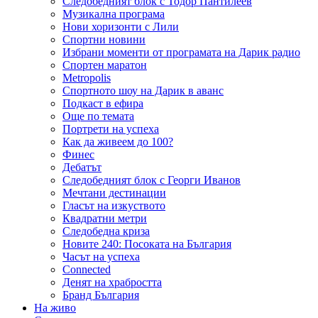
Следобедният блок с Тодор Пантилеев
Музикална програма
Нови хоризонти с Лили
Спортни новини
Избрани моменти от програмата на Дарик радио
Спортен маратон
Metropolis
Спортното шоу на Дарик в аванс
Подкаст в ефира
Още по темата
Портрети на успеха
Как да живеем до 100?
Финес
Дебатът
Следобедният блок с Георги Иванов
Мечтани дестинации
Гласът на изкуството
Квадратни метри
Следобедна криза
Новите 240: Посоката на България
Часът на успеха
Connected
Денят на храбростта
Бранд България
На живо