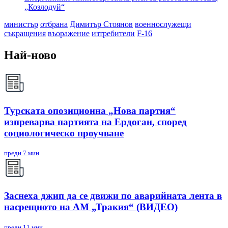
„Козлодуй“
министър
отбрана
Димитър Стоянов
военнослужещи
съкращения
въоражение
изтребители
F-16
Най-ново
Турската опозиционна „Нова партия“
изпреварва партията на Ердоган, според
социологическо проучване
преди 7 мин
Заснеха джип да се движи по аварийната лента в
насрещното на АМ „Тракия“ (ВИДЕО)
преди 11 мин