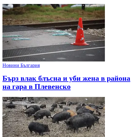
Новини България
Бърз влак блъсна и уби жена в района
на гара в Плевенско