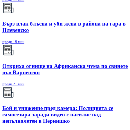
Бърз влак блъсна и уби жена в района на гара в
Плевенско
преди 19 мин
Откриха огнище на Африканска чума по свинете
във Варненско
преди 21 мин
Бой и унижение пред камера: Полицията се
самосезира заради видео с насилие над
непълнолетен в Пернишко