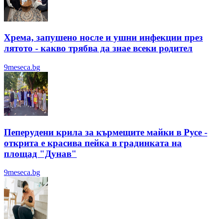
Хрема, запушено носле и ушни инфекции през
лятотo - какво трябва да знае всеки родител
9meseca.bg
Пеперудени крила за кърмещите майки в Русе -
открита е красива пейка в градинката на
площад "Дунав"
9meseca.bg