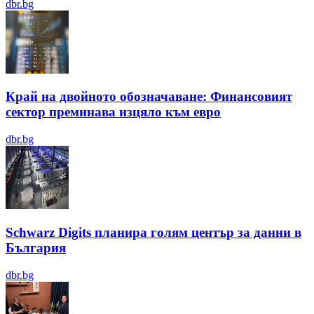
dbr.bg
Край на двойното обозначаване: Финансовият
сектор преминава изцяло към евро
dbr.bg
Schwarz Digits планира голям център за данни в
България
dbr.bg