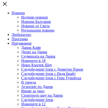
Новини
Водещи новини
Новини България
Новини от Света
Регионални новини
Любопитно
Програма
Предавания
Дарик Кафе
Денят на Дарик
Седмицата на Дарик
Новините в 18
Ники Кънчев Шоу
Следобедният блок с Димитър Панев
Следобедният блок с Надя Брайт
Следобедният блок с Гери Турийска
В тренда
Агросвят по Дарик
Време за джаз
Спортното шоу на Дарик
Следобедният блок
Новините в 12