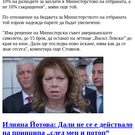
10% на разходите за заплати в Министерстово на отбраната, а
не 10% съкращения", заяви още той.
По отношение на бюджета за Министерството на отбраната
той изрази надежда парите да бъдат увеличени.
"Има решение на Министерски съвет американските
самолети, до 15 броя, да останат на летище „Васил Левски” до
края на юни. Дали ще последва ново искане, няма как да се
знае отсега", коментира още Стоянов.
Илияна Йотова: Дали не се е действало
на принципа „след мен и потоп“