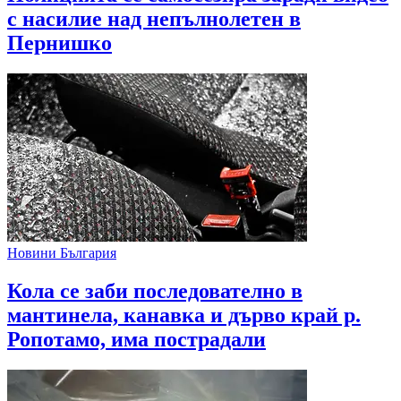
с насилие над непълнолетен в
Пернишко
Новини България
Кола се заби последователно в
мантинела, канавка и дърво край р.
Ропотамо, има пострадали