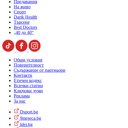
Предавания
На живо
Спорт
Darik Health
Търсене
Best Doctors
„40 до 40“
Общи условия
Поверителност
Съдържание от партньори
Контакти
Етичен кодекс
Всички статии
Ключови думи
Реклама
За нас
Dsport.bg
9meseca.bg
Idei.bg