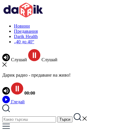
Новини
Предавания
Darik Health
„40 до 40“
Слушай
Слушай
Дарик радио - предаване на живо!
00:00
Гледай