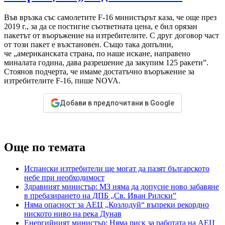
Във връзка със самолетите F-16 министърът каза, че още през
2019 г., за да се постигне съответната цена, е бил орязан
пакетът от въоръжение на изтребителите. С друг договор част
от този пакет е възстановен. Също така допълни,
че „американската страна, по наше искане, направено
миналата година, дава разрешение да закупим 125 ракети”.
Стоянов подчерта, че имаме достатъчно въоръжение за
изтребителите F-16, пише NOVA.
Добави в предпочитани в Google
Още по темата
Испански изтребители ще могат да пазят българското
небе при необходимост
Здравният министър: МЗ няма да допусне ново забавяне
в пребазирането на ДПБ „Св. Иван Рилски”
Няма опасност за АЕЦ „Козлодуй“ въпреки рекордно
ниското ниво на река Дунав
Енергийният министър: Няма риск за работата на АЕЦ