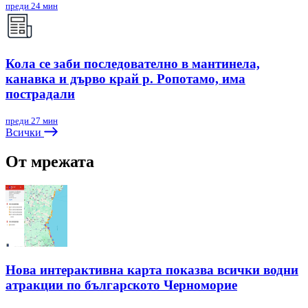
преди 24 мин
Кола се заби последователно в мантинела,
канавка и дърво край р. Ропотамо, има
пострадали
преди 27 мин
Всички
От мрежата
Нова интерактивна карта показва всички водни
атракции по българското Черноморие