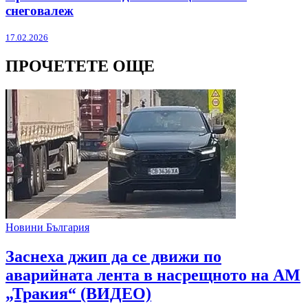
снеговалеж
17.02.2026
ПРОЧЕТЕТЕ ОЩЕ
Новини България
Заснеха джип да се движи по
аварийната лента в насрещното на АМ
„Тракия“ (ВИДЕО)