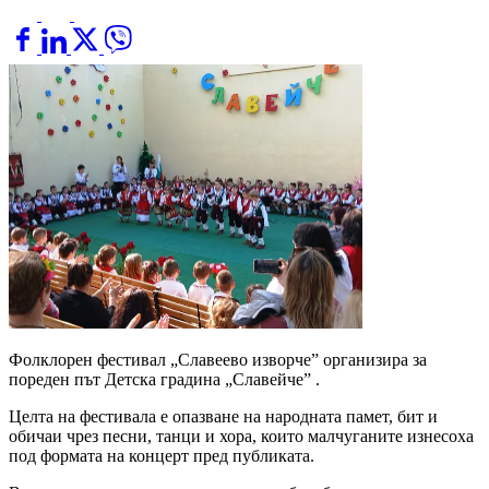
Фолклорен фестивал „Славеево изворче” организира за
пореден път Детска градина „Славейче” .
Целта на фестивала е опазване на народната памет, бит и
обичаи чрез песни, танци и хора, които малчуганите изнесоха
под формата на концерт пред публиката.