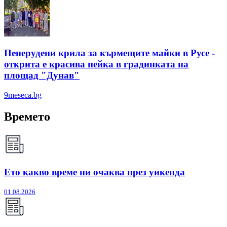
Пеперудени крила за кърмещите майки в Русе -
открита е красива пейка в градинката на
площад "Дунав"
9meseca.bg
Времето
Ето какво време ни очаква през уикенда
01.08.2026