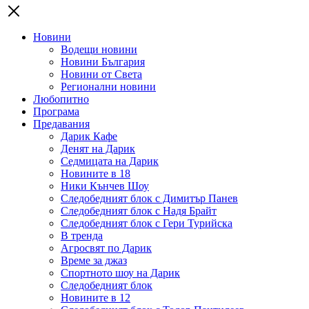
Новини
Водещи новини
Новини България
Новини от Света
Регионални новини
Любопитно
Програма
Предавания
Дарик Кафе
Денят на Дарик
Седмицата на Дарик
Новините в 18
Ники Кънчев Шоу
Следобедният блок с Димитър Панев
Следобедният блок с Надя Брайт
Следобедният блок с Гери Турийска
В тренда
Агросвят по Дарик
Време за джаз
Спортното шоу на Дарик
Следобедният блок
Новините в 12