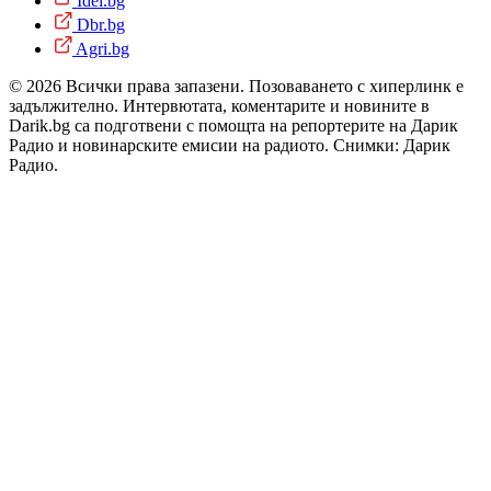
Idei.bg
Dbr.bg
Agri.bg
© 2026 Всички права запазени. Позоваването с хиперлинк е
задължително. Интервютата, коментарите и новините в
Darik.bg са подготвени с помощта на репортерите на Дарик
Радио и новинарските емисии на радиото. Снимки: Дарик
Радио.