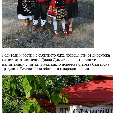
Родители и гости на събитието бяха посрещнати от директора
на детското заведение Диана Димитрова и от нейните
възпитаници с питка и мед, както повелява старата българска
традиция. Всички бяха облечени с народни носии.