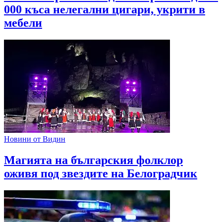
000 къса нелегални цигари, укрити в
мебели
Новини от Видин
Магията на българския фолклор
оживя под звездите на Белоградчик