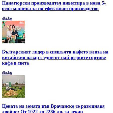
Панагюрски производител инвестира в нова 5-
осна машина за по-ефективно производство
dbr.bg
Българският лидер в спешълти кафето влиза на
китайския пазар с едни от най-редките сортове
кафе в света
dbr.bg
Цената на земята във Врачанско се разминава
двойно: От 1022 до 2286 лв. за декар