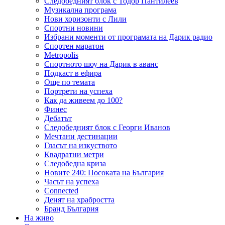
Следобедният блок с Тодор Пантилеев
Музикална програма
Нови хоризонти с Лили
Спортни новини
Избрани моменти от програмата на Дарик радио
Спортен маратон
Metropolis
Спортното шоу на Дарик в аванс
Подкаст в ефира
Още по темата
Портрети на успеха
Как да живеем до 100?
Финес
Дебатът
Следобедният блок с Георги Иванов
Мечтани дестинации
Гласът на изкуството
Квадратни метри
Следобедна криза
Новите 240: Посоката на България
Часът на успеха
Connected
Денят на храбростта
Бранд България
На живо