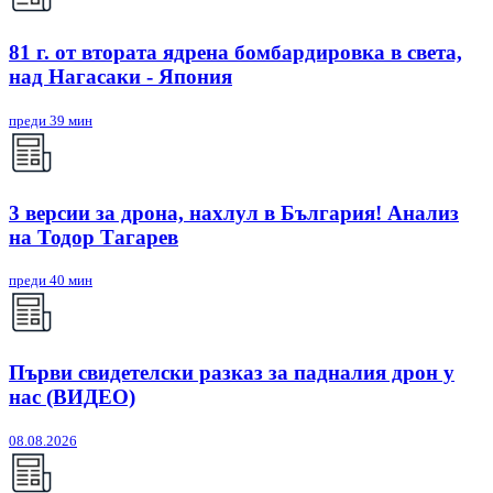
81 г. от втората ядрена бомбардировка в света,
над Нагасаки - Япония
преди 39 мин
3 версии за дрона, нахлул в България! Анализ
на Тодор Тагарев
преди 40 мин
Първи свидетелски разказ за падналия дрон у
нас (ВИДЕО)
08.08.2026