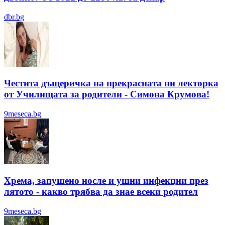
dbr.bg
Честита дъщеричка на прекрасната ни лекторка
от Училищата за родители - Симона Крумова!
9meseca.bg
Хрема, запушено носле и ушни инфекции през
лятотo - какво трябва да знае всеки родител
9meseca.bg