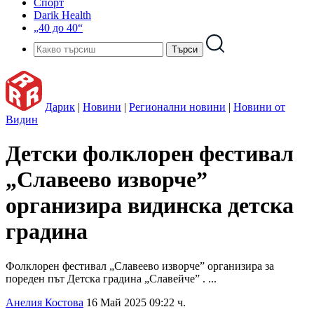
Спорт
Darik Health
„40 до 40“
Дарик
|
Новини
|
Регионални новини
|
Новини от
Видин
Детски фолклорен фестивал
„Славеево изворче”
организира видинска детска
градина
Фолклорен фестивал „Славеево изворче” организира за
пореден път Детска градина „Славейче” . ...
Анелия Костова
16 Май 2025 09:22 ч.