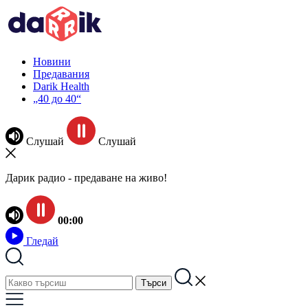
Новини
Предавания
Darik Health
„40 до 40“
Слушай
Слушай
Дарик радио - предаване на живо!
00:00
Гледай