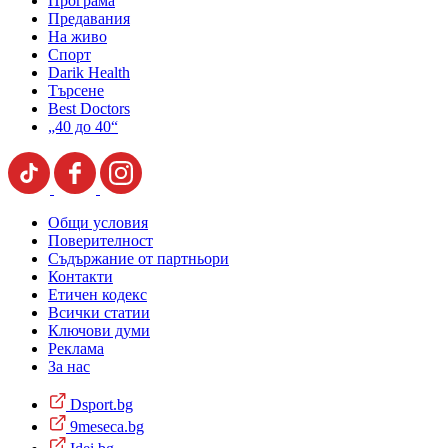
Програма
Предавания
На живо
Спорт
Darik Health
Търсене
Best Doctors
„40 до 40“
Общи условия
Поверителност
Съдържание от партньори
Контакти
Етичен кодекс
Всички статии
Ключови думи
Реклама
За нас
Dsport.bg
9meseca.bg