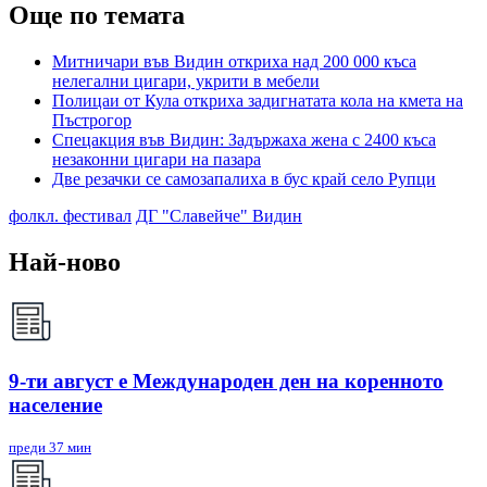
Още по темата
Митничари във Видин откриха над 200 000 къса
нелегални цигари, укрити в мебели
Полицаи от Кула откриха задигнатата кола на кмета на
Пъстрогор
Спецакция във Видин: Задържаха жена с 2400 къса
незаконни цигари на пазара
Две резачки се самозапалиха в бус край село Рупци
фолкл. фестивал
ДГ "Славейче" Видин
Най-ново
9-ти август е Международен ден на коренното
население
преди 37 мин