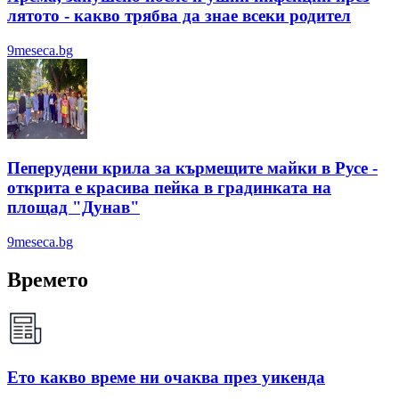
лятотo - какво трябва да знае всеки родител
9meseca.bg
Пеперудени крила за кърмещите майки в Русе -
открита е красива пейка в градинката на
площад "Дунав"
9meseca.bg
Времето
Ето какво време ни очаква през уикенда