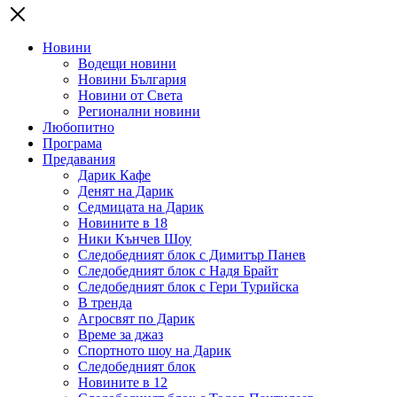
Новини
Водещи новини
Новини България
Новини от Света
Регионални новини
Любопитно
Програма
Предавания
Дарик Кафе
Денят на Дарик
Седмицата на Дарик
Новините в 18
Ники Кънчев Шоу
Следобедният блок с Димитър Панев
Следобедният блок с Надя Брайт
Следобедният блок с Гери Турийска
В тренда
Агросвят по Дарик
Време за джаз
Спортното шоу на Дарик
Следобедният блок
Новините в 12