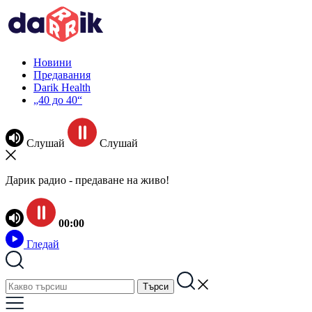
Новини
Предавания
Darik Health
„40 до 40“
Слушай
Слушай
Дарик радио - предаване на живо!
00:00
Гледай