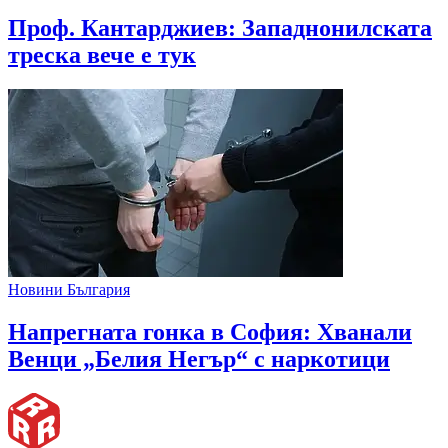
Проф. Кантарджиев: Западнонилската
треска вече е тук
Новини България
Напрегната гонка в София: Хванали
Венци „Белия Негър“ с наркотици