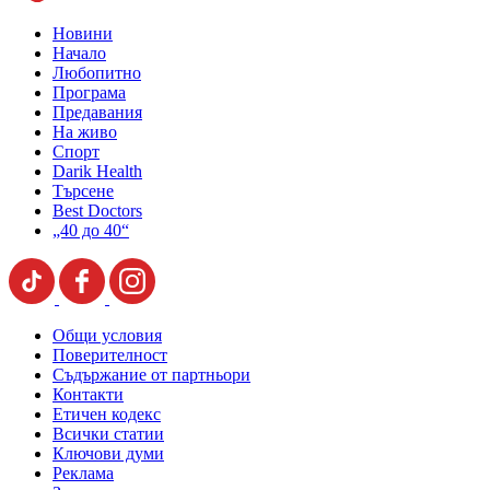
Новини
Начало
Любопитно
Програма
Предавания
На живо
Спорт
Darik Health
Търсене
Best Doctors
„40 до 40“
Общи условия
Поверителност
Съдържание от партньори
Контакти
Етичен кодекс
Всички статии
Ключови думи
Реклама