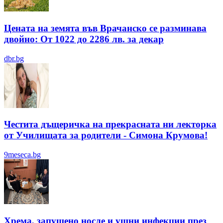
Цената на земята във Врачанско се разминава
двойно: От 1022 до 2286 лв. за декар
dbr.bg
Честита дъщеричка на прекрасната ни лекторка
от Училищата за родители - Симона Крумова!
9meseca.bg
Хрема, запушено носле и ушни инфекции през