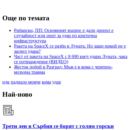
Още по темата
Рибарски, ПП: Основният въпрос е дали дронът е
случайност или опит за удар по критична
инфраструктура
Ракета на SpaceX се разби в Луната. Но защо никой не е
заснел удара?
Част от ракета на SpaceX с 8 690 км/ч удари Луната, чака
се потвърждение (ВИДЕО)
Жесток побой в Разград: Мъж е в кома с черепно-
мозъчна травма
ндк
паднало момче
кома
удар
Най-ново
Трети ден в Сърбия се борят с голям горски