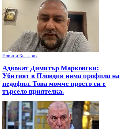
Новини България
Адвокат Димитър Марковски:
Убитият в Пловдив няма профила на
педофил. Това момче просто си е
търсело приятелка.