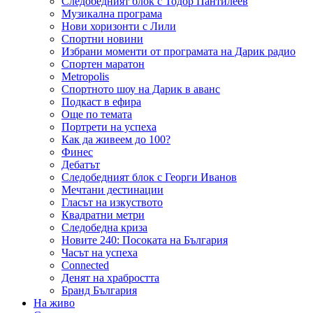
Следобедният блок с Тодор Пантилеев
Музикална програма
Нови хоризонти с Лили
Спортни новини
Избрани моменти от програмата на Дарик радио
Спортен маратон
Metropolis
Спортното шоу на Дарик в аванс
Подкаст в ефира
Още по темата
Портрети на успеха
Как да живеем до 100?
Финес
Дебатът
Следобедният блок с Георги Иванов
Мечтани дестинации
Гласът на изкуството
Квадратни метри
Следобедна криза
Новите 240: Посоката на България
Часът на успеха
Connected
Денят на храбростта
Бранд България
На живо