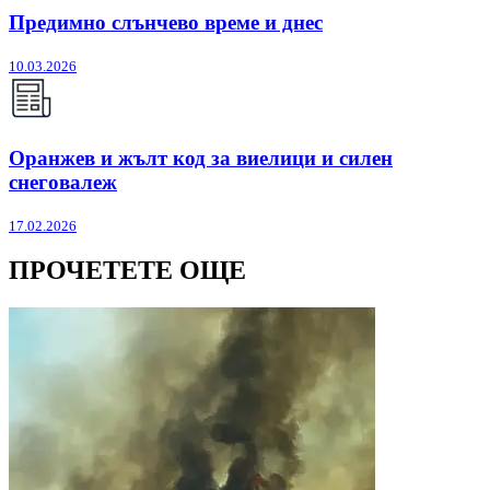
Предимно слънчево време и днес
10.03.2026
Оранжев и жълт код за виелици и силен
снеговалеж
17.02.2026
ПРОЧЕТЕТЕ ОЩЕ