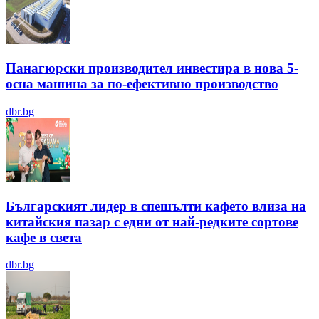
Панагюрски производител инвестира в нова 5-
осна машина за по-ефективно производство
dbr.bg
Българският лидер в спешълти кафето влиза на
китайския пазар с едни от най-редките сортове
кафе в света
dbr.bg