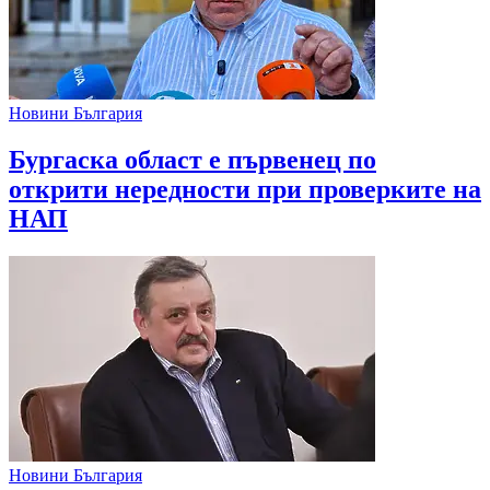
Новини България
Бургаска област е първенец по
открити нередности при проверките на
НАП
Новини България