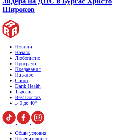
лидера на ДПС в Бургас Христо
Широков
Новини
Начало
Любопитно
Програма
Предавания
На живо
Спорт
Darik Health
Търсене
Best Doctors
„40 до 40“
Общи условия
Поверителност