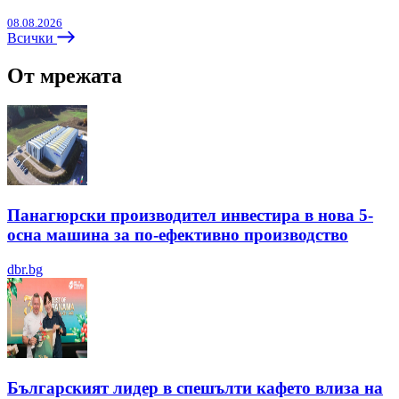
08.08.2026
Всички
От мрежата
Панагюрски производител инвестира в нова 5-
осна машина за по-ефективно производство
dbr.bg
Българският лидер в спешълти кафето влиза на