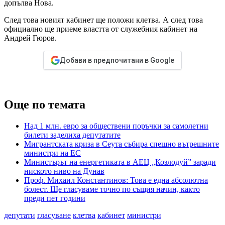
допълва Нова.
След това новият кабинет ще положи клетва. А след това
официално ще приеме властта от служебния кабинет на
Андрей Гюров.
Добави в предпочитани в Google
Още по темата
Над 1 млн. евро за обществени поръчки за самолетни
билети заделиха депутатите
Мигрантската криза в Сеута събира спешно вътрешните
министри на ЕС
Министърът на енергетиката в АЕЦ „Козлодуй” заради
ниското ниво на Дунав
Проф. Михаил Константинов: Това е една абсолютна
болест. Ще гласуваме точно по същия начин, както
преди пет години
депутати
гласуване
клетва
кабинет
министри