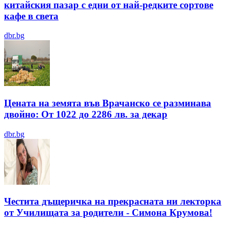
китайския пазар с едни от най-редките сортове
кафе в света
dbr.bg
Цената на земята във Врачанско се разминава
двойно: От 1022 до 2286 лв. за декар
dbr.bg
Честита дъщеричка на прекрасната ни лекторка
от Училищата за родители - Симона Крумова!