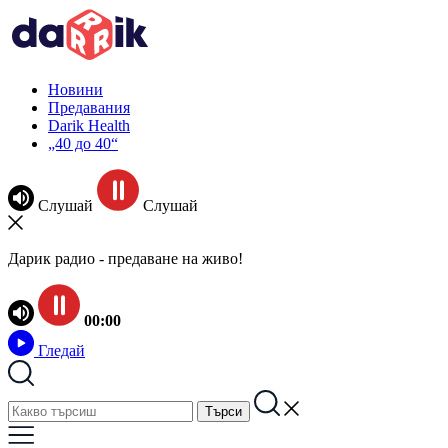
Новини
Предавания
Darik Health
„40 до 40“
Слушай
Слушай
Дарик радио - предаване на живо!
00:00
Гледай