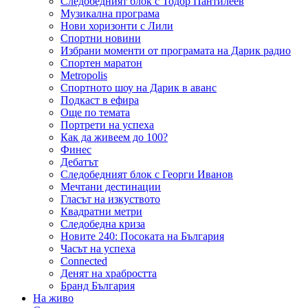
Следобедният блок с Тодор Пантилеев
Музикална програма
Нови хоризонти с Лили
Спортни новини
Избрани моменти от програмата на Дарик радио
Спортен маратон
Metropolis
Спортното шоу на Дарик в аванс
Подкаст в ефира
Още по темата
Портрети на успеха
Как да живеем до 100?
Финес
Дебатът
Следобедният блок с Георги Иванов
Мечтани дестинации
Гласът на изкуството
Квадратни метри
Следобедна криза
Новите 240: Посоката на България
Часът на успеха
Connected
Денят на храбростта
Бранд България
На живо