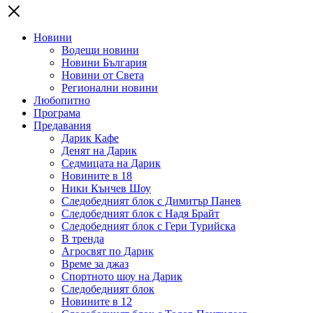
Новини
Водещи новини
Новини България
Новини от Света
Регионални новини
Любопитно
Програма
Предавания
Дарик Кафе
Денят на Дарик
Седмицата на Дарик
Новините в 18
Ники Кънчев Шоу
Следобедният блок с Димитър Панев
Следобедният блок с Надя Брайт
Следобедният блок с Гери Турийска
В тренда
Агросвят по Дарик
Време за джаз
Спортното шоу на Дарик
Следобедният блок
Новините в 12