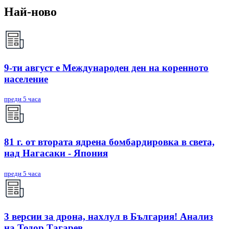
Най-ново
9-ти август е Международен ден на коренното
население
преди 5 часа
81 г. от втората ядрена бомбардировка в света,
над Нагасаки - Япония
преди 5 часа
3 версии за дрона, нахлул в България! Анализ
на Тодор Тагарев