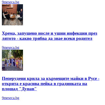
9meseca.bg
Хрема, запушено носле и ушни инфекции през
лятотo - какво трябва да знае всеки родител
9meseca.bg
Пеперудени крила за кърмещите майки в Русе -
открита е красива пейка в градинката на
площад "Дунав"
9meseca.bg