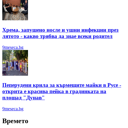
Хрема, запушено носле и ушни инфекции през
лятотo - какво трябва да знае всеки родител
9meseca.bg
Пеперудени крила за кърмещите майки в Русе -
открита е красива пейка в градинката на
площад "Дунав"
9meseca.bg
Времето