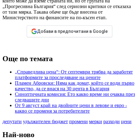
който може да вземе страната ни, но от групата на
„Прогресивна България“ след сериозни критики се отказаха
от тази мярка. Такава обаче ще бъде внесена от
Министерството на финансите на по-късен етап.
Добави в предпочитани в Google
Още по темата
„Справедлива цена“: От септември трябва да заработят
платформите за проследяване на цените
Пламен Абровски: Няма как домат, който се води първо
качество, да се внася на 30 цента в България
Синоптичната комисия: Ето какво време ни очаква през
следващите дни
От 9 август край на двойните цени в левове и евро -
какво се променя за потребителите
депутати
удължителен бюджет
промени
мерки
разходи
цени
Най-ново