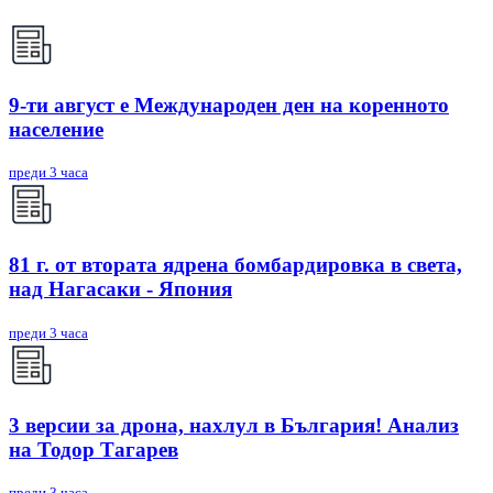
9-ти август е Международен ден на коренното
население
преди 3 часа
81 г. от втората ядрена бомбардировка в света,
над Нагасаки - Япония
преди 3 часа
3 версии за дрона, нахлул в България! Анализ
на Тодор Тагарев
преди 3 часа