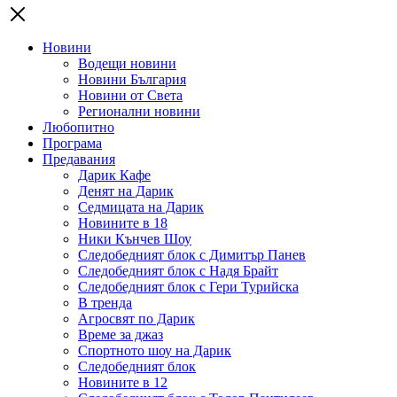
Новини
Водещи новини
Новини България
Новини от Света
Регионални новини
Любопитно
Програма
Предавания
Дарик Кафе
Денят на Дарик
Седмицата на Дарик
Новините в 18
Ники Кънчев Шоу
Следобедният блок с Димитър Панев
Следобедният блок с Надя Брайт
Следобедният блок с Гери Турийска
В тренда
Агросвят по Дарик
Време за джаз
Спортното шоу на Дарик
Следобедният блок
Новините в 12