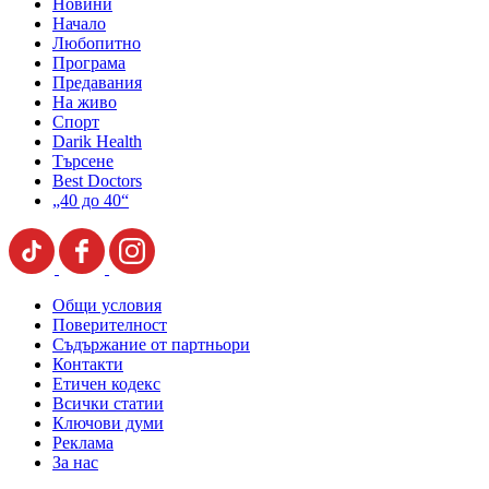
Новини
Начало
Любопитно
Програма
Предавания
На живо
Спорт
Darik Health
Търсене
Best Doctors
„40 до 40“
Общи условия
Поверителност
Съдържание от партньори
Контакти
Етичен кодекс
Всички статии
Ключови думи
Реклама
За нас