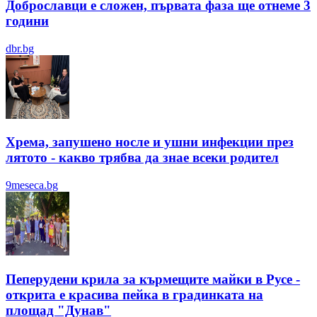
Доброславци е сложен, първата фаза ще отнеме 3
години
dbr.bg
Хрема, запушено носле и ушни инфекции през
лятотo - какво трябва да знае всеки родител
9meseca.bg
Пеперудени крила за кърмещите майки в Русе -
открита е красива пейка в градинката на
площад "Дунав"