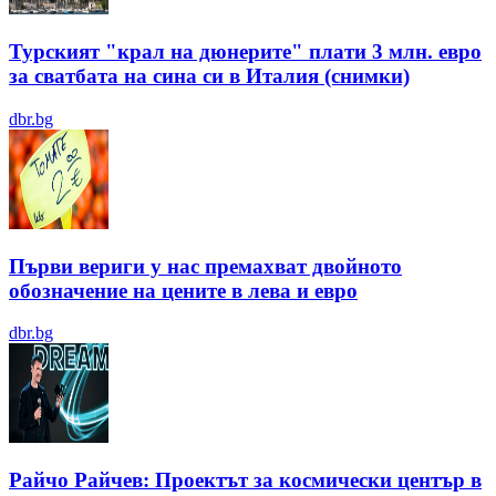
Турският "крал на дюнерите" плати 3 млн. евро
за сватбата на сина си в Италия (снимки)
dbr.bg
Първи вериги у нас премахват двойното
обозначение на цените в лева и евро
dbr.bg
Райчо Райчев: Проектът за космически център в