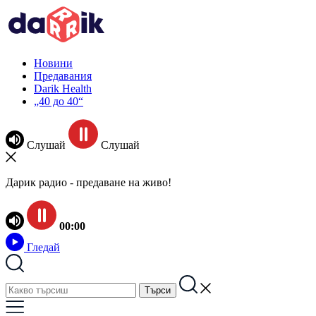
Новини
Предавания
Darik Health
„40 до 40“
Слушай
Слушай
Дарик радио - предаване на живо!
00:00
Гледай