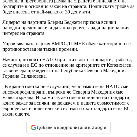
Условие в преговорната рамка на страната е вписването на
българите в основния закон на страната. Подписката трябва да
бъде внесена от най-малко от 30 депутати.
Лидерът на партията Блерим Беджети призова всички
народни представители да я подкрепят, заради националния
интерес на страната.
Управляващата партия ВМРО-ДПМНЕ обаче категорично се
противопоставя на такива промени.
Начинът, по който НАТО прилага своите стандарти, трябва да
се случва и в ЕС по отношение на критериите от Копенхаген,
заяви вчера президентът на Република Северна Македония
Гордана Силяновска.
„В крайна сметка не е случайно, че в рамките на НАТО сме
високопрофилирани, въпреки че Северна Македония сме
малка държава. Иска ми се, ако сме подчинени на стандарти,
които важат за всички, да докажем и нашата съвместимост с
европейските политически системи и със стандартите на ЕС”,
заяви още тя.
Добави в предпочитани в Google