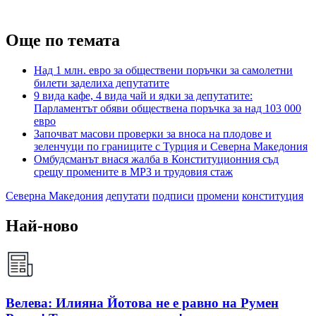
Още по темата
Над 1 млн. евро за обществени поръчки за самолетни
билети заделиха депутатите
9 вида кафе, 4 вида чай и ядки за депутатите:
Парламентът обяви обществена поръчка за над 103 000
евро
Започват масови проверки за вноса на плодове и
зеленчуци по границите с Турция и Северна Македония
Омбудсманът внася жалба в Конституционния съд
срещу промените в МРЗ и трудовия стаж
Северна Македония
депутати
подписи
промени
конституция
Най-ново
Велева: Илияна Йотова не е равно на Румен