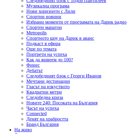
Следобедният блок с Тодор Пантилеев
Музикална програма
Нови хоризонти с Лили
Спортни новини
Избрани моменти от програмата на Дарик радио
Спортен маратон
Metropolis
Спортното шоу на Дарик в аванс
Подкаст в ефира
Още по темата
Портрети на успеха
Как да живеем до 100?
Финес
Дебатът
Следобедният блок с Георги Иванов
Мечтани дестинации
Гласът на изкуството
Квадратни метри
Следобедна криза
Новите 240: Посоката на България
Часът на успеха
Connected
Денят на храбростта
Бранд България
На живо