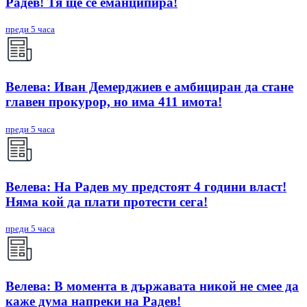
Радев! Тя ще се еманципира!
преди 5 часа
Велева: Иван Демерджиев е амбициран да стане
главен прокурор, но има 411 имота!
преди 5 часа
Велева: На Радев му предстоят 4 години власт!
Няма кой да плати протести сега!
преди 5 часа
Велева: В момента в държавата никой не смее да
каже дума напреки на Радев!