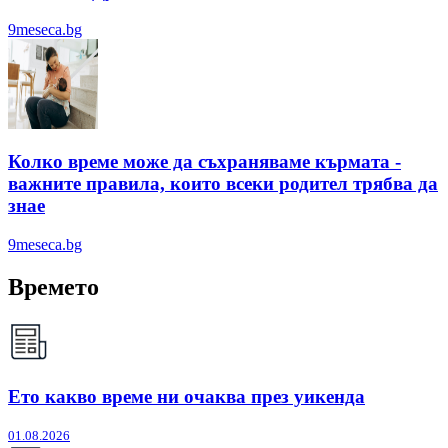
9meseca.bg
Колко време може да съхраняваме кърмата -
важните правила, които всеки родител трябва да
знае
9meseca.bg
Времето
Ето какво време ни очаква през уикенда
01.08.2026