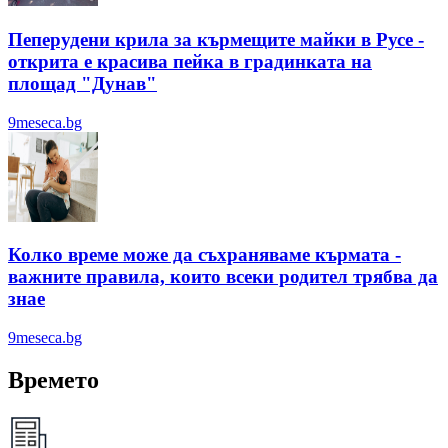
Пеперудени крила за кърмещите майки в Русе -
открита е красива пейка в градинката на
площад "Дунав"
9meseca.bg
Колко време може да съхраняваме кърмата -
важните правила, които всеки родител трябва да
знае
9meseca.bg
Времето