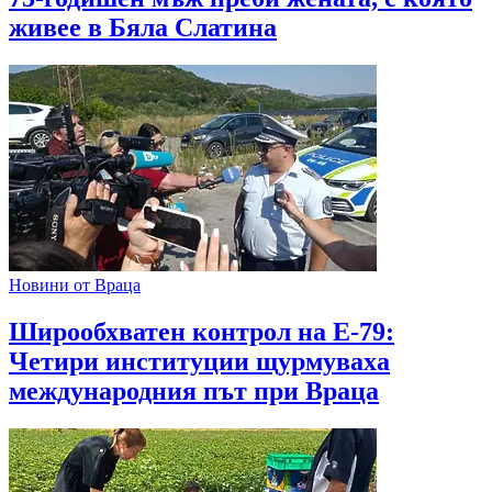
живее в Бяла Слатина
Новини от Враца
Широобхватен контрол на Е-79:
Четири институции щурмуваха
международния път при Враца