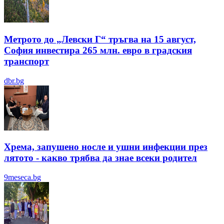
Метрото до „Левски Г“ тръгва на 15 август,
София инвестира 265 млн. евро в градския
транспорт
dbr.bg
Хрема, запушено носле и ушни инфекции през
лятотo - какво трябва да знае всеки родител
9meseca.bg