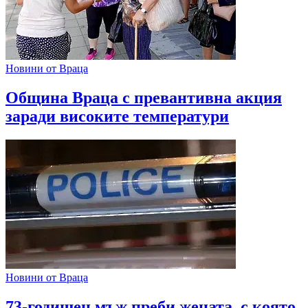
Новини от Враца
Община Враца с превантивна акция
заради високите температури
Новини от Враца
73-годишен мъж преби жената, с която