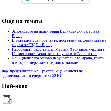
Още по темата
Заповядайте на празничния Великденски базар във
Враца
Вижте какви са провявите, посветени на Седмицата на
гората от СЗДП - Враца
Народният представител Мартин Харизанов участва в
Националната молитвена закуска във Вашингтон
Санкционираха отново нарушители във Враца, които
изхвърлят нерегламентирано отпадъци
нар. представител Кр.Кръстев
Ваца
комисия по
здравеопазване и енергетика
52 НС
Най-ново