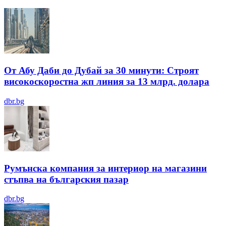
От Абу Даби до Дубай за 30 минути: Строят
високоскоростна жп линия за 13 млрд. долара
dbr.bg
Румънска компания за интериор на магазини
стъпва на българския пазар
dbr.bg