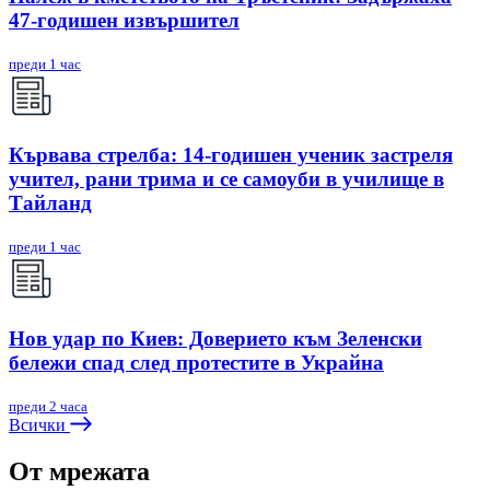
47-годишен извършител
преди 1 час
Кървава стрелба: 14-годишен ученик застреля
учител, рани трима и се самоуби в училище в
Тайланд
преди 1 час
Нов удар по Киев: Доверието към Зеленски
бележи спад след протестите в Украйна
преди 2 часа
Всички
От мрежата