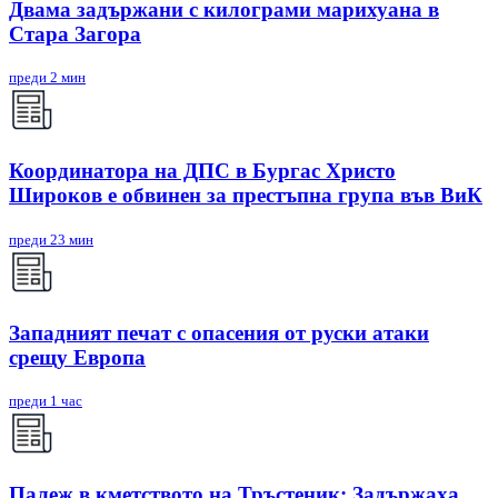
Двама задържани с килограми марихуана в
Стара Загора
преди 2 мин
Координатора на ДПС в Бургас Христо
Широков е обвинен за престъпна група във ВиК
преди 23 мин
Западният печат с опасения от руски атаки
срещу Европа
преди 1 час
Палеж в кметството на Тръстеник: Задържаха