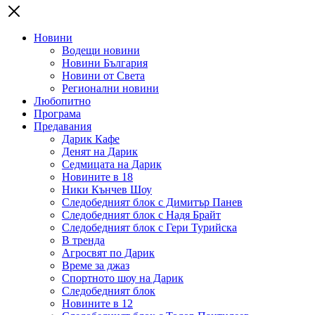
Новини
Водещи новини
Новини България
Новини от Света
Регионални новини
Любопитно
Програма
Предавания
Дарик Кафе
Денят на Дарик
Седмицата на Дарик
Новините в 18
Ники Кънчев Шоу
Следобедният блок с Димитър Панев
Следобедният блок с Надя Брайт
Следобедният блок с Гери Турийска
В тренда
Агросвят по Дарик
Време за джаз
Спортното шоу на Дарик
Следобедният блок
Новините в 12