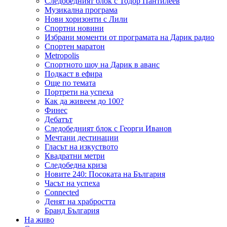
Следобедният блок с Тодор Пантилеев
Музикална програма
Нови хоризонти с Лили
Спортни новини
Избрани моменти от програмата на Дарик радио
Спортен маратон
Metropolis
Спортното шоу на Дарик в аванс
Подкаст в ефира
Още по темата
Портрети на успеха
Как да живеем до 100?
Финес
Дебатът
Следобедният блок с Георги Иванов
Мечтани дестинации
Гласът на изкуството
Квадратни метри
Следобедна криза
Новите 240: Посоката на България
Часът на успеха
Connected
Денят на храбростта
Бранд България
На живо