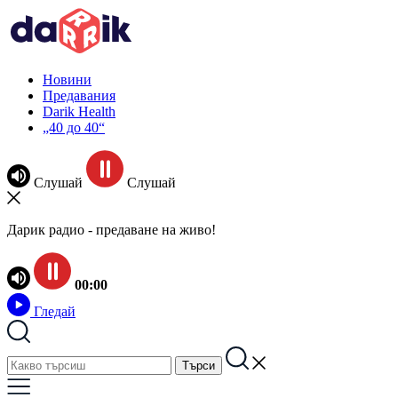
Новини
Предавания
Darik Health
„40 до 40“
Слушай
Слушай
Дарик радио - предаване на живо!
00:00
Гледай