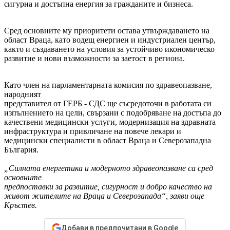
сигурна и достъпна енергия за гражданите и бизнеса.
Сред основните му приоритети остава утвърждаването на
област Враца, като водещ енергиен и индустриален център,
както и създаването на условия за устойчиво икономическо
развитие и нови възможности за заетост в региона.
Като член на парламентарната комисия по здравеопазване,
народният
представител от ГЕРБ - СДС ще съсредоточи в работата си
изпълнението на цели, свързани с подобряване на достъпа до
качествени медицински услуги, модернизация на здравната
инфраструктура и привличане на повече лекари и
медицински специалисти в област Враца и Северозападна
България.
„Силната енергетика и модерното здравеопазване са сред
основните
предпоставки за развитие, сигурност и добро качество на
живот жителите на Враца и Северозапада“, заяви още
Кръстев.
Добави в предпочитани в Google