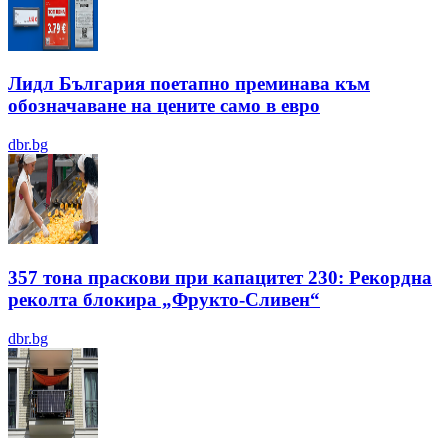
Лидл България поетапно преминава към
обозначаване на цените само в евро
dbr.bg
357 тона праскови при капацитет 230: Рекордна
реколта блокира „Фрукто-Сливен“
dbr.bg