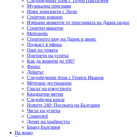
Следобедният блок с Тодор Пантилеев
Музикална програма
Нови хоризонти с Лили
Спортни новини
Избрани моменти от програмата на Дарик радио
Спортен маратон
Metropolis
Спортното шоу на Дарик в аванс
Подкаст в ефира
Още по темата
Портрети на успеха
Как да живеем до 100?
Финес
Дебатът
Следобедният блок с Георги Иванов
Мечтани дестинации
Гласът на изкуството
Квадратни метри
Следобедна криза
Новите 240: Посоката на България
Часът на успеха
Connected
Денят на храбростта
Бранд България
На живо