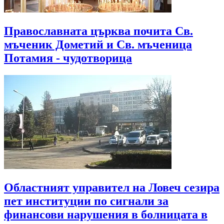
Православната църква почита Св.
мъченик Дометий и Св. мъченица
Потамия - чудотворица
Областният управител на Ловеч сезира
пет институции по сигнали за
финансови нарушения в болницата в