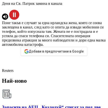
Деня на Св. Патрик замина в канала
Поне такъв е случаят за една ирландска жена, която се озова
заклещена в канал, след като се опита да извади мобилния си
телефон, който изпуснала там. Жената не е пострадала и е
успяла да спаси телефона си. Спасителната операция
предизвика атракция за много наблюдатели и дори една малка
автомобилна катастрофа.
Добави в предпочитани в Google
Reuters
Най-ново
Запасите на АЕЦ „Козлодуй“ стигат за под две