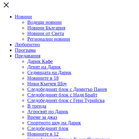
Новини
Водещи новини
Новини България
Новини от Света
Регионални новини
Любопитно
Програма
Предавания
Дарик Кафе
Денят на Дарик
Седмицата на Дарик
Новините в 18
Ники Кънчев Шоу
Следобедният блок с Димитър Панев
Следобедният блок с Надя Брайт
Следобедният блок с Гери Турийска
В тренда
Агросвят по Дарик
Време за джаз
Спортното шоу на Дарик
Следобедният блок
Новините в 12