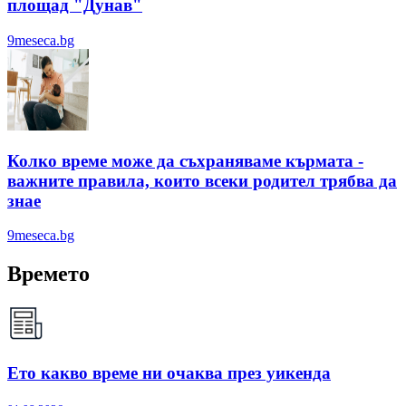
площад "Дунав"
9meseca.bg
Колко време може да съхраняваме кърмата -
важните правила, които всеки родител трябва да
знае
9meseca.bg
Времето
Ето какво време ни очаква през уикенда