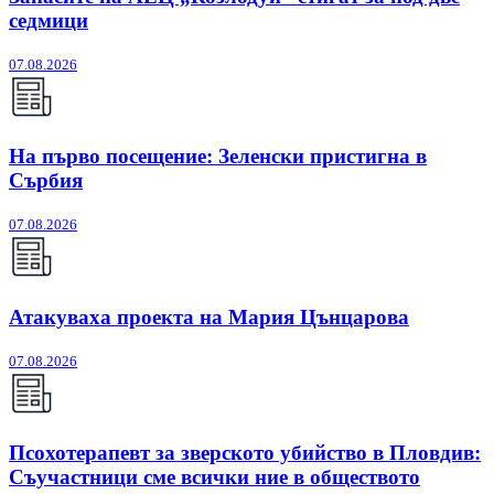
седмици
07.08.2026
На първо посещение: Зеленски пристигна в
Сърбия
07.08.2026
Атакуваха проекта на Мария Цънцарова
07.08.2026
Псохотерапевт за зверското убийство в Пловдив:
Съучастници сме всички ние в обществото