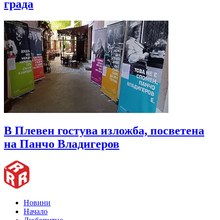
града
В Плевен гостува изложба, посветена
на Панчо Владигеров
Новини
Начало