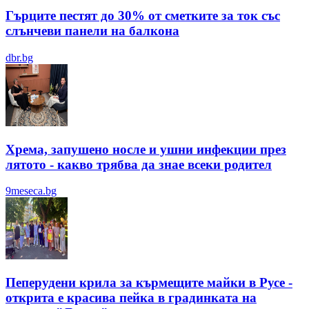
Гърците пестят до 30% от сметките за ток със
слънчеви панели на балкона
dbr.bg
Хрема, запушено носле и ушни инфекции през
лятотo - какво трябва да знае всеки родител
9meseca.bg
Пеперудени крила за кърмещите майки в Русе -
открита е красива пейка в градинката на