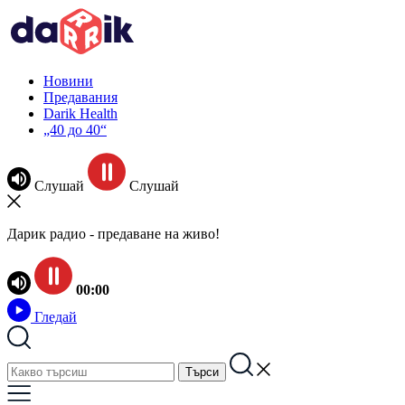
Новини
Предавания
Darik Health
„40 до 40“
Слушай
Слушай
Дарик радио - предаване на живо!
00:00
Гледай