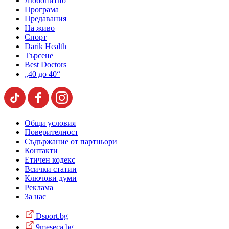
Любопитно
Програма
Предавания
На живо
Спорт
Darik Health
Търсене
Best Doctors
„40 до 40“
Общи условия
Поверителност
Съдържание от партньори
Контакти
Етичен кодекс
Всички статии
Ключови думи
Реклама
За нас
Dsport.bg
9meseca.bg