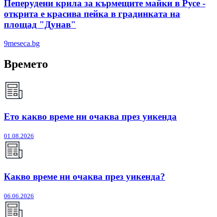
Пеперудени крила за кърмещите майки в Русе -
открита е красива пейка в градинката на
площад "Дунав"
9meseca.bg
Времето
Ето какво време ни очаква през уикенда
01.08.2026
Какво време ни очаква през уикенда?
06.06.2026