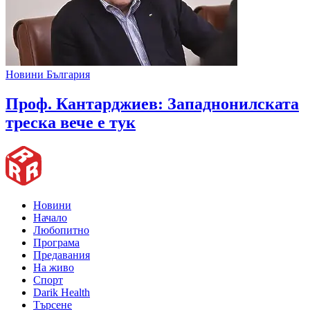
Новини България
Проф. Кантарджиев: Западнонилската
треска вече е тук
Новини
Начало
Любопитно
Програма
Предавания
На живо
Спорт
Darik Health
Търсене