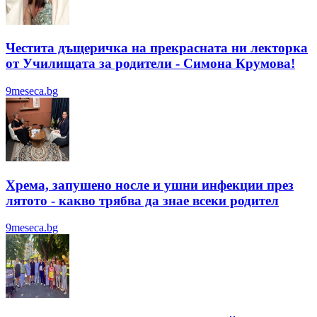
Честита дъщеричка на прекрасната ни лекторка
от Училищата за родители - Симона Крумова!
9meseca.bg
Хрема, запушено носле и ушни инфекции през
лятотo - какво трябва да знае всеки родител
9meseca.bg