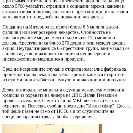
При съвместните действия е прекъсната дейността на общо
около 5700 уебсайта, страници в социални мрежи, канали и
автоматизирани ботове, свързани с престъпници, използвани
за маркетинг и продажба на незаконни лекарства.
По данни на Интерпол са иззети близо 6,5 милиона дози
фалшиви или непроверени лекарства. Стойността на
конфискуваните медикаменти надхвърля 15,5 милиона
долара. Арестувани са близо 270 души в тази международна
акция. Неутрализирани са 66 престъпни групи, занимавали се
с производство и разпространение на непроверени и
нискокачествени медицински продукти.
Сред най-сериозните случаи е открита нелегална фабрика за
производство на лекарства в България, в която са открити и
иззети милиони таблетки, ампули и инжекционни продукти.
Дечев потвърди, че миналата седмица междуведомствената
комисия за охраната на лидера на ДПС Делян Пеевски е
провела заседание. Служители на МВР вече не са част от
охраната на Пеевски, съобщи преди дни "Извън ефир". Досега
той беше пазен не само от НСО, а и от служителите на
специализирания отряд за борба с тероризма.