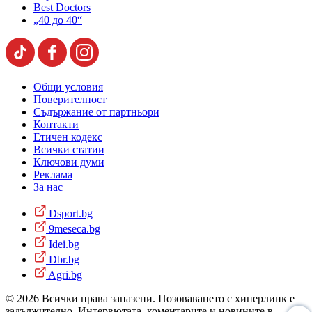
Best Doctors
„40 до 40“
Общи условия
Поверителност
Съдържание от партньори
Контакти
Етичен кодекс
Всички статии
Ключови думи
Реклама
За нас
Dsport.bg
9meseca.bg
Idei.bg
Dbr.bg
Agri.bg
© 2026 Всички права запазени. Позоваването с хиперлинк е
задължително. Интервютата, коментарите и новините в