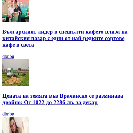
Българският лидер в спешълти кафето влиза на
китайския пазар с едни от най-редките сортове
кафе в света
dbr.bg
Цената на земята във Врачанско се разминава
двойно: От 1022 до 2286 лв. за декар
dbr.bg