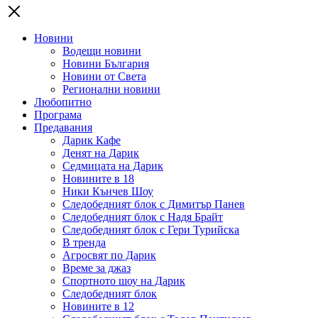
Новини
Водещи новини
Новини България
Новини от Света
Регионални новини
Любопитно
Програма
Предавания
Дарик Кафе
Денят на Дарик
Седмицата на Дарик
Новините в 18
Ники Кънчев Шоу
Следобедният блок с Димитър Панев
Следобедният блок с Надя Брайт
Следобедният блок с Гери Турийска
В тренда
Агросвят по Дарик
Време за джаз
Спортното шоу на Дарик
Следобедният блок
Новините в 12