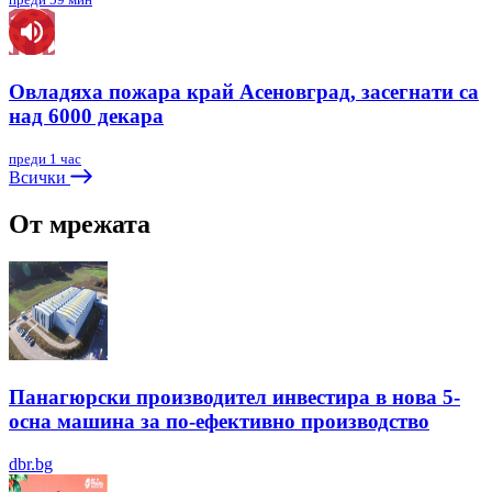
Овладяха пожара край Асеновград, засегнати са
над 6000 декара
преди 1 час
Всички
От мрежата
Панагюрски производител инвестира в нова 5-
осна машина за по-ефективно производство
dbr.bg