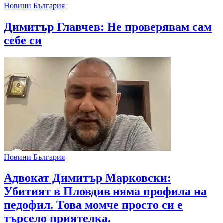
Новини България
Димитър Главчев: Не проверявам сам
себе си
Новини България
Адвокат Димитър Марковски:
Убитият в Пловдив няма профила на
педофил. Това момче просто си е
търсело приятелка.