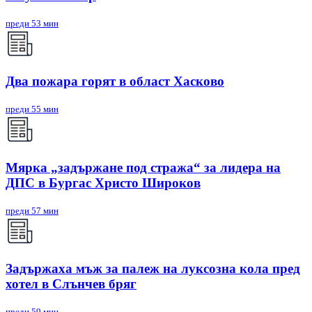
преди 53 мин
Два пожара горят в област Хасково
преди 55 мин
Мярка „задържане под стража“ за лидера на
ДПС в Бургас Христо Широков
преди 57 мин
Задържаха мъж за палеж на луксозна кола пред
хотел в Слънчев бряг
преди 59 мин