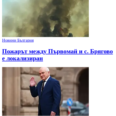
Новини България
Пожарът между Първомай и с. Брягово
е локализиран