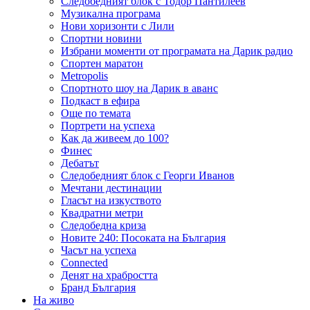
Следобедният блок с Тодор Пантилеев
Музикална програма
Нови хоризонти с Лили
Спортни новини
Избрани моменти от програмата на Дарик радио
Спортен маратон
Metropolis
Спортното шоу на Дарик в аванс
Подкаст в ефира
Още по темата
Портрети на успеха
Как да живеем до 100?
Финес
Дебатът
Следобедният блок с Георги Иванов
Мечтани дестинации
Гласът на изкуството
Квадратни метри
Следобедна криза
Новите 240: Посоката на България
Часът на успеха
Connected
Денят на храбростта
Бранд България
На живо