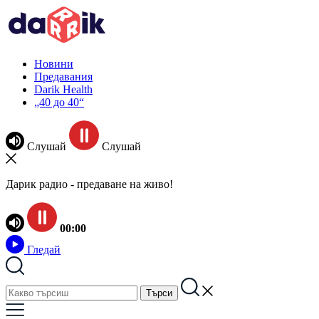
Новини
Предавания
Darik Health
„40 до 40“
Слушай
Слушай
Дарик радио - предаване на живо!
00:00
Гледай