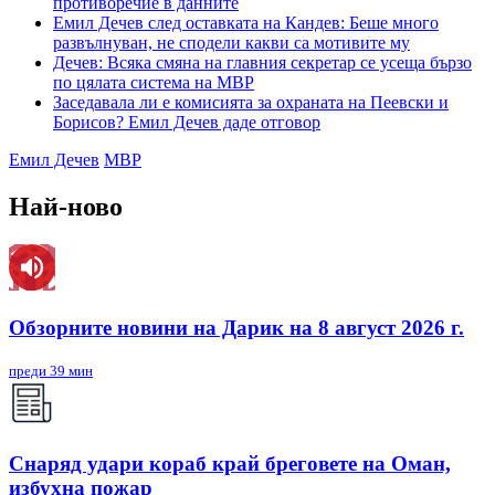
противоречие в данните
Емил Дечев след оставката на Кандев: Беше много
развълнуван, не сподели какви са мотивите му
Дечев: Всяка смяна на главния секретар се усеща бързо
по цялата система на МВР
Заседавала ли е комисията за охраната на Пеевски и
Борисов? Емил Дечев даде отговор
Емил Дечев
МВР
Най-ново
Обзорните новини на Дарик на 8 август 2026 г.
преди 39 мин
Снаряд удари кораб край бреговете на Оман,
избухна пожар