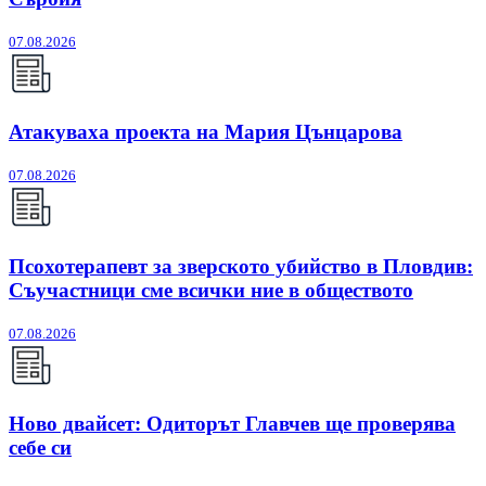
07.08.2026
Атакуваха проекта на Мария Цънцарова
07.08.2026
Псохотерапевт за зверското убийство в Пловдив:
Съучастници сме всички ние в обществото
07.08.2026
Ново двайсет: Одиторът Главчев ще проверява
себе си