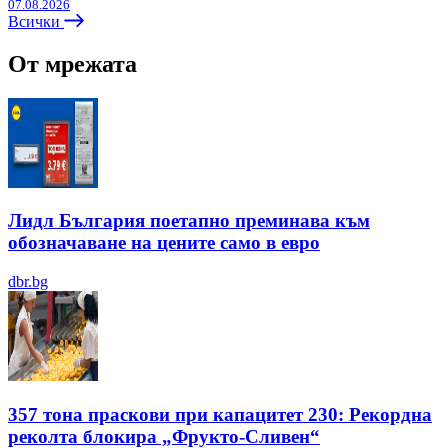
07.08.2026
Всички
От мрежата
Лидл България поетапно преминава към
обозначаване на цените само в евро
dbr.bg
357 тона праскови при капацитет 230: Рекордна
реколта блокира „Фрукто-Сливен“