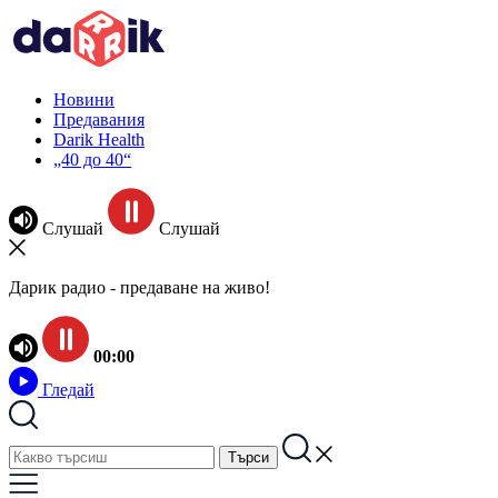
Новини
Предавания
Darik Health
„40 до 40“
Слушай
Слушай
Дарик радио - предаване на живо!
00:00
Гледай