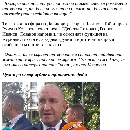
"Българските политици станаха до такава степен разглезени
от медиите, че да си позволят да откажат да участват в
дискомфортни медийни ситуации"
Това заяви в ефира на Дарик доц. Георги Лозанов. Той и проф.
Румяна Коларова участваха в "Дебатът" с водещ Георги
Иванов. Лозанов напомни, че основната функция на
журналистиката е да задава трудни и критични въпроси
особено към онези във властта.
"Опитът да се скрият от медиите е страх от подобен тип
комуникация чрез социалните мрежи. Съгласна съм с Гого, че
има много интервюта тип "пиар", смята Коларова.
Целия разговор чуйте в прикачения файл