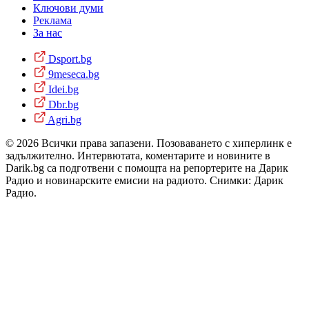
Ключови думи
Реклама
За нас
Dsport.bg
9meseca.bg
Idei.bg
Dbr.bg
Agri.bg
© 2026 Всички права запазени. Позоваването с хиперлинк е
задължително. Интервютата, коментарите и новините в
Darik.bg са подготвени с помощта на репортерите на Дарик
Радио и новинарските емисии на радиото. Снимки: Дарик
Радио.