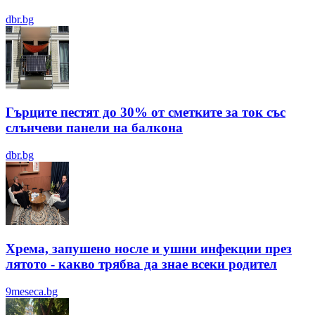
dbr.bg
Гърците пестят до 30% от сметките за ток със
слънчеви панели на балкона
dbr.bg
Хрема, запушено носле и ушни инфекции през
лятотo - какво трябва да знае всеки родител
9meseca.bg