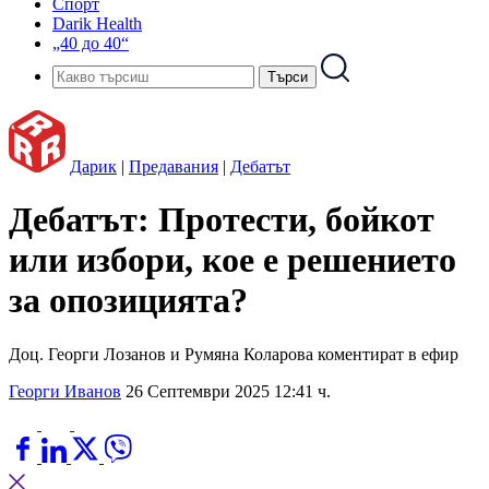
Спорт
Darik Health
„40 до 40“
Дарик
|
Предавания
|
Дебатът
Дебатът: Протести, бойкот
или избори, кое е решението
за опозицията?
Доц. Георги Лозанов и Румяна Коларова коментират в ефир
Георги Иванов
26 Септември 2025 12:41 ч.