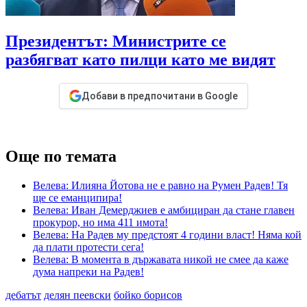
Президентът: Министрите се
разбягват като пилци като ме видят
Добави в предпочитани в Google
Още по темата
Велева: Илияна Йотова не е равно на Румен Радев! Тя
ще се еманципира!
Велева: Иван Демерджиев е амбициран да стане главен
прокурор, но има 411 имота!
Велева: На Радев му предстоят 4 години власт! Няма кой
да плати протести сега!
Велева: В момента в държавата никой не смее да каже
дума напреки на Радев!
дебатът
делян пеевски
бойко борисов