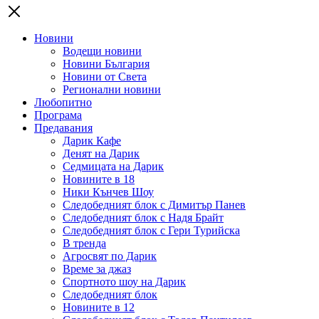
Новини
Водещи новини
Новини България
Новини от Света
Регионални новини
Любопитно
Програма
Предавания
Дарик Кафе
Денят на Дарик
Седмицата на Дарик
Новините в 18
Ники Кънчев Шоу
Следобедният блок с Димитър Панев
Следобедният блок с Надя Брайт
Следобедният блок с Гери Турийска
В тренда
Агросвят по Дарик
Време за джаз
Спортното шоу на Дарик
Следобедният блок
Новините в 12