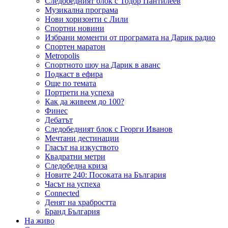
Следобедният блок с Тодор Пантилеев
Музикална програма
Нови хоризонти с Лили
Спортни новини
Избрани моменти от програмата на Дарик радио
Спортен маратон
Metropolis
Спортното шоу на Дарик в аванс
Подкаст в ефира
Още по темата
Портрети на успеха
Как да живеем до 100?
Финес
Дебатът
Следобедният блок с Георги Иванов
Мечтани дестинации
Гласът на изкуството
Квадратни метри
Следобедна криза
Новите 240: Посоката на България
Часът на успеха
Connected
Денят на храбростта
Бранд България
На живо