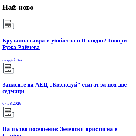
Най-ново
Брутална гавра и убийство в Пловдив! Говори
Ружа Райчева
преди 1 час
Запасите на АЕЦ „Козлодуй“ стигат за под две
седмици
07.08.2026
На първо посещение: Зеленски пристигна в
Сърбия