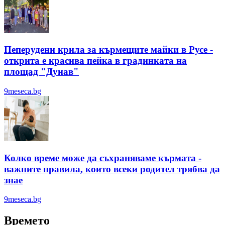
Пеперудени крила за кърмещите майки в Русе -
открита е красива пейка в градинката на
площад "Дунав"
9meseca.bg
Колко време може да съхраняваме кърмата -
важните правила, които всеки родител трябва да
знае
9meseca.bg
Времето