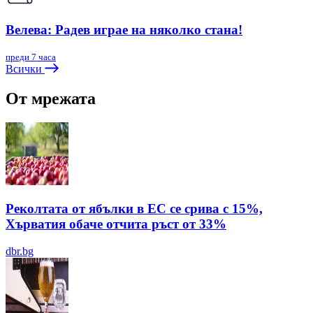
Велева: Радев играе на няколко стана!
преди 7 часа
Всички
От мрежата
Реколтата от ябълки в ЕС се срива с 15%,
Хърватия обаче отчита ръст от 33%
dbr.bg