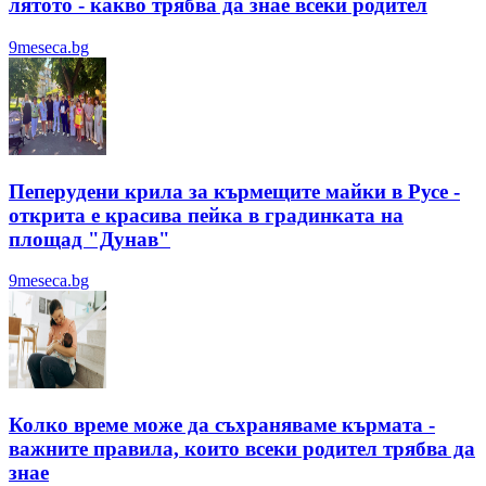
лятотo - какво трябва да знае всеки родител
9meseca.bg
Пеперудени крила за кърмещите майки в Русе -
открита е красива пейка в градинката на
площад "Дунав"
9meseca.bg
Колко време може да съхраняваме кърмата -
важните правила, които всеки родител трябва да
знае