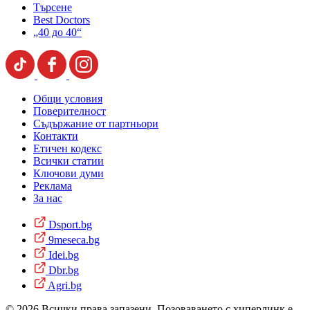
Търсене
Best Doctors
„40 до 40“
Общи условия
Поверителност
Съдържание от партньори
Контакти
Етичен кодекс
Всички статии
Ключови думи
Реклама
За нас
Dsport.bg
9meseca.bg
Idei.bg
Dbr.bg
Agri.bg
© 2026 Всички права запазени. Позоваването с хиперлинк е