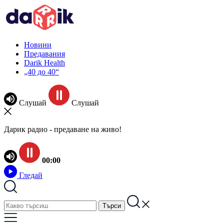
Новини
Предавания
Darik Health
„40 до 40“
Слушай
Слушай
Дарик радио - предаване на живо!
00:00
Гледай