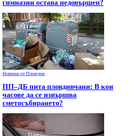
гимназии остава недовършен?
Новини от Пловдив
ПП–ДБ пита пловдивчани: В кои
часове да се извършва
сметосъбирането?