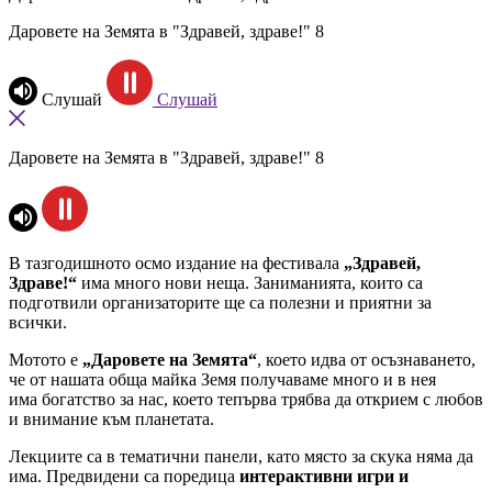
Даровете на Земята в "Здравей, здраве!" 8
Слушай
Слушай
Даровете на Земята в "Здравей, здраве!" 8
В тазгодишното осмо издание на фестивала
„Здравей,
Здраве!“
има много нови неща. Заниманията, които са
подготвили организаторите ще са полезни и приятни за
всички.
Мотото е
„Даровете на Земята“
, което идва от осъзнаването,
че от нашата обща майка Земя получаваме много и в нея
има богатство за нас, което тепърва трябва да открием с любов
и внимание към планетата.
Лекциите са в тематични панели, като място за скука няма да
има. Предвидени са поредица
интерактивни игри и