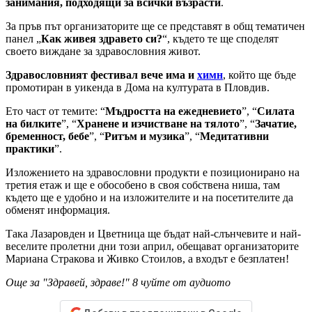
занимания, подходящи за всички възрасти
.
За пръв път организаторите ще се представят в общ тематичен
панел „
Как живея здравето си?
“, където те ще споделят
своето виждане за здравословния живот.
Здравословният фестивал вече има и
химн
, който ще бъде
промотиран в уикенда в Дома на културата в Пловдив.
Ето част от темите: “
Мъдростта на ежедневието
”, “
Силата
на билките
”, “
Хранене и изчистване на тялото
”, “
Зачатие,
бременност, бебе
”, “
Ритъм и музика
”, “
Медитативни
практики
”.
Изложението на здравословни продукти е позиционирано на
третия етаж и ще е обособено в своя собствена ниша, там
където ще е удобно и на изложителите и на посетителите да
обменят информация.
Така Лазаровден и Цветница ще бъдат най-слънчевите и най-
веселите пролетни дни този април, обещават организаторите
Мариана Стракова и Живко Стоилов, а входът е безплатен!
Още за "Здравей, здраве!" 8 чуйте от аудиото