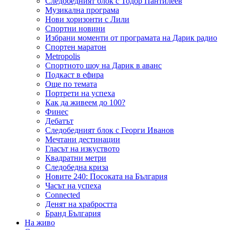
Следобедният блок с Тодор Пантилеев
Музикална програма
Нови хоризонти с Лили
Спортни новини
Избрани моменти от програмата на Дарик радио
Спортен маратон
Metropolis
Спортното шоу на Дарик в аванс
Подкаст в ефира
Още по темата
Портрети на успеха
Как да живеем до 100?
Финес
Дебатът
Следобедният блок с Георги Иванов
Мечтани дестинации
Гласът на изкуството
Квадратни метри
Следобедна криза
Новите 240: Посоката на България
Часът на успеха
Connected
Денят на храбростта
Бранд България
На живо