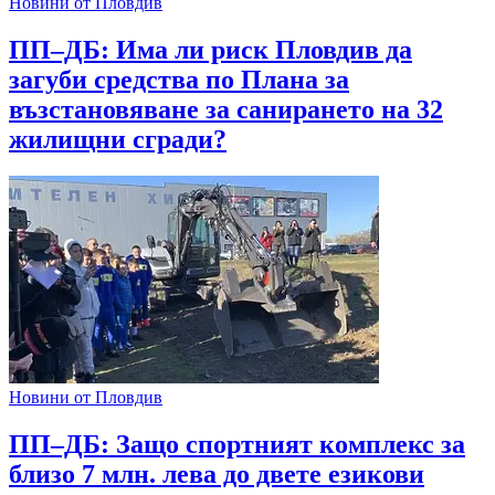
Новини от Пловдив
ПП–ДБ: Има ли риск Пловдив да
загуби средства по Плана за
възстановяване за санирането на 32
жилищни сгради?
Новини от Пловдив
ПП–ДБ: Защо спортният комплекс за
близо 7 млн. лева до двете езикови