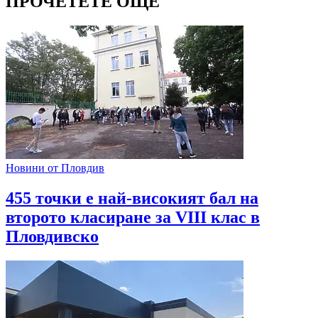
ПРОЧЕТЕТЕ ОЩЕ
Новини от Пловдив
455 точки е най-високият бал на
второто класиране за VIII клас в
Пловдивско