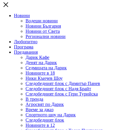
Новини
Водещи новини
Новини България
Новини от Света
Регионални новини
Любопитно
Програма
Предавания
Дарик Кафе
Денят на Дарик
Седмицата на Дарик
Новините в 18
Ники Кънчев Шоу
Следобедният блок с Димитър Панев
Следобедният блок с Надя Брайт
Следобедният блок с Гери Турийска
В тренда
Агросвят по Дарик
Време за джаз
Спортното шоу на Дарик
Следобедният блок
Новините в 12