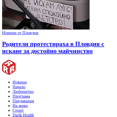
Новини от Пловдив
Родители протестираха в Пловдив с
искане за достойно майчинство
Новини
Начало
Любопитно
Програма
Предавания
На живо
Спорт
Darik Health