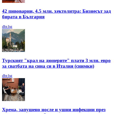
42 пивоварни, 4.5 млн. хектолитра: Бизнесът зад
бирата в България
dbr.bg
Турският "крал на дюнерите" плати 3 млн. евро
за сватбата на сина си в Италия (снимки)
dbr.bg
Хрема, запушено носле и ушни инфекции през