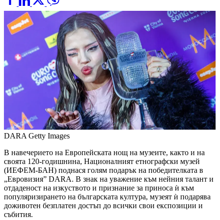
DARA
Getty Images
В навечерието на Европейската нощ на музеите, както и на
своята 120-годишнина, Националният етнографски музей
(ИЕФЕМ-БАН) поднася голям подарък на победителката в
„Евровизия” DARA. В знак на уважение към нейния талант и
отдаденост на изкуството и признание за приноса ѝ към
популяризирането на българската култура, музеят ѝ подарява
доживотен безплатен достъп до всички свои експозиции и
събития.