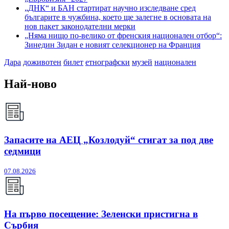
„ДНК“ и БАН стартират научно изследване сред
българите в чужбина, което ще залегне в основата на
нов пакет законодателни мерки
„Няма нищо по-велико от френския национален отбор“:
Зинедин Зидан е новият селекционер на Франция
Дара
доживотен
билет
етнографски
музей
национален
Най-ново
Запасите на АЕЦ „Козлодуй“ стигат за под две
седмици
07.08.2026
На първо посещение: Зеленски пристигна в
Сърбия