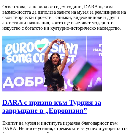
Освен това, за период от седем години, DARA ще има
възможността да използва залите на музея за реализиране на
свои творчески проекти - снимки, видеоклипове и други
артистични начинания, които ще съчетават модерното
изкуство с богатото ни културно-историческо наследство.
DARA с призив към Турция за
завръщане в „Евровизия”
Екипът на музея и института изразява благодарност към
DARA. Нейните усилия, стремежът и за успех и упоритостта