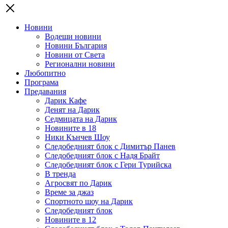
Новини
Водещи новини
Новини България
Новини от Света
Регионални новини
Любопитно
Програма
Предавания
Дарик Кафе
Денят на Дарик
Седмицата на Дарик
Новините в 18
Ники Кънчев Шоу
Следобедният блок с Димитър Панев
Следобедният блок с Надя Брайт
Следобедният блок с Гери Турийска
В тренда
Агросвят по Дарик
Време за джаз
Спортното шоу на Дарик
Следобедният блок
Новините в 12