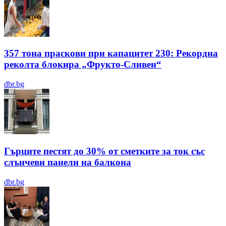
357 тона праскови при капацитет 230: Рекордна
реколта блокира „Фрукто-Сливен“
dbr.bg
Гърците пестят до 30% от сметките за ток със
слънчеви панели на балкона
dbr.bg