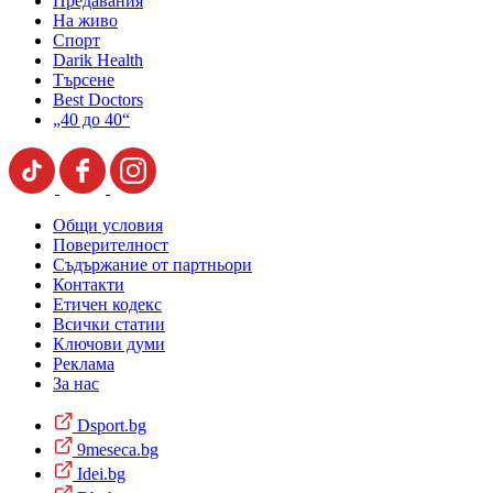
Предавания
На живо
Спорт
Darik Health
Търсене
Best Doctors
„40 до 40“
Общи условия
Поверителност
Съдържание от партньори
Контакти
Етичен кодекс
Всички статии
Ключови думи
Реклама
За нас
Dsport.bg
9meseca.bg
Idei.bg