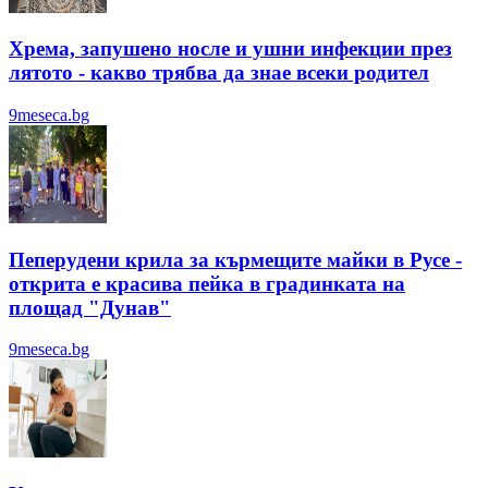
Хрема, запушено носле и ушни инфекции през
лятотo - какво трябва да знае всеки родител
9meseca.bg
Пеперудени крила за кърмещите майки в Русе -
открита е красива пейка в градинката на
площад "Дунав"
9meseca.bg