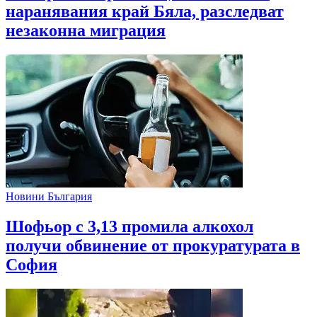
наранявания край Бяла, разследват
незаконна миграция
Новини България
Шофьор с 3,13 промила алкохол
получи обвинение от прокуратурата в
София