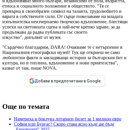
ѝ вдъхновяват много българи, независимо от пола, възрастта,
етноса и социалното положение в обществото. "Тя се
превърна в своеобразен символ на таланта, трудолюбието и
вярата в собствените сили. От сърце пожелаваме на младата
изпълнителка неизчерпаемо творческо вдъхновение, блестящи
успехи на световната сцена и най-вече крепко здраве, за да
продължава да радва публиката със своето
изкуство", допълвят от музея.
"Сърдечно благодарим, DARA! Очакваме те с нетърпение в
Националния етнографски музей! Тук ще откриеш не само
любопитни факти и завладяващи истории за българския бит и
култура, но и топлина, вдъхновение и нови приятелства",
казват от там, пише NOVA.
Добави в предпочитани в Google
Още по темата
Намериха в боклука лотариен билет за 1 милион евро
София или Бургас? Скоро става ясно къде ще бъде
„Евровизия” 2027