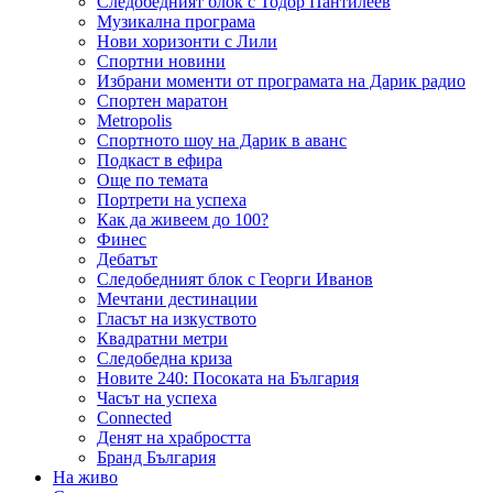
Следобедният блок с Тодор Пантилеев
Музикална програма
Нови хоризонти с Лили
Спортни новини
Избрани моменти от програмата на Дарик радио
Спортен маратон
Metropolis
Спортното шоу на Дарик в аванс
Подкаст в ефира
Още по темата
Портрети на успеха
Как да живеем до 100?
Финес
Дебатът
Следобедният блок с Георги Иванов
Мечтани дестинации
Гласът на изкуството
Квадратни метри
Следобедна криза
Новите 240: Посоката на България
Часът на успеха
Connected
Денят на храбростта
Бранд България
На живо