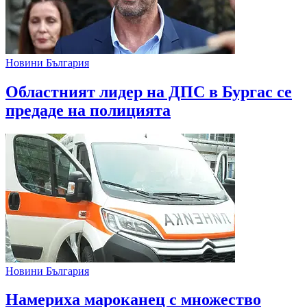
Новини България
Областният лидер на ДПС в Бургас се
предаде на полицията
Новини България
Намериха мароканец с множество