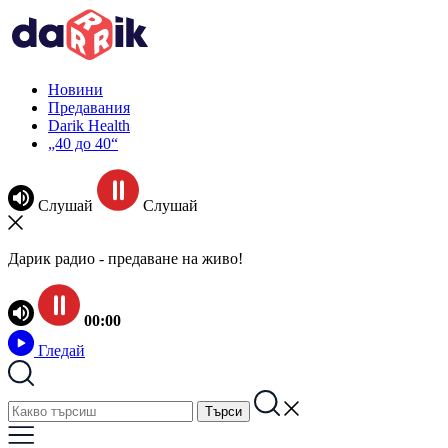
Новини
Предавания
Darik Health
„40 до 40“
Слушай
Слушай
Дарик радио - предаване на живо!
00:00
Гледай