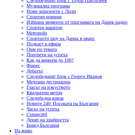
Следобедният блок с Тодор Пантилеев
Музикална програма
Нови хоризонти с Лили
Спортни новини
Избрани моменти от програмата на Дарик радио
Спортен маратон
Metropolis
Спортното шоу на Дарик в аванс
Подкаст в ефира
Още по темата
Портрети на успеха
Как да живеем до 100?
Финес
Дебатът
Следобедният блок с Георги Иванов
Мечтани дестинации
Гласът на изкуството
Квадратни метри
Следобедна криза
Новите 240: Посоката на България
Часът на успеха
Connected
Денят на храбростта
Бранд България
На живо