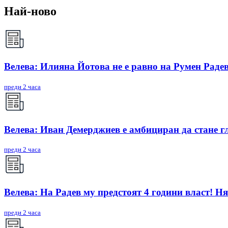
Най-ново
Велева: Илияна Йотова не е равно на Румен Радев
преди 2 часа
Велева: Иван Демерджиев е амбициран да стане г
преди 2 часа
Велева: На Радев му предстоят 4 години власт! Ня
преди 2 часа