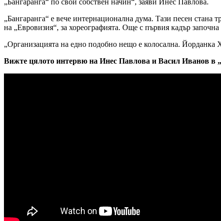
„Бангаранга“ по свой собствен начин“, заяви Инес Павлова.
„Бангаранга“ е вече интернационална дума. Тази песен стана тр
на „Евровизия“, за хореографията. Още с първия кадър започна 
„Организацията на едно подобно нещо е колосална. Йорданка Хр
Вижте цялото интервю на Инес Павлова и Васил Иванов в „