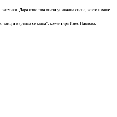
 и ритмики. Дара използва онази уникална сцена, която имаше
м, танц и въртяща се къща“, коментира Инес Павлова.