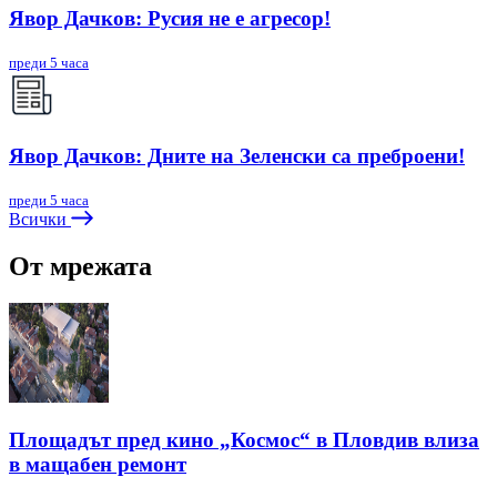
Явор Дачков: Русия не е агресор!
преди 5 часа
Явор Дачков: Дните на Зеленски са преброени!
преди 5 часа
Всички
От мрежата
Площадът пред кино „Космос“ в Пловдив влиза
в мащабен ремонт