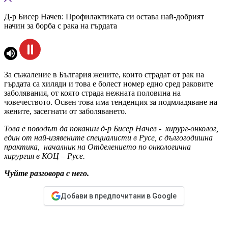
Д-р Бисер Начев: Профилактиката си остава най-добрият
начин за борба с рака на гърдата
За съжаление в България жените, които страдат от рак на
гърдата са хиляди и това е болест номер едно сред раковите
заболявания, от която страда нежната половина на
човечеството. Освен това има тенденция за подмладяване на
жените, засегнати от заболяването.
Това е поводът да поканим д-р Бисер Начев - хирург-онколог,
един от най-изявените специалисти в Русе, с дългогодишна
практика, началник на Отделението по онкологична
хирургия в КОЦ – Русе.
Чуйте разговора с него.
Добави в предпочитани в Google