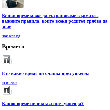
Колко време може да съхраняваме кърмата -
важните правила, които всеки родител трябва да
знае
9meseca.bg
Времето
Ето какво време ни очаква през уикенда
01.08.2026
Какво време ни очаква през уикенда?