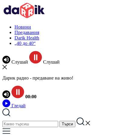
Новини
Предавания
Darik Health
„40 до 40“
Слушай
Слушай
Дарик радио - предаване на живо!
00:00
Гледай