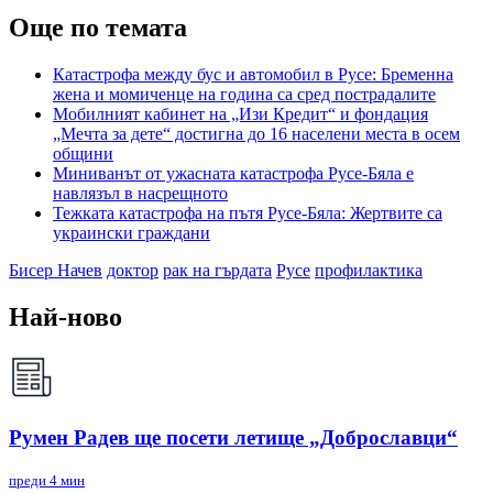
Още по темата
Катастрофа между бус и автомобил в Русе: Бременна
жена и момиченце на година са сред пострадалите
Мобилният кабинет на „Изи Кредит“ и фондация
„Мечта за дете“ достигна до 16 населени места в осем
общини
Миниванът от ужасната катастрофа Русе-Бяла е
навлязъл в насрещното
Тежката катастрофа на пътя Русе-Бяла: Жертвите са
украински граждани
Бисер Начев
доктор
рак на гърдата
Русе
профилактика
Най-ново
Румен Радев ще посети летище „Доброславци“
преди 4 мин