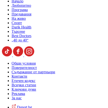
Начало
Любопитно
Програма
Предавания
На живо
Спорт
Darik Health
Търсене
Best Doctors
„40 до 40“
Общи условия
Поверителност
Съдържание от партньори
Контакти
Етичен кодекс
Всички статии
Ключови думи
Реклама
За нас
Dsport.bg