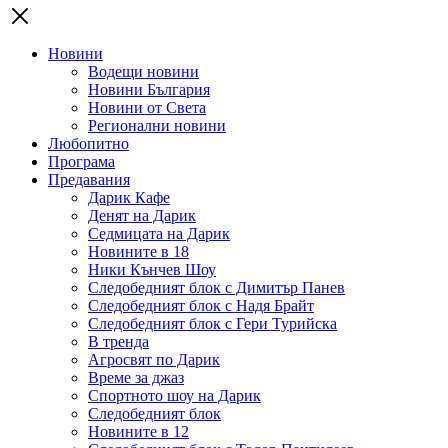
Новини
Водещи новини
Новини България
Новини от Света
Регионални новини
Любопитно
Програма
Предавания
Дарик Кафе
Денят на Дарик
Седмицата на Дарик
Новините в 18
Ники Кънчев Шоу
Следобедният блок с Димитър Панев
Следобедният блок с Надя Брайт
Следобедният блок с Гери Турийска
В тренда
Агросвят по Дарик
Време за джаз
Спортното шоу на Дарик
Следобедният блок
Новините в 12