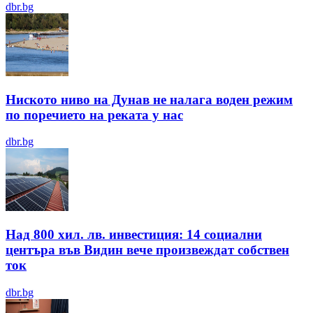
dbr.bg
Ниското ниво на Дунав не налага воден режим
по поречието на реката у нас
dbr.bg
Над 800 хил. лв. инвестиция: 14 социални
центъра във Видин вече произвеждат собствен
ток
dbr.bg