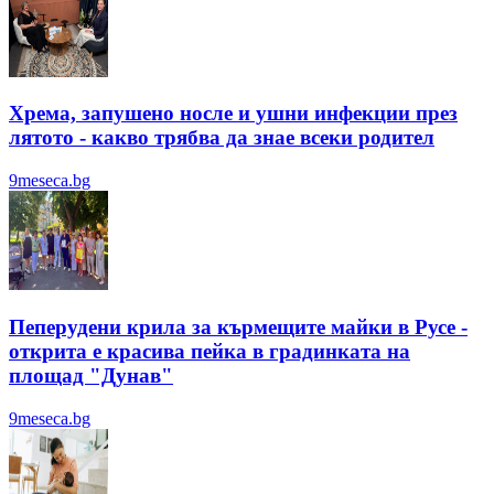
Хрема, запушено носле и ушни инфекции през
лятотo - какво трябва да знае всеки родител
9meseca.bg
Пеперудени крила за кърмещите майки в Русе -
открита е красива пейка в градинката на
площад "Дунав"
9meseca.bg