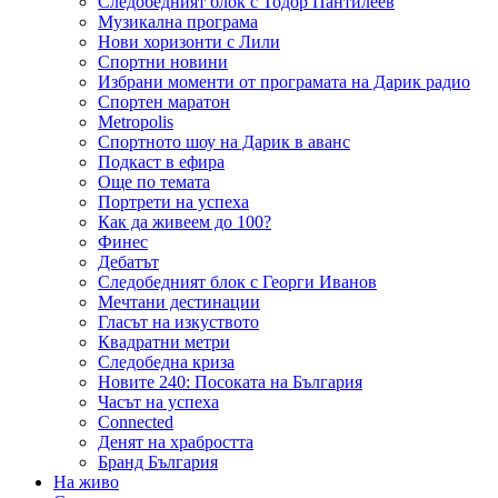
Следобедният блок с Тодор Пантилеев
Музикална програма
Нови хоризонти с Лили
Спортни новини
Избрани моменти от програмата на Дарик радио
Спортен маратон
Metropolis
Спортното шоу на Дарик в аванс
Подкаст в ефира
Още по темата
Портрети на успеха
Как да живеем до 100?
Финес
Дебатът
Следобедният блок с Георги Иванов
Мечтани дестинации
Гласът на изкуството
Квадратни метри
Следобедна криза
Новите 240: Посоката на България
Часът на успеха
Connected
Денят на храбростта
Бранд България
На живо