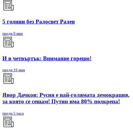
5 години без Радосвет Радев
преди 9 мин
И в четвъртък: Внимание горещо!
преди 19 мин
Явор Дачков: Русия е най-голямата демокрация,
за която се сещам! Путин има 80% подкрепа!
преди 5 часа