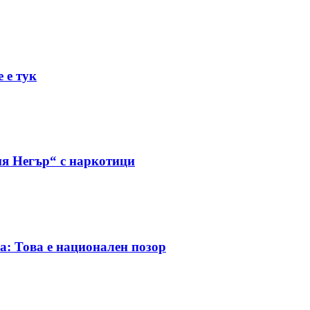
 е тук
я Негър“ с наркотици
а: Това е национален позор