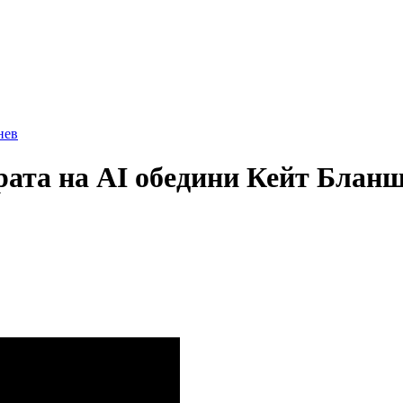
нев
рата на AI обедини Кейт Блан