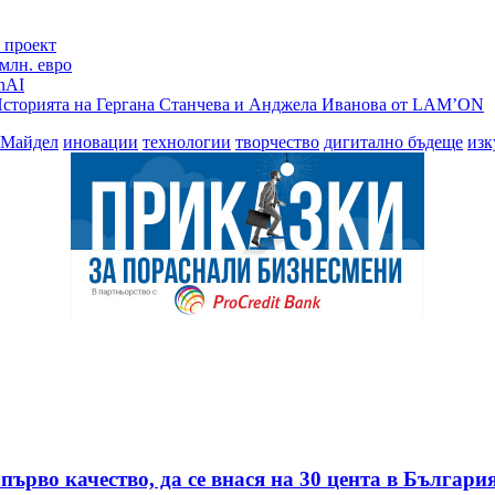
 проект
млн. евро
nAI
- Историята на Гергана Станчева и Анджела Иванова от LAM’ОN
 Майдел
иновации
технологии
творчество
дигитално бъдеще
изк
първо качество, да се внася на 30 цента в Българи