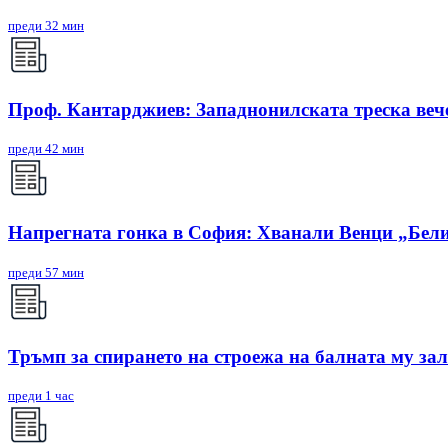
преди 32 мин
Проф. Кантарджиев: Западнонилската треска вече
преди 42 мин
Напрегната гонка в София: Хванали Венци „Бели
преди 57 мин
Тръмп за спирането на строежа на балната му зал
преди 1 час