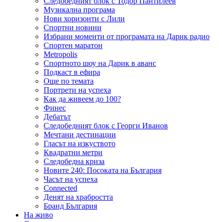
Следобедният блок с Тодор Пантилеев
Музикална програма
Нови хоризонти с Лили
Спортни новини
Избрани моменти от програмата на Дарик радио
Спортен маратон
Metropolis
Спортното шоу на Дарик в аванс
Подкаст в ефира
Още по темата
Портрети на успеха
Как да живеем до 100?
Финес
Дебатът
Следобедният блок с Георги Иванов
Мечтани дестинации
Гласът на изкуството
Квадратни метри
Следобедна криза
Новите 240: Посоката на България
Часът на успеха
Connected
Денят на храбростта
Бранд България
На живо