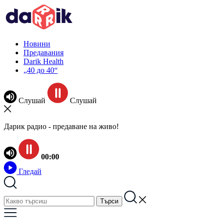
Новини
Предавания
Darik Health
„40 до 40“
Слушай
Слушай
Дарик радио - предаване на живо!
00:00
Гледай