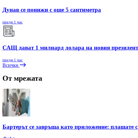
Дунав се понижи с още 5 сантиметра
преди 1 час
САЩ дават 1 милиард долара на новия президен
преди 1 час
Всички
От мрежата
Бартерът се завръща като приложение: плащате с 