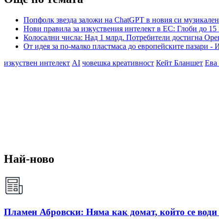
Попфолк звезда заложи на ChatGPT в новия си музикален
Нови правила за изкуствения интелект в ЕС: Глоби до 15 
Колосални числа: Над 1 млрд. Потребители достигна Ope
От идея за по-малко пластмаса до европейските пазари 
изкуствен интелект
AI
човешка креативност
Кейт Бланшет
Ева
Най-ново
Пламен Абровски: Няма как домат, който се води 