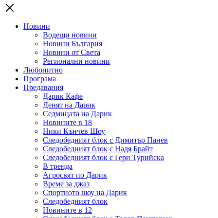
Новини
Водещи новини
Новини България
Новини от Света
Регионални новини
Любопитно
Програма
Предавания
Дарик Кафе
Денят на Дарик
Седмицата на Дарик
Новините в 18
Ники Кънчев Шоу
Следобедният блок с Димитър Панев
Следобедният блок с Надя Брайт
Следобедният блок с Гери Турийска
В тренда
Агросвят по Дарик
Време за джаз
Спортното шоу на Дарик
Следобедният блок
Новините в 12