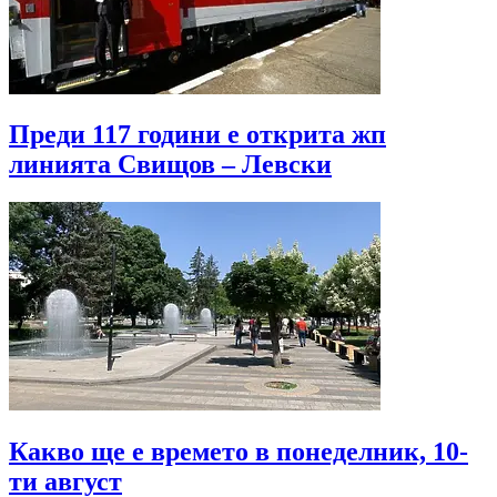
Преди 117 години е открита жп
линията Свищов – Левски
Какво ще е времето в понеделник, 10-
ти август