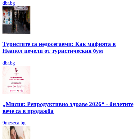
dbr.bg
Туристите са недосегаеми: Как мафията в
Неапол печели от туристическия бум
dbr.bg
„Мисия: Репродуктивно здраве 2026“ - билетите
вече са в продажба
9meseca.bg