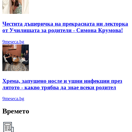
Честита дъщеричка на прекрасната ни лекторка
от Училищата за родители - Симона Крумова!
9meseca.bg
Хрема, запушено носле и ушни инфекции през
лятотo - какво трябва да знае всеки родител
9meseca.bg
Времето