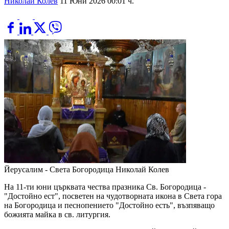
Николай Колев
11 Юни 2026 00:01 ч.
Йерусалим - Света Богородица
Николай Колев
На 11-ти юни църквата чества празника Св. Богородица -
"Достойно ест", посветен на чудотворната икона в Света гора
на Богородица и песнопението "Достойно есть", възпяващо
божията майка в св. литургия.