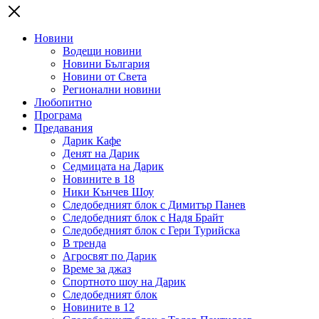
Новини
Водещи новини
Новини България
Новини от Света
Регионални новини
Любопитно
Програма
Предавания
Дарик Кафе
Денят на Дарик
Седмицата на Дарик
Новините в 18
Ники Кънчев Шоу
Следобедният блок с Димитър Панев
Следобедният блок с Надя Брайт
Следобедният блок с Гери Турийска
В тренда
Агросвят по Дарик
Време за джаз
Спортното шоу на Дарик
Следобедният блок
Новините в 12