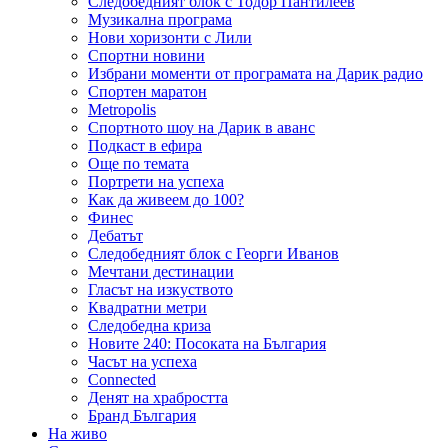
Следобедният блок с Тодор Пантилеев
Музикална програма
Нови хоризонти с Лили
Спортни новини
Избрани моменти от програмата на Дарик радио
Спортен маратон
Metropolis
Спортното шоу на Дарик в аванс
Подкаст в ефира
Още по темата
Портрети на успеха
Как да живеем до 100?
Финес
Дебатът
Следобедният блок с Георги Иванов
Мечтани дестинации
Гласът на изкуството
Квадратни метри
Следобедна криза
Новите 240: Посоката на България
Часът на успеха
Connected
Денят на храбростта
Бранд България
На живо