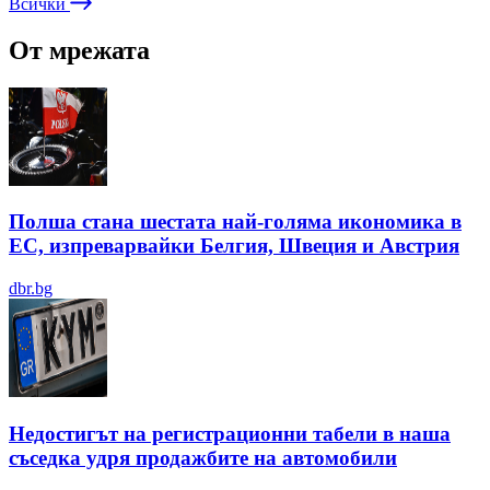
Всички
От мрежата
Полша стана шестата най-голяма икономика в
ЕС, изпреварвайки Белгия, Швеция и Австрия
dbr.bg
Недостигът на регистрационни табели в наша
съседка удря продажбите на автомобили