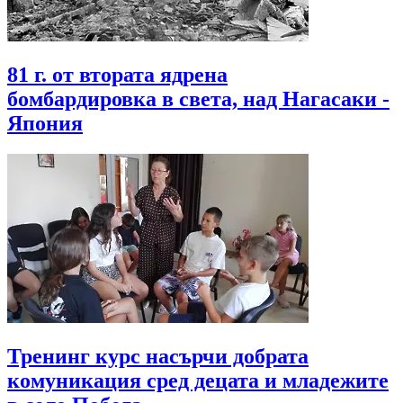
81 г. от втората ядрена
бомбардировка в света, над Нагасаки -
Япония
Тренинг курс насърчи добрата
комуникация сред децата и младежите