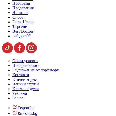
Програма
Предавания
На живо
Спорт
Darik Health
Търсене
Best Doctors
„40 до 40“
Общи условия
Поверителност
Съдържание от партньори
Контакти
Етичен кодекс
Всички статии
Ключови думи
Реклама
За нас
Dsport.bg
9meseca.bg