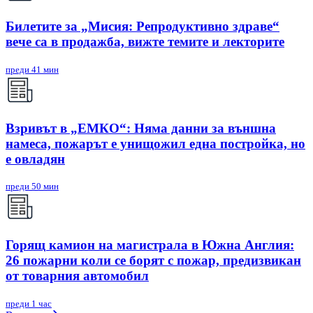
Билетите за „Мисия: Репродуктивно здраве“
вече са в продажба, вижте темите и лекторите
преди 41 мин
Взривът в „ЕМКО“: Няма данни за външна
намеса, пожарът е унищожил една постройка, но
е овладян
преди 50 мин
Горящ камион на магистрала в Южна Англия:
26 пожарни коли се борят с пожар, предизвикан
от товарния автомобил
преди 1 час