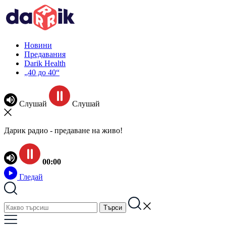
Новини
Предавания
Darik Health
„40 до 40“
Слушай
Слушай
Дарик радио - предаване на живо!
00:00
Гледай