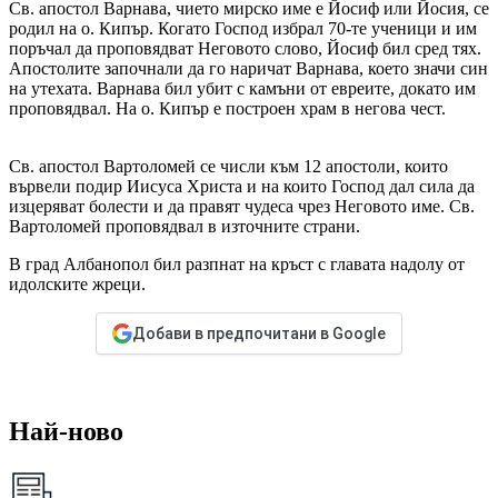
Св. апостол Варнава, чието мирско име е Йосиф или Йосия, се
родил на о. Кипър. Когато Господ избрал 70-те ученици и им
поръчал да проповядват Неговото слово, Йосиф бил сред тях.
Апостолите започнали да го наричат Варнава, което значи син
на утехата. Варнава бил убит с камъни от евреите, докато им
проповядвал. На о. Кипър е построен храм в негова чест.
Св. апостол Вартоломей се числи към 12 апостоли, които
вървели подир Иисуса Христа и на които Господ дал сила да
изцеряват болести и да правят чудеса чрез Неговото име. Св.
Вартоломей проповядвал в източните страни.
В град Албанопол бил разпнат на кръст с главата надолу от
идолските жреци.
Добави в предпочитани в Google
Най-ново