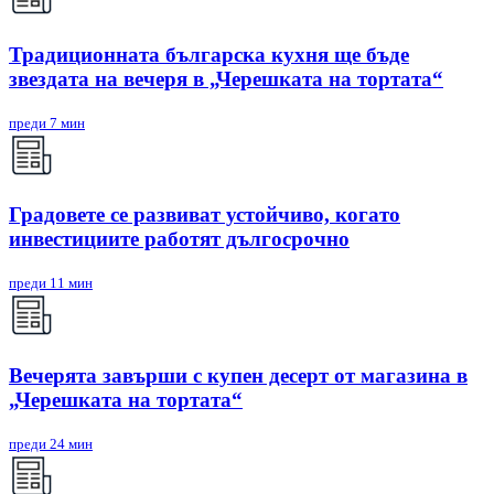
Традиционната българска кухня ще бъде
звездата на вечеря в „Черешката на тортата“
преди 7 мин
Градовете се развиват устойчиво, когато
инвестициите работят дългосрочно
преди 11 мин
Вечерята завърши с купен десерт от магазина в
„Черешката на тортата“
преди 24 мин