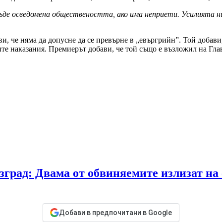
ъде осведомена обществеността, ако има неприети. Усилията н
аяви, че няма да допусне да се превърне в „евъргрийн”. Той доба
оите наказания. Премиерът добави, че той също е възложил на Гл
зград: Двама от обвиняемите излизат на 
Добави в предпочитани в Google