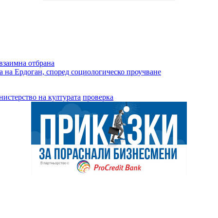
 взаимна отбрана
а на Ердоган, според социологическо проучване
нистерство на културата
проверка