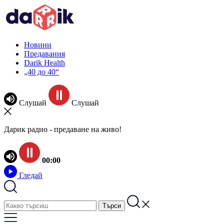
Новини
Предавания
Darik Health
„40 до 40“
Слушай
Слушай
Дарик радио - предаване на живо!
00:00
Гледай