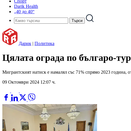
Спорт
Darik Health
„40 до 40“
Дарик
|
Политика
Цялата ограда по българо-тур
Мигрантският натиск е намалял със 71% спрямо 2023 година, 
09 Октомври 2024 12:07 ч.