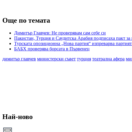
Още по темата
Димитър Главчев: Не проверявам сам себе си
Пакистан, Турция и Саудитска Арабия подписаха пакт за
Турската опозиционна „Нова партия“ изпреварва партият
БАБХ проверява борсата в Първенец
димитър главчев
министерски съвет
турция
театрална афера
ми
Най-ново