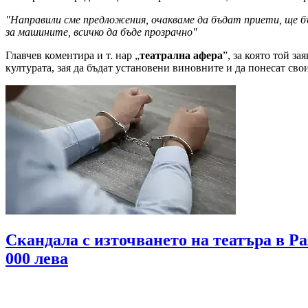
"Направили сме предложения, очакваме да бъдат приети, ще б
за машините, всичко да бъде прозрачно"
Главчев коментира и т. нар „
театрална афера
”, за която той з
културата, зая да бъдат установени виновните и да понесат св
Скандала с източването на театъра в Ра
000 лева