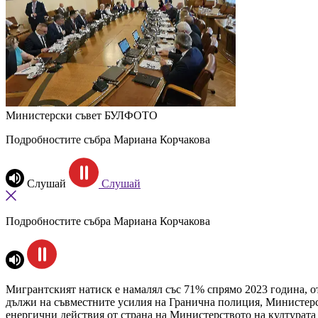
Министерски съвет
БУЛФОТО
Подробностите събра Мариана Корчакова
Слушай
Слушай
Подробностите събра Мариана Корчакова
Мигрантският натиск е намалял със 71% спрямо 2023 година, 
дължи на съвместните усилия на Гранична полиция, Министерство
енергични действия от страна на Министерството на културата 