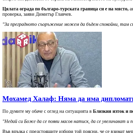
Цялата ограда по българо-турската граница си е на място,
ак
проверка, заяви Димитър Главчев.
"За преградното съоръжение можем да бъдем спокойни, там си 
Мохамед Халаф: Няма да има дипломати
По думите му обаче с оглед на ситуацията в
Близкия изток и 
"Недай си Боже да се появи масов натиск, да се увеличават и
Във връзка с предстоящите избори той поясни, че се взимат мер