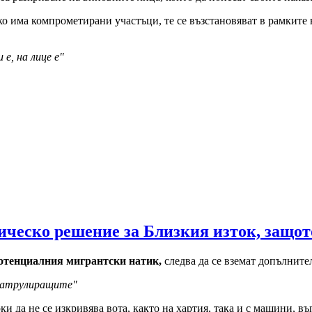
о има компрометирани участъци, те се възстановяват в рамките 
е, на лице е"
ческо решение за Близкия изток, защот
потенциалния мигрантски натик,
следва да се вземат допълните
 патрулиращите"
ки да не се изкривява вота, както на хартия, така и с машини, в