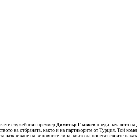
отчете служебният премиер
Димитър Главчев
преди началото на
то на отбраната, както и на партньорите от Турция. Той коменти
за разкриване на виновните лица, които да понесат своите наказ