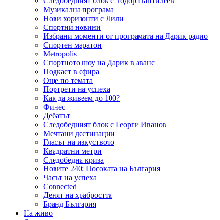
Следобедният блок с Тодор Пантилеев
Музикална програма
Нови хоризонти с Лили
Спортни новини
Избрани моменти от програмата на Дарик радио
Спортен маратон
Metropolis
Спортното шоу на Дарик в аванс
Подкаст в ефира
Още по темата
Портрети на успеха
Как да живеем до 100?
Финес
Дебатът
Следобедният блок с Георги Иванов
Мечтани дестинации
Гласът на изкуството
Квадратни метри
Следобедна криза
Новите 240: Посоката на България
Часът на успеха
Connected
Денят на храбростта
Бранд България
На живо