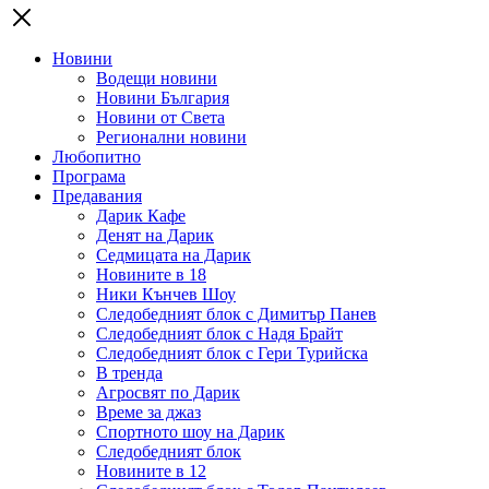
Новини
Водещи новини
Новини България
Новини от Света
Регионални новини
Любопитно
Програма
Предавания
Дарик Кафе
Денят на Дарик
Седмицата на Дарик
Новините в 18
Ники Кънчев Шоу
Следобедният блок с Димитър Панев
Следобедният блок с Надя Брайт
Следобедният блок с Гери Турийска
В тренда
Агросвят по Дарик
Време за джаз
Спортното шоу на Дарик
Следобедният блок
Новините в 12