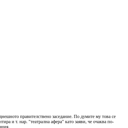
 днешното правителствено заседание. По думите му това се
ра и т. нар. "театрална афера" като заяви, че очаква по-
ания.