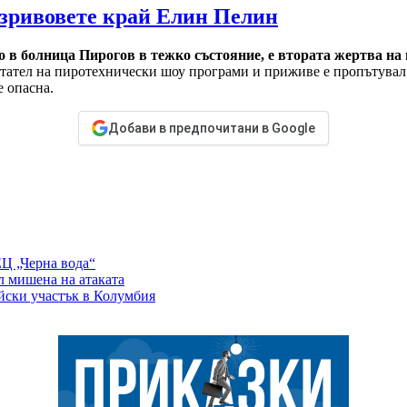
взривовете край Елин Пелин
 в болница Пирогов в тежко състояние, е втората жертва на
тател на пиротехнически шоу програми и приживе е пропътувал д
е опасна.
Добави в предпочитани в Google
ЕЦ „Черна вода“
л мишена на атаката
йски участък в Колумбия