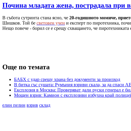
Почина младата жена, пострадала при 
В събота сутринта стана ясно, че
20-годишното момиче, прието
Шишков. Той бе
световен учен
и експерт по пиротехника, почи
Нещо повече - борил се е срещу схващането, че пиротехниката 
Още по темата
БАБХ с удар срещу храна без документи за произход
В битка със сушата: Румъния взриви скала, за да спаси А
Експлозия в Москва: Проверяват дали руски генерал е би
Мощен взрив: Камион с експлозиви избухна край полице
елин пелин
взрив
склад