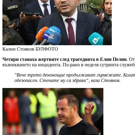
Калин Стоянов
БУЛФОТО
Четири станаха жертвите след трагедията в Елин Пелин
. От
възникването на инцидента. По-рано в неделя сутринта служе
"Вече трето денонощие продължават гърмежите. Когато в
обезопасен. Стените му са здрави“, каза Стоянов.