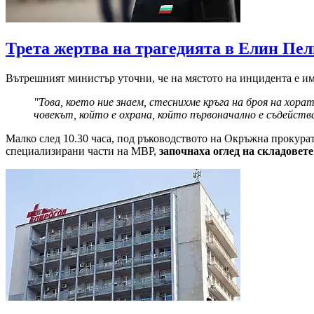
Трета жертва на трагедията в Елин Пел
Вътрешният министър уточни, че на мястото на инцидента е и
"Това, което ние знаем, стеснихме кръга на броя на хора
човекът, който е охрана, който първоначално е съдейств
Малко след 10.30 часа, под ръководството на Окръжна прокура
специализирани части на МВР,
започнаха оглед на складовете