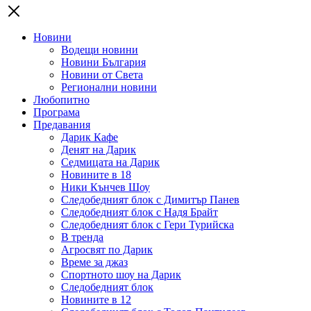
Новини
Водещи новини
Новини България
Новини от Света
Регионални новини
Любопитно
Програма
Предавания
Дарик Кафе
Денят на Дарик
Седмицата на Дарик
Новините в 18
Ники Кънчев Шоу
Следобедният блок с Димитър Панев
Следобедният блок с Надя Брайт
Следобедният блок с Гери Турийска
В тренда
Агросвят по Дарик
Време за джаз
Спортното шоу на Дарик
Следобедният блок
Новините в 12