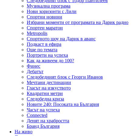
Следобедният блок с Тодор Пантилеев
Музикална програма
Нови хоризонти с Лили
Спортни новини
Избрани моменти от програмата на Дарик радио
Спортен маратон
Metropolis
Спортното шоу на Дарик в аванс
Подкаст в ефира
Още по темата
Портрети на успеха
Как да живеем до 100?
Финес
Дебатът
Следобедният блок с Георги Иванов
Мечтани дестинации
Гласът на изкуството
Квадратни метри
Следобедна криза
Новите 240: Посоката на България
Часът на успеха
Connected
Денят на храбростта
Бранд България
На живо