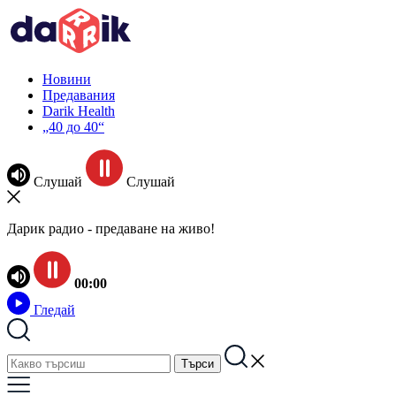
Новини
Предавания
Darik Health
„40 до 40“
Слушай
Слушай
Дарик радио - предаване на живо!
00:00
Гледай