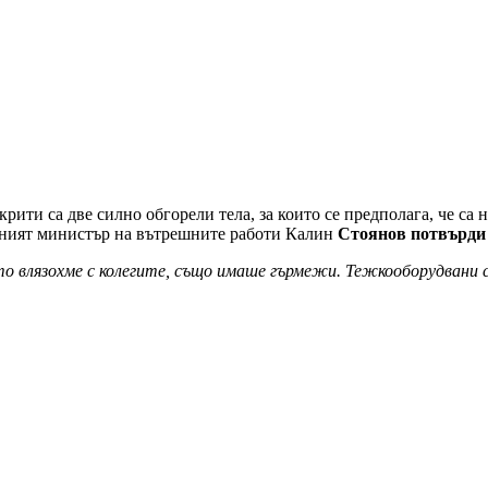
крити са две силно обгорели тела, за които се предполага, че са 
бният министър на вътрешните работи Калин
Стоянов потвърди з
лязохме с колегите, също имаше гърмежи. Тежкооборудвани слу