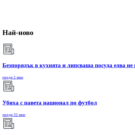
Най-ново
Безпорядък в кухнята и липсваща посуда едва не
преди 2 мин
Убиха с павета национал по футбол
преди 32 мин