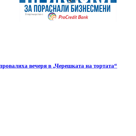
 провалиха вечеря в „Черешката на тортата“