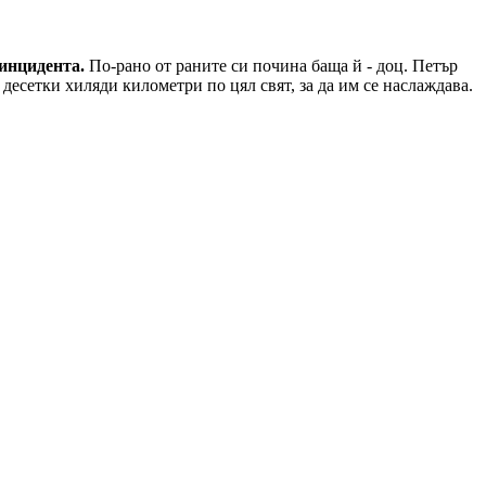
 инцидента.
По-рано от раните си почина баща й - доц. Петър
есетки хиляди километри по цял свят, за да им се наслаждава.