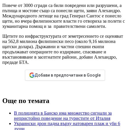
Повече от 3000 сгради са били повредени или разрушени, а
пътища и мостове също са понесли щети, заяви Алехандро.
Международното летище на град Генерал Сантос е понесло
щети, но вчера филипинските власти го отвориха за полети с
хуманитарна помощ и за правителствени самолети.
Щетите по инфраструктурата от земетресението се оценяват
на 562,8 милиона филипински песо (около 9,16 милиона
щатски долара). Държавни и частни спешни екипи
продължават операциите по издирване, спасяване и
възстановяване в засегнатите райони, добави Алехандро,
предаде БТА.
Добави в предпочитани в Google
Още по темата
В полицията в Банско има множество сигнали за
непристойно поведение на туристите от Италия
Украински дрон падна върху натоварен плаж и уби 6
души