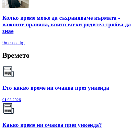
Колко време може да съхраняваме кърмата -
важните правила, които всеки родител трябва да
знае
9meseca.bg
Времето
Ето какво време ни очаква през уикенда
01.08.2026
Какво време ни очаква през уикенда?