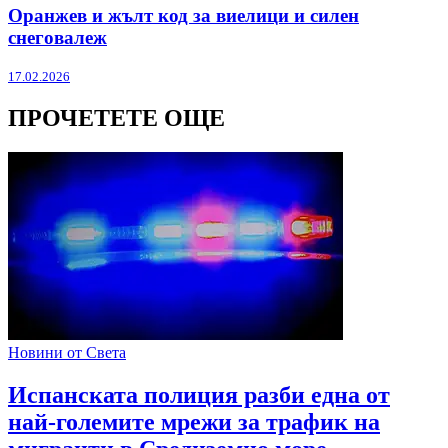
Оранжев и жълт код за виелици и силен
снеговалеж
17.02.2026
ПРОЧЕТЕТЕ ОЩЕ
Новини от Света
Испанската полиция разби една от
най-големите мрежи за трафик на