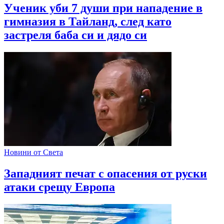
Ученик уби 7 души при нападение в
гимназия в Тайланд, след като
застреля баба си и дядо си
Новини от Света
Западният печат с опасения от руски
атаки срещу Европа