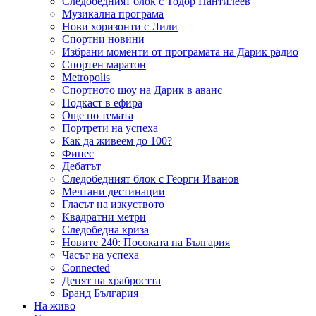
Следобедният блок с Тодор Пантилеев
Музикална програма
Нови хоризонти с Лили
Спортни новини
Избрани моменти от програмата на Дарик радио
Спортен маратон
Metropolis
Спортното шоу на Дарик в аванс
Подкаст в ефира
Още по темата
Портрети на успеха
Как да живеем до 100?
Финес
Дебатът
Следобедният блок с Георги Иванов
Мечтани дестинации
Гласът на изкуството
Квадратни метри
Следобедна криза
Новите 240: Посоката на България
Часът на успеха
Connected
Денят на храбростта
Бранд България
На живо