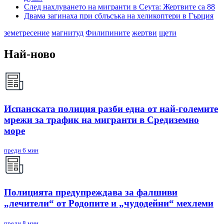
След нахлуването на мигранти в Сеута: Жертвите са 88
Двама загинаха при сблъсъка на хеликоптери в Гърция
земетресение
магнитуд
Филипините
жертви
щети
Най-ново
Испанската полиция разби една от най-големите
мрежи за трафик на мигранти в Средиземно
море
преди 6 мин
Полицията предупреждава за фалшиви
„лечители“ от Родопите и „чудодейни“ мехлеми
преди 8 мин