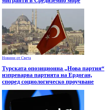
мигранти в Средиземно море
Новини от Света
Турската опозиционна „Нова партия“
изпреварва партията на Ердоган,
според социологическо проучване