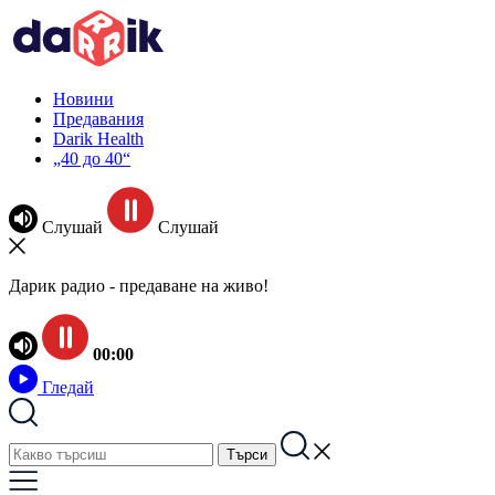
Новини
Предавания
Darik Health
„40 до 40“
Слушай
Слушай
Дарик радио - предаване на живо!
00:00
Гледай