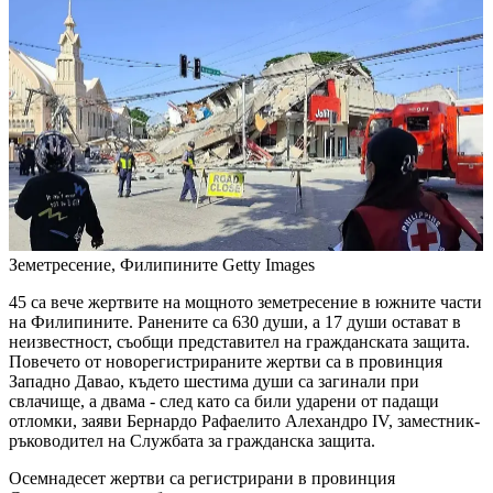
Земетресение, Филипините
Getty Images
45 са вече жертвите на мощното земетресение в южните части
на Филипините. Ранените са 630 души, а 17 души остават в
неизвестност, съобщи представител на гражданската защита.
Повечето от новорегистрираните жертви са в провинция
Западно Давао, където шестима души са загинали при
свлачище, а двама - след като са били ударени от падащи
отломки, заяви Бернардо Рафаелито Алехандро IV, заместник-
ръководител на Службата за гражданска защита.
Осемнадесет жертви са регистрирани в провинция