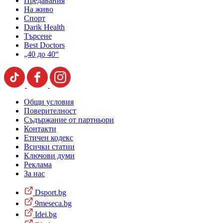
Предавания
На живо
Спорт
Darik Health
Търсене
Best Doctors
„40 до 40“
Общи условия
Поверителност
Съдържание от партньори
Контакти
Етичен кодекс
Всички статии
Ключови думи
Реклама
За нас
Dsport.bg
9meseca.bg
Idei.bg