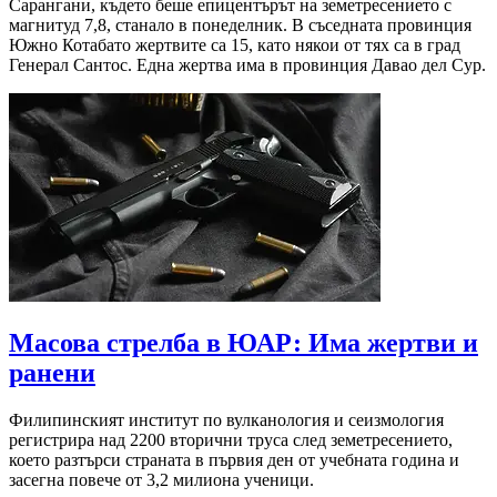
Сарангани, където беше епицентърът на земетресението с
магнитуд 7,8, станало в понеделник. В съседната провинция
Южно Котабато жертвите са 15, като някои от тях са в град
Генерал Сантос. Една жертва има в провинция Давао дел Сур.
Масова стрелба в ЮАР: Има жертви и
ранени
Филипинският институт по вулканология и сеизмология
регистрира над 2200 вторични труса след земетресението,
което разтърси страната в първия ден от учебната година и
засегна повече от 3,2 милиона ученици.