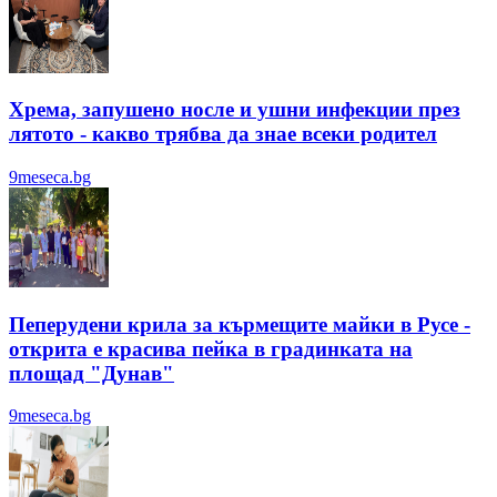
Хрема, запушено носле и ушни инфекции през
лятотo - какво трябва да знае всеки родител
9meseca.bg
Пеперудени крила за кърмещите майки в Русе -
открита е красива пейка в градинката на
площад "Дунав"
9meseca.bg