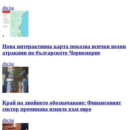
dbr.bg
Нова интерактивна карта показва всички водни
атракции по българското Черноморие
dbr.bg
Край на двойното обозначаване: Финансовият
сектор преминава изцяло към евро
dbr.bg