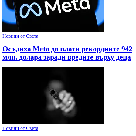
Новини от Света
Осъдиха Meta да плати рекордните 942
млн. долара заради вредите върху деца
Новини от Света