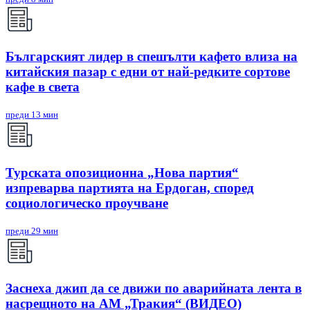
Българският лидер в спешълти кафето влиза на
китайския пазар с едни от най-редките сортове
кафе в света
преди 13 мин
Турската опозиционна „Нова партия“
изпреварва партията на Ердоган, според
социологическо проучване
преди 29 мин
Заснеха джип да се движи по аварийната лента в
насрещното на АМ „Тракия“ (ВИДЕО)