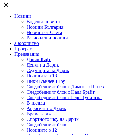
Новини
Водещи новини
Новини България
Новини от Света
Регионални новини
Любопитно
Програма
Предавания
Дарик Кафе
Денят на Дарик
Седмицата на Дарик
Новините в 18
Ники Кънчев Шоу
Следобедният блок с Димитър Панев
Следобедният блок с Надя Брайт
Следобедният блок с Гери Турийска
В тренда
Агросвят по Дарик
Време за джаз
Спортното шоу на Дарик
Следобедният блок
Новините в 12