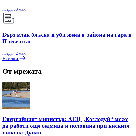
преди 33 мин
Бърз влак блъсна и уби жена в района на гара в
Плевенско
преди 42 мин
Всички
От мрежата
Енергийният министър: АЕЦ „Козлодуй“ може
да работи още седмица и половина при ниските
нива на Дунав