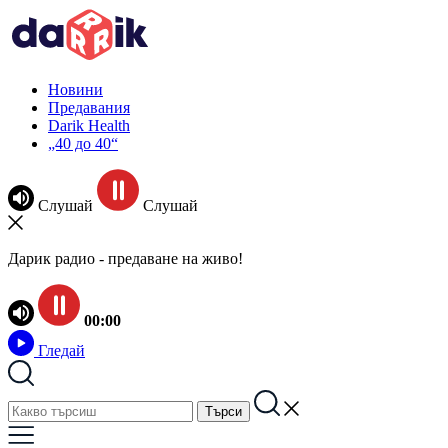
Новини
Предавания
Darik Health
„40 до 40“
Слушай
Слушай
Дарик радио - предаване на живо!
00:00
Гледай