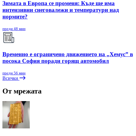
Зимата в Европа се променя: Къде ще има
интензивни снеговалежи и температури над
нормите?
преди 48 мин
Временно е ограничено движението на „Хемус” в
посока София поради горящ автомобил
преди 56 мин
Всички
От мрежата