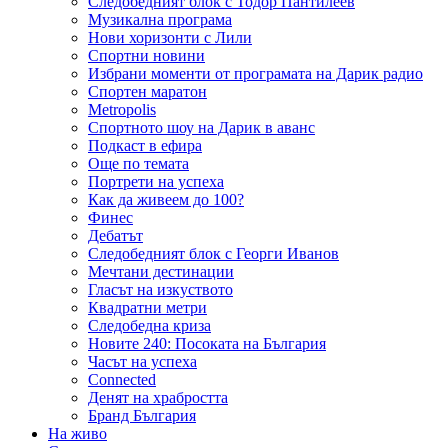
Следобедният блок с Тодор Пантилеев
Музикална програма
Нови хоризонти с Лили
Спортни новини
Избрани моменти от програмата на Дарик радио
Спортен маратон
Metropolis
Спортното шоу на Дарик в аванс
Подкаст в ефира
Още по темата
Портрети на успеха
Как да живеем до 100?
Финес
Дебатът
Следобедният блок с Георги Иванов
Мечтани дестинации
Гласът на изкуството
Квадратни метри
Следобедна криза
Новите 240: Посоката на България
Часът на успеха
Connected
Денят на храбростта
Бранд България
На живо