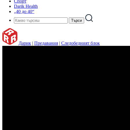
Спорт
Darik Health
„40 до 40“
Дарик
|
Предавания
|
Следобедният блок