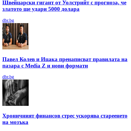
Швейцарски гигант от Уолстрийт с прогноза, че
златото ще удари 5000 долара
dbr.bg
Павел Колев и Ицака пренаписват правилата на
пазара с Media Z и нови формати
dbr.bg
Хроничният финансов стрес ускорява стареенето
на мозъка