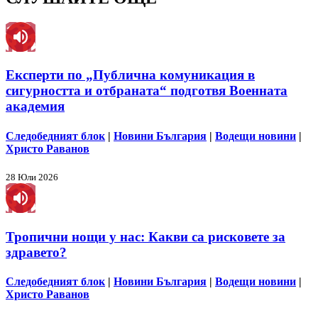
Експерти по „Публична комуникация в
сигурността и отбраната“ подготвя Военната
академия
Следобедният блок
|
Новини България
|
Водещи новини
|
Христо Раванов
28 Юли 2026
Тропични нощи у нас: Какви са рисковете за
здравето?
Следобедният блок
|
Новини България
|
Водещи новини
|
Христо Раванов