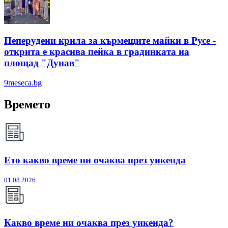
Пеперудени крила за кърмещите майки в Русе -
открита е красива пейка в градинката на
площад "Дунав"
9meseca.bg
Времето
Ето какво време ни очаква през уикенда
01.08.2026
Какво време ни очаква през уикенда?