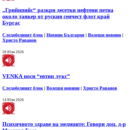
„Грийнпийс“ разкри десетки нефтени петна
около танкер от руския сенчест флот край
Бургас
Следобедният блок
|
Новини България
|
Водещи новини
|
Христо Раванов
28 Юли 2026
VENKA носи “евтин лукс”
Следобедният блок
|
Водещи новини
|
Христо Раванов
14 Юли 2026
Психичното здраве на медиците: Говори доц. д-р