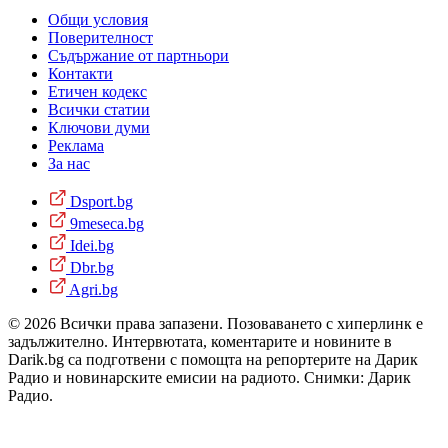
Общи условия
Поверителност
Съдържание от партньори
Контакти
Етичен кодекс
Всички статии
Ключови думи
Реклама
За нас
Dsport.bg
9meseca.bg
Idei.bg
Dbr.bg
Agri.bg
© 2026 Всички права запазени. Позоваването с хиперлинк е
задължително. Интервютата, коментарите и новините в
Darik.bg са подготвени с помощта на репортерите на Дарик
Радио и новинарските емисии на радиото. Снимки: Дарик
Радио.