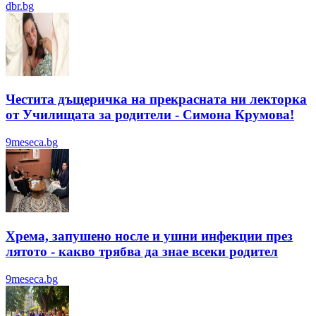
dbr.bg
Честита дъщеричка на прекрасната ни лекторка
от Училищата за родители - Симона Крумова!
9meseca.bg
Хрема, запушено носле и ушни инфекции през
лятотo - какво трябва да знае всеки родител
9meseca.bg