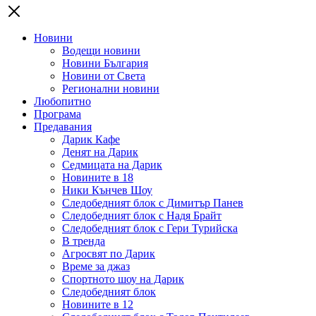
Новини
Водещи новини
Новини България
Новини от Света
Регионални новини
Любопитно
Програма
Предавания
Дарик Кафе
Денят на Дарик
Седмицата на Дарик
Новините в 18
Ники Кънчев Шоу
Следобедният блок с Димитър Панев
Следобедният блок с Надя Брайт
Следобедният блок с Гери Турийска
В тренда
Агросвят по Дарик
Време за джаз
Спортното шоу на Дарик
Следобедният блок
Новините в 12