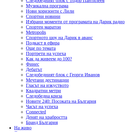
Следобедният блок с Тодор Пантилеев
Музикална програма
Нови хоризонти с Лили
Спортни новини
Избрани моменти от програмата на Дарик радио
Спортен маратон
Metropolis
Спортното шоу на Дарик в аванс
Подкаст в ефира
Още по темата
Портрети на успеха
Как да живеем до 100?
Финес
Дебатът
Следобедният блок с Георги Иванов
Мечтани дестинации
Гласът на изкуството
Квадратни метри
Следобедна криза
Новите 240: Посоката на България
Часът на успеха
Connected
Денят на храбростта
Бранд България
На живо