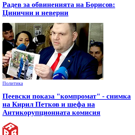
Радев за обвиненията на Борисов:
Цинични и неверни
Политика
Пеевски показа "компромат" - снимка
на Кирил Петков и шефа на
Антикорупционната комисия