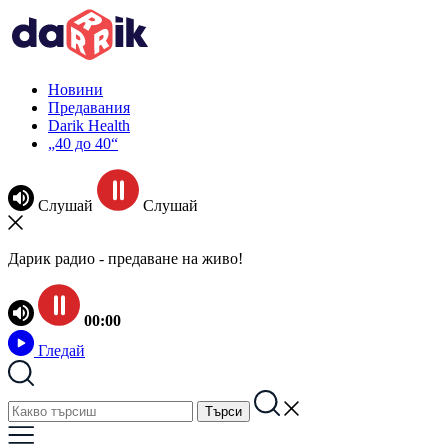
Новини
Предавания
Darik Health
„40 до 40“
Слушай
Слушай
Дарик радио - предаване на живо!
00:00
Гледай