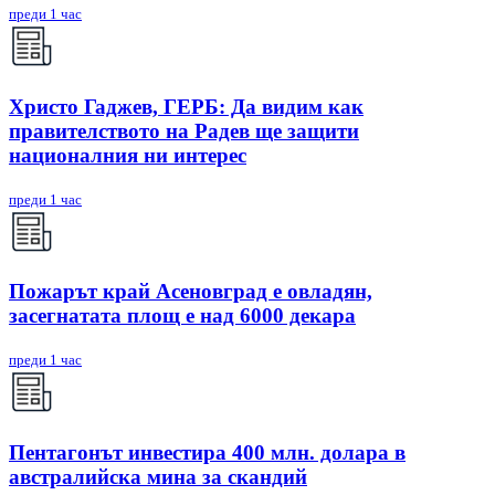
преди 1 час
Христо Гаджев, ГЕРБ: Да видим как
правителството на Радев ще защити
националния ни интерес
преди 1 час
Пожарът край Асеновград е овладян,
засегнатата площ е над 6000 декара
преди 1 час
Пентагонът инвестира 400 млн. долара в
австралийска мина за скандий