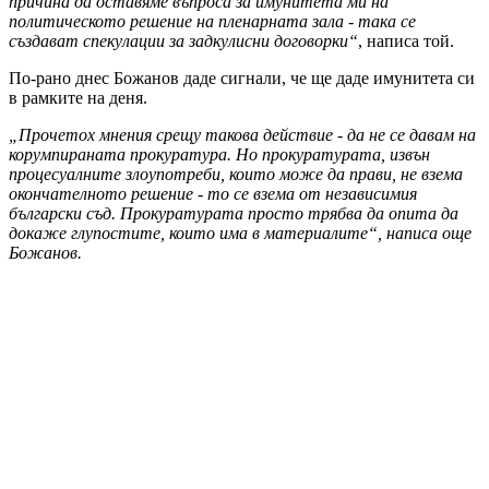
причина да оставяме въпроса за имунитета ми на
политическото решение на пленарната зала - така се
създават спекулации за задкулисни договорки“
, написа той.
По-рано днес Божанов даде сигнали, че ще даде имунитета си
в рамките на деня.
„Прочетох мнения срещу такова действие - да не се давам на
корумпираната прокуратура. Но прокуратурата, извън
процесуалните злоупотреби, които може да прави, не взема
окончателното решение - то се взема от независимия
български съд. Прокуратурата просто трябва да опита да
докаже глупостите, които има в материалите“, написа още
Божанов.