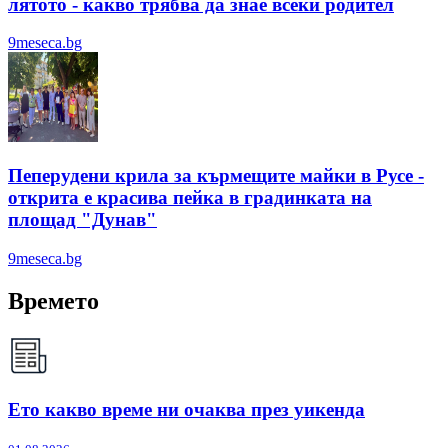
лятотo - какво трябва да знае всеки родител
9meseca.bg
Пеперудени крила за кърмещите майки в Русе -
открита е красива пейка в градинката на
площад "Дунав"
9meseca.bg
Времето
Ето какво време ни очаква през уикенда