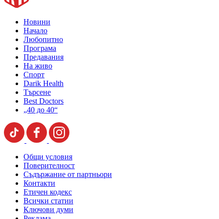
Новини
Начало
Любопитно
Програма
Предавания
На живо
Спорт
Darik Health
Търсене
Best Doctors
„40 до 40“
Общи условия
Поверителност
Съдържание от партньори
Контакти
Етичен кодекс
Всички статии
Ключови думи
Реклама