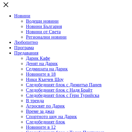
Новини
Водещи новини
Новини България
Новини от Света
Регионални новини
Любопитно
Програма
Предавания
Дарик Кафе
Денят на Дарик
Седмицата на Дарик
Новините в 18
Ники Кънчев Шоу
Следобедният блок с Димитър Панев
Следобедният блок с Надя Брайт
Следобедният блок с Гери Турийска
В тренда
Агросвят по Дарик
Време за джаз
Спортното шоу на Дарик
Следобедният блок
Новините в 12