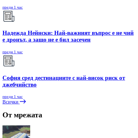
преди 1 час
Надежда Нейнски: Най-важният въпрос е не чий
е дронът, а защо не е бил засечен
преди 1 час
София сред дестинациите с най-висок риск от
джебчийство
преди 1 час
Всички
От мрежата