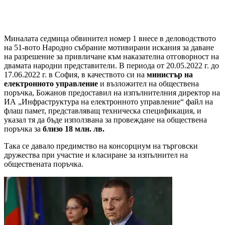
Миналата седмица обвинител номер 1 внесе в деловодството
на 51-вото Народно събрание мотивирани искания за даване
на разрешение за привличане към наказателна отговорност на
двамата народни представители. В периода от 20.05.2022 г. до
17.06.2022 г. в София, в качеството си на
министър на
електронното управление
и възложител на обществена
поръчка, Божанов предоставил на изпълнителния директор на
ИА „Инфраструктура на електронното управление“ файл на
флаш памет, представляващ техническа спецификация, и
указал тя да бъде използвана за провеждане на обществена
поръчка за
близо 18 млн. лв.
Така се давало предимство на консорциум на търговски
дружества при участие и класиране за изпълнител на
обществената поръчка.