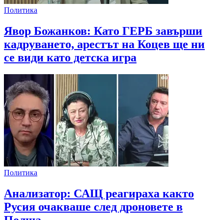
Политика
Явор Божанков: Като ГЕРБ завърши
кадруването, арестът на Коцев ще ни
се види като детска игра
Политика
Анализатор: САЩ реагираха както
Русия очакваше след дроновете в
Полша