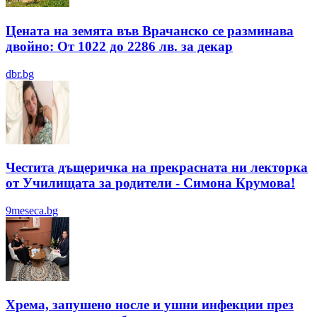
Цената на земята във Врачанско се разминава
двойно: От 1022 до 2286 лв. за декар
dbr.bg
Честита дъщеричка на прекрасната ни лекторка
от Училищата за родители - Симона Крумова!
9meseca.bg
Хрема, запушено носле и ушни инфекции през