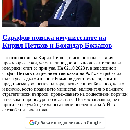
Сарафов поиска имунитетите на
Кирил Петков и Божидар Божанов
По отношение на Кирил Петков, в искането на главния
прокурор се сочи, че са налице достатъчно доказателства за
извършен опит за принуда. На 02.10.2023 г. в заведение в
София
Петков с агресивен тон казал на А.Й.
, че трябва да
съгласува задължително с Божанов действията си, когато
предприема уволнения на хора, назначени от Божанов, както
и всичко, което прави като министър, включително важните
стратегически въпроси, провеждането на обществени поръчки
и всякакви процедури по възлагане. Петков заплашил, че в
противен случай ще има негативни последици за А.Й. в
служебен и личен план.
Добави в предпочитани в Google