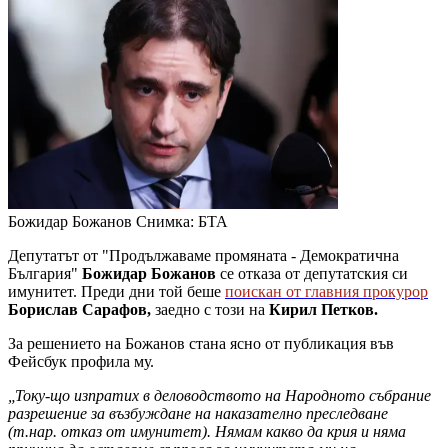
Божидар Божанов
Снимка: БТА
Депутатът от "Продължаваме промяната - Демократична
България"
Божидар Божанов
се отказа от депутатския си
имунитет. Преди дни той беше
поискан от главния прокурор
Борислав Сарафов,
заедно с този на
Кирил Петков.
За решението на Божанов стана ясно от публикация във
Фейсбук профила му.
„Току-що изпратих в деловодството на Народното събрание
разрешение за възбуждане на наказателно преследване
(т.нар. отказ от имунитет). Нямам какво да крия и няма