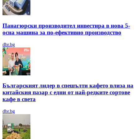
Панагюрски производител инвестира в нова 5-
осна машина за по-ефективно производство
dbr.bg
Българският лидер в спешълти кафето влиза на
китайския пазар с едни от най-редките сортове
кафе в света
dbr.bg