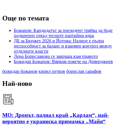
Още по темата
Божанов: Кандидатът за президент трябва да бъде
подкрепен отвъд тесните партийни ядра
ДБ за Бюджет 2026 и Йотова: Налице е пълна
неспособност за баланс и взаимен контрол между
отделните власти
Лена Бориславова се завръща към правото
Божидар Божанов: Вярвам повече на Демерджиев
божидар божанов
кирил петков
борислав сарафов
Най-ново
МО: Дронът, паднал край „Кардам“, най-
вероятно е украинска примамка „Майя“