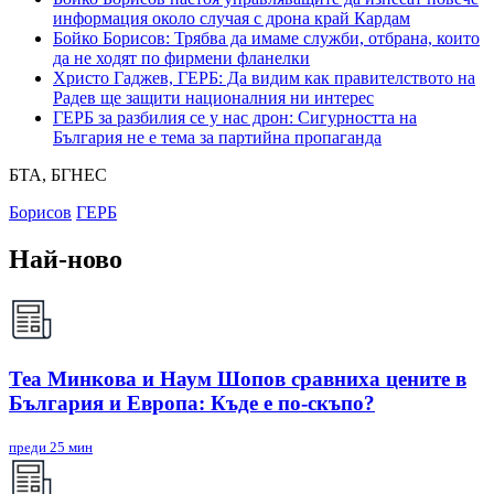
информация около случая с дрона край Кардам
Бойко Борисов: Трябва да имаме служби, отбрана, които
да не ходят по фирмени фланелки
Христо Гаджев, ГЕРБ: Да видим как правителството на
Радев ще защити националния ни интерес
ГЕРБ за разбилия се у нас дрон: Сигурността на
България не е тема за партийна пропаганда
БТА, БГНЕС
Борисов
ГЕРБ
Най-ново
Теа Минкова и Наум Шопов сравниха цените в
България и Европа: Къде е по-скъпо?
преди 25 мин