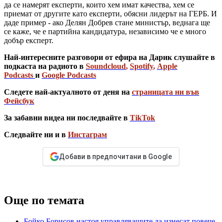
да се намерят експерти, които хем имат качества, хем се
приемат от другите като експерти, обясни лидерът на ГЕРБ. И
даде пример - ако Делян Добрев стане министър, веднага ще
се каже, че е партийна кандидатура, независимо че е много
добър експерт.
Най-интересните разговори от ефира на Дарик слушайте в
подкаста на радиото в
Soundcloud
,
Spotify
,
Apple
Podcasts
и
Google Podcasts
Следете най-актуалното от деня на
страницата ни във
Фейсбук
За забавни видеа ни последвайте в
TikTok
Следвайте ни и в
Инстаграм
Добави в предпочитани в Google
Още по темата
Бойко Борисов настоя управляващите да изнесат повече