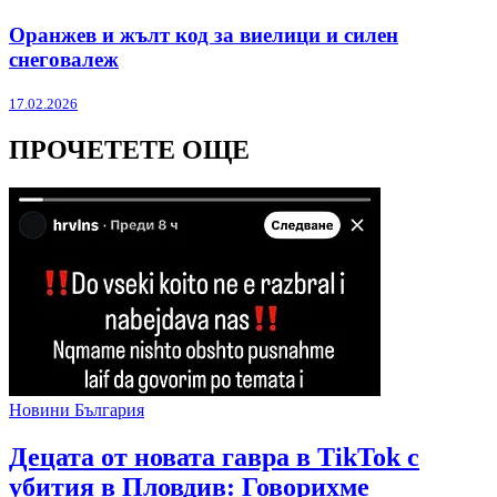
Оранжев и жълт код за виелици и силен
снеговалеж
17.02.2026
ПРОЧЕТЕТЕ ОЩЕ
Новини България
Децата от новата гавра в TikTok с
убития в Пловдив: Говорихме