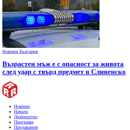
Новини България
Възрастен мъж е с опасност за живота
след удар с твърд предмет в Сливенско
Новини
Начало
Любопитно
Програма
Предавания