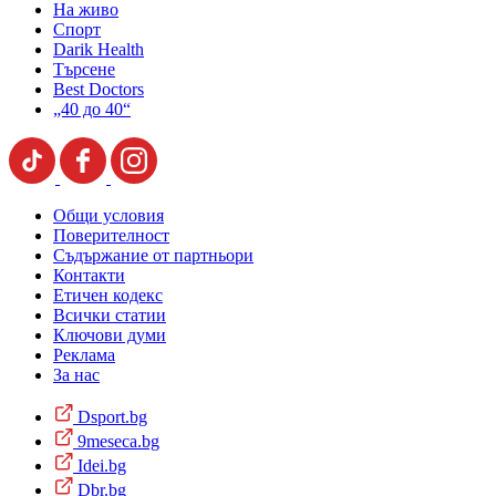
На живо
Спорт
Darik Health
Търсене
Best Doctors
„40 до 40“
Общи условия
Поверителност
Съдържание от партньори
Контакти
Етичен кодекс
Всички статии
Ключови думи
Реклама
За нас
Dsport.bg
9meseca.bg
Idei.bg
Dbr.bg