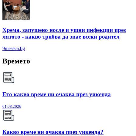
Хрема, запушено носле и ушни инфекции през
лятотo - какво трябва да знае всеки родител
9meseca.bg
Времето
Ето какво време ни очаква през уикенда
01.08.2026
Какво време ни очаква през уикенда?