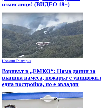
измислици! (ВИДЕО 18+)
Новини България
Взривът в „ЕМКО“: Няма данни за
външна намеса, пожарът е унищожил
една постройка, но е овладян