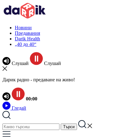
Новини
Предавания
Darik Health
„40 до 40“
Слушай
Слушай
Дарик радио - предаване на живо!
00:00
Гледай