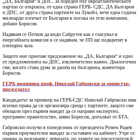
„ДА, България“ и ДПС. За пореден път евроатлантическите
партии се откроиха, от една страна ГЕРБ- СДС, ДА България
и ДПС, от друга страна партиите на Лукойл, вече една година
милиарди изтичат от България в посока на тези компании,
добави Борисов.
Надявам се Петков да види Сабрутев как е гласувал в
енергийната комисия и се надявам, че ПП ще подкрепят в
пленарна зала.
Защото ние приехме предложение на „ДА, България“ и едно
от предложенията на ДПС, изключително важно. Диалогични
сме, когато става дума за джоба на българина, коментира
Борисов.
ГЕРБ номинира проф. Николай Габровски за министър-
председател
Кандидатът за премиер на ГЕРБ-СДС Николай Габровски има
всички права да си организира среща с партиите, защото сме
обещали през първия мандат да се направи експертно,
програмно правителство, заяви Борисов, допълват от БТА.
Габровски получи в понеделник от президента Румен Радев
първия проучвателен мандат за съставяне на кабинет. Утре се
очаква да разговаря с левицата, по думите на председателя й