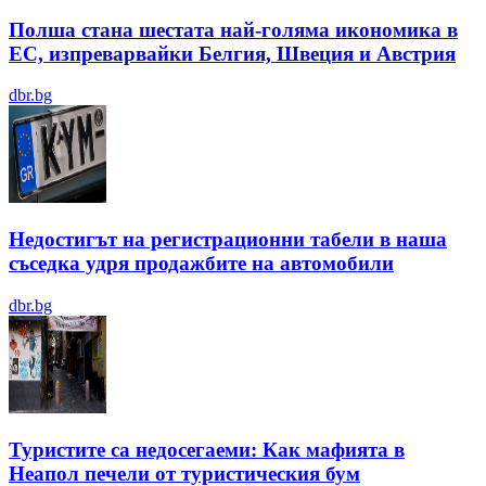
Полша стана шестата най-голяма икономика в
ЕС, изпреварвайки Белгия, Швеция и Австрия
dbr.bg
Недостигът на регистрационни табели в наша
съседка удря продажбите на автомобили
dbr.bg
Туристите са недосегаеми: Как мафията в
Неапол печели от туристическия бум