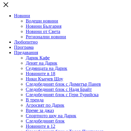
Новини
Водещи новини
Новини България
Новини от Света
Регионални новини
Любопитно
Програма
Предавания
Дарик Кафе
Денят на Дарик
Седмицата на Дарик
Новините в 18
Ники Кънчев Шоу
Следобедният блок с Димитър Панев
Следобедният блок с Надя Брайт
Следобедният блок с Гери Турийска
В тренда
Агросвят по Дарик
Време за джаз
Спортното шоу на Дарик
Следобедният блок
Новините в 12