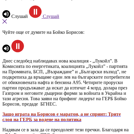
Слушай
Слушай
Чуйте още от думите на Бойко Борисов:
Днес следобед наблюдавах нова коалиция - „Лукойл”. В
Комисията по енергетиката, коалицията „Лукойл” - партията
на Промяната, БСП, „Възраждане” и „Български възход”, не
подкрепиха да връщаме един лев на българските потребители
от обикновената нафта и бензина A95. Четирите проруски
партии продължават да искат да изтичат 4 млрд. долара през
Газпром и неговите дъщерни фирми за войната в Украйна и
тази агресия. Това заяви на брифинг лидерът на ГЕРБ Бойко
Борисов, предаде БГНЕС.
Защо играта на Борисов е маратон, а не спринт: Трите
слоя на ГЕРБ за водене на политика
Надявам се в зала да се преодолеят тези пречки. Благодаря на