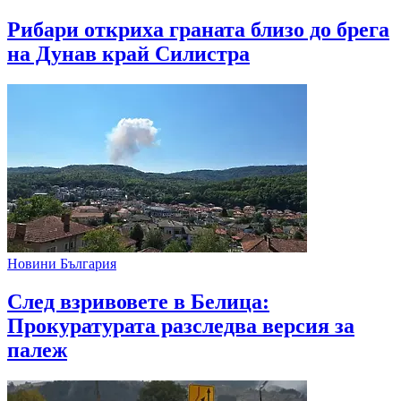
Рибари откриха граната близо до брега
на Дунав край Силистра
Новини България
След взривовете в Белица:
Прокуратурата разследва версия за
палеж