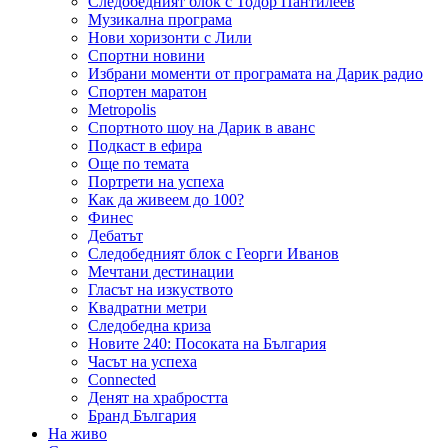
Следобедният блок с Тодор Пантилеев
Музикална програма
Нови хоризонти с Лили
Спортни новини
Избрани моменти от програмата на Дарик радио
Спортен маратон
Metropolis
Спортното шоу на Дарик в аванс
Подкаст в ефира
Още по темата
Портрети на успеха
Как да живеем до 100?
Финес
Дебатът
Следобедният блок с Георги Иванов
Мечтани дестинации
Гласът на изкуството
Квадратни метри
Следобедна криза
Новите 240: Посоката на България
Часът на успеха
Connected
Денят на храбростта
Бранд България
На живо