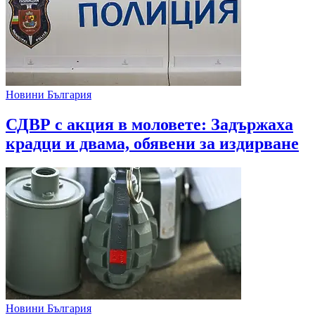
Новини България
СДВР с акция в моловете: Задържаха
крадци и двама, обявени за издирване
Новини България