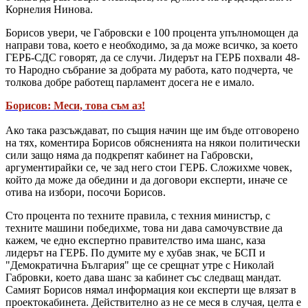
Корнелия Нинова.
Борисов увери, че Габровски е 100 процента упълномощен да
направи това, което е необходимо, за да може всичко, за което
ГЕРБ-СДС говорят, да се случи. Лидерът на ГЕРБ похвали 48-
то Народно събрание за добрата му работа, като подчерта, че
толкова добре работещ парламент досега не е имало.
Борисов: Меси, това съм аз!
Ако така разсъждават, по същия начин ще им бъде отговорено
на тях, коментира Борисов обясненията на някои политически
сили защо няма да подкрепят кабинет на Габровски,
аргументирайки се, че зад него стои ГЕРБ. Сложихме човек,
който да може да обедини и да договори експерти, иначе се
отива на избори, посочи Борисов.
Сто процента по техните правила, с техния министър, с
техните машини победихме, това ни дава самочувствие да
кажем, че едно експертно правителство има шанс, каза
лидерът на ГЕРБ. По думите му е хубав знак, че БСП и
"Демократична България" ще се срещнат утре с Николай
Габровки, което дава шанс за кабинет със следващ мандат.
Самият Борисов нямал информация кои експерти ще влязат в
проектокабинета. Действително аз не се меся в случая, целта е