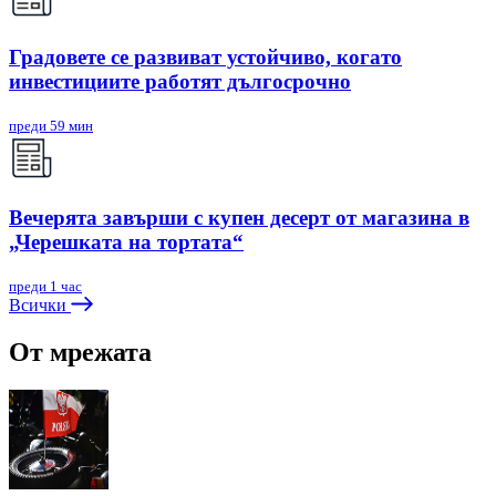
Градовете се развиват устойчиво, когато
инвестициите работят дългосрочно
преди 59 мин
Вечерята завърши с купен десерт от магазина в
„Черешката на тортата“
преди 1 час
Всички
От мрежата