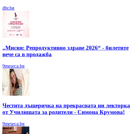
dbr.bg
„Мисия: Репродуктивно здраве 2026“ - билетите
вече са в продажба
9meseca.bg
Честита дъщеричка на прекрасната ни лекторка
от Училищата за родители - Симона Крумова!
9meseca.bg