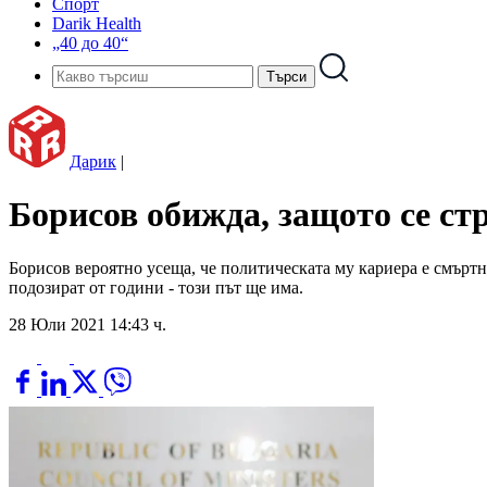
Спорт
Darik Health
„40 до 40“
Дарик
|
Борисов обижда, защото се ст
Борисов вероятно усеща, че политическата му кариера е смъртно
подозират от години - този път ще има.
28 Юли 2021 14:43 ч.