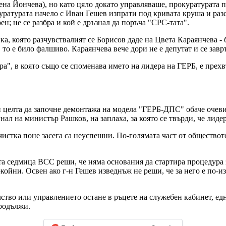
на Йончева), но като цяло докато управляваше, прокуратурата п
уратурата начело с Иван Гешев изпрати под кривата круша и разс
; не се разбра и кой е дръзнал да поръча "СРС-тата".
, която разчувствалият се Борисов даде на Цвета Караянчева - б
, то е било фалшиво. Караянчева вече дори не е депутат и се за
а", в която също се споменава името на лидера на ГЕРБ, е прехв
 и целта да започне демонтажа на модела "ГЕРБ-ДПС" обаче очев
нал на министър Рашков, на заплаха, за която се твърди, че лиде
чистка поне засега са неуспешни. По-голямата част от обществот
а седмица ВСС реши, че няма основания да стартира процедура з
койни. Освен ако г-н Гешев изведнъж не реши, че за него е по-и
тво или управлението остане в ръцете на служебен кабинет, едн
продължи.