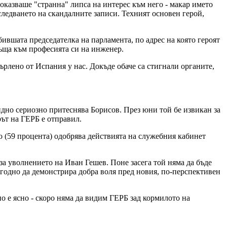
оказваше "странна" липса на интерес към него - макар името
ледването на скандалните записи. Техният основен герой,
ившата председателка на парламента, по адрес на която героят
връща към професията си на инженер.
ърлено от Испания у нас. Докъде обаче са стигнали органите,
идно сериозно притеснява Борисов. През юни той бе извикан за
рът на ГЕРБ е отправил.
о (59 процента) одобрява действията на служебния кабинет
а уволнението на Иван Гешев. Поне засега той няма да бъде
згодно да демонстрира добра воля пред новия, по-перспективен
о е ясно - скоро няма да видим ГЕРБ зад кормилото на