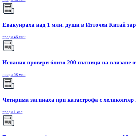
Евакуираха над 1 млн. души в Източен Китай за
преди 46 мин
Испания провери близо 200 пътници на влизане 
преди 58 мин
Четирима загинаха при катастрофа с хеликоптер
преди 1 час