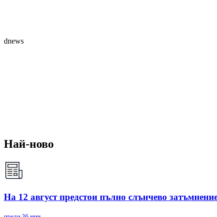
dnews
Най-ново
На 12 август предстои пълно слънчево затъмнени
преди 36 мин