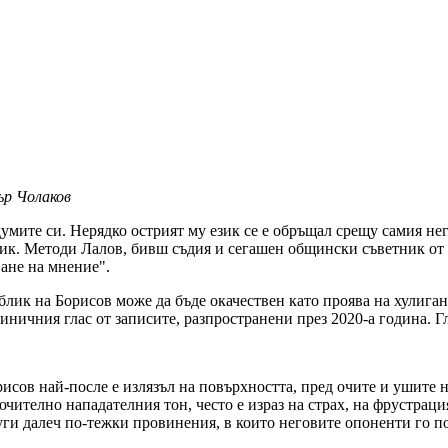
ър Чолаков
думите си. Нерядко острият му език се е обръщал срещу самия н
ик. Методи Лалов, бивш съдия и сегашен общински съветник от Д
ане на мнение".
лик на Борисов може да бъде окачествен като проява на хулиганс
циничния глас от записите, разпространени през 2020-а година. 
рисов най-после е излязъл на повърхността, пред очите и ушите
чително нападателния тон, често е израз на страх, на фрустраци
други далеч по-тежки провинения, в които неговите опоненти го п