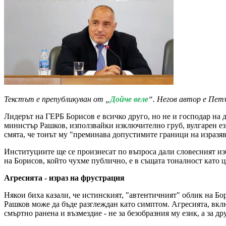
Текстът е препубликуван от „
Дойче веле
“. Негов автор е Пет
Лидерът на ГЕРБ Борисов е всичко друго, но не и господар на 
министър Рашков, използвайки изключително груб, вулгарен ез
смята, че тонът му "преминава допустимите граници на изразяв
Институциите ще се произнесат по въпроса дали словесният изб
на Борисов, който чухме публично, е в същата тоналност като 
Агресията - израз на фрустрация
Някои биха казали, че истинският, "автентичният" облик на Бо
Рашков може да бъде разглеждан като симптом. Агресията, вклю
смъртно ранена и възмездие - не за безобразния му език, а за 