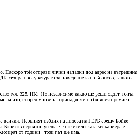
его. Наскоро той отправи лични нападки под адрес на вътрешния
Б, сезира прокуратурата за поведението на Борисов, защото
тво (чл. 325, НК). Но независимо какво ще реши съдът, тонът
Глас, който, според мнозина, принадлежи на бившия премиер.
 на всички. Нервният изблик на лидера на ГЕРБ срещу Бойко
я. Борисов вероятно усеща, че политическата му кариера е
одозират от години - този път ще има.