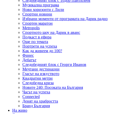
Следобедният блок с Тодор Пантилеев
Музикална програма
Нови хоризонти с Лили
Спортни новини
Избрани моменти от програмата на Дарик радио
Спортен маратон
Metropolis
Спортното шоу на Дарик в аванс
Подкаст в ефира
Още по темата
Портрети на успеха
Как да живеем до 100?
Финес
Дебатът
Следобедният блок с Георги Иванов
Мечтани дестинации
Гласът на изкуството
Квадратни метри
Следобедна криза
Новите 240: Посоката на България
Часът на успеха
Connected
Денят на храбростта
Бранд България
На живо