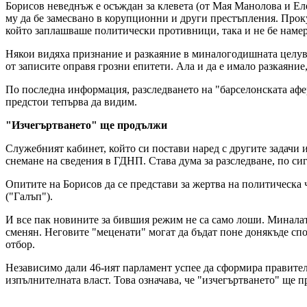
Борисов неведнъж е осъждан за клевета (от Мая Манолова и Еле
му да бе замесвано в корупционни и други престъпления. Прок
който заплашваше политически противници, така и не бе намерен
Някои видяха признание и разкаяние в миналогодишната целувка
от записите оправя грозни епитети. Ала и да е имало разкаяние
По последна информация, разследването на "барселонската афер
предстои тепърва да видим.
"Изчегъртването" ще продължи
Служебният кабинет, който си постави наред с другите задачи
снемане на сведения в ГДНП. Става дума за разследване, по сиг
Опитите на Борисов да се представи за жертва на политическа 
("Галъп").
И все пак новините за бившия режим не са само лоши. Миналат
сменян. Неговите "меценати" могат да бъдат поне донякъде спо
отбор.
Независимо дали 46-ият парламент успее да сформира правителс
изпълнителната власт. Това означава, че "изчегъртването" ще 