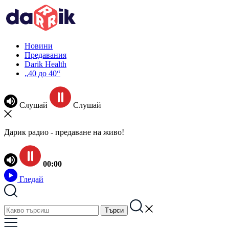
Новини
Предавания
Darik Health
„40 до 40“
Слушай
Слушай
Дарик радио - предаване на живо!
00:00
Гледай