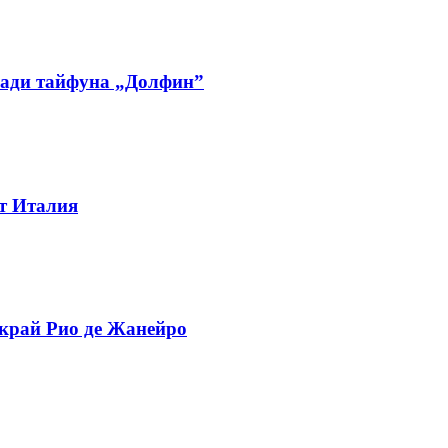
ради тайфуна „Долфин”
от Италия
 край Рио де Жанейро