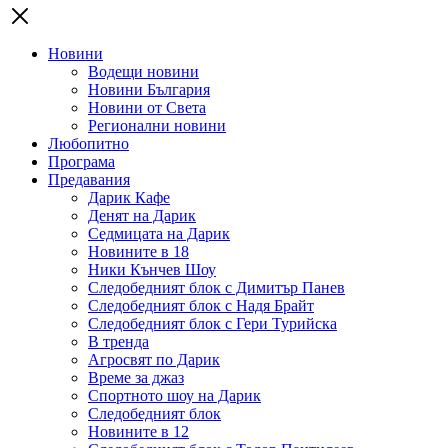
Новини
Водещи новини
Новини България
Новини от Света
Регионални новини
Любопитно
Програма
Предавания
Дарик Кафе
Денят на Дарик
Седмицата на Дарик
Новините в 18
Ники Кънчев Шоу
Следобедният блок с Димитър Панев
Следобедният блок с Надя Брайт
Следобедният блок с Гери Турийска
В тренда
Агросвят по Дарик
Време за джаз
Спортното шоу на Дарик
Следобедният блок
Новините в 12