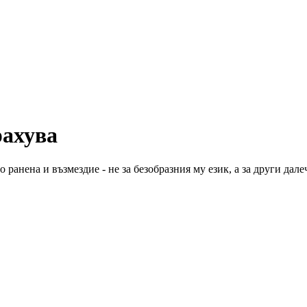
рахува
 ранена и възмездие - не за безобразния му език, а за други да