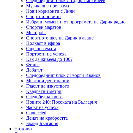
Следобедният блок с Тодор Пантилеев
Музикална програма
Нови хоризонти с Лили
Спортни новини
Избрани моменти от програмата на Дарик радио
Спортен маратон
Metropolis
Спортното шоу на Дарик в аванс
Подкаст в ефира
Още по темата
Портрети на успеха
Как да живеем до 100?
Финес
Дебатът
Следобедният блок с Георги Иванов
Мечтани дестинации
Гласът на изкуството
Квадратни метри
Следобедна криза
Новите 240: Посоката на България
Часът на успеха
Connected
Денят на храбростта
Бранд България
На живо