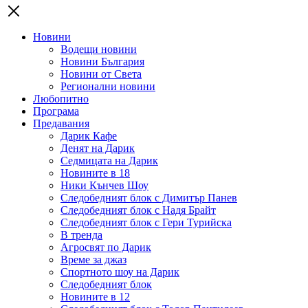
Новини
Водещи новини
Новини България
Новини от Света
Регионални новини
Любопитно
Програма
Предавания
Дарик Кафе
Денят на Дарик
Седмицата на Дарик
Новините в 18
Ники Кънчев Шоу
Следобедният блок с Димитър Панев
Следобедният блок с Надя Брайт
Следобедният блок с Гери Турийска
В тренда
Агросвят по Дарик
Време за джаз
Спортното шоу на Дарик
Следобедният блок
Новините в 12