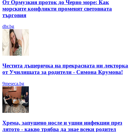
От Ормузкия проток до Черно море: Как
морските конфликти променят световната
търговия
dbr.bg
Честита дъщеричка на прекрасната ни лекторка
от Училищата за родители - Симона Крумова!
9meseca.bg
Хрема, запушено носле и ушни инфекции през
лятотo - какво трябва да знае всеки родител