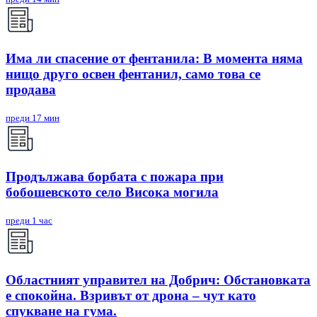
Има ли спасение от фентанила: В момента няма
нищо друго освен фентанил, само това се
продава
преди 17 мин
Продължава борбата с пожара при
бобошевското село Висока могила
преди 1 час
Областният управител на Добрич: Обстановката
е спокойна. Взривът от дрона – чут като
спукване на гума.