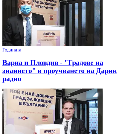
Годината
Варна и Пловдив - "Градове на
знанието" в проучването на Дарик
радио