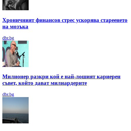
Хроничният финансов стрес ускорява стареенето
на мозъка
dbr.bg
Милионер разкри кой е най-лошият кариерен
съвет, който дават милиардерите
dbr.bg