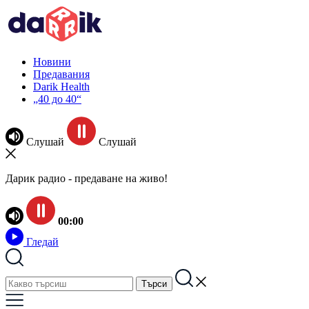
Новини
Предавания
Darik Health
„40 до 40“
Слушай
Слушай
Дарик радио - предаване на живо!
00:00
Гледай