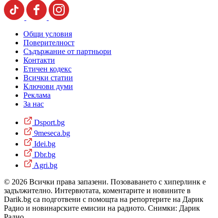
Общи условия
Поверителност
Съдържание от партньори
Контакти
Етичен кодекс
Всички статии
Ключови думи
Реклама
За нас
Dsport.bg
9meseca.bg
Idei.bg
Dbr.bg
Agri.bg
© 2026 Всички права запазени. Позоваването с хиперлинк е
задължително. Интервютата, коментарите и новините в
Darik.bg са подготвени с помощта на репортерите на Дарик
Радио и новинарските емисии на радиото. Снимки: Дарик
Радио.