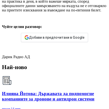
на практика в деня, в който важеше мярката, според
официалните данни замърсяването на въздуха не е отговаряло
на приетите изисквания за въвеждане на по-евтиния билет.
Чуйте целия разговор:
Добави в предпочитани в Google
Дарик Радио АД
Най-ново
Илияна Йотова: Държавата да подпомогне
компаниите за дронове и антидрон системи
преди 14 мин