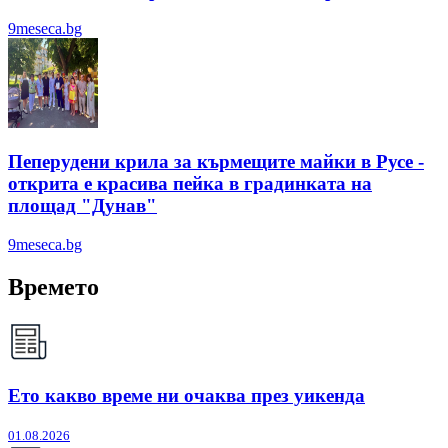
9meseca.bg
Пеперудени крила за кърмещите майки в Русе -
открита е красива пейка в градинката на
площад "Дунав"
9meseca.bg
Времето
Ето какво време ни очаква през уикенда
01.08.2026