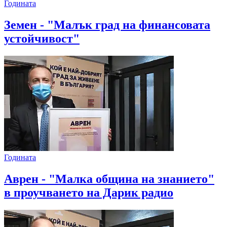
Годината
Земен - "Малък град на финансовата
устойчивост"
Годината
Аврен - "Малка община на знанието"
в проучването на Дарик радио