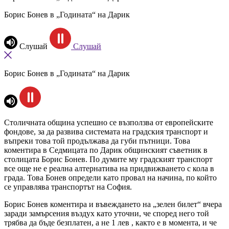
Борис Бонев в „Годината“ на Дарик
Слушай
Слушай
Борис Бонев в „Годината“ на Дарик
Столичната община успешно се възползва от европейските
фондове, за да развива системата на градския транспорт и
въпреки това той продължава да губи пътници. Това
коментира в Седмицата по Дарик общинският съветник в
столицата Борис Бонев. По думите му градският транспорт
все още не е реална алтернатива на придвижването с кола в
града. Това Бонев определи като провал на начина, по който
се управлява транспортът на София.
Борис Бонев коментира и въвеждането на „зелен билет“ вчера
заради замърсения въздух като уточни, че според него той
трябва да бъде безплатен, а не 1 лев , както е в момента, и че