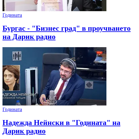
Годината
Бургас - "Бизнес град" в проучването
на Дарик радио
Годината
Надежда Нейнски в "Годината" на
Дарик радио