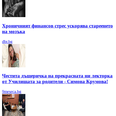
Хроничният финансов стрес ускорява стареенето
на мозъка
dbr.bg
Честита дъщеричка на прекрасната ни лекторка
от Училищата за родители - Симона Крумова!
9meseca.bg