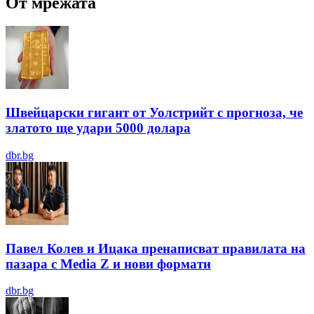
От мрежата
Швейцарски гигант от Уолстрийт с прогноза, че
златото ще удари 5000 долара
dbr.bg
Павел Колев и Ицака пренаписват правилата на
пазара с Media Z и нови формати
dbr.bg