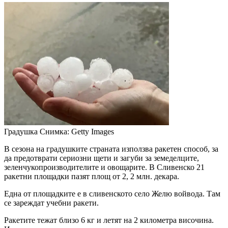
Градушка
Снимка: Getty Images
В сезона на градушките страната използва ракетен способ, за
да предотврати сериозни щети и загуби за земеделците,
зеленчукопроизводителите и овощарите. В Сливенско 21
ракетни площадки пазят площ от 2, 2 млн. декара.
Една от площадките е в сливенското село Желю войвода. Там
се зареждат учебни ракети.
Ракетите тежат близо 6 кг и летят на 2 километра височина.