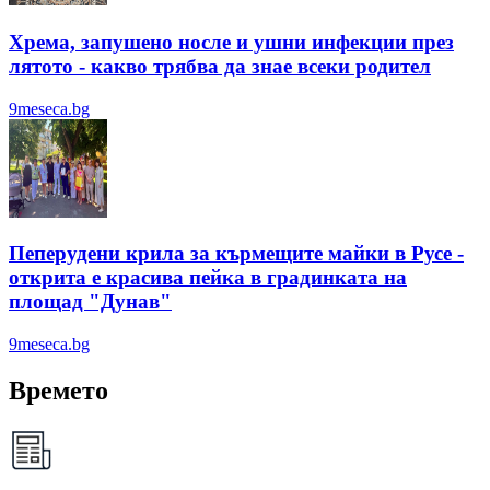
Хрема, запушено носле и ушни инфекции през
лятотo - какво трябва да знае всеки родител
9meseca.bg
Пеперудени крила за кърмещите майки в Русе -
открита е красива пейка в градинката на
площад "Дунав"
9meseca.bg
Времето