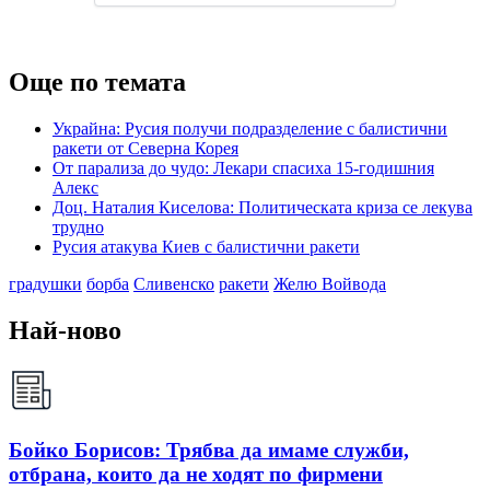
Още по темата
Украйна: Русия получи подразделение с балистични
ракети от Северна Корея
От парализа до чудо: Лекари спасиха 15-годишния
Алекс
Доц. Наталия Киселова: Политическата криза се лекува
трудно
Русия атакува Киев с балистични ракети
градушки
борба
Сливенско
ракети
Желю Войвода
Най-ново
Бойко Борисов: Трябва да имаме служби,
отбрана, които да не ходят по фирмени