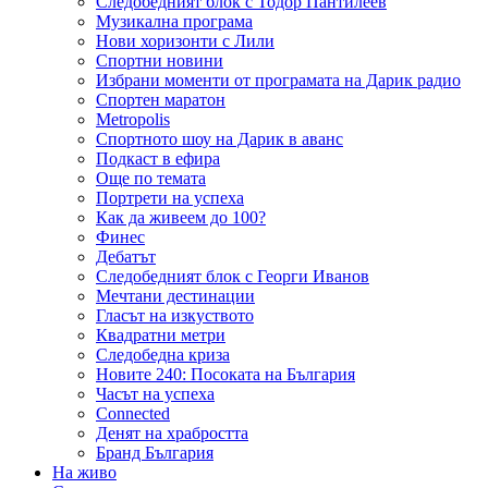
Следобедният блок с Тодор Пантилеев
Музикална програма
Нови хоризонти с Лили
Спортни новини
Избрани моменти от програмата на Дарик радио
Спортен маратон
Metropolis
Спортното шоу на Дарик в аванс
Подкаст в ефира
Още по темата
Портрети на успеха
Как да живеем до 100?
Финес
Дебатът
Следобедният блок с Георги Иванов
Мечтани дестинации
Гласът на изкуството
Квадратни метри
Следобедна криза
Новите 240: Посоката на България
Часът на успеха
Connected
Денят на храбростта
Бранд България
На живо