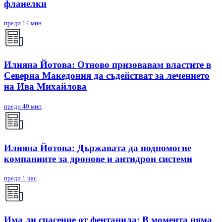
фланелки
преди 14 мин
Илияна Йотова: Отново призовавам властите в
Северна Македония да съдействат за лечението
на Ива Михайлова
преди 40 мин
Илияна Йотова: Държавата да подпомогне
компаниите за дронове и антидрон системи
преди 1 час
Има ли спасение от фентанила: В момента няма