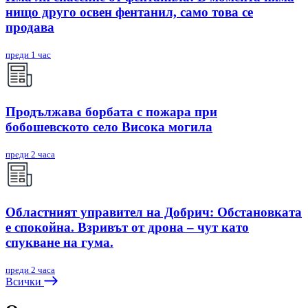
нищо друго освен фентанил, само това се
продава
преди 1 час
Продължава борбата с пожара при
бобошевското село Висока могила
преди 2 часа
Областният управител на Добрич: Обстановката
е спокойна. Взривът от дрона – чут като
спукване на гума.
преди 2 часа
Всички