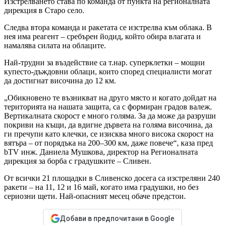
Изстрелването става по команда от пункта на регионалната
дирекция в Старо село.
Следва втора команда и ракетата се изстрелва към облака. В
нея има реагент – сребърен йодид, който обира влагата и
намалява силата на облаците.
Най-трудни за въздействие са т.нар. суперклетки – мощни
купесто-дъждовни облаци, които според специалисти могат
да достигнат височина до 12 км.
„Обикновено те възникват на друго място и когато дойдат на
територията на нашата защита, са с формиран градов валеж.
Вертикалната скорост е много голяма. За да може да разруши
покриви на къщи, да вдигне дървета на голяма височина, да
ги пречупи като клечки, се изисква много висока скорост на
вятъра – от порядъка на 200–300 км, даже повече“, каза пред
bTV инж. Даниела Мушкова, директор на Регионалната
дирекция за борба с градушките – Сливен.
От всички 21 площадки в Сливенско досега са изстреляни 240
ракети – на 11, 12 и 16 май, когато има градушки, но без
сериозни щети. Най-опасният месец обаче предстои.
Добави в предпочитани в Google