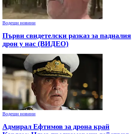
Водещи новини
Първи свидетелски разказ за падналия
дрон у нас (ВИДЕО)
Водещи новини
Адмирал Ефтимов за дрона край