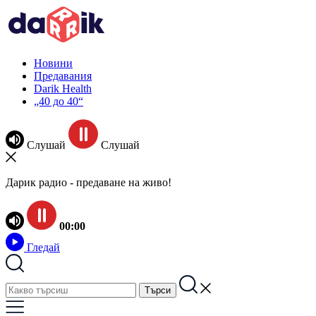
Новини
Предавания
Darik Health
„40 до 40“
Слушай
Слушай
Дарик радио - предаване на живо!
00:00
Гледай