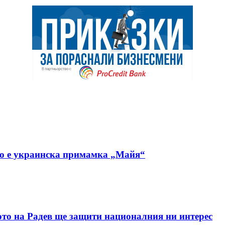
но е украинска примамка „Майя“
ото на Радев ще защити националния ни интерес