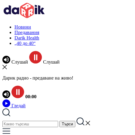
Новини
Предавания
Darik Health
„40 до 40“
Слушай
Слушай
Дарик радио - предаване на живо!
00:00
Гледай