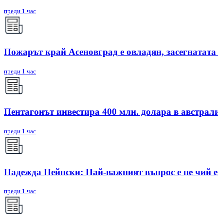
преди 1 час
Пожарът край Асеновград е овладян, засегнатата
преди 1 час
Пентагонът инвестира 400 млн. долара в австрал
преди 1 час
Надежда Нейнски: Най-важният въпрос е не чий е 
преди 1 час