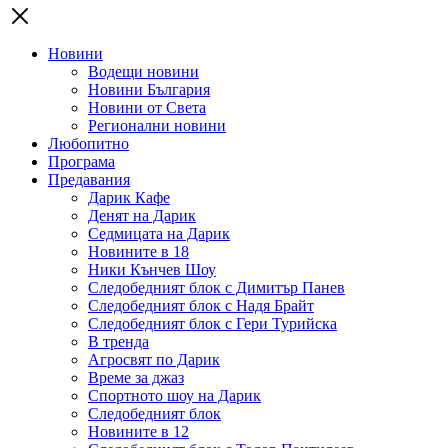
Новини
Водещи новини
Новини България
Новини от Света
Регионални новини
Любопитно
Програма
Предавания
Дарик Кафе
Денят на Дарик
Седмицата на Дарик
Новините в 18
Ники Кънчев Шоу
Следобедният блок с Димитър Панев
Следобедният блок с Надя Брайт
Следобедният блок с Гери Турийска
В тренда
Агросвят по Дарик
Време за джаз
Спортното шоу на Дарик
Следобедният блок
Новините в 12