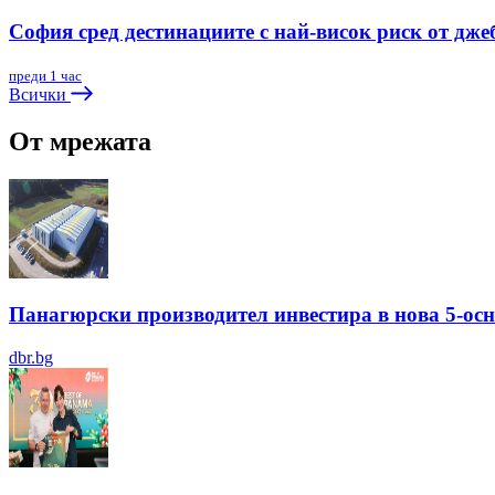
София сред дестинациите с най-висок риск от дже
преди 1 час
Всички
От мрежата
Панагюрски производител инвестира в нова 5-ос
dbr.bg