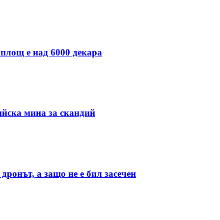
 площ е над 6000 декара
ийска мина за скандий
дронът, а защо не е бил засечен