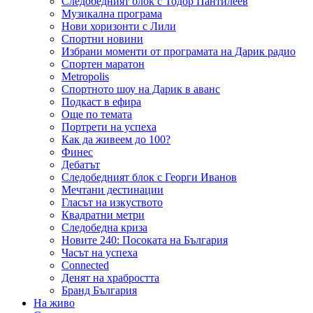
Следобедният блок с Тодор Пантилеев
Музикална програма
Нови хоризонти с Лили
Спортни новини
Избрани моменти от програмата на Дарик радио
Спортен маратон
Metropolis
Спортното шоу на Дарик в аванс
Подкаст в ефира
Още по темата
Портрети на успеха
Как да живеем до 100?
Финес
Дебатът
Следобедният блок с Георги Иванов
Мечтани дестинации
Гласът на изкуството
Квадратни метри
Следобедна криза
Новите 240: Посоката на България
Часът на успеха
Connected
Денят на храбростта
Бранд България
На живо