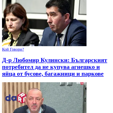
Кой Говори?
Д-р Любомир Кулински: Българският
потребител да не купува агнешко и
яйца от бусове, багажници и паркове