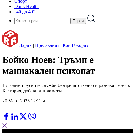
Спорт
Darik Health
„40 до 40“
Дарик
|
Предавания
|
Кой Говори?
Бойко Ноев: Тръмп е
маниакален психопат
15 години руските служби безпрепятствено си развяват коня в
България, добави дипломатът
20 Март 2025 12:11 ч.