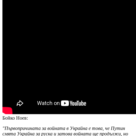
Бойко Ноев:
"Първопричината за войната в Украйна е това, че Путин
смята Украйна за руска и затова войната ще продължи, но