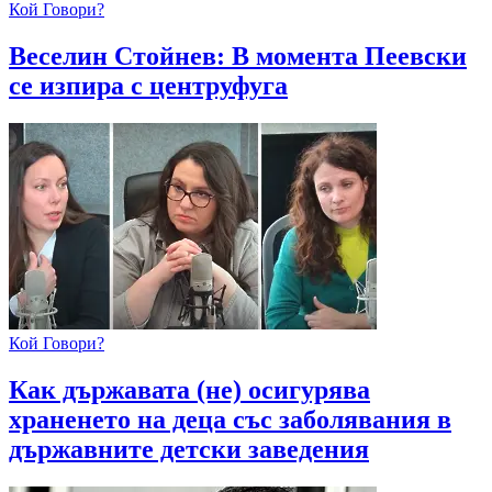
Кой Говори?
Веселин Стойнев: В момента Пеевски
се изпира с центруфуга
Кой Говори?
Как държавата (не) осигурява
храненето на деца със заболявания в
държавните детски заведения