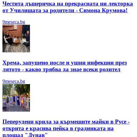
Честита дъщеричка на прекрасната ни лекторка
от Училищата за родители - Симона Крумова!
9meseca.bg
Хрема, запушено носле и ушни инфекции през
лятотo - какво трябва да знае всеки родител
9meseca.bg
Пеперудени крила за кърмещите майки в Русе -
открита е красива пейка в градинката на
площад "Дунав"