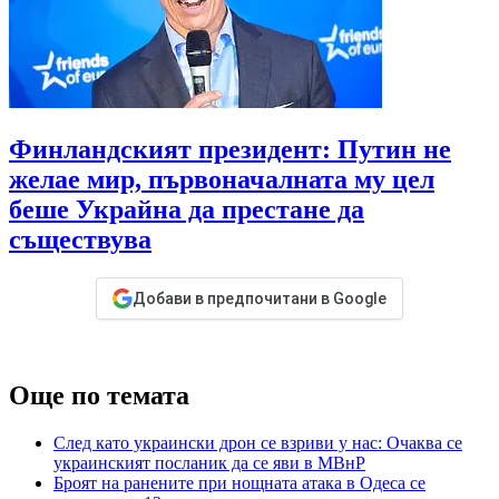
Финландският президент: Путин не
желае мир, първоначалната му цел
беше Украйна да престане да
съществува
Добави в предпочитани в Google
Още по темата
След като украински дрон се взриви у нас: Очаква се
украинският посланик да се яви в МВнР
Броят на ранените при нощната атака в Одеса се