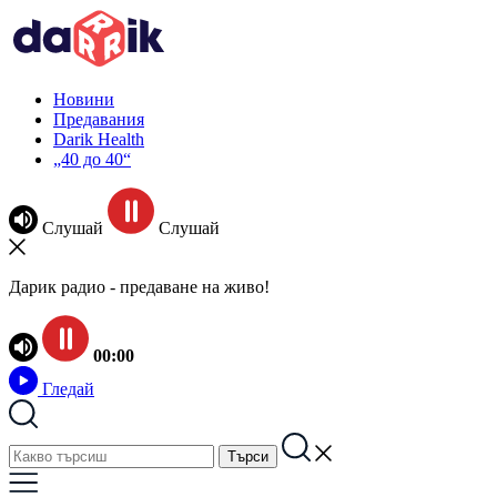
Новини
Предавания
Darik Health
„40 до 40“
Слушай
Слушай
Дарик радио - предаване на живо!
00:00
Гледай