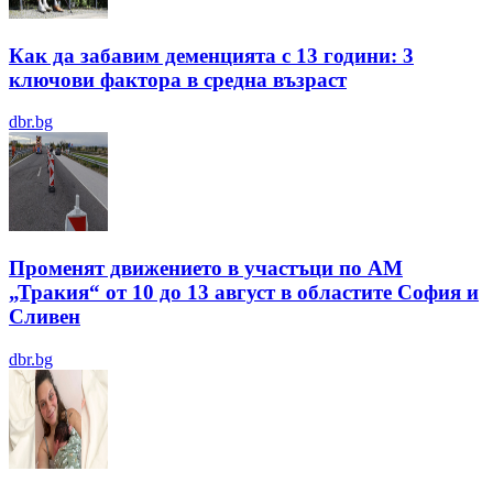
Как да забавим деменцията с 13 години: 3
ключови фактора в средна възраст
dbr.bg
Променят движението в участъци по АМ
„Тракия“ от 10 до 13 август в областите София и
Сливен
dbr.bg