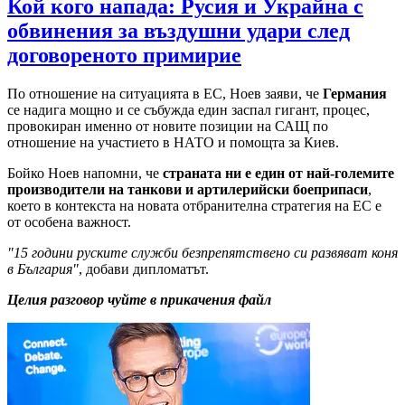
Кой кого напада: Русия и Украйна с
обвинения за въздушни удари след
договореното примирие
По отношение на ситуацията в ЕС, Ноев заяви, че
Германия
се надига мощно и се събужда един заспал гигант, процес,
провокиран именно от новите позиции на САЩ по
отношение на участието в НАТО и помощта за Киев.
Бойко Ноев напомни, че
страната ни е един от най-големите
производители на танкови и артилерийски боеприпаси
,
което в контекста на новата отбранителна стратегия на ЕС е
от особена важност.
"15 години руските служби безпрепятствено си развяват коня
в България"
, добави дипломатът.
Целия разговор чуйте в прикачения файл