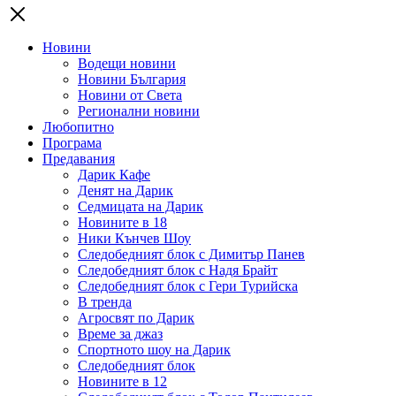
Новини
Водещи новини
Новини България
Новини от Света
Регионални новини
Любопитно
Програма
Предавания
Дарик Кафе
Денят на Дарик
Седмицата на Дарик
Новините в 18
Ники Кънчев Шоу
Следобедният блок с Димитър Панев
Следобедният блок с Надя Брайт
Следобедният блок с Гери Турийска
В тренда
Агросвят по Дарик
Време за джаз
Спортното шоу на Дарик
Следобедният блок
Новините в 12