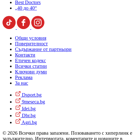
Best Doctors
„40 до 40“
Общи условия
Поверителност
Съдържание от партньори
Контакти
Етичен кодекс
Всички статии
Ключови думи
Реклама
За нас
Dsport.bg
9meseca.bg
Idei.bg
Dbr.bg
Agri.bg
© 2026 Всички права запазени. Позоваването с хиперлинк е
задължително. Интервютата, коментарите и новините в