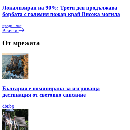
Локализиран на 90%: Трети ден продължава
борбата с големия пожар край Висока могила
преди 1 час
Всички
От мрежата
България е номинирана за изгряваща
дестинация от световно списание
dbr.bg