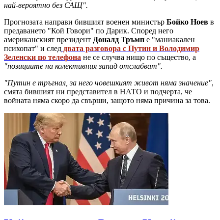
най-вероятно без САЩ".
Прогнозата направи бившият военен министър
Бойко Ноев
в
предаването "Кой Говори" по Дарик. Според него
американският президент
Доналд Тръмп
е "маниакален
психопат" и след
двата разговора с Путин и Володимир
Зеленски по телефона
не се случва нищо по същество, а
"позициите на колективния запад отслабват".
"Путин е тръгнал, за него човешкият живот няма значение"
,
смята бившият ни представител в НАТО и подчерта, че
войната няма скоро да свърши, защото няма причина за това.