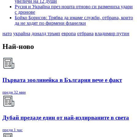
увеличи на 12 души
Русия и Украйна през нощта отново си размениха удари
с дронове
Бойко Борисов: Трябва да имаме служби, отбрана, които
да не ходят по фирмени фланелки
нато
украйна
доналд тръмп
европа
отбрана
владимир путин
Най-ново
Първата зоолинейка в България вече е факт
преди 32 мин
Дубай предаде един от най-издирваните в света
преди 1 час