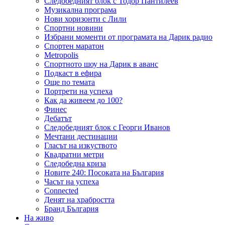
Следобедният блок с Тодор Пантилеев
Музикална програма
Нови хоризонти с Лили
Спортни новини
Избрани моменти от програмата на Дарик радио
Спортен маратон
Metropolis
Спортното шоу на Дарик в аванс
Подкаст в ефира
Още по темата
Портрети на успеха
Как да живеем до 100?
Финес
Дебатът
Следобедният блок с Георги Иванов
Мечтани дестинации
Гласът на изкуството
Квадратни метри
Следобедна криза
Новите 240: Посоката на България
Часът на успеха
Connected
Денят на храбростта
Бранд България
На живо