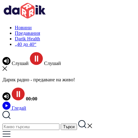
Новини
Предавания
Darik Health
„40 до 40“
Слушай
Слушай
Дарик радио - предаване на живо!
00:00
Гледай