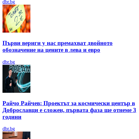
dbr.bg
Първи вериги у нас премахват двойното
обозначение на цените в лева и евро
dbr.bg
Райчо Райчев: Проектът за космически център в
Доброславци е сложен, първата фаза ще отнеме 3
години
dbr.bg