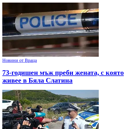
Новини от Враца
73-годишен мъж преби жената, с която
живее в Бяла Слатина