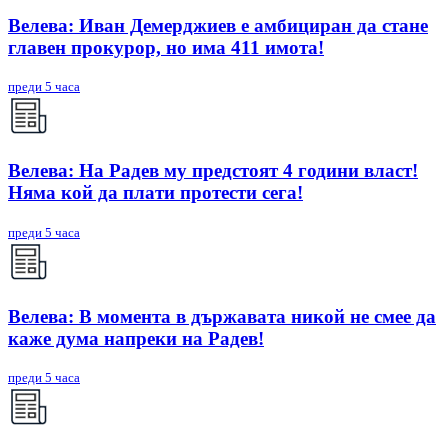
Велева: Иван Демерджиев е амбициран да стане
главен прокурор, но има 411 имота!
преди 5 часа
Велева: На Радев му предстоят 4 години власт!
Няма кой да плати протести сега!
преди 5 часа
Велева: В момента в държавата никой не смее да
каже дума напреки на Радев!
преди 5 часа