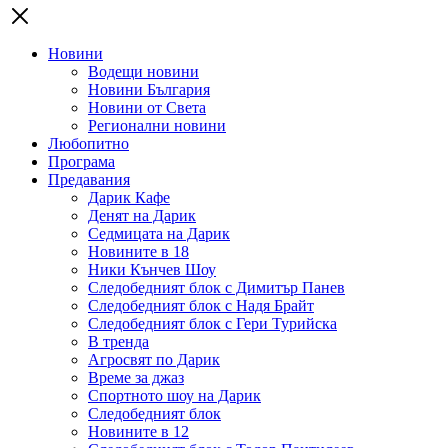
Новини
Водещи новини
Новини България
Новини от Света
Регионални новини
Любопитно
Програма
Предавания
Дарик Кафе
Денят на Дарик
Седмицата на Дарик
Новините в 18
Ники Кънчев Шоу
Следобедният блок с Димитър Панев
Следобедният блок с Надя Брайт
Следобедният блок с Гери Турийска
В тренда
Агросвят по Дарик
Време за джаз
Спортното шоу на Дарик
Следобедният блок
Новините в 12