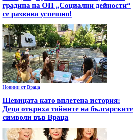
градина на ОП „Социални дейности“
се развива успешно!
Новини от Враца
Шевицата като вплетена история:
Деца откриха тайните на българските
символи във Враца