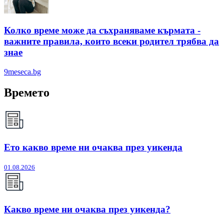
Колко време може да съхраняваме кърмата -
важните правила, които всеки родител трябва да
знае
9meseca.bg
Времето
Ето какво време ни очаква през уикенда
01.08.2026
Какво време ни очаква през уикенда?