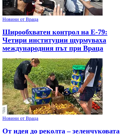
Новини от Враца
Широобхватен контрол на Е-79:
Четири институции щурмуваха
международния път при Враца
Новини от Враца
От идея до реколта – зеленчуковата