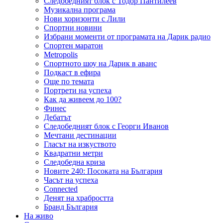
Следобедният блок с Тодор Пантилеев
Музикална програма
Нови хоризонти с Лили
Спортни новини
Избрани моменти от програмата на Дарик радио
Спортен маратон
Metropolis
Спортното шоу на Дарик в аванс
Подкаст в ефира
Още по темата
Портрети на успеха
Как да живеем до 100?
Финес
Дебатът
Следобедният блок с Георги Иванов
Мечтани дестинации
Гласът на изкуството
Квадратни метри
Следобедна криза
Новите 240: Посоката на България
Часът на успеха
Connected
Денят на храбростта
Бранд България
На живо