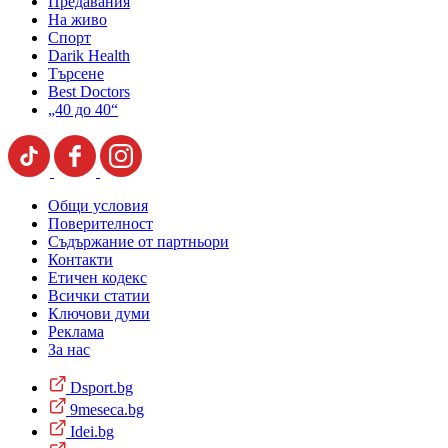
Предавания
На живо
Спорт
Darik Health
Търсене
Best Doctors
„40 до 40“
Общи условия
Поверителност
Съдържание от партньори
Контакти
Етичен кодекс
Всички статии
Ключови думи
Реклама
За нас
Dsport.bg
9meseca.bg
Idei.bg