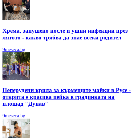
Хрема, запушено носле и ушни инфекции през
лятотo - какво трябва да знае всеки родител
9meseca.bg
Пеперудени крила за кърмещите майки в Русе -
открита е красива пейка в градинката на
площад "Дунав"
9meseca.bg