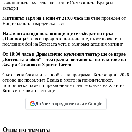
годишнината, участие ще вземат Симфониета Враца и
актьори.
Митингът-заря на 1 юни от 21:00 час
а ще бъде проведен от
Националната гвардейска част.
На 2 юни хиляди поклонници ще се съберат на връх
„Околчица“
за всенародното поклонение, възстановката на
последния бой на Ботевата чета и възпоменателния митинг.
От 19:30 часа в Драматично-кукления театър ще се играе
„Ботевата любов“ – театрална постановка по текстове на
Захари Стоянов и Христо Ботев
.
Със своята богата и разнообразна програма „Ботеви дни“ 2026
отново ще превърнат Враца в място на признателност,
историческа памет и преклонение пред героизма на Христо
Ботев и неговите четници.
Добави в предпочитани в Google
Още по темата