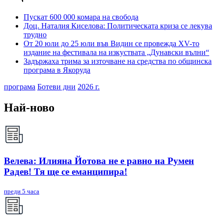
Пускат 600 000 комара на свобода
Доц. Наталия Киселова: Политическата криза се лекува
трудно
От 20 юли до 25 юли във Видин се провежда XV-то
издание на фестивала на изкуствата „Дунавски вълни“
Задържаха трима за източване на средства по общинска
програма в Якоруда
програма
Ботеви дни
2026 г.
Най-ново
Велева: Илияна Йотова не е равно на Румен
Радев! Тя ще се еманципира!
преди 5 часа