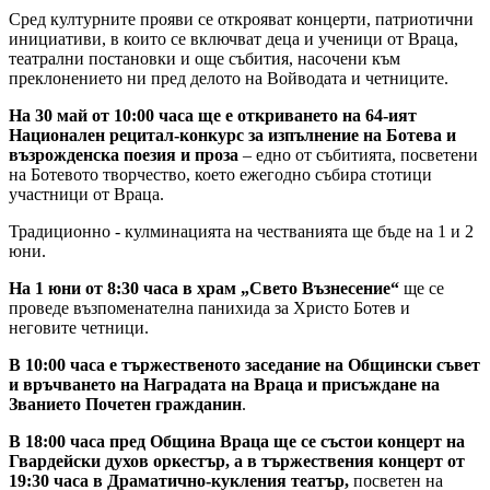
Сред културните прояви се открояват концерти, патриотични
инициативи, в които се включват деца и ученици от Враца,
театрални постановки и още събития, насочени към
преклонението ни пред делото на Войводата и четниците.
На 30 май от 10:00 часа ще е откриването на 64-ият
Национален рецитал-конкурс за
изпълнение на Ботева и
възрожденска поезия и проза
– едно от събитията, посветени
на Ботевото творчество, което ежегодно събира стотици
участници от Враца.
Традиционно - кулминацията на честванията ще бъде на 1 и 2
юни.
На 1 юни от 8:30 часа в храм „Свето Възнесение“
ще се
проведе възпоменателна панихида за Христо Ботев и
неговите четници.
В 10:00 часа е тържественото заседание на Общински съвет
и връчването на Наградата на Враца и присъждане на
Званието Почетен гражданин
.
В 18:00 часа пред Община Враца ще се състои концерт на
Гвардейски духов оркестър, а в тържествения концерт от
19:30 часа в Драматично-кукления театър,
посветен на