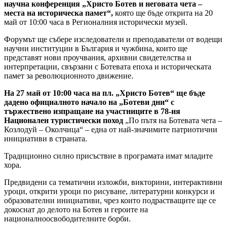
научна конференция „Христо Ботев и неговата чета –
места на историческа памет“,
която ще бъде открита на 20
май от 10:00 часа в Регионалния исторически музей.
Форумът ще събере изследователи и преподаватели от водещи
научни институции в България и чужбина, които ще
представят нови проучвания, архивни свидетелства и
интерпретации, свързани с Ботевата епоха и историческата
памет за революционното движение.
На 27 май от 10:00 часа на пл. „Христо Ботев“ ще бъде
дадено официалното начало на „Ботеви дни“ с
тържествено изпращане на участниците в 78-ия
Национален
туристически поход
„По пътя на Ботевата чета –
Козлодуй – Околчица“ – една от най-значимите патриотични
инициативи в страната.
Традиционно силно присъствие в програмата имат младите
хора.
Предвидени са тематични изложби, викторини, интерактивни
уроци, открити уроци по рисуване, литературни конкурси и
образователни инициативи, чрез които подрастващите ще се
докоснат до делото на Ботев и героите на
националноосвободителните борби.