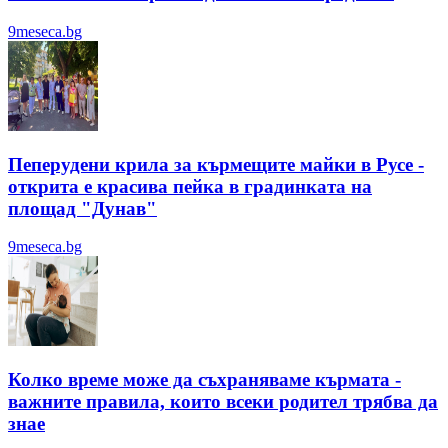
9meseca.bg
Пеперудени крила за кърмещите майки в Русе -
открита е красива пейка в градинката на
площад "Дунав"
9meseca.bg
Колко време може да съхраняваме кърмата -
важните правила, които всеки родител трябва да
знае