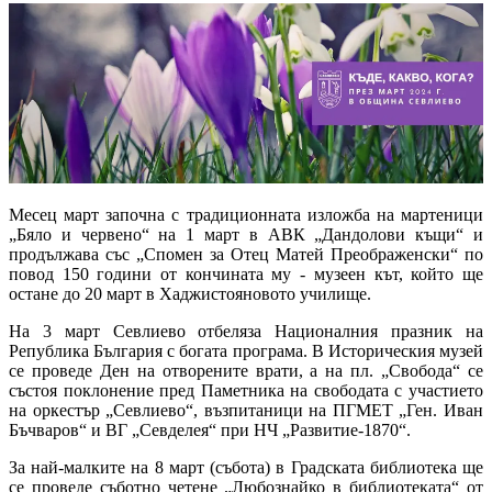
Месец март започна с традиционната изложба на мартеници
„Бяло и червено“ на 1 март в АВК „Дандолови къщи“ и
продължава със „Спомен за Отец Матей Преображенски“ по
повод 150 години от кончината му - музеен кът, който ще
остане до 20 март в Хаджистояновото училище.
На 3 март Севлиево отбеляза Националния празник на
Република България с богата програма. В Историческия музей
се проведе Ден на отворените врати, а на пл. „Свобода“ се
състоя поклонение пред Паметника на свободата с участието
на оркестър „Севлиево“, възпитаници на ПГМЕТ „Ген. Иван
Бъчваров“ и ВГ „Севделея“ при НЧ „Развитие-1870“.
За най-малките на 8 март (събота) в Градската библиотека ще
се проведе съботно четене „Любознайко в библиотеката“ от