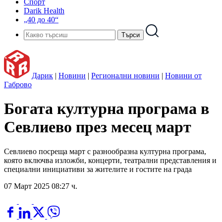
Спорт
Darik Health
„40 до 40“
Дарик
|
Новини
|
Регионални новини
|
Новини от
Габрово
Богата културна програма в
Севлиево през месец март
Севлиево посреща март с разнообразна културна програма,
която включва изложби, концерти, театрални представления и
специални инициативи за жителите и гостите на града
07 Март 2025 08:27 ч.