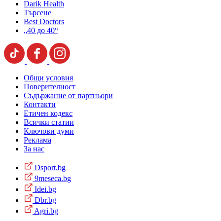
Darik Health
Търсене
Best Doctors
„40 до 40“
Общи условия
Поверителност
Съдържание от партньори
Контакти
Етичен кодекс
Всички статии
Ключови думи
Реклама
За нас
Dsport.bg
9meseca.bg
Idei.bg
Dbr.bg
Agri.bg