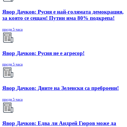
Явор Дачков: Русия е най-голямата демокрация,
за която се сещам! Путин има 80% подкрепа!
преди 5 часа
Явор Дачков: Русия не е агресор!
преди 5 часа
Явор Дачков: Дните на Зеленски са преброени!
преди 5 часа
Явор Дачков: Едва ли Андрей Гюров може да