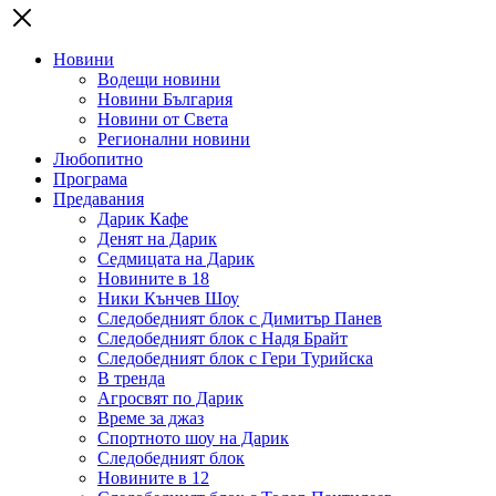
Новини
Водещи новини
Новини България
Новини от Света
Регионални новини
Любопитно
Програма
Предавания
Дарик Кафе
Денят на Дарик
Седмицата на Дарик
Новините в 18
Ники Кънчев Шоу
Следобедният блок с Димитър Панев
Следобедният блок с Надя Брайт
Следобедният блок с Гери Турийска
В тренда
Агросвят по Дарик
Време за джаз
Спортното шоу на Дарик
Следобедният блок
Новините в 12