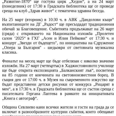
„Развитие-1870“ ще гостува цирк „Хедон“, а на 24 март
(понеделник) от 17:30 в Градската библиотека ще се проведе
среща на клуб „Здрав живот“ с тематична здравна беседа.
На 25 март (вторник) в 10:30 ч. в АВК „Дандолови къщи“
възпитаниците на ДГ „Радост“ ще пресъздадат традиционния
обичай за Благовещение. Събитията продължават на 26 март
(сряда) с откриването на Национална изложба „Пролетен
салон ‘2025“ в ГХГ „Асен и Илия Пейкови“ от 17:30 ч. и
концерт ,,Звезди от бъдещето", по инициатива на Сдружение
,,Опера за България" - шедьоври от световната музикална
класика.
Финалът на месец март ще бъде отбелязан с няколко значими
изложби. На 27 март (четвъртък) в Хаджистояновото училище
ще бъде открита експозицията „Балканският лъв“, посветена
на 85 години от кончината на световноизвестния борец. В
същия ден от 17:00 ч. в Музея на съвременното изкуство ще
бъдат представени детски рисунки от конкурса „Рицарят в
мен“, а в 17:30 ч. в Градската библиотека ще се състои среща с
писателката Гергана Лаптева в рамките на инициативата
„Книга с автограф“.
Община Севлиево кани всички жители и гости на града да се
включат в разнообразните културни събития, които обещават