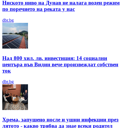
Ниското ниво на Дунав не налага воден режим
по поречието на реката у нас
dbr.bg
Над 800 хил. лв. инвестиция: 14 социални
центъра във Видин вече произвеждат собствен
ток
dbr.bg
Хрема, запушено носле и ушни инфекции през
лятотo - какво трябва да знае всеки родител