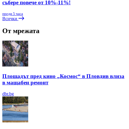
събере повече от 10%-11%!
преди 5 часа
Всички
От мрежата
Площадът пред кино „Космос“ в Пловдив влиза
в мащабен ремонт
dbr.bg