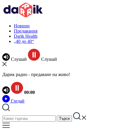
Новини
Предавания
Darik Health
„40 до 40“
Слушай
Слушай
Дарик радио - предаване на живо!
00:00
Гледай