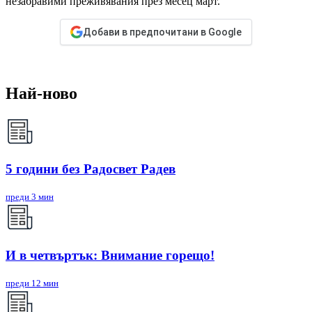
незабравими преживявания през месец март.
Добави в предпочитани в Google
Най-ново
5 години без Радосвет Радев
преди 3 мин
И в четвъртък: Внимание горещо!
преди 12 мин