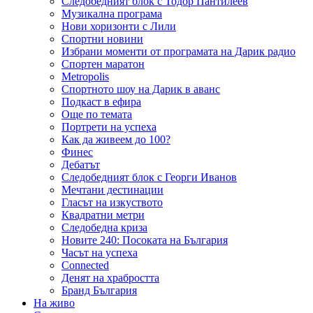
Следобедният блок с Тодор Пантилеев
Музикална програма
Нови хоризонти с Лили
Спортни новини
Избрани моменти от програмата на Дарик радио
Спортен маратон
Metropolis
Спортното шоу на Дарик в аванс
Подкаст в ефира
Още по темата
Портрети на успеха
Как да живеем до 100?
Финес
Дебатът
Следобедният блок с Георги Иванов
Мечтани дестинации
Гласът на изкуството
Квадратни метри
Следобедна криза
Новите 240: Посоката на България
Часът на успеха
Connected
Денят на храбростта
Бранд България
На живо