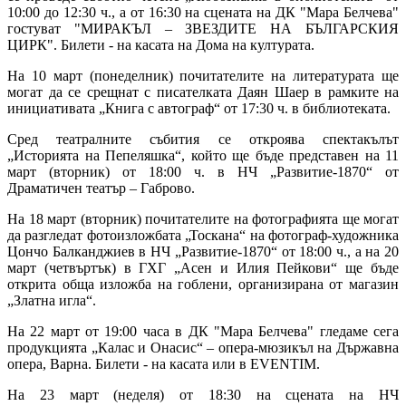
10:00 до 12:30 ч., а от 16:30 на сцената на ДК "Мара Белчева"
гостуват "МИРАКЪЛ – ЗВЕЗДИТЕ НА БЪЛГАРСКИЯ
ЦИРК". Билети - на касата на Дома на културата.
На 10 март (понеделник) почитателите на литературата ще
могат да се срещнат с писателката Даян Шаер в рамките на
инициативата „Книга с автограф“ от 17:30 ч. в библиотеката.
Сред театралните събития се откроява спектакълът
„Историята на Пепеляшка“, който ще бъде представен на 11
март (вторник) от 18:00 ч. в НЧ „Развитие-1870“ от
Драматичен театър – Габрово.
На 18 март (вторник) почитателите на фотографията ще могат
да разгледат фотоизложбата „Тоскана“ на фотограф-художника
Цончо Балканджиев в НЧ „Развитие-1870“ от 18:00 ч., а на 20
март (четвъртък) в ГХГ „Асен и Илия Пейкови“ ще бъде
открита обща изложба на гоблени, организирана от магазин
„Златна игла“.
На 22 март от 19:00 часа в ДК "Мара Белчева" гледаме сега
продукцията „Калас и Онасис“ – опера-мюзикъл на Държавна
опера, Варна. Билети - на касата или в EVENTIM.
На 23 март (неделя) от 18:30 на сцената на НЧ