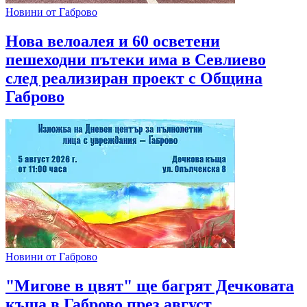
Новини от Габрово
Нова велоалея и 60 осветени
пешеходни пътеки има в Севлиево
след реализиран проект с Община
Габрово
Новини от Габрово
"Мигове в цвят" ще багрят Дечковата
къща в Габрово през август