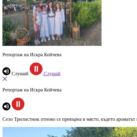
Репортаж на Искра Койчева
Слушай
Слушай
Репортаж на Искра Койчева
Село Трилистник отново се превърна в място, където ароматът 