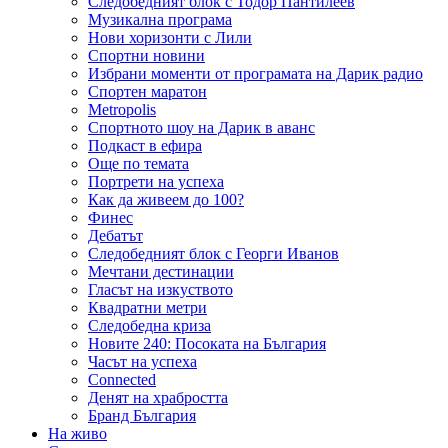
Следобедният блок с Тодор Пантилеев
Музикална програма
Нови хоризонти с Лили
Спортни новини
Избрани моменти от програмата на Дарик радио
Спортен маратон
Metropolis
Спортното шоу на Дарик в аванс
Подкаст в ефира
Още по темата
Портрети на успеха
Как да живеем до 100?
Финес
Дебатът
Следобедният блок с Георги Иванов
Мечтани дестинации
Гласът на изкуството
Квадратни метри
Следобедна криза
Новите 240: Посоката на България
Часът на успеха
Connected
Денят на храбростта
Бранд България
На живо