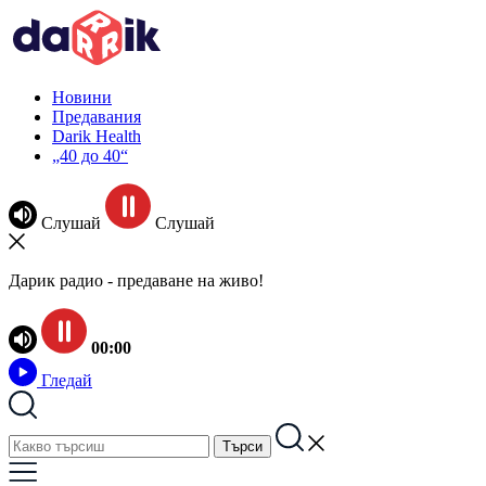
Новини
Предавания
Darik Health
„40 до 40“
Слушай
Слушай
Дарик радио - предаване на живо!
00:00
Гледай