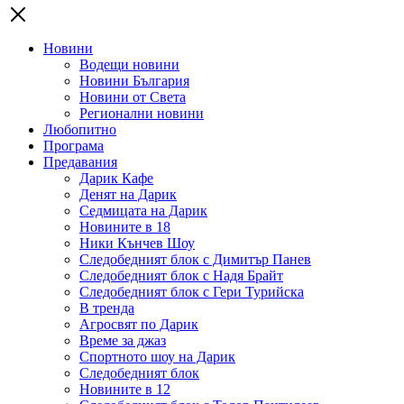
Новини
Водещи новини
Новини България
Новини от Света
Регионални новини
Любопитно
Програма
Предавания
Дарик Кафе
Денят на Дарик
Седмицата на Дарик
Новините в 18
Ники Кънчев Шоу
Следобедният блок с Димитър Панев
Следобедният блок с Надя Брайт
Следобедният блок с Гери Турийска
В тренда
Агросвят по Дарик
Време за джаз
Спортното шоу на Дарик
Следобедният блок
Новините в 12