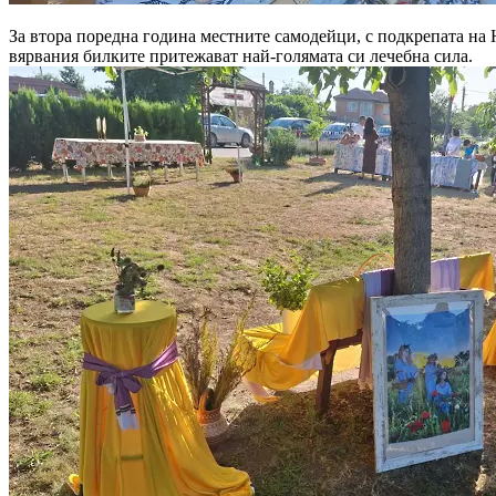
За втора поредна година местните самодейци, с подкрепата на 
вярвания билките притежават най-голямата си лечебна сила.