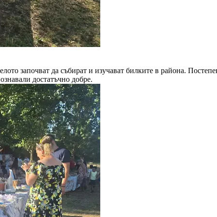
селото започват да събират и изучават билките в района. Постеп
познавали достатъчно добре.