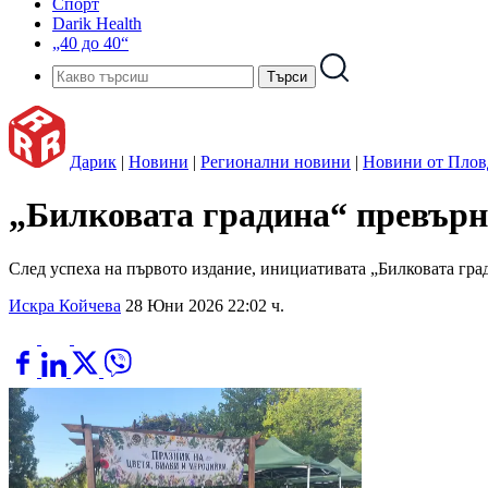
Спорт
Darik Health
„40 до 40“
Дарик
|
Новини
|
Регионални новини
|
Новини от Плов
„Билковата градина“ превърн
След успеха на първото издание, инициативата „Билковата гра
Искра Койчева
28 Юни 2026 22:02 ч.