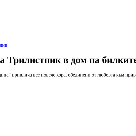
див
а Трилистник в дом на билкит
дина“ привлича все повече хора, обединени от любовта към прир