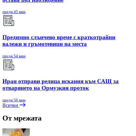
преди 45 мин
Предимно слънчево време с краткотрайни
валежи и гръмотевици на места
преди 54 мин
Иран отправи редица искания към САЩ за
отварянето на Ормузкия проток
преди 56 мин
Всички
От мрежата