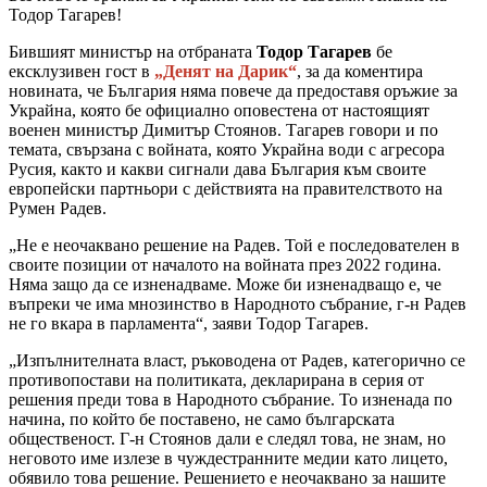
Тодор Тагарев!
Бившият министър на отбраната
Тодор Тагарев
бе
ексклузивен гост в
„Денят на Дарик“
, за да коментира
новината, че България няма повече да предоставя оръжие за
Украйна, която бе официално оповестена от настоящият
военен министър Димитър Стоянов. Тагарев говори и по
темата, свързана с войната, която Украйна води с агресора
Русия, както и какви сигнали дава България към своите
европейски партньори с действията на правителството на
Румен Радев.
„Не е неочаквано решение на Радев. Той е последователен в
своите позиции от началото на войната през 2022 година.
Няма защо да се изненадваме. Може би изненадващо е, че
въпреки че има мнозинство в Народното събрание, г-н Радев
не го вкара в парламента“, заяви Тодор Тагарев.
„Изпълнителната власт, ръководена от Радев, категорично се
противопостави на политиката, декларирана в серия от
решения преди това в Народното събрание. То изненада по
начина, по който бе поставено, не само българската
общественост. Г-н Стоянов дали е следял това, не знам, но
неговото име излезе в чуждестранните медии като лицето,
обявило това решение. Решението е неочаквано за нашите