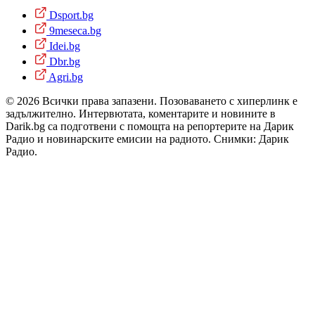
Dsport.bg
9meseca.bg
Idei.bg
Dbr.bg
Agri.bg
© 2026 Всички права запазени. Позоваването с хиперлинк е
задължително. Интервютата, коментарите и новините в
Darik.bg са подготвени с помощта на репортерите на Дарик
Радио и новинарските емисии на радиото. Снимки: Дарик
Радио.