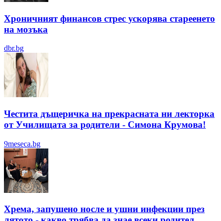
Хроничният финансов стрес ускорява стареенето
на мозъка
dbr.bg
Честита дъщеричка на прекрасната ни лекторка
от Училищата за родители - Симона Крумова!
9meseca.bg
Хрема, запушено носле и ушни инфекции през
лятотo - какво трябва да знае всеки родител