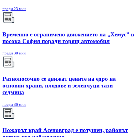
преди 23 мин
Временно е ограничено движението на „Хемус” в
посока София поради горящ автомобил
преди 30 мин
Разнопосочно се движат цените на едро на
основни храни, плодове и зеленчуци тази
седмица
преди 36 мин
Пожарът край Асеновград е потушен, районът
остава под наблюдение