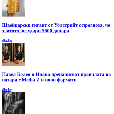
Швейцарски гигант от Уолстрийт с прогноза, че
златото ще удари 5000 долара
dbr.bg
Павел Колев и Ицака пренаписват правилата на
пазара с Media Z и нови формати
dbr.bg