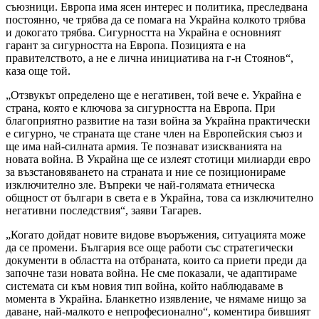
съюзници. Европа има ясен интерес и политика, преследвана
постоянно, че трябва да се помага на Украйна колкото трябва
и докогато трябва. Сигурността на Украйна е основният
гарант за сигурността на Европа. Позицията е на
правителството, а не е лична инициатива на г-н Стоянов“,
каза още той.
„Отзвукът определено ще е негативен, той вече е. Украйна е
страна, която е ключова за сигурността на Европа. При
благоприятно развитие на тази война за Украйна практически
е сигурно, че страната ще стане член на Европейския съюз и
ще има най-силната армия. Те познават изискванията на
новата война. В Украйна ще се излеят стотици милиарди евро
за възстановяването на страната и ние се позиционираме
изключително зле. Въпреки че най-голямата етническа
общност от българи в света е в Украйна, това са изключително
негативни последствия“, заяви Тагарев.
„Когато дойдат новите видове въоръжения, ситуацията може
да се промени. България все още работи със стратегически
документи в областта на отбраната, които са приети преди да
започне тази новата война. Не сме показали, че адаптираме
системата си към новия тип война, който наблюдаваме в
момента в Украйна. Бланкетно изявление, че нямаме нищо за
даване, най-малкото е непрофесионално“, коментира бившият