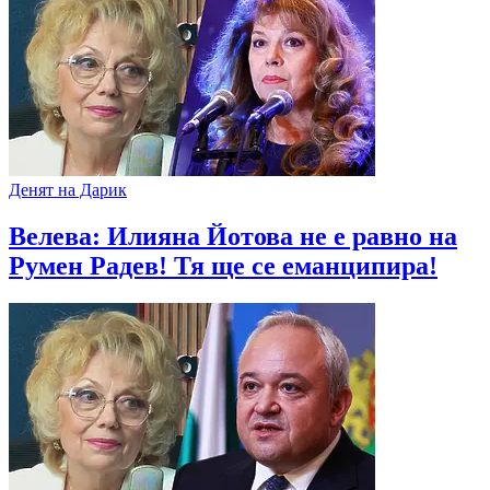
Денят на Дарик
Велева: Илияна Йотова не е равно на
Румен Радев! Тя ще се еманципира!