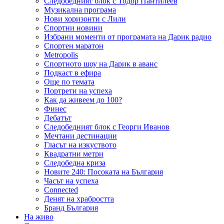
Следобедният блок с Тодор Пантилеев
Музикална програма
Нови хоризонти с Лили
Спортни новини
Избрани моменти от програмата на Дарик радио
Спортен маратон
Metropolis
Спортното шоу на Дарик в аванс
Подкаст в ефира
Още по темата
Портрети на успеха
Как да живеем до 100?
Финес
Дебатът
Следобедният блок с Георги Иванов
Мечтани дестинации
Гласът на изкуството
Квадратни метри
Следобедна криза
Новите 240: Посоката на България
Часът на успеха
Connected
Денят на храбростта
Бранд България
На живо