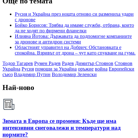
Още по темата
Русия и Украйна през нощта отново си размениха удари
с дронове
Бойко Борисов: Трябва да имаме служби, отбрана, които
да не ходят по фирмени фланелки
Илияна Йотова: Държавата да подпомогне компаниите
за дронове и антидрон системи
Областният управител на Добрич: Обстановката е
спокойна. Взривът от дрона – чут като спукване на гума.
Тодор Тагарев
Румен Радев
Радев
Димитър Стоянов
Стоянов
Украйна
Русия
помощи за Украйна
оръжие
война
Европейски
съюз
Владимир Путин
Володимир Зеленски
Най-ново
Зимата в Европа се променя: Къде ще има
интензивни снеговалежи и температури над
нормите?