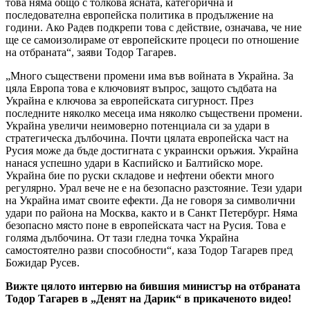
това няма общо с толкова ясната, категорична и
последователна европейска политика в продължение на
години. Ако Радев подкрепи това с действие, означава, че ние
ще се самоизолираме от европейските процеси по отношение
на отбраната“, заяви Тодор Тагарев.
„Много съществени промени има във войната в Украйна. За
цяла Европа това е ключовият въпрос, защото съдбата на
Украйна е ключова за европейската сигурност. През
последните няколко месеца има няколко съществени промени.
Украйна увеличи неимоверно потенциала си за удари в
стратегическа дълбочина. Почти цялата европейска част на
Русия може да бъде достигната с украински оръжия. Украйна
нанася успешно удари в Каспийско и Балтийско море.
Украйна бие по руски складове и нефтени обекти много
регулярно. Урал вече не е на безопасно разстояние. Тези удари
на Украйна имат своите ефекти. Да не говоря за символични
удари по района на Москва, както и в Санкт Петербург. Няма
безопасно място поне в европейската част на Русия. Това е
голяма дълбочина. От тази гледна точка Украйна
самостоятелно разви способности“, каза Тодор Тагарев пред
Божидар Русев.
Вижте цялото интервю на бившия министър на отбраната
Тодор Тагарев в „Денят на Дарик“ в прикаченото видео!