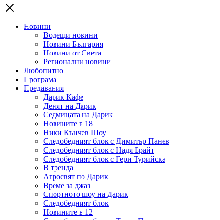
Новини
Водещи новини
Новини България
Новини от Света
Регионални новини
Любопитно
Програма
Предавания
Дарик Кафе
Денят на Дарик
Седмицата на Дарик
Новините в 18
Ники Кънчев Шоу
Следобедният блок с Димитър Панев
Следобедният блок с Надя Брайт
Следобедният блок с Гери Турийска
В тренда
Агросвят по Дарик
Време за джаз
Спортното шоу на Дарик
Следобедният блок
Новините в 12