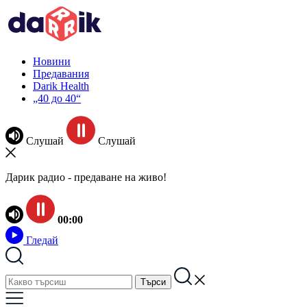
Новини
Предавания
Darik Health
„40 до 40“
Слушай
Слушай
Дарик радио - предаване на живо!
00:00
Гледай