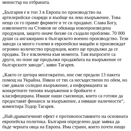
министър на отбраната.
„България е в топ 3 в Европа по производство на
артилерийски снаряди и въобще на леко въоръжение. Това
нещо си го правят фирмите и те си продават. Слава Богу,
изявлението на Стоянов не обхваща новопроизведена
продукция, защото иначе бихме си създали проблеми. 70 000
души са ангажирани в българското военно производство. Тези
заводи са много големи в европейски мащаби и произвеждат
огромно количество продукция, която ще продължи да се
продава. Тя е изключена към момента. Там въпросите са
други, но поне ще продължи продажбата на въоръжение от
българските заводи“, заяви Тагарев.
„Както се цитира многократно, ние сме предали 13 пакета
помощ на Украйна. Някои от тях са несъществени по обем, но
сме давали солидно въоръжение, а информацията за
конкретните типови въоръжения и бройките е
класифицирана. Имаше наши съюзници, които са готови да
предоставят финанси за въоръжение, а нямаше наличности“,
коментира Тодор Тагарев.
„Най-драматичният ефект е противопоставянето на основната
европейска политика. България определено даде заявка да
бъде черната овца на Европа. Има страни, които почти нищо