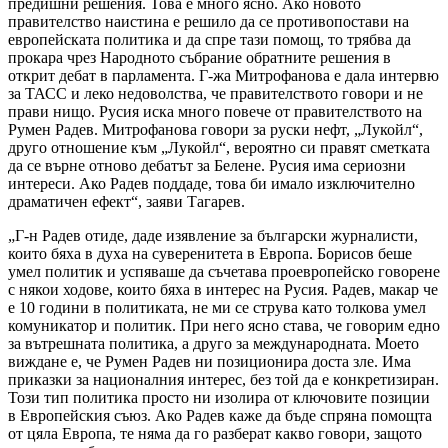
предишни решения. Това е много ясно. Ако новото
правителство наистина е решило да се противопостави на
европейската политика и да спре тази помощ, то трябва да
прокара чрез Народното събрание обратните решения в
открит дебат в парламента. Г-жа Митрофанова е дала интервю
за ТАСС и леко недоволства, че правителството говори и не
прави нищо. Русия иска много повече от правителството на
Румен Радев. Митрофанова говори за руски нефт, „Лукойл“,
друго отношение към „Лукойл“, вероятно си правят сметката
да се върне отново дебатът за Белене. Русия има сериозни
интереси. Ако Радев поддаде, това би имало изключително
драматичен ефект“, заяви Тагарев.
„Г-н Радев отиде, даде изявление за български журналисти,
които бяха в духа на суверенитета в Европа. Борисов беше
умел политик и успяваше да съчетава проевропейско говорене
с някои ходове, които бяха в интерес на Русия. Радев, макар че
е 10 години в политиката, не ми се струва като толкова умел
комуникатор и политик. При него ясно става, че говорим едно
за вътрешната политика, а друго за международната. Моето
виждане е, че Румен Радев ни позиционира доста зле. Има
приказки за националния интерес, без той да е конкретизиран.
Този тип политика просто ни изолира от ключовите позиции
в Европейския съюз. Ако Радев каже да бъде спряна помощта
от цяла Европа, те няма да го разберат какво говори, защото