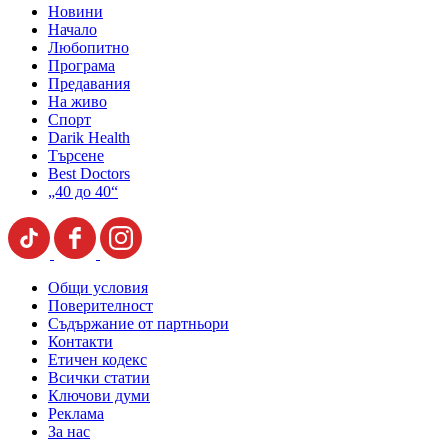
Новини
Начало
Любопитно
Програма
Предавания
На живо
Спорт
Darik Health
Търсене
Best Doctors
„40 до 40“
Общи условия
Поверителност
Съдържание от партньори
Контакти
Етичен кодекс
Всички статии
Ключови думи
Реклама
За нас