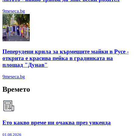
9meseca.bg
Пеперудени крила за кърмещите майки в Русе -
открита е красива пейка в градинката на
площад "Дунав"
9meseca.bg
Времето
Ето какво време ни очаква през уикенда
01.08.2026