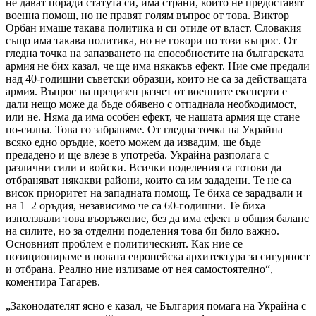
не дават поради статута си, има страни, които не предоставят
военна помощ, но не правят голям въпрос от това. Виктор
Орбан имаше такава политика и си отиде от власт. Словакия
също има такава политика, но не говори по този въпрос. От
гледна точка на запазването на способностите на българската
армия не бих казал, че ще има някакъв ефект. Ние сме предали
над 40-годишни съветски образци, които не са за действащата
армия. Въпрос на прецизен разчет от военните експерти е
дали нещо може да бъде обявено с отпаднала необходимост,
или не. Няма да има особен ефект, че нашата армия ще стане
по-силна. Това го забравяме. От гледна точка на Украйна
всяко едно оръдие, което можем да извадим, ще бъде
предадено и ще влезе в употреба. Украйна разполага с
различни сили и войски. Всички поделения са готови да
отбраняват някакви райони, които са им зададени. Те не са
висок приоритет на западната помощ. Те биха се зарадвали и
на 1–2 оръдия, независимо че са 60-годишни. Те биха
използвали това въоръжение, без да има ефект в общия баланс
на силите, но за отделни поделения това би било важно.
Основният проблем е политическият. Как ние се
позиционираме в новата европейска архитектура за сигурност
и отбрана. Реално ние излизаме от нея самостоятелно“,
коментира Тагарев.
„Законодателят ясно е казал, че България помага на Украйна с