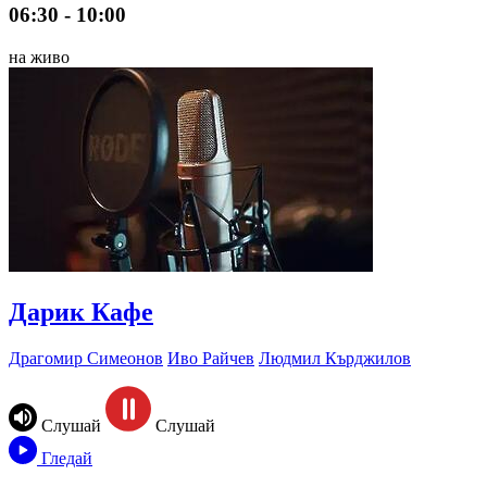
06:30 - 10:00
на живо
Дарик Кафе
Драгомир Симеонов
Иво Райчев
Людмил Кърджилов
Слушай
Слушай
Гледай