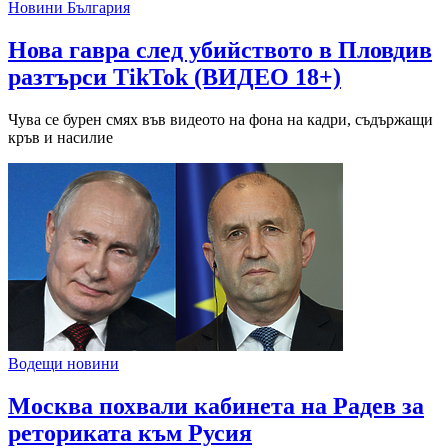
Новини България
Нова гавра след убийството в Пловдив
разтърси TikTok (ВИДЕО 18+)
Чува се бурен смях във видеото на фона на кадри, съдържащи
кръв и насилие
Водещи новини
Москва похвали кабинета на Радев за
реториката към Русия