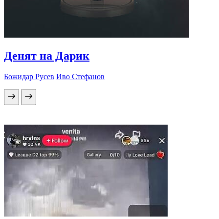
Денят на Дарик
Божидар Русев
Иво Стефанов