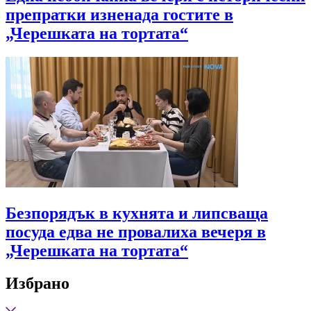
препратки изненада гостите в
„Черешката на тортата“
Безпорядък в кухнята и липсваща
посуда едва не провалиха вечеря в
„Черешката на тортата“
Избрано