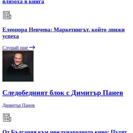
влязоха в книга
Елеонора Ненчева: Маркетингът, който движи
успеха
Слушай още
Следобедният блок с Димитър Панев
Димитър Панев
От България към международното кино: Пътят