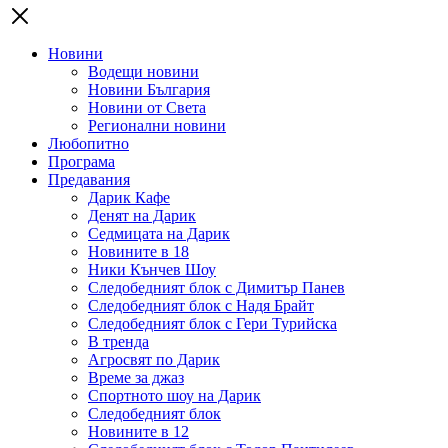
Новини
Водещи новини
Новини България
Новини от Света
Регионални новини
Любопитно
Програма
Предавания
Дарик Кафе
Денят на Дарик
Седмицата на Дарик
Новините в 18
Ники Кънчев Шоу
Следобедният блок с Димитър Панев
Следобедният блок с Надя Брайт
Следобедният блок с Гери Турийска
В тренда
Агросвят по Дарик
Време за джаз
Спортното шоу на Дарик
Следобедният блок
Новините в 12