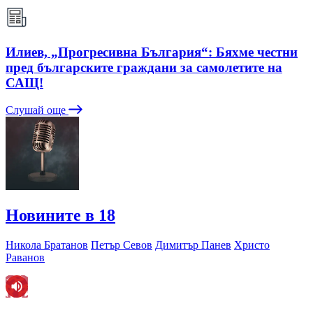
Илиев, „Прогресивна България“: Бяхме честни
пред българските граждани за самолетите на
САЩ!
Слушай още
Новините в 18
Никола Братанов
Петър Севов
Димитър Панев
Христо
Раванов