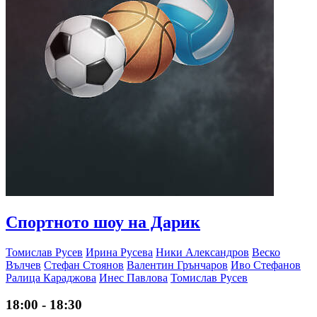
Спортното шоу на Дарик
Томислав Русев
Ирина Русева
Ники Александров
Веско
Вълчев
Стефан Стоянов
Валентин Грънчаров
Иво Стефанов
Ралица Караджова
Инес Павлова
Томислав Русев
18:00 - 18:30