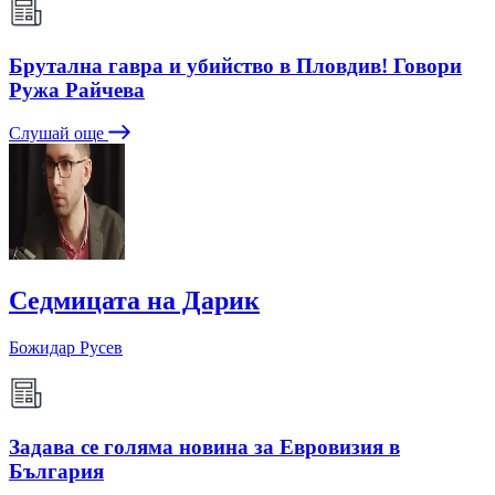
Брутална гавра и убийство в Пловдив! Говори
Ружа Райчева
Слушай още
Седмицата на Дарик
Божидар Русев
Задава се голяма новина за Евровизия в
България