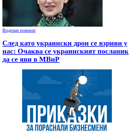
Водещи новини
След като украински дрон се взриви у
нас: Очаква се украинският посланик
да се яви в МВнР