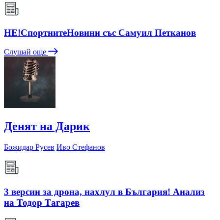
НЕ!СпортнитеНовини със Самуил Петканов
Слушай още
Денят на Дарик
Божидар Русев
Иво Стефанов
3 версии за дрона, нахлул в България! Анализ
на Тодор Тагарев