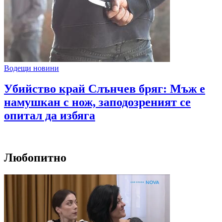
Водещи новини
Убийство край Слънчев бряг: Мъж е
намушкан с нож, заподозреният се
опитал да избяга
Любопитно