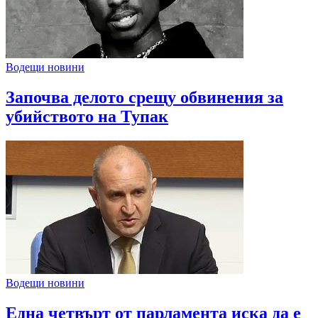
Водещи новини
Започва делото срещу обвинения за
убийството на Тупак
Водещи новини
Една четвърт от парламента иска да е