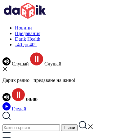
Новини
Предавания
Darik Health
„40 до 40“
Слушай
Слушай
Дарик радио - предаване на живо!
00:00
Гледай