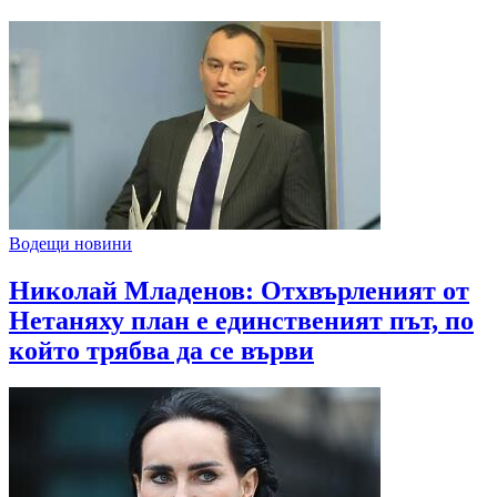
Водещи новини
Николай Младенов: Отхвърленият от
Нетаняху план е единственият път, по
който трябва да се върви