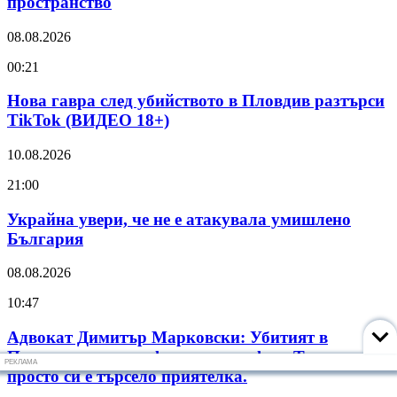
пространство
08.08.2026
00:21
Нова гавра след убийството в Пловдив разтърси
TikTok (ВИДЕО 18+)
10.08.2026
21:00
Украйна увери, че не е атакувала умишлено
България
08.08.2026
10:47
Адвокат Димитър Марковски: Убитият в
Пловдив няма профила на педофил. Това момче
РЕКЛАМА
просто си е търсело приятелка.