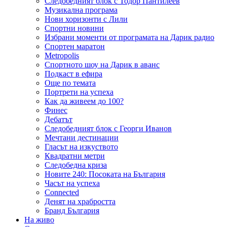
Следобедният блок с Тодор Пантилеев
Музикална програма
Нови хоризонти с Лили
Спортни новини
Избрани моменти от програмата на Дарик радио
Спортен маратон
Metropolis
Спортното шоу на Дарик в аванс
Подкаст в ефира
Още по темата
Портрети на успеха
Как да живеем до 100?
Финес
Дебатът
Следобедният блок с Георги Иванов
Мечтани дестинации
Гласът на изкуството
Квадратни метри
Следобедна криза
Новите 240: Посоката на България
Часът на успеха
Connected
Денят на храбростта
Бранд България
На живо