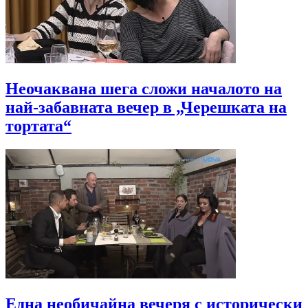
Неочаквана шега сложи началото на
най-забавната вечер в „Черешката на
тортата“
Една необичайна вечеря с исторически