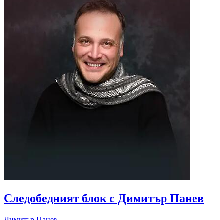
Следобедният блок с Димитър Панев
Димитър Панев