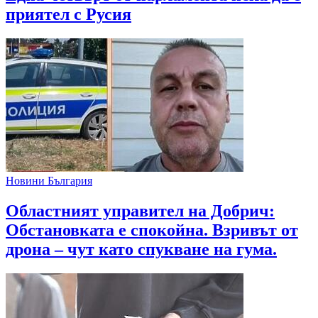
приятел с Русия
Новини България
Областният управител на Добрич:
Обстановката е спокойна. Взривът от
дрона – чут като спукване на гума.