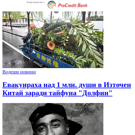
Водещи новини
Евакуираха над 1 млн. души в Източен
Китай заради тайфуна "Долфин"