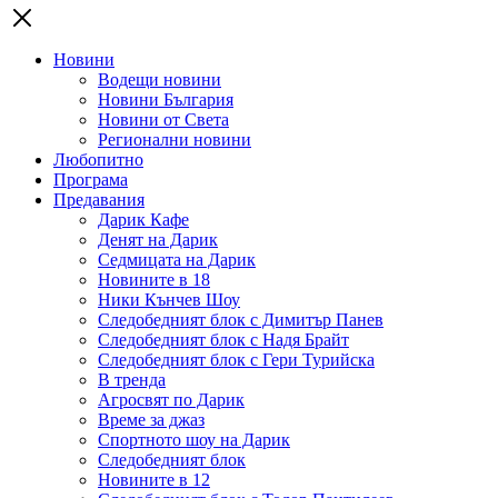
Новини
Водещи новини
Новини България
Новини от Света
Регионални новини
Любопитно
Програма
Предавания
Дарик Кафе
Денят на Дарик
Седмицата на Дарик
Новините в 18
Ники Кънчев Шоу
Следобедният блок с Димитър Панев
Следобедният блок с Надя Брайт
Следобедният блок с Гери Турийска
В тренда
Агросвят по Дарик
Време за джаз
Спортното шоу на Дарик
Следобедният блок
Новините в 12