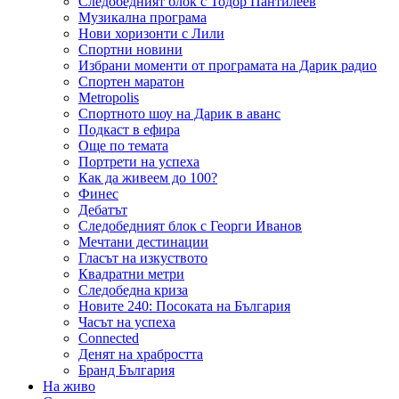
Следобедният блок с Тодор Пантилеев
Музикална програма
Нови хоризонти с Лили
Спортни новини
Избрани моменти от програмата на Дарик радио
Спортен маратон
Metropolis
Спортното шоу на Дарик в аванс
Подкаст в ефира
Още по темата
Портрети на успеха
Как да живеем до 100?
Финес
Дебатът
Следобедният блок с Георги Иванов
Мечтани дестинации
Гласът на изкуството
Квадратни метри
Следобедна криза
Новите 240: Посоката на България
Часът на успеха
Connected
Денят на храбростта
Бранд България
На живо