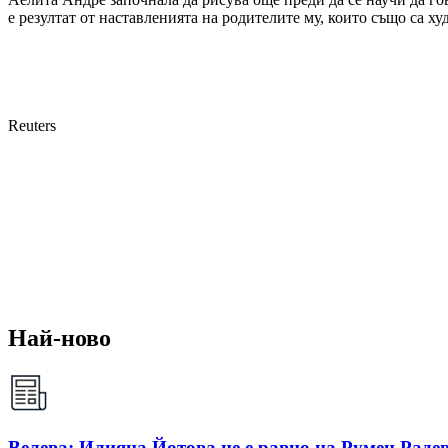
е резултат от наставленията на родителите му, които също са х
Reuters
Най-ново
Велева: Илияна Йотова не е равно на Румен Радев