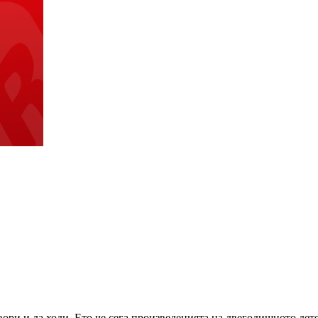
ори и да ходи. Ето че сега произведенията на двегодишното дете