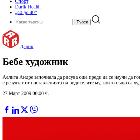
Спорт
Darik Health
„40 до 40“
Дарик
|
Бебе художник
Аелита Андре започнала да рисува още преди да се научи да гов
е резултат от наставленията на родителите му, които също са ху
27 Март 2009 00:00 ч.