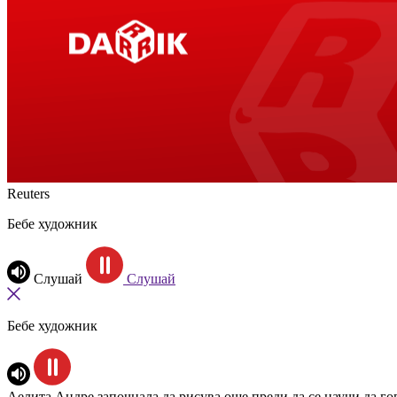
Reuters
Бебе художник
Слушай
Слушай
Бебе художник
Аелита Андре започнала да рисува още преди да се научи да гов