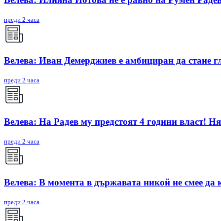
преди 2 часа
Велева: Иван Демерджиев е амбициран да стане г
преди 2 часа
Велева: На Радев му предстоят 4 години власт! Ня
преди 2 часа
Велева: В момента в държавата никой не смее да 
преди 2 часа