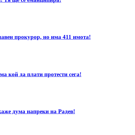
лавен прокурор, но има 411 имота!
ма кой да плати протести сега!
каже дума напреки на Радев!