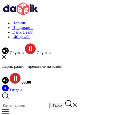
Новини
Предавания
Darik Health
„40 до 40“
Слушай
Слушай
Дарик радио - предаване на живо!
00:00
Гледай