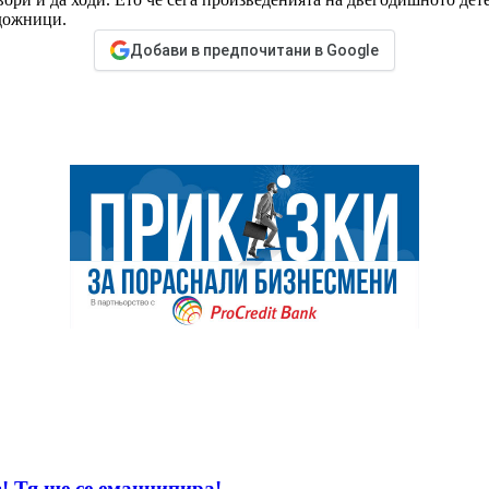
удожници.
Добави в предпочитани в Google
! Тя ще се еманципира!