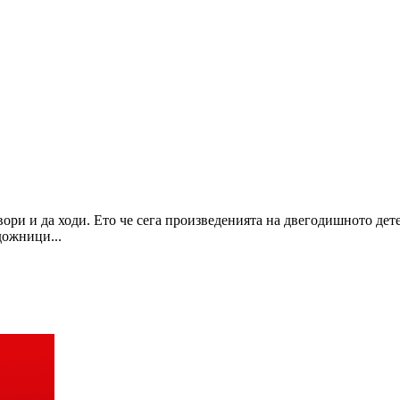
ори и да ходи. Ето че сега произведенията на двегодишното дете
дожници...