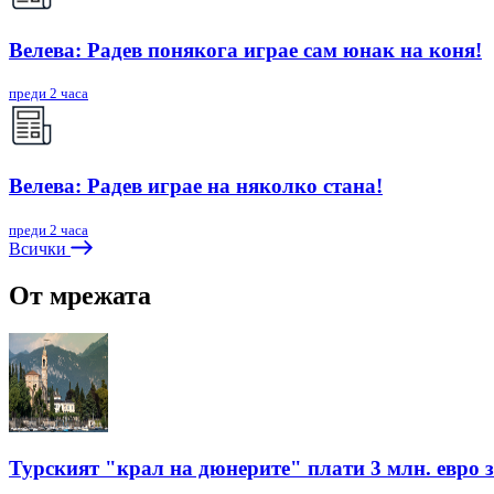
Велева: Радев понякога играе сам юнак на коня!
преди 2 часа
Велева: Радев играе на няколко стана!
преди 2 часа
Всички
От мрежата
Турският "крал на дюнерите" плати 3 млн. евро з