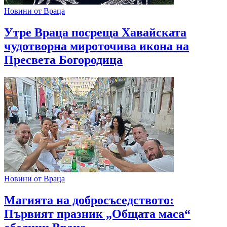
Новини от Враца
Утре Враца посреща Хавайската
чудотворна мироточива икона на
Пресвета Богородица
Новини от Враца
Магията на добросъседството:
Първият празник „Общата маса“