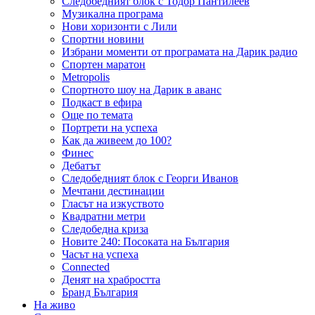
Следобедният блок с Тодор Пантилеев
Музикална програма
Нови хоризонти с Лили
Спортни новини
Избрани моменти от програмата на Дарик радио
Спортен маратон
Metropolis
Спортното шоу на Дарик в аванс
Подкаст в ефира
Още по темата
Портрети на успеха
Как да живеем до 100?
Финес
Дебатът
Следобедният блок с Георги Иванов
Мечтани дестинации
Гласът на изкуството
Квадратни метри
Следобедна криза
Новите 240: Посоката на България
Часът на успеха
Connected
Денят на храбростта
Бранд България
На живо