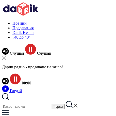
Новини
Предавания
Darik Health
„40 до 40“
Слушай
Слушай
Дарик радио - предаване на живо!
00:00
Гледай