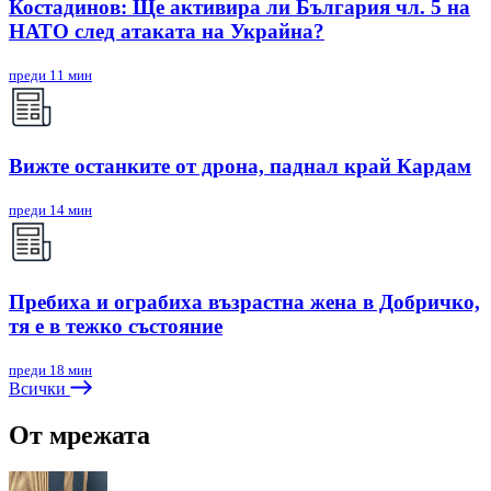
Костадинов: Ще активира ли България чл. 5 на
НАТО след атаката на Украйна?
преди 11 мин
Вижте останките от дрона, паднал край Кардам
преди 14 мин
Пребиха и ограбиха възрастна жена в Добричко,
тя е в тежко състояние
преди 18 мин
Всички
От мрежата