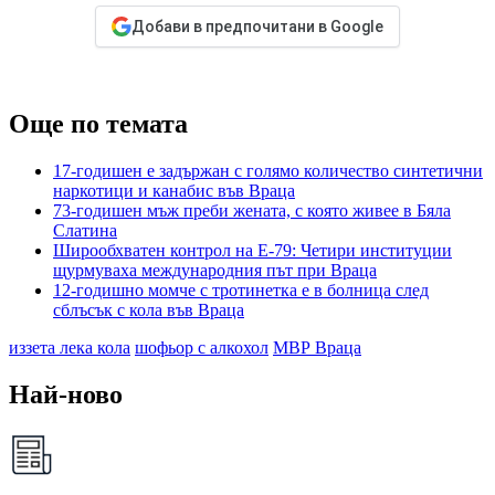
Добави в предпочитани в Google
Още по темата
17-годишен е задържан с голямо количество синтетични
наркотици и канабис във Враца
73-годишен мъж преби жената, с която живее в Бяла
Слатина
Широобхватен контрол на Е-79: Четири институции
щурмуваха международния път при Враца
12-годишно момче с тротинетка е в болница след
сблъсък с кола във Враца
иззета лека кола
шофьор с алкохол
МВР Враца
Най-ново