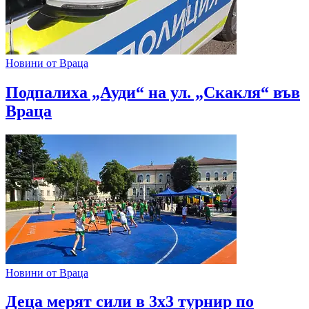
Новини от Враца
Подпалиха „Ауди“ на ул. „Скакля“ във
Враца
Новини от Враца
Деца мерят сили в 3х3 турнир по