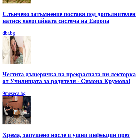
Слънчево затъмнение поставя под допълнителен
натиск енергийната система на Европа
dbr.bg
Честита дъщеричка на прекрасната ни лекторка
от Училищата за родители - Симона Крумова!
9meseca.bg
Хрема, запушено носле и ушни инфекции през