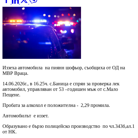
Иззеха автомобила на пиянн шофьор, съобщиха от ОД на
МВР Враца.
14.06.2026г., в 16.25ч. с.Баница е спрян за проверка лек
автомобил, управляван от 53 –годишен мъж от с.Мало
Пещене.
Пробата за алкохол е положителна - 2,29 промила.
Автомобилът е иззет.
Образувано е бързо полицейско производство по чл.343б,ал.1
от НК.