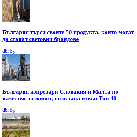
България търси своите 50 продукта, които могат
да станат световни брандове
dbr.bg
България изпревари Словакия и Малта по
качество на живот, но остана извън Топ 40
dbr.bg