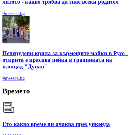
лятотo - какво трябва да знае всеки родител
9meseca.bg
Пеперудени крила за кърмещите майки в Русе -
открита е красива пейка в градинката на
площад "Дунав"
9meseca.bg
Времето
Ето какво време ни очаква през уикенда