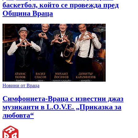
баскетбол, който се провежда пред
Община Враца
Новини от Враца
Симфониета-Враца с известни джаз
музиканти в L.O.V.E. „Приказка за
любовта“