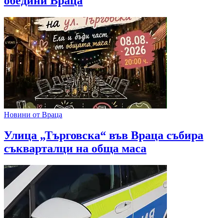
обедини Враца
Новини от Враца
Улица „Търговска“ във Враца събира
съкварталци на обща маса