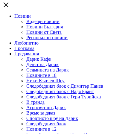
Новини
Водещи новини
Новини България
Новини от Света
Регионални новини
Любопитно
Програма
Предавания
Дарик Кафе
Денят на Дарик
Седмицата на Дарик
Новините в 18
Ники Кънчев Шоу
Следобедният блок с Димитър Панев
Следобедният блок с Надя Брайт
Следобедният блок с Гери Турийска
В тренда
Агросвят по Дарик
Време за джаз
Спортното шоу на Дарик
Следобедният блок
Новините в 12