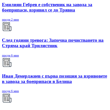
Емилиян Гебрев е собственик на завода за
боеприпаси, взривил се до Трявна
преди 2 мин
След години тревога: Започна почистването на
Стряма край Трилистник
преди 6 мин
Иван Демерджиев с първа позиция за взривовете
в завода за боеприпаси в Белица
преди 6 мин