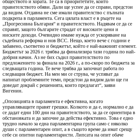
обществото и хората. Те са в приоритетите, които
правителството обяви. Дали ще успее да се справи, предстои
да видим. Отдавна не сме имали правителство с пълната
подкрепа в парламента. Сега цялата власт е в ръцете на
„Прогресивна България“ и правителството. Надявам се да се
справят, защото българите страдат от високите цени и
ниските доходи. Очевидно имаме нужда от ускоряване на
съдебната реформа и нов ВСС. Нещо, което вече с години е
забавено, съответно и бюджетът, който е най-важният елемент.
Бюджетът за 2026 г. трябва да финализира тази година по най-
добрия начин. Аз не бих съдил правителството по
предложението за финала на 2026 г., а по-скоро по бюджета за
следващата година. Те вече трябва да започнат работа по
следващия бюджет. На мен ми се струва, че успяват да
напипат проблемните теми, предстои да видим дали ще ги
доведат докрай с решенията, които предлагат“, заяви
Вигенин.
„Опозицията в парламента е ефективна, когато
управляващите правят грешки. Колкото и да е, нормално е да
се дадат едни 100 дни на правителството, за да се ориентира в
обстановката и да започне да действа ефективно. Това е едно
трудно начало за една парламентарна група само с няколко
души с парламентарен опит, а в същото време да имат срещу
себе си опитни парламентаристи. Липсата на опит обаче