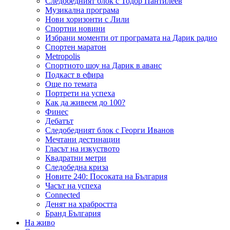
Следобедният блок с Тодор Пантилеев
Музикална програма
Нови хоризонти с Лили
Спортни новини
Избрани моменти от програмата на Дарик радио
Спортен маратон
Metropolis
Спортното шоу на Дарик в аванс
Подкаст в ефира
Още по темата
Портрети на успеха
Как да живеем до 100?
Финес
Дебатът
Следобедният блок с Георги Иванов
Мечтани дестинации
Гласът на изкуството
Квадратни метри
Следобедна криза
Новите 240: Посоката на България
Часът на успеха
Connected
Денят на храбростта
Бранд България
На живо