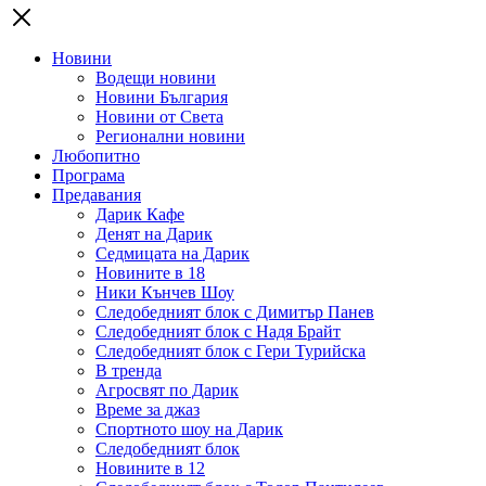
Новини
Водещи новини
Новини България
Новини от Света
Регионални новини
Любопитно
Програма
Предавания
Дарик Кафе
Денят на Дарик
Седмицата на Дарик
Новините в 18
Ники Кънчев Шоу
Следобедният блок с Димитър Панев
Следобедният блок с Надя Брайт
Следобедният блок с Гери Турийска
В тренда
Агросвят по Дарик
Време за джаз
Спортното шоу на Дарик
Следобедният блок
Новините в 12