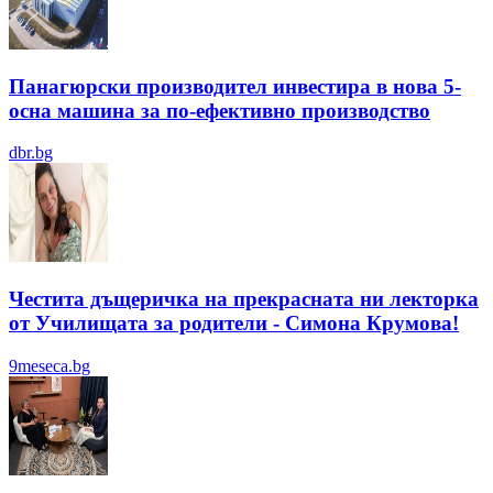
Панагюрски производител инвестира в нова 5-
осна машина за по-ефективно производство
dbr.bg
Честита дъщеричка на прекрасната ни лекторка
от Училищата за родители - Симона Крумова!
9meseca.bg