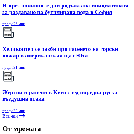
И през почивните дни родължава инициативата
за раздаване на бутилирана вода в София
преди 26 мин
Хеликоптер се разби при гасенето на горски
пожар в американския щат Юта
преди 31 мин
Жертви и ранени в Киев след поредна руска
въздушна атака
преди 39 мин
Всички
От мрежата