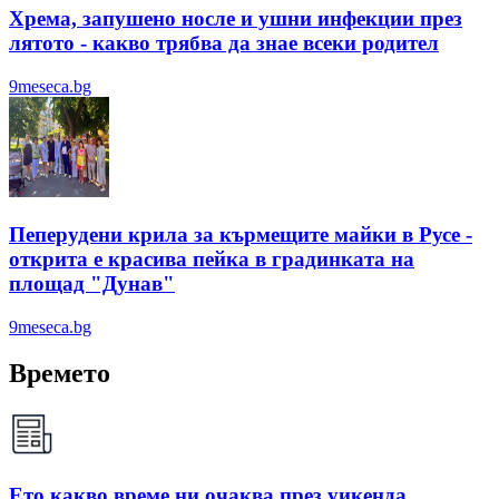
Хрема, запушено носле и ушни инфекции през
лятотo - какво трябва да знае всеки родител
9meseca.bg
Пеперудени крила за кърмещите майки в Русе -
открита е красива пейка в градинката на
площад "Дунав"
9meseca.bg
Времето
Ето какво време ни очаква през уикенда