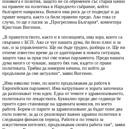
понякога е позитив, защото не си обременен със стария начин
на правене на политика в Народното събрание, който
българите намразиха. Винаги има риск да се подведат и да
правят нещата, както са били правени преди. Ако това се
случи, то ще е пасив за „Прогресивна България“, коментира
Кристиан Вигенин.
„В правителството, както и в опозицията, има хора, които са
свързани с БСП. Ако се чуе нашата дума, би било плюс и за
нас, и за управлението. Ще ни бъде трудно, разбира се. Ще ни
отнеме известно време да се адаптираме в новата ситуация,
защото така за пръв път сме извън парламента. Преди нашата
дума много се чуваше, защото бях там, където се прави
политиката. Трябва да намерим начина, по който да
продължим да сме актуални“, заяви Вигенин.
„Има няколко теми, по които продължавам да работя в
Европейския парламент. Има натрупване и хората започнаха
да разпознават тези идеи. Една от темите е здравеопазването,
политиката по лекарствата. Буквално преди две седмици бе
прието едно становище на здравната комисия, по което
работя. Борим се парите за здравеопазване да бъдат поне два
пъти повече, за да се реализират важни здравни политики в
следващия финансов период. Работя и по темата за
изкуствения интелект, продължавам своята работа там“, заяви