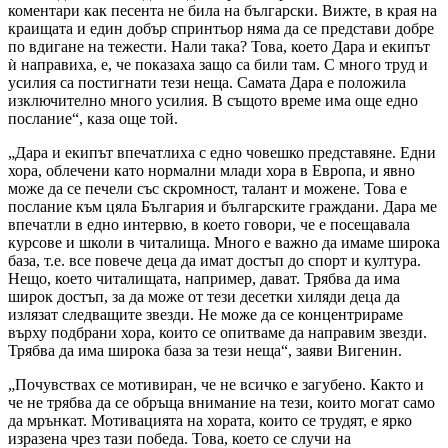
коментари как песента не била на български. Вижте, в края на
краищата и един добър спринтьор няма да се представи добре
по вдигане на тежести. Нали така? Това, което Дара и екипът
ѝ направиха, е, че показаха защо са били там. С много труд и
усилия са постигнати тези неща. Самата Дара е положила
изключително много усилия. В същото време има още едно
послание“, каза още той.
„Дара и екипът впечатлиха с едно човешко представяне. Едни
хора, облечени като нормални млади хора в Европа, и явно
може да се печели със скромност, талант и можене. Това е
послание към цяла България и българските граждани. Дара ме
впечатли в едно интервю, в което говори, че е посещавала
курсове и школи в читалища. Много е важно да имаме широка
база, т.е. все повече деца да имат достъп до спорт и култура.
Нещо, което читалищата, например, дават. Трябва да има
широк достъп, за да може от тези десетки хиляди деца да
излязат следващите звезди. Не може да се концентрираме
върху подбрани хора, които се опитваме да направим звезди.
Трябва да има широка база за тези неща“, заяви Вигенин.
„Почувствах се мотивиран, че не всичко е загубено. Както и
че не трябва да се обръща внимание на тези, които могат само
да мрънкат. Мотивацията на хората, които се трудят, е ярко
изразена чрез тази победа. Това, което се случи на