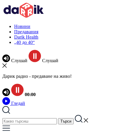
Новини
Предавания
Darik Health
„40 до 40“
Слушай
Слушай
Дарик радио - предаване на живо!
00:00
Гледай