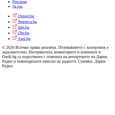
Реклама
За нас
Dsport.bg
9meseca.bg
Idei.bg
Dbr.bg
Agri.bg
© 2026 Всички права запазени. Позоваването с хиперлинк е
задължително. Интервютата, коментарите и новините в
Darik.bg са подготвени с помощта на репортерите на Дарик
Радио и новинарските емисии на радиото. Снимки: Дарик
Радио.