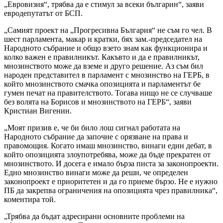
„Евровизия“, трябва да е стимул за всеки българин“, заяви
евродепутатът от БСП.
„Самият проект на „Прогресивна България“ не съм го чел. В
шест парламента, макар и кратки, бях зам.-председател на
Народното събрание и общо взето знам как функционира и
колко важен е правилникът. Какъвто и да е правилникът,
мнозинството може да вземе и друго решение. Аз съм бил
народен представител в парламент с мнозинство на ГЕРБ, в
който мнозинството смачка опозицията и парламентът бе
гумен печат на правителството. Тогава нищо не се случваше
без волята на Борисов и мнозинството на ГЕРБ“, заяви
Кристиан Вигенин.
„Моят призив е, че би било лош сигнал работата на
Народното събрание да започне с орязване на права и
правомощия. Когато имаш мнозинство, винаги един дебат, в
който опозицията злоупотребява, може да бъде прекратен от
мнозинството. И досега е имало бърза писта за законопроекти.
Едно мнозинство винаги може да реши, че определен
законопроект е приоритетен и да го приеме бързо. Не е нужно
ПБ да закрепва ограничения на опозицията чрез правилника“,
коментира той.
„Трябва да бъдат адресирани основните проблеми на