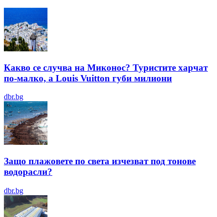
Какво се случва на Миконос? Туристите харчат
по-малко, а Louis Vuitton губи милиони
dbr.bg
Защо плажовете по света изчезват под тонове
водорасли?
dbr.bg