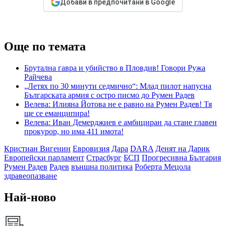
Добави в предпочитани в Google
Още по темата
Брутална гавра и убийство в Пловдив! Говори Ружа
Райчева
„Летях по 30 минути седмично“: Млад пилот напусна
Българската армия с остро писмо до Румен Радев
Велева: Илияна Йотова не е равно на Румен Радев! Тя
ще се еманципира!
Велева: Иван Демерджиев е амбициран да стане главен
прокурор, но има 411 имота!
Кристиан Вигенин
Евровизия
Дара
DARA
Денят на Дарик
Европейски парламент
Страсбург
БСП
Прогресивна България
Румен Радев
Радев
външна политика
Роберта Мецола
здравеопазване
Най-ново