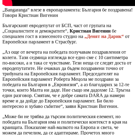
„Bangaranga“ влезе в европарламента: България бе поздравена!
Говори Кристиан Вигенин
Българският евродепутат от БСП, част от групата на
„Социалистите и демократите“,
Кристиан Вигенин
бе
специален гост в изнесеното студио на
„Денят на Дарик“
от
Европейски парламент в Страсбург.
„Аз още от вечерта на победата получавам поздравления от
колеги. Тази седмица изглежда все едно сме с 10 сантиметра
по-високи, а и така се чувстваме. Тези неща се следят доста от
евродепутатите. Не очаквах да бъдем поздравени точно от
трибуната на Европейския парламент. Председателят на
Европейския парламент Роберта Мецола ме поздрави за
победата на България в „Евровизия“, а аз благодарих за 12-те
точки, които Малта ни даде. Ние също им дадохме 12. Тръгна
един разговор. Смятам, че е добре самата DARA да намери
време и да дойде до Европейския парламент. Би било
интересно и хубаво събитие“, заяви Кристиан Вигенин.
„Може би не трябва да търсим политическия елемент, но
победата на България има и политически контекст в края на
краищата. Показахме най-малкото на Европа и света, че
можем да печелим, да се адаптираме. Прочетох много