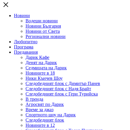
Новини
Водещи новини
Новини България
Новини от Света
Регионални новини
Любопитно
Програма
Предавания
Дарик Кафе
Денят на Дарик
Седмицата на Дарик
Новините в 18
Ники Кънчев Шоу
Следобедният блок с Димитър Панев
Следобедният блок с Надя Брайт
Следобедният блок с Гери Турийска
В тренда
Агросвят по Дарик
Време за джаз
Спортното шоу на Дарик
Следобедният блок
Новините в 12