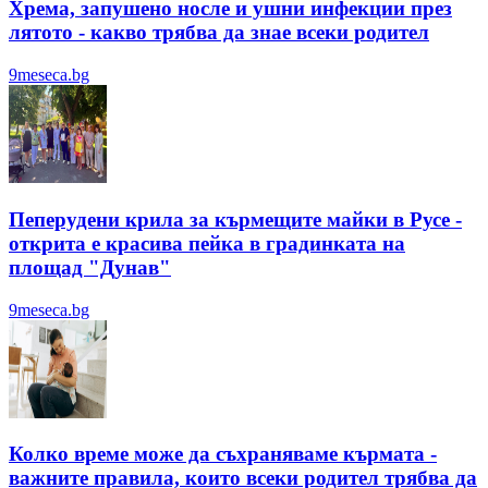
Хрема, запушено носле и ушни инфекции през
лятотo - какво трябва да знае всеки родител
9meseca.bg
Пеперудени крила за кърмещите майки в Русе -
открита е красива пейка в градинката на
площад "Дунав"
9meseca.bg
Колко време може да съхраняваме кърмата -
важните правила, които всеки родител трябва да