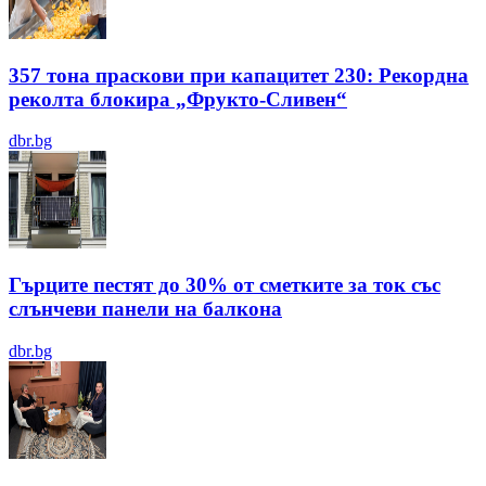
357 тона праскови при капацитет 230: Рекордна
реколта блокира „Фрукто-Сливен“
dbr.bg
Гърците пестят до 30% от сметките за ток със
слънчеви панели на балкона
dbr.bg