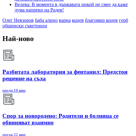
Велева: В момента в държавата никой не смее да каже
дума напреки на Радев!
Олег Невзоров
баба алино
варна
коцев
благомир коцев
герб
общински съветници
Най-ново
Разбитата лаборатория за фентанил: Предстои
решение на съда
преди 19 мин
Спор за новородено: Родители и болница се
обвиняват взаимно
преди 22 мин