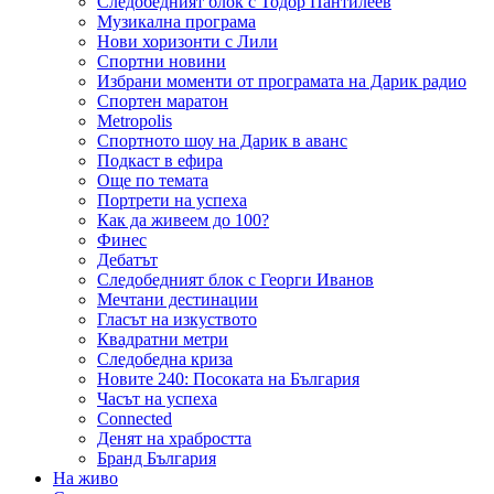
Следобедният блок с Тодор Пантилеев
Музикална програма
Нови хоризонти с Лили
Спортни новини
Избрани моменти от програмата на Дарик радио
Спортен маратон
Metropolis
Спортното шоу на Дарик в аванс
Подкаст в ефира
Още по темата
Портрети на успеха
Как да живеем до 100?
Финес
Дебатът
Следобедният блок с Георги Иванов
Мечтани дестинации
Гласът на изкуството
Квадратни метри
Следобедна криза
Новите 240: Посоката на България
Часът на успеха
Connected
Денят на храбростта
Бранд България
На живо