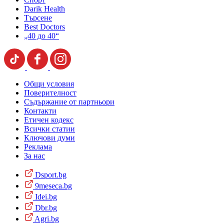
Darik Health
Търсене
Best Doctors
„40 до 40“
Общи условия
Поверителност
Съдържание от партньори
Контакти
Етичен кодекс
Всички статии
Ключови думи
Реклама
За нас
Dsport.bg
9meseca.bg
Idei.bg
Dbr.bg
Agri.bg