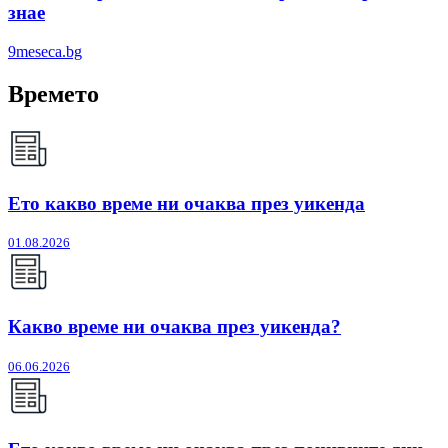
знае
9meseca.bg
Времето
Ето какво време ни очаква през уикенда
01.08.2026
Какво време ни очаква през уикенда?
06.06.2026