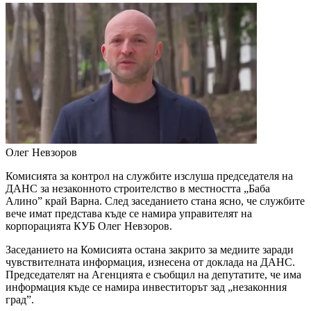
Олег Невзоров
Комисията за контрол на службите изслуша председателя на
ДАНС за незаконното строителство в местността „Баба
Алино” край Варна. След заседанието стана ясно, че службите
вече имат представа къде се намира управителят на
корпорацията КУБ Олег Невзоров.
Заседанието на Комисията остана закрито за медиите заради
чувствителната информация, изнесена от доклада на ДАНС.
Председателят на Агенцията е съобщил на депутатите, че има
информация къде се намира инвеститорът зад „незаконния
град”.