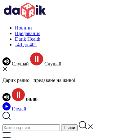
Новини
Предавания
Darik Health
„40 до 40“
Слушай
Слушай
Дарик радио - предаване на живо!
00:00
Гледай