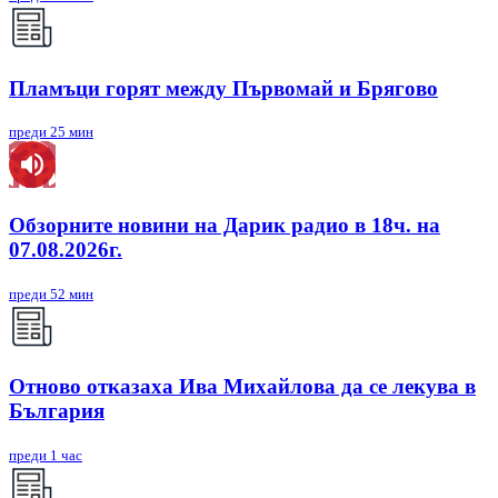
Пламъци горят между Първомай и Брягово
преди 25 мин
Обзорните новини на Дарик радио в 18ч. на
07.08.2026г.
преди 52 мин
Отново отказаха Ива Михайлова да се лекува в
България
преди 1 час