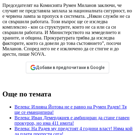
Председателят на Комисията Румен Миланов заключи, че
случаят не представяла заплаха за националната сигурност, но
е червена лампа за пропуск в системата. „Някои служби не са
си свършили работата. Този въпрос ще се изследва
комплексно - кои са структурите, които не са или са си
свършили работата. И Министерството на земеделието и
храните, и община. Прокуратурата трябва да изследва
факторите, които са довели до това състоянието”, посочи
Миланов. Според него не е изключено да се стигне и до
арести, пише NOVA.
Добави в предпочитани в Google
Още по темата
Велева: Илияна Йотова не е равно на Румен Радев! Тя
ще се еманципира!
Велева: Иван Демерджиев е амбициран да стане главен
прокурор, но има 411 имота!
Велева: На Радев му предстоят 4 години власт! Няма кой
да плати протести сега!