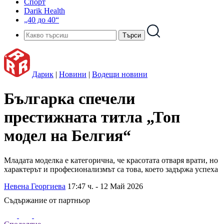
Спорт
Darik Health
„40 до 40“
Дарик
|
Новини
|
Водещи новини
Българка спечели
престижната титла „Топ
модел на Белгия“
Младата моделка е категорична, че красотата отваря врати, но
характерът и професионализмът са това, което задържа успеха
Невена Георгиева
17:47 ч. - 12 Май 2026
Съдържание от партньор