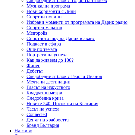
Следобедният блок с Тодор Пантилеев
Музикална програма
Нови хоризонти с Лили
Спортни новини
Избрани моменти от програмата на Дарик радио
Спортен маратон
Metropolis
Спортното шоу на Дарик в аванс
Подкаст в ефира
Още по темата
Портрети на успеха
Как да живеем до 100?
Финес
Дебатът
Следобедният блок с Георги Иванов
Мечтани дестинации
Гласът на изкуството
Квадратни метри
Следобедна криза
Новите 240: Посоката на България
Часът на успеха
Connected
Денят на храбростта
Бранд България
На живо