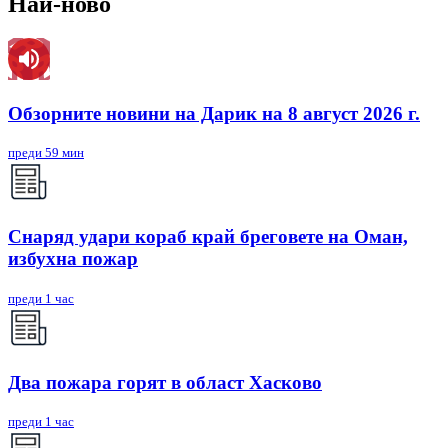
Най-ново
Обзорните новини на Дарик на 8 август 2026 г.
преди 59 мин
Снаряд удари кораб край бреговете на Оман,
избухна пожар
преди 1 час
Два пожара горят в област Хасково
преди 1 час