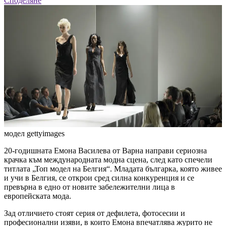
Споделяне
модел
gettyimages
20-годишната Емона Василева от Варна направи сериозна
крачка към международната модна сцена, след като спечели
титлата „Топ модел на Белгия“. Младата българка, която живее
и учи в Белгия, се открои сред силна конкуренция и се
превърна в едно от новите забележителни лица в
европейската мода.
Зад отличието стоят серия от дефилета, фотосесии и
професионални изяви, в които Емона впечатлява журито не