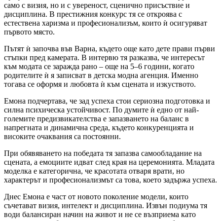
само с визия, но и с увереност, сценично присъствие и
дисциплина. В престижния конкурс тя се откроява с
естествена харизма и професионализъм, които ѝ осигуряват
първото място.
Пътят ѝ започва във Варна, където още като дете прави първи
стъпки пред камерата. В интервю тя разказва, че интересът
към модата се заражда рано – още на 5–6 години, когато
родителите ѝ я записват в детска модна агенция. Именно
тогава се оформя и любовта ѝ към сцената и изкуството.
Емона подчертава, че зад успеха стои сериозна подготовка и
силна психическа устойчивост. По думите ѝ едно от най-
големите предизвикателства е запазването на баланс в
напрегната и динамична среда, където конкуренцията и
високите очаквания са постоянни.
При обявяването на победата тя запазва самообладание на
сцената, а емоциите идват след края на церемонията. Младата
моделка е категорична, че красотата отваря врати, но
характерът и професионализмът са това, което задържа успеха.
Днес Емона е част от новото поколение модели, които
съчетават визия, интелект и дисциплина. Извън подиума тя
води балансиран начин на живот и не се възприема като