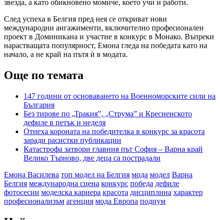
звезда, а като обикновено момиче, което учи и работи.
След успеха в Белгия пред нея се откриват нови
международни ангажименти, включително професионален
проект в Доминикана и участие в конкурс в Монако. Въпреки
нарастващата популярност, Емона гледа на победата като на
начало, а не край на пътя ѝ в модата.
Още по темата
147 години от основаването на Военноморските сили на
България
Без тирове по „Тракия”, „Струма” и Кресненското
дефиле в петък и неделя
Отнеха короната на победителка в конкурс за красота
заради расистки публикации
Катастрофа затвори главния път София – Варна край
Велико Търново, две деца са пострадали
Емона Василева
топ модел на Белгия
мода
модел
Варна
Белгия
международна сцена
конкурс
победа
дефиле
фотосесии
моделска кариера
красота
дисциплина
характер
професионализъм
агенция
мода Европа
подиум