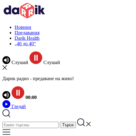
Новини
Предавания
Darik Health
„40 до 40“
Слушай
Слушай
Дарик радио - предаване на живо!
00:00
Гледай