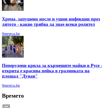
Хрема, запушено носле и ушни инфекции през
лятотo - какво трябва да знае всеки родител
9meseca.bg
Пеперудени крила за кърмещите майки в Русе -
открита е красива пейка в градинката на
площад "Дунав"
9meseca.bg
Времето