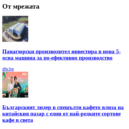
От мрежата
Панагюрски производител инвестира в нова 5-
осна машина за по-ефективно производство
dbr.bg
Българският лидер в спешълти кафето влиза на
китайския пазар с едни от най-редките сортове
кафе в света