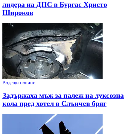
лидера на ДПС в Бургас Христо
Широков
Водещи новини
Задържаха мъж за палеж на луксозна
кола пред хотел в Слънчев бряг