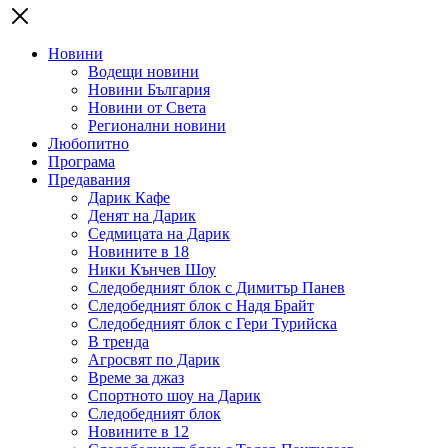
Новини
Водещи новини
Новини България
Новини от Света
Регионални новини
Любопитно
Програма
Предавания
Дарик Кафе
Денят на Дарик
Седмицата на Дарик
Новините в 18
Ники Кънчев Шоу
Следобедният блок с Димитър Панев
Следобедният блок с Надя Брайт
Следобедният блок с Гери Турийска
В тренда
Агросвят по Дарик
Време за джаз
Спортното шоу на Дарик
Следобедният блок
Новините в 12