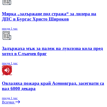
Мярка „задържане под стража“ за лидера на
ДПС в Бургас Христо Широков
преди 1 час
Задържаха мъж за палеж на луксозна кола пред
хотел в Слънчев бряг
преди 1 час
Овладяха пожара край Асеновград, засегнати са
над 6000 декара
преди 1 час
Всички