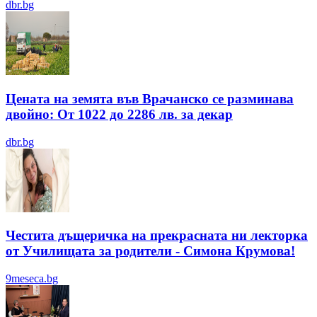
dbr.bg
Цената на земята във Врачанско се разминава
двойно: От 1022 до 2286 лв. за декар
dbr.bg
Честита дъщеричка на прекрасната ни лекторка
от Училищата за родители - Симона Крумова!
9meseca.bg