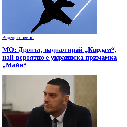
Водещи новини
МО: Дронът, паднал край „Кардам“,
най-вероятно е украинска примамка
„Майя“