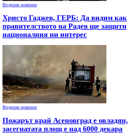
Водещи новини
Христо Гаджев, ГЕРБ: Да видим как
правителството на Радев ще защити
националния ни интерес
Водещи новини
Пожарът край Асеновград е овладян,
засегнатата площ е над 6000 декара