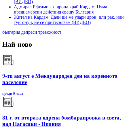
(ВИДЕО)
Адмирал Ефтимов за дрона край Кардам: Няма
преднамерени действия срещу България
Жител на Кардам: Дали ще ме удари дрон, или рак, или
туй-онуй, не се притеснявам (ВИДЕО)
българия
депреси
тревожност
Най-ново
9-ти август е Международен ден на коренното
население
преди 6 часа
81 г. от втората ядрена бомбардировка в света,
над Нагасаки - Япония