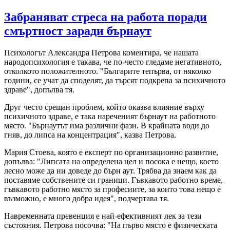
Забраняват стреса на работа поради
смъртност заради бърнаут
Психологът Александра Петрова коментира, че нашата
народопсихология е такава, че по-често гледаме негативното,
отколкото положителното. "Българите тепърва, от няколко
години, се учат да споделят, да търсят подкрепа за психичното
здраве", допълва тя.
Друг често срещан проблем, който оказва влияние върху
психичното здраве, е така нареченият бърнаут на работното
място. "Бърнаутът има различни фази. В крайната води до
гняв, до липса на концентрация", казва Петрова.
Мария Стоева, която е експерт по организационно развитие,
допълва: "Липсата на определена цел и посока е нещо, което
лесно може да ни доведе до бърн аут. Трябва да знаем как да
поставяме собствените си граници. Гъвкавото работно време,
гъвкавото работно място за професиите, за които това нещо е
възможно, е много добра идея", подчертава тя.
Навременната превенция е най-ефективният лек за тези
състояния. Петрова посочва: "На първо място е физическата