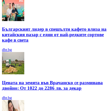
Българският лидер в спешълти кафето влиза на
китайския пазар с едни от най-редките сортове
кафе в света
dbr.bg
Цената на земята във Врачанско се разминава
двойно: От 1022 до 2286 лв. за декар
dbr.bg