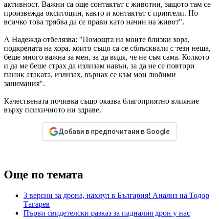
активност. Важни са още сонтактът с животни, защото там се
произвежда окситоцин, както и контактът с приятели. Но
всичко това трябва да се прави като начин на живот".
А Надежда отбелязва: "Помощта на моите близки хора,
подкрепата на хора, които също са се сблъсквали с тези неща,
беше много важна за мен, за да видя, че не съм сама. Колкото
и да ме беше страх да излизам навън, за да не се повтори
паник атаката, излизах, върнах се към мои любими
занимания".
Качествената почивка също оказва благоприятно влияние
върху психичното ни здраве.
Добави в предпочитани в Google
Още по темата
3 версии за дрона, нахлул в България! Анализ на Тодор
Тагарев
Първи свидетелски разказ за падналия дрон у нас