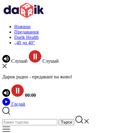
Новини
Предавания
Darik Health
„40 до 40“
Слушай
Слушай
Дарик радио - предаване на живо!
00:00
Гледай