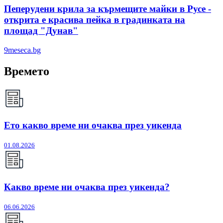
Пеперудени крила за кърмещите майки в Русе -
открита е красива пейка в градинката на
площад "Дунав"
9meseca.bg
Времето
Ето какво време ни очаква през уикенда
01.08.2026
Какво време ни очаква през уикенда?
06.06.2026