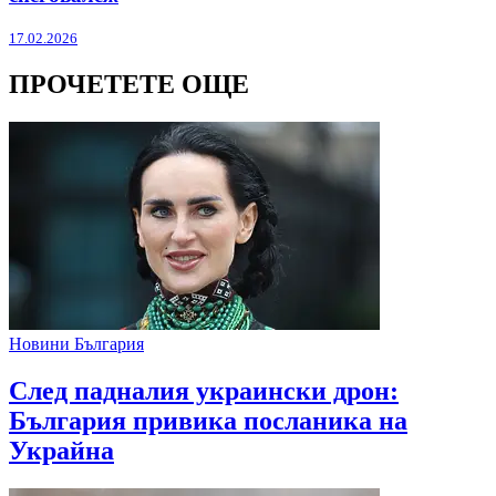
17.02.2026
ПРОЧЕТЕТЕ ОЩЕ
Новини България
След падналия украински дрон:
България привика посланика на
Украйна