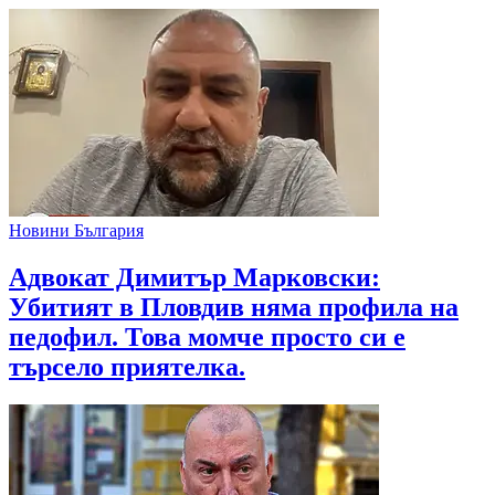
Новини България
Адвокат Димитър Марковски:
Убитият в Пловдив няма профила на
педофил. Това момче просто си е
търсело приятелка.