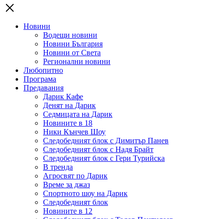
Новини
Водещи новини
Новини България
Новини от Света
Регионални новини
Любопитно
Програма
Предавания
Дарик Кафе
Денят на Дарик
Седмицата на Дарик
Новините в 18
Ники Кънчев Шоу
Следобедният блок с Димитър Панев
Следобедният блок с Надя Брайт
Следобедният блок с Гери Турийска
В тренда
Агросвят по Дарик
Време за джаз
Спортното шоу на Дарик
Следобедният блок
Новините в 12