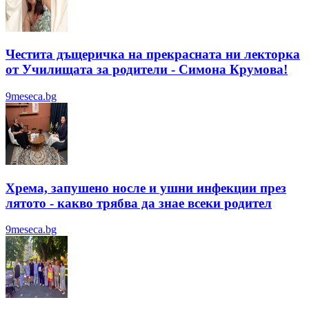
Честита дъщеричка на прекрасната ни лекторка
от Училищата за родители - Симона Крумова!
9meseca.bg
Хрема, запушено носле и ушни инфекции през
лятотo - какво трябва да знае всеки родител
9meseca.bg