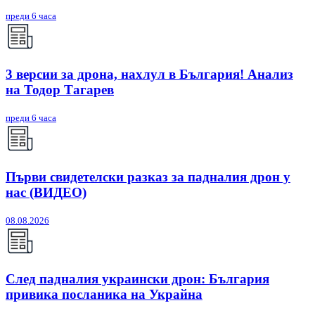
преди 6 часа
3 версии за дрона, нахлул в България! Анализ
на Тодор Тагарев
преди 6 часа
Първи свидетелски разказ за падналия дрон у
нас (ВИДЕО)
08.08.2026
След падналия украински дрон: България
привика посланика на Украйна