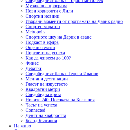
Следобедният блок с Тодор Пантилеев
Музикална програма
Нови хоризонти с Лили
Спортни новини
Избрани моменти от програмата на Дарик радио
Спортен маратон
Metropolis
Спортното шоу на Дарик в аванс
Подкаст в ефира
Още по темата
Портрети на успеха
Как да живеем до 100?
Финес
Дебатът
Следобедният блок с Георги Иванов
Мечтани дестинации
Гласът на изкуството
Квадратни метри
Следобедна криза
Новите 240: Посоката на България
Часът на успеха
Connected
Денят на храбростта
Бранд България
На живо