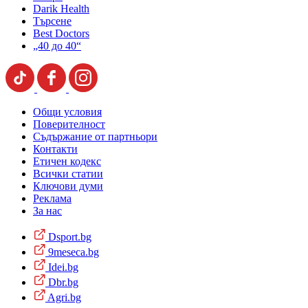
Darik Health
Търсене
Best Doctors
„40 до 40“
Общи условия
Поверителност
Съдържание от партньори
Контакти
Етичен кодекс
Всички статии
Ключови думи
Реклама
За нас
Dsport.bg
9meseca.bg
Idei.bg
Dbr.bg
Agri.bg