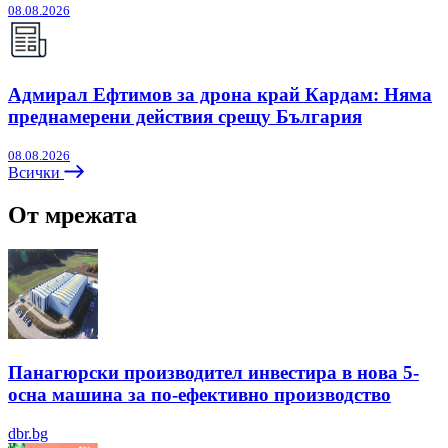
08.08.2026
Адмирал Ефтимов за дрона край Кардам: Няма
преднамерени действия срещу България
08.08.2026
Всички
От мрежата
Панагюрски производител инвестира в нова 5-
осна машина за по-ефективно производство
dbr.bg