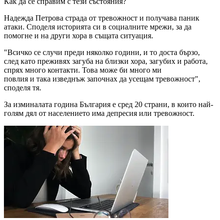
Как да се справим с тези състояния?
Надежда Петрова страда от тревожност и получава паник
атаки. Споделя историята си в социалните мрежи, за да
помогне и на други хора в същата ситуация.
"Всичко се случи преди няколко години, и то доста бързо,
след като преживях загуба на близки хора, загубих и работа,
спрях много контакти. Това може би много ми
повлия и така изведнъж започнах да усещам тревожност",
споделя тя.
За изминалата година България е сред 20 страни, в които най-
голям дял от населението има депресия или тревожност.