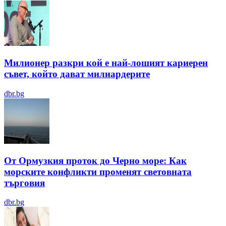
Милионер разкри кой е най-лошият кариерен
съвет, който дават милиардерите
dbr.bg
От Ормузкия проток до Черно море: Как
морските конфликти променят световната
търговия
dbr.bg