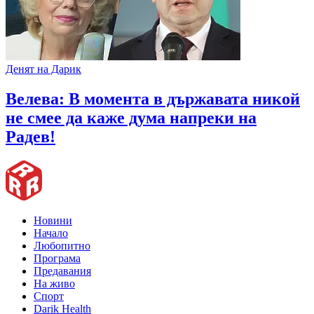
Денят на Дарик
Велева: В момента в държавата никой
не смее да каже дума напреки на
Радев!
Новини
Начало
Любопитно
Програма
Предавания
На живо
Спорт
Darik Health