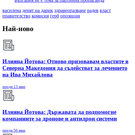
България не е тема за партийна пропаганда
василена
денят на дарик
здравеопазване
радев
власт
правителство
комисия
герб
опозиция
Най-ново
Илияна Йотова: Отново призовавам властите в
Северна Македония да съдействат за лечението
на Ива Михайлова
преди 13 мин
Илияна Йотова: Държавата да подпомогне
компаниите за дронове и антидрон системи
преди 56 мин