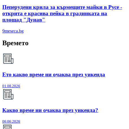
Пеперудени крила за кърмещите майки в Русе -
открита е красива пейка в градинката на
площад "Дунав"
9meseca.bg
Времето
Ето какво време ни очаква през уикенда
01.08.2026
Какво време ни очаква през уикенда?
06.06.2026