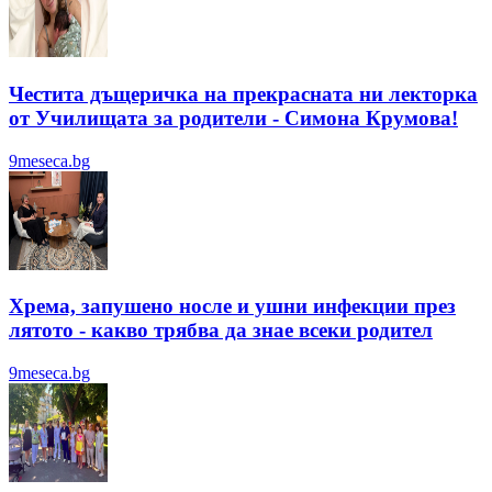
Честита дъщеричка на прекрасната ни лекторка
от Училищата за родители - Симона Крумова!
9meseca.bg
Хрема, запушено носле и ушни инфекции през
лятотo - какво трябва да знае всеки родител
9meseca.bg