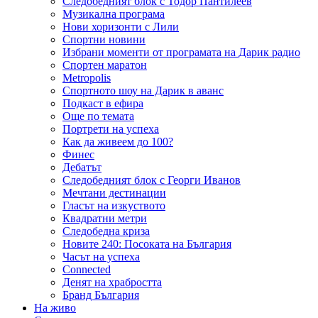
Следобедният блок с Тодор Пантилеев
Музикална програма
Нови хоризонти с Лили
Спортни новини
Избрани моменти от програмата на Дарик радио
Спортен маратон
Metropolis
Спортното шоу на Дарик в аванс
Подкаст в ефира
Още по темата
Портрети на успеха
Как да живеем до 100?
Финес
Дебатът
Следобедният блок с Георги Иванов
Мечтани дестинации
Гласът на изкуството
Квадратни метри
Следобедна криза
Новите 240: Посоката на България
Часът на успеха
Connected
Денят на храбростта
Бранд България
На живо