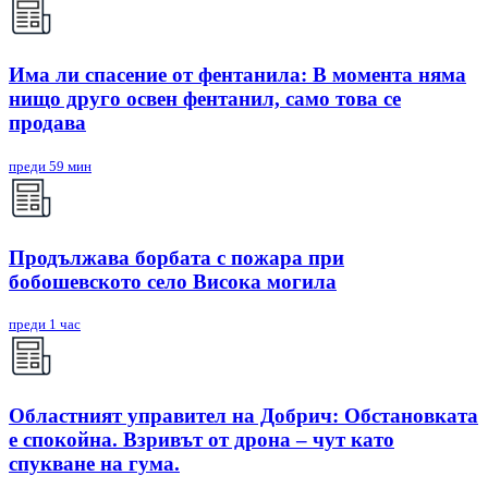
Има ли спасение от фентанила: В момента няма
нищо друго освен фентанил, само това се
продава
преди 59 мин
Продължава борбата с пожара при
бобошевското село Висока могила
преди 1 час
Областният управител на Добрич: Обстановката
е спокойна. Взривът от дрона – чут като
спукване на гума.