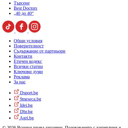
Търсене
Best Doctors
„40 до 40“
Общи условия
Поверителност
Съдържание от партньори
Контакти
Етичен кодекс
Всички статии
Ключови думи
Реклама
За нас
Dsport.bg
9meseca.bg
Idei.bg
Dbr.bg
Agri.bg
© 2026 Всички права запазени. Позоваването с хиперлинк е