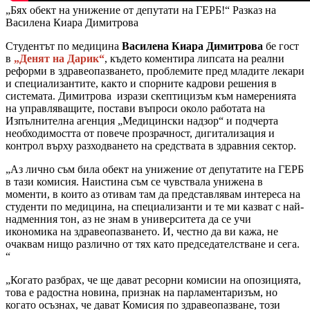
„Бях обект на унижение от депутати на ГЕРБ!“ Разказ на
Василена Киара Димитрова
Студентът по медицина
Василена Киара Димитрова
бе гост
в
„Денят на Дарик“
, където коментира липсата на реални
реформи в здравеопазването, проблемите пред младите лекари
и специализантите, както и спорните кадрови решения в
системата. Димитрова изрази скептицизъм към намеренията
на управляващите, постави въпроси около работата на
Изпълнителна агенция „Медицински надзор“ и подчерта
необходимостта от повече прозрачност, дигитализация и
контрол върху разходването на средствата в здравния сектор.
„Аз лично съм била обект на унижение от депутатите на ГЕРБ
в тази комисия. Наистина съм се чувствала унижена в
моменти, в които аз отивам там да представлявам интереса на
студенти по медицина, на специализанти и те ми казват с най-
надменния тон, аз не знам в университета да се учи
икономика на здравеопазването. И, честно да ви кажа, не
очаквам нищо различно от тях като председателстване и сега.
“
„Когато разбрах, че ще дават ресорни комисии на опозицията,
това е радостна новина, признак на парламентаризъм, но
когато осъзнах, че дават Комисия по здравеопазване, този