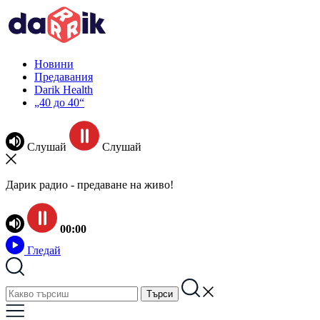
Новини
Предавания
Darik Health
„40 до 40“
Слушай
Слушай
Дарик радио - предаване на живо!
00:00
Гледай