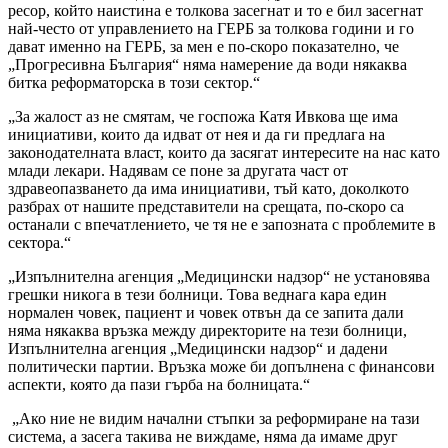
ресор, който наистина е толкова засегнат и то е бил засегнат
най-често от управлението на ГЕРБ за толкова години и го
дават именно на ГЕРБ, за мен е по-скоро показателно, че
„Прогресивна България“ няма намерение да води някаква
битка реформаторска в този сектор.“
„За жалост аз не смятам, че госпожа Катя Ивкова ще има
инициативи, които да идват от нея и да ги предлага на
законодателната власт, които да засягат интересите на нас като
млади лекари. Надявам се поне за другата част от
здравеопазването да има инициативи, тъй като, доколкото
разбрах от нашите представители на срещата, по-скоро са
останали с впечатлението, че тя не е запозната с проблемите в
сектора.“
„Изпълнителна агенция „Медицински надзор“ не установява
грешки никога в тези болници. Това веднага кара един
нормален човек, пациент и човек отвън да се запита дали
няма някаква връзка между директорите на тези болници,
Изпълнителна агенция „Медицински надзор“ и дадени
политически партии. Връзка може би допълнена с финансови
аспекти, която да пази гърба на болницата.“
„Ако ние не видим начални стъпки за реформиране на тази
система, а засега такива не виждаме, няма да имаме друг