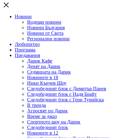
Новини
Водещи новини
Новини България
Новини от Света
Регионални новини
Любопитно
Програма
Предавания
Дарик Кафе
Денят на Дарик
Седмицата на Дарик
Новините в 18
Ники Кънчев Шоу
Следобедният блок с Димитър Панев
Следобедният блок с Надя Брайт
Следобедният блок с Гери Турийска
В тренда
Агросвят по Дарик
Време за джаз
Спортното шоу на Дарик
Следобедният блок
Новините в 12