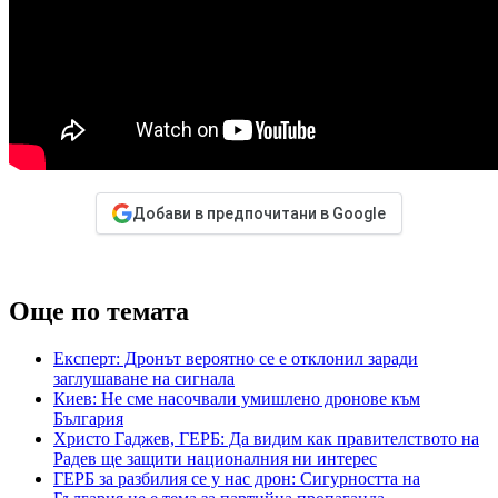
Добави в предпочитани в Google
Още по темата
Експерт: Дронът вероятно се е отклонил заради
заглушаване на сигнала
Киев: Не сме насочвали умишлено дронове към
България
Христо Гаджев, ГЕРБ: Да видим как правителството на
Радев ще защити националния ни интерес
ГЕРБ за разбилия се у нас дрон: Сигурността на