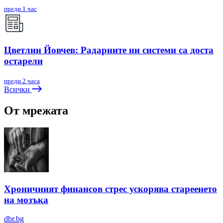
преди 1 час
Цветлин Йовчев: Радарните ни системи са доста
остарели
преди 2 часа
Всички
От мрежата
Хроничният финансов стрес ускорява стареенето
на мозъка
dbr.bg