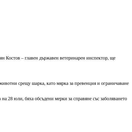
иян Костов – главен държавен ветеринарен инспектор, ще
животни срещу шарка, като мярка за превенция и ограничаване
на 28 юли, бяха обсъдени мерки за справяне със заболяването