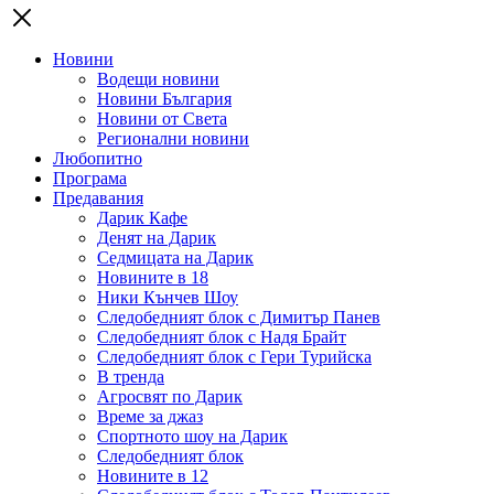
Новини
Водещи новини
Новини България
Новини от Света
Регионални новини
Любопитно
Програма
Предавания
Дарик Кафе
Денят на Дарик
Седмицата на Дарик
Новините в 18
Ники Кънчев Шоу
Следобедният блок с Димитър Панев
Следобедният блок с Надя Брайт
Следобедният блок с Гери Турийска
В тренда
Агросвят по Дарик
Време за джаз
Спортното шоу на Дарик
Следобедният блок
Новините в 12