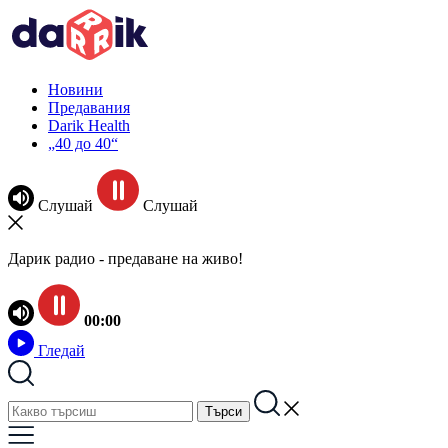
Новини
Предавания
Darik Health
„40 до 40“
Слушай
Слушай
Дарик радио - предаване на живо!
00:00
Гледай