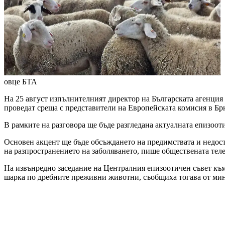
овце
БТА
На 25 август изпълнителният директор на Българската агенция
проведат среща с представители на Европейската комисия в Бр
В рамките на разговора ще бъде разгледана актуалната епизоот
Основен акцент ще бъде обсъждането на предимствата и недос
на разпространението на заболяването, пише обществената теле
На извънредно заседание на Централния епизоотичен съвет към
шарка по дребните преживни животни, съобщиха тогава от мин