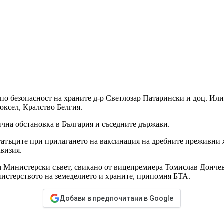
 по безопасност на храните д-р Светлозар Патарински и доц. Ил
юксел, Кралство Белгия.
ична обстановка в България и съседните държави.
татъците при прилагането на ваксинация на дребните преживни 
визия.
 Министерски съвет, свикано от вицепремиера Томислав Дончев 
истерството на земеделието и храните, припомня БТА.
Добави в предпочитани в Google