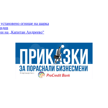
е установено огнище на шарка
овдив
ани на „Капитан Андреево”