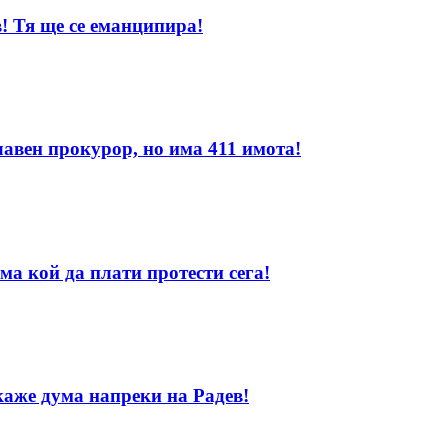
! Тя ще се еманципира!
лавен прокурор, но има 411 имота!
ма кой да плати протести сега!
каже дума напреки на Радев!