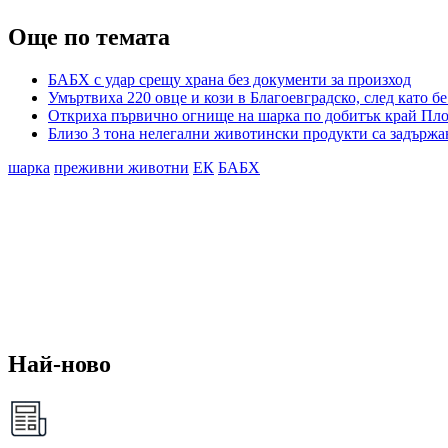
Още по темата
БАБХ с удар срещу храна без документи за произход
Умъртвиха 220 овце и кози в Благоевградско, след като б
Откриха първично огнище на шарка по добитък край Пл
Близо 3 тона нелегални животински продукти са задърж
шарка
преживни животни
ЕК
БАБХ
Най-ново