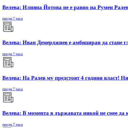
Велева: Илияна Йотова не е равно на Румен Радев
преди 7 часа
Велева: Иван Демерджиев е амбициран да стане г
преди 7 часа
Велева: На Радев му предстоят 4 години власт! Ня
преди 7 часа
Велева: В момента в държавата никой не смее да 
преди 7 часа