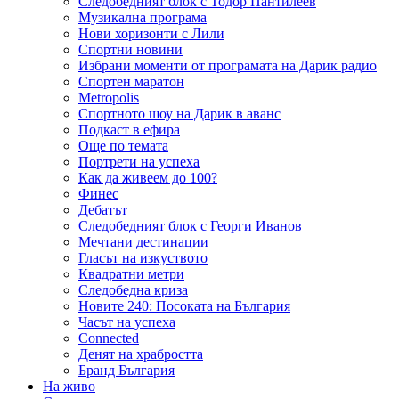
Следобедният блок с Тодор Пантилеев
Музикална програма
Нови хоризонти с Лили
Спортни новини
Избрани моменти от програмата на Дарик радио
Спортен маратон
Metropolis
Спортното шоу на Дарик в аванс
Подкаст в ефира
Още по темата
Портрети на успеха
Как да живеем до 100?
Финес
Дебатът
Следобедният блок с Георги Иванов
Мечтани дестинации
Гласът на изкуството
Квадратни метри
Следобедна криза
Новите 240: Посоката на България
Часът на успеха
Connected
Денят на храбростта
Бранд България
На живо