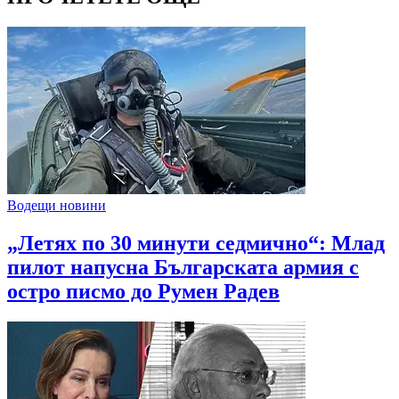
Водещи новини
„Летях по 30 минути седмично“: Млад
пилот напусна Българската армия с
остро писмо до Румен Радев