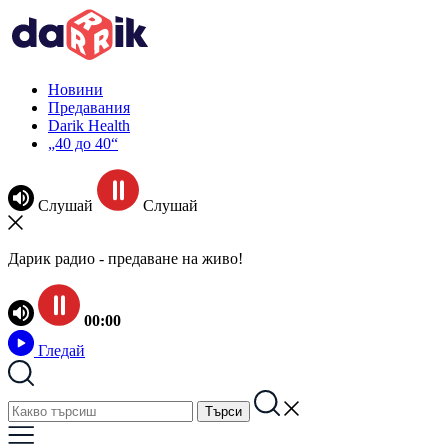
Новини
Предавания
Darik Health
„40 до 40“
Слушай
Слушай
Дарик радио - предаване на живо!
00:00
Гледай