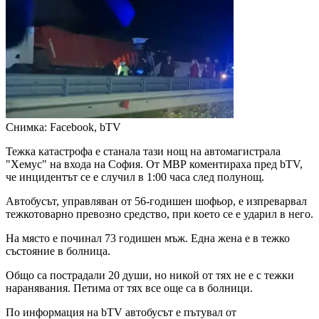
Снимка: Facebook, bTV
Тежка катастрофа е станала тази нощ на автомагистрала
"Хемус" на входа на София. От МВР коментираха пред bTV,
че инцидентът се е случил в 1:00 часа след полунощ.
Автобусът, управляван от 56-годишен шофьор, е изпреварвал
тежкотоварно превозно средство, при което се е ударил в него.
На място е починал 73 годишен мъж. Една жена е в тежко
състояние в болница.
Общо са пострадали 20 души, но никой от тях не е с тежки
наранявания. Петима от тях все още са в болници.
По информация на bTV автобусът е пътувал от