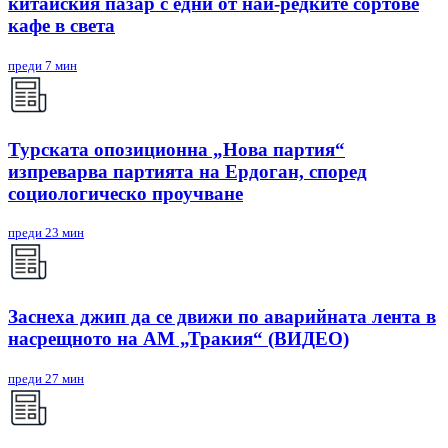
китайския пазар с едни от най-редките сортове
кафе в света
преди 7 мин
Турската опозиционна „Нова партия“
изпреварва партията на Ердоган, според
социологическо проучване
преди 23 мин
Заснеха джип да се движи по аварийната лента в
насрещното на АМ „Тракия“ (ВИДЕО)
преди 27 мин