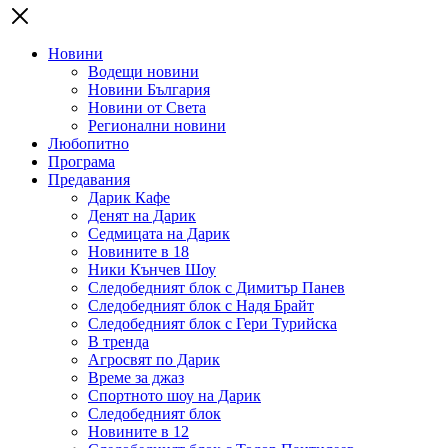
Новини
Водещи новини
Новини България
Новини от Света
Регионални новини
Любопитно
Програма
Предавания
Дарик Кафе
Денят на Дарик
Седмицата на Дарик
Новините в 18
Ники Кънчев Шоу
Следобедният блок с Димитър Панев
Следобедният блок с Надя Брайт
Следобедният блок с Гери Турийска
В тренда
Агросвят по Дарик
Време за джаз
Спортното шоу на Дарик
Следобедният блок
Новините в 12