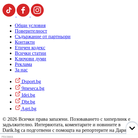
Общи условия
Поверителност
Съдържание от партньори
Контакти
Етичен кодекс
Всички статии
Ключови думи
Реклама
За нас
Dsport.bg
9meseca.bg
Idei.bg
Dbr.bg
Agri.bg
© 2026 Всички права запазени. Позоваването с хиперлинк е
задължително. Интервютата, коментарите и новините в
Darik.bg са подготвени с помощта на репортерите на Дарик
Радио и новинарските емисии на радиото. Снимки: Дарик
РЕКЛАМА