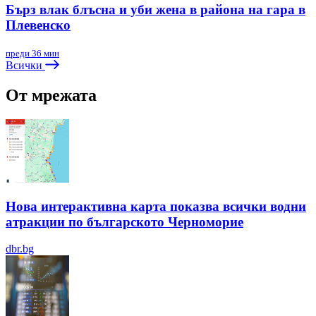
Бърз влак блъсна и уби жена в района на гара в
Плевенско
преди 36 мин
Всички
От мрежата
Нова интерактивна карта показва всички водни
атракции по българското Черноморие
dbr.bg