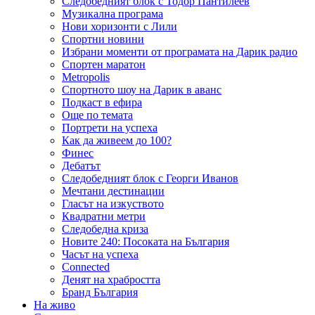
Следобедният блок с Тодор Пантилеев
Музикална програма
Нови хоризонти с Лили
Спортни новини
Избрани моменти от програмата на Дарик радио
Спортен маратон
Metropolis
Спортното шоу на Дарик в аванс
Подкаст в ефира
Още по темата
Портрети на успеха
Как да живеем до 100?
Финес
Дебатът
Следобедният блок с Георги Иванов
Мечтани дестинации
Гласът на изкуството
Квадратни метри
Следобедна криза
Новите 240: Посоката на България
Часът на успеха
Connected
Денят на храбростта
Бранд България
На живо