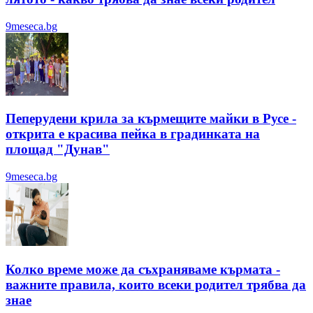
9meseca.bg
Пеперудени крила за кърмещите майки в Русе -
открита е красива пейка в градинката на
площад "Дунав"
9meseca.bg
Колко време може да съхраняваме кърмата -
важните правила, които всеки родител трябва да
знае