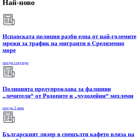
Най-ново
Испанската полиция разби една от най-големите
мрежи за трафик на мигранти в Средиземно
море
преди секунди
Полицията предупреждава за фалшиви
„лечители“ от Родопите и „чудодейни“ мехлеми
преди 2 мин
Българският лидер в спешълти кафето влиза на