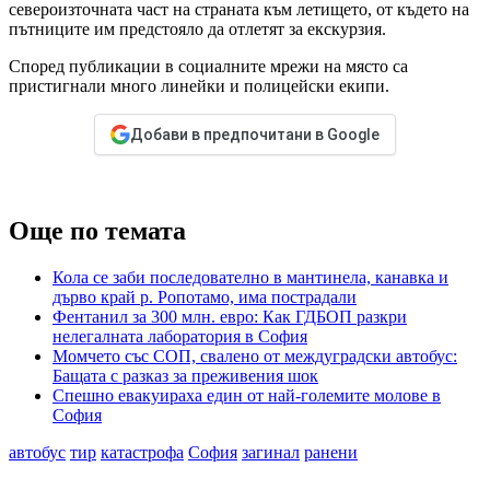
североизточната част на страната към летището, от където на
пътниците им предстояло да отлетят за екскурзия.
Според публикации в социалните мрежи на място са
пристигнали много линейки и полицейски екипи.
Добави в предпочитани в Google
Още по темата
Кола се заби последователно в мантинела, канавка и
дърво край р. Ропотамо, има пострадали
Фентанил за 300 млн. евро: Как ГДБОП разкри
нелегалната лаборатория в София
Mомчето със СОП, свалено от междуградски автобус:
Бащата с разказ за преживения шок
Спешно евакуираха един от най-големите молове в
София
автобус
тир
катастрофа
София
загинал
ранени