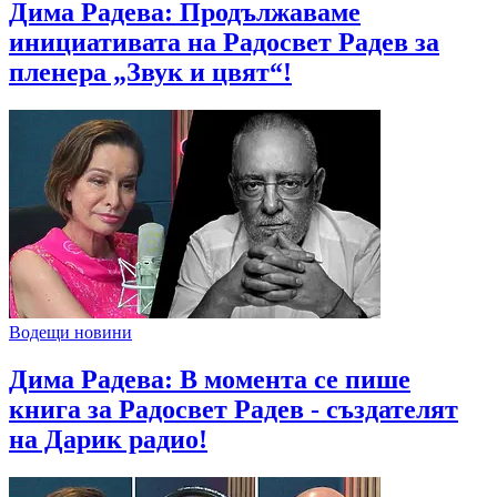
Дима Радева: Продължаваме
инициативата на Радосвет Радев за
пленера „Звук и цвят“!
Водещи новини
Дима Радева: В момента се пише
книга за Радосвет Радев - създателят
на Дарик радио!