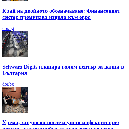
Край на двойното обозначаване: Финансовият
сектор преминава изцяло към евро
dbr.bg
Schwarz Digits планира голям център за данни в
България
dbr.bg
Хрема, запушено носле и ушни инфекции през
лятотo - какво трябва да знае всеки родител