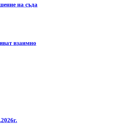
шение на съда
няват взаимно
2026г.