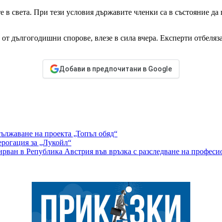
 в света. При тези условия държавите членки са в състояние да
от дългогодишни спорове, влезе в сила вчера. Експерти отбеляз
Добави в предпочитани в Google
ължаване на проекта „Топъл обяд“
ерогация за „Лукойл“
рван в Република Австрия във връзка с разследване на професи