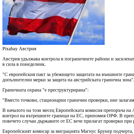
Pixabay
Австрия
Австрия удължава контрола в пограничните райони и засилената
в сила в понеделник.
"С европейския пакт за убежището защитата на външните грани
допълнителни мерки за защита на австрийската гранична зона"
Граничната охрана "е преструктурирана":
"Вместо точкови, стационарни гранични проверки, ние залагам
В началото на този месец Европейската комисия препоръча на 
контрол на вътрешните граници на ЕС, припомня ОРФ. В препор
повечето случаи държавите от ЕС вече прилагат проверки при р
Европейският комисар за миграцията Магнус Брунер подчерта, 