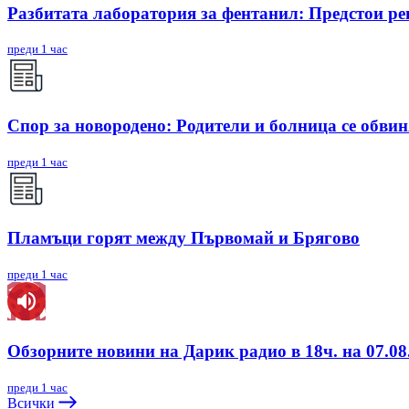
Разбитата лаборатория за фентанил: Предстои ре
преди 1 час
Спор за новородено: Родители и болница се обви
преди 1 час
Пламъци горят между Първомай и Брягово
преди 1 час
Обзорните новини на Дарик радио в 18ч. на 07.08.
преди 1 час
Всички