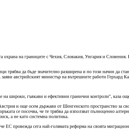
 охрана на границите с Чехия, Словакия, Унгария и Словения. Н
ци трябва да бъде значително разширена и по този начин да стан
, заяви австрийският министър на вътрешните работи Герхард Ка
е на широки, гъвкави и ефективни гранични контроли", каза ощ
Австрия и още осем държави от Шенгенското пространство за св
ъката се посочва, че те трябва да използват пълноценно алтерн
иск, а не като системна политика.
че ЕС провежда сега най-голямата реформа на своята миграцион