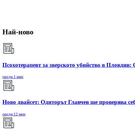
Най-ново
Псохотерапевт за зверското убийство в Пловдив:
преди 1 мин
Ново двайсет: Одиторът Главчев ще проверява себ
преди 12 мин