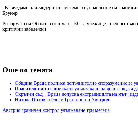
"Въвеждаме най-модерните системи за управление на границите
Брунер.
Реформата на Общата система на ЕС за убежище, предшествана 
критични забележки.
Още по темата
Община Враца подписа допълнително споразумение за уд
Правителството е поискало удължаване на действащата д
Окръжен съд – Враца допусна екстрадицията на мъж, изди
Никола Цолов спечели Гран при на Австрия
Австрия
граничен контрол
удължаване
три месеца