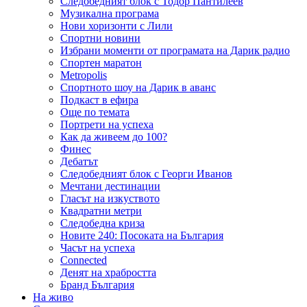
Следобедният блок с Тодор Пантилеев
Музикална програма
Нови хоризонти с Лили
Спортни новини
Избрани моменти от програмата на Дарик радио
Спортен маратон
Metropolis
Спортното шоу на Дарик в аванс
Подкаст в ефира
Още по темата
Портрети на успеха
Как да живеем до 100?
Финес
Дебатът
Следобедният блок с Георги Иванов
Мечтани дестинации
Гласът на изкуството
Квадратни метри
Следобедна криза
Новите 240: Посоката на България
Часът на успеха
Connected
Денят на храбростта
Бранд България
На живо