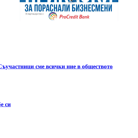
 Съучастници сме всички ние в обществото
е си