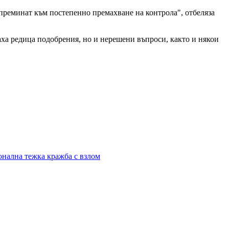
 преминат към постепенно премахване на контрола", отбеляза
аха редица подобрения, но и нерешени въпроси, както и някои
онална тежка кражба с взлом