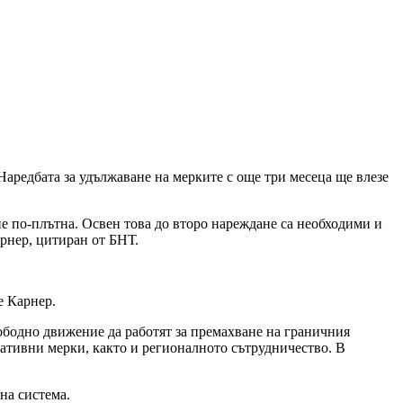
аредбата за удължаване на мерките с още три месеца ще влезе
е по-плътна. Освен това до второ нареждане са необходими и
рнер, цитиран от БНТ.
е Карнер.
ободно движение да работят за премахване на граничния
ативни мерки, както и регионалното сътрудничество. В
на система.