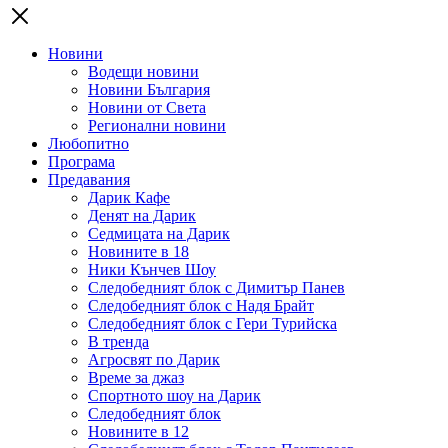
Новини
Водещи новини
Новини България
Новини от Света
Регионални новини
Любопитно
Програма
Предавания
Дарик Кафе
Денят на Дарик
Седмицата на Дарик
Новините в 18
Ники Кънчев Шоу
Следобедният блок с Димитър Панев
Следобедният блок с Надя Брайт
Следобедният блок с Гери Турийска
В тренда
Агросвят по Дарик
Време за джаз
Спортното шоу на Дарик
Следобедният блок
Новините в 12