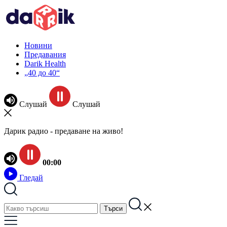
Новини
Предавания
Darik Health
„40 до 40“
Слушай
Слушай
Дарик радио - предаване на живо!
00:00
Гледай