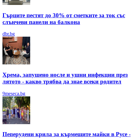
Гърците пестят до 30% от сметките за ток със
слънчеви панели на балкона
dbr.bg
Хрема, запушено носле и ушни инфекции през
лятотo - какво трябва да знае всеки родител
9meseca.bg
Пеперудени крила за кърмещите майки в Русе -