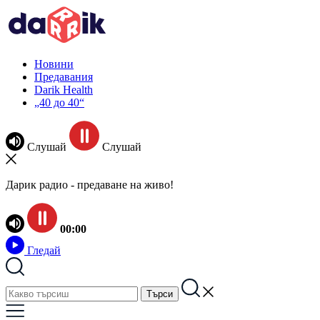
Новини
Предавания
Darik Health
„40 до 40“
Слушай
Слушай
Дарик радио - предаване на живо!
00:00
Гледай