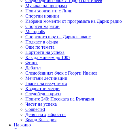
Следобедният блок с Тодор Пантилеев
Музикална програма
Нови хоризонти с Лили
Спортни новини
Избрани моменти от програмата на Дарик радио
Спортен маратон
Metropolis
Спортното шоу на Дарик в аванс
Подкаст в ефира
Още по темата
Портрети на успеха
Как да живеем до 100?
Финес
Дебатът
Следобедният блок с Георги Иванов
Мечтани дестинации
Гласът на изкуството
Квадратни метри
Следобедна криза
Новите 240: Посоката на България
Часът на успеха
Connected
Денят на храбростта
Бранд България
На живо