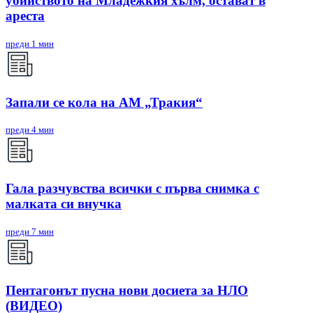
убийството на Младежкия хълм, остават в
ареста
преди 1 мин
Запали се кола на АМ „Тракия“
преди 4 мин
Гала разчувства всички с първа снимка с
малката си внучка
преди 7 мин
Пентагонът пусна нови досиета за НЛО
(ВИДЕО)