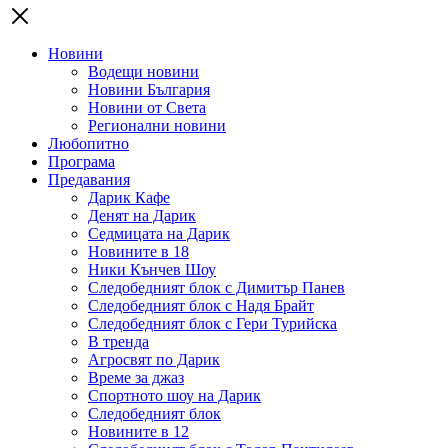
Новини
Водещи новини
Новини България
Новини от Света
Регионални новини
Любопитно
Програма
Предавания
Дарик Кафе
Денят на Дарик
Седмицата на Дарик
Новините в 18
Ники Кънчев Шоу
Следобедният блок с Димитър Панев
Следобедният блок с Надя Брайт
Следобедният блок с Гери Турийска
В тренда
Агросвят по Дарик
Време за джаз
Спортното шоу на Дарик
Следобедният блок
Новините в 12