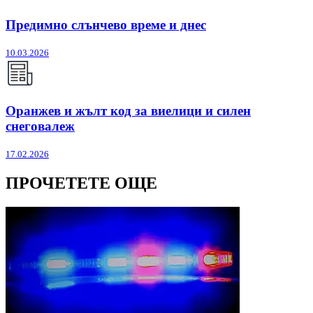
Предимно слънчево време и днес
10.03.2026
Оранжев и жълт код за виелици и силен
снеговалеж
17.02.2026
ПРОЧЕТЕТЕ ОЩЕ