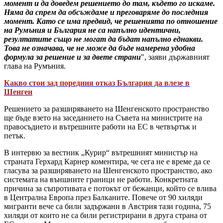
момент и да доведем решението до там, където го искаме.
Няма да спрем да обсъждаме и преговаряме до последния
момент. Като се има предвид, че решенията по отношение
на Румъния и България не са напълно идентични,
резултатите също не могат да бъдат напълно еднакви.
Това не означава, че не може да бъде намерена удобна
формула за решение и за двете страни
", заяви държавният
глава на Румъния.
Какво стои зад поредния отказ България да влезе в
Шенген
Решението за разширяването на Шенгенското пространство
ще бъде взето на заседанието на Съвета на министрите на
правосъдието и вътрешните работи на ЕС в четвъртък и
петък.
В интервю за вестник „Курир“ вътрешният министър на
страната Герхард Карнер коментира, че сега не е време да се
гласува за разширяването на Шенгенското пространство, ако
системата на външните граници не работи. Конкретната
причина за съпротивата е потокът от бежанци, който се влива
в Централна Европа през Балканите. Повече от 90 хиляди
мигранти вече са били задържани в Австрия тази година, 75
хиляди от които не са били регистрирани в друга страна от