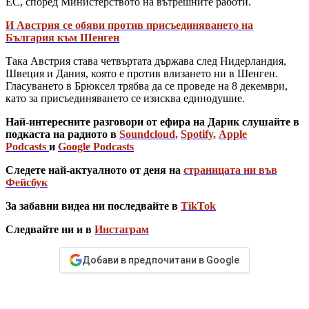
ЕС, според Министерството на вътрешните работи.
И Австрия се обяви против присъединяването на
България към Шенген
Така Австрия става четвъртата държава след Нидерландия,
Швеция и Дания, която е против влизането ни в Шенген.
Гласуването в Брюксел трябва да се проведе на 8 декември,
като за присъединяването се изисква единодушие.
Най-интересните разговори от ефира на Дарик слушайте в
подкаста на радиото в
Soundcloud
,
Spotify
,
Apple
Podcasts
и
Google Podcasts
Следете най-актуалното от деня на
страницата ни във
Фейсбук
За забавни видеа ни последвайте в
TikTok
Следвайте ни и в
Инстаграм
Добави в предпочитани в Google