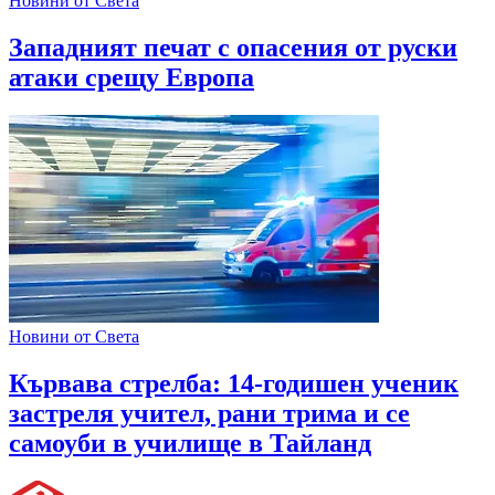
Новини от Света
Западният печат с опасения от руски
атаки срещу Европа
Новини от Света
Кървава стрелба: 14-годишен ученик
застреля учител, рани трима и се
самоуби в училище в Тайланд