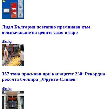
Лидл България поетапно преминава към
обозначаване на цените само в евро
dbr.bg
357 тона праскови при капацитет 230: Рекордна
реколта блокира „Фрукто-Сливен“
dbr.bg