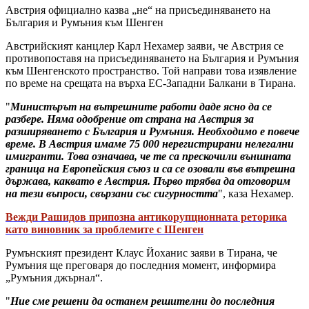
Австрия официално казва „не“ на присъединяването на
България и Румъния към Шенген
Австрийският канцлер Карл Нехамер заяви, че Австрия се
противопоставя на присъединяването на България и Румъния
към Шенгенското пространство. Той направи това изявление
по време на срещата на върха ЕС-Западни Балкани в Тирана.
"
Министърът на вътрешните работи даде ясно да се
разбере. Няма одобрение от страна на Австрия за
разширяването с България и Румъния. Необходимо е повече
време. В Австрия имаме 75 000 нерегистрирани нелегални
имигранти. Това означава, че те са прескочили външната
граница на Европейския съюз и са се озовали във вътрешна
държава, каквато е Австрия. Първо трябва да отговорим
на тези въпроси, свързани със сигурността
", каза Нехамер.
Вежди Рашидов припозна антикорупционната реторика
като виновник за проблемите с Шенген
Румънският президент Клаус Йоханис заяви в Тирана, че
Румъния ще преговаря до последния момент, информира
„Румъния джърнал“.
"
Ние сме решени да останем решителни до последния