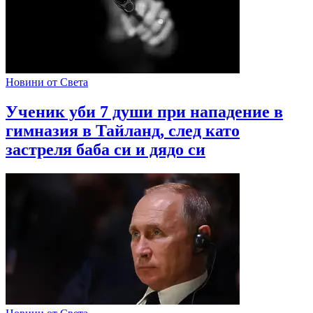
Новини от Света
Ученик уби 7 души при нападение в
гимназия в Тайланд, след като
застреля баба си и дядо си