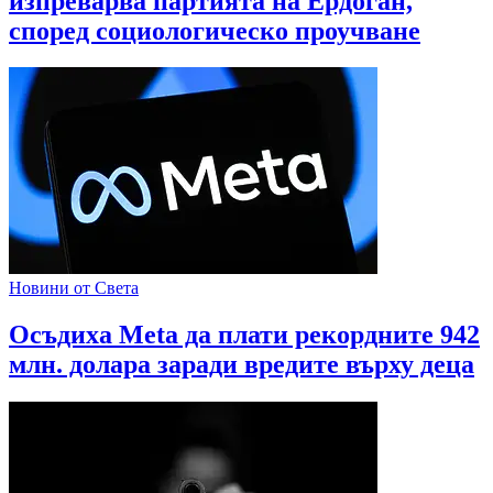
изпреварва партията на Ердоган,
според социологическо проучване
Новини от Света
Осъдиха Meta да плати рекордните 942
млн. долара заради вредите върху деца