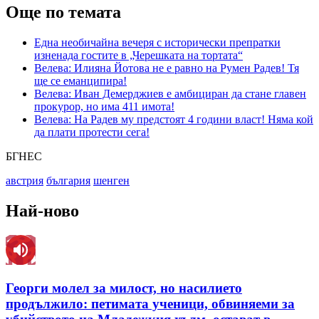
Още по темата
Една необичайна вечеря с исторически препратки
изненада гостите в „Черешката на тортата“
Велева: Илияна Йотова не е равно на Румен Радев! Тя
ще се еманципира!
Велева: Иван Демерджиев е амбициран да стане главен
прокурор, но има 411 имота!
Велева: На Радев му предстоят 4 години власт! Няма кой
да плати протести сега!
БГНЕС
австрия
българия
шенген
Най-ново
Георги молел за милост, но насилието
продължило: петимата ученици, обвиняеми за