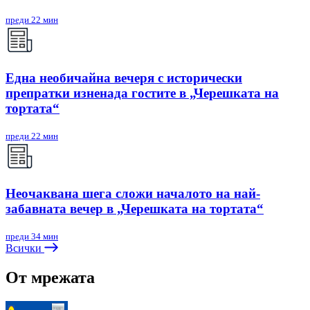
преди 22 мин
Една необичайна вечеря с исторически
препратки изненада гостите в „Черешката на
тортата“
преди 22 мин
Неочаквана шега сложи началото на най-
забавната вечер в „Черешката на тортата“
преди 34 мин
Всички
От мрежата