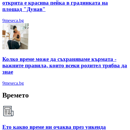
открита е красива пейка в градинката на
площад "Дунав"
9meseca.bg
Колко време може да съхраняваме кърмата -
важните правила, които всеки родител трябва да
знае
9meseca.bg
Времето
Ето какво време ни очаква през уикенда