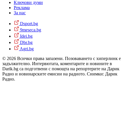
Ключови думи
Реклама
За нас
Dsport.bg
9meseca.bg
Idei.bg
Dbr.bg
Agri.bg
© 2026 Всички права запазени. Позоваването с хиперлинк е
задължително. Интервютата, коментарите и новините в
Darik.bg са подготвени с помощта на репортерите на Дарик
Радио и новинарските емисии на радиото. Снимки: Дарик
Радио.