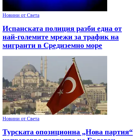
Новини от Света
Испанската полиция разби една от
най-големите мрежи за трафик на
мигранти в Средиземно море
Новини от Света
Турската опозиционна „Нова партия“