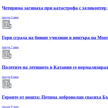
Четирима загинаха при катастрофа с хеликоптер
преди 3 мин
Гори сграда на бивше училище в центъра на Мон
преди 7 мин
Полетите на летището в Катания се нормализирах
преди 9 мин
Героите от нощта: Петима доброволци спасиха Бъ
преди 9 мин