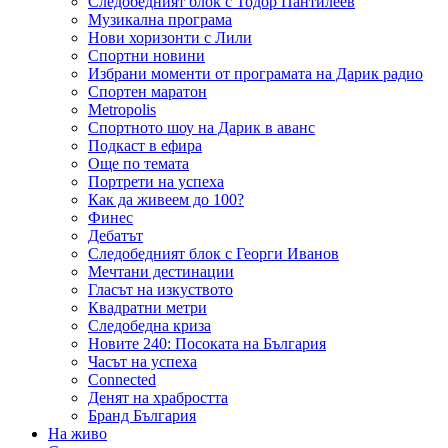
Следобедният блок с Тодор Пантилеев
Музикална програма
Нови хоризонти с Лили
Спортни новини
Избрани моменти от програмата на Дарик радио
Спортен маратон
Metropolis
Спортното шоу на Дарик в аванс
Подкаст в ефира
Още по темата
Портрети на успеха
Как да живеем до 100?
Финес
Дебатът
Следобедният блок с Георги Иванов
Мечтани дестинации
Гласът на изкуството
Квадратни метри
Следобедна криза
Новите 240: Посоката на България
Часът на успеха
Connected
Денят на храбростта
Бранд България
На живо