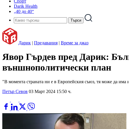
Спорт
Darik Health
„40 до 40“
Дарик
|
Предавания
|
Време за джаз
Явор Гърдев пред Дарик: Бълг
външнополитически план
"В момента страната ни е в Европейския съюз, тя може да има 
Петър Севов
03 Март 2024 15:50 ч.