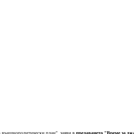
ъв външнополитически план", заяви в
предаването "Време за дж