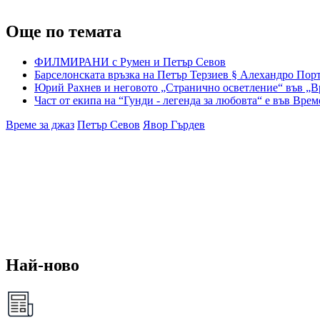
Още по темата
ФИЛМИРАНИ с Румен и Петър Севов
Барселонската връзка на Петър Терзиев § Алехандро Порт
Юрий Рахнев и неговото „Странично осветление“ във „Вр
Част от екипа на “Гунди - легенда за любовта“ е във Врем
Време за джаз
Петър Севов
Явор Гърдев
Най-ново