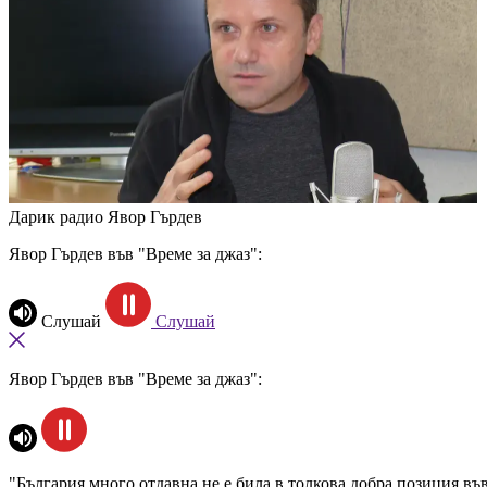
Дарик радио
Явор Гърдев
Явор Гърдев във "Време за джаз":
Слушай
Слушай
Явор Гърдев във "Време за джаз":
"България много отдавна не е била в толкова добра позиция в