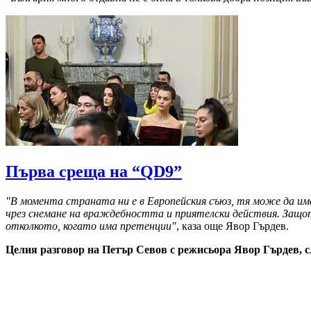
Първа среща на “QD9”
"В момента страната ни е в Европейския съюз, тя може да има 
чрез снемане на враждебността и приятелски действия. Защото
отколкото, когато има претенции"
, каза още Явор Гърдев.
Целия разговор на Петър Севов с режисьора Явор Гърдев, 