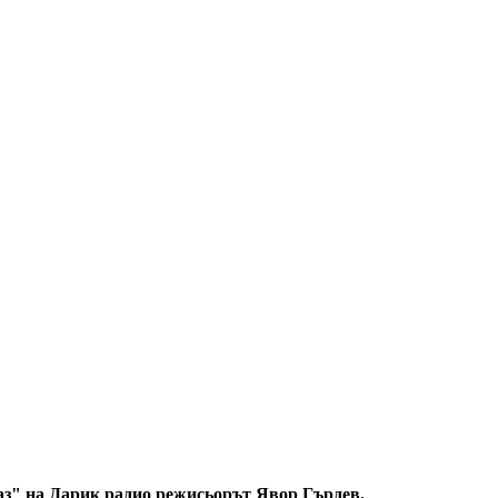
аз" на Дарик радио режисьорът Явор Гърдев.