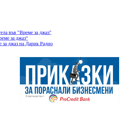
ела във "Време за джаз"
еме за джаз“
е за джаз на Дарик Радио