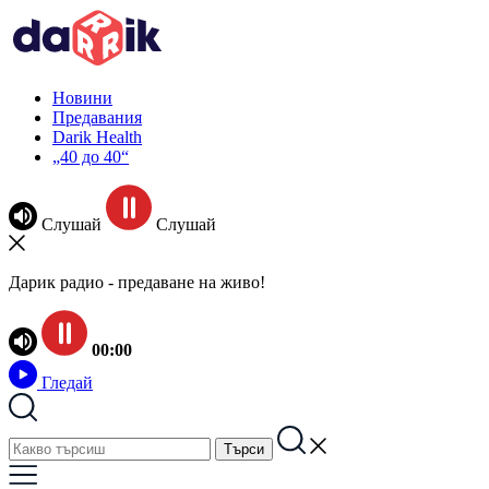
Новини
Предавания
Darik Health
„40 до 40“
Слушай
Слушай
Дарик радио - предаване на живо!
00:00
Гледай