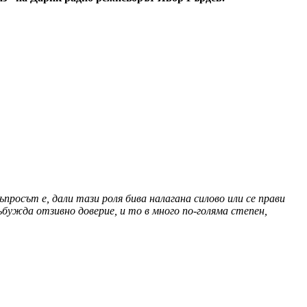
просът е, дали тази роля бива налагана силово или се прави
бужда отзивно доверие, и то в много по-голяма степен,