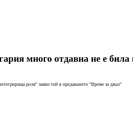
ария много отдавна не е била 
интегрираща роля" заяви той в предаването “Време за джаз”