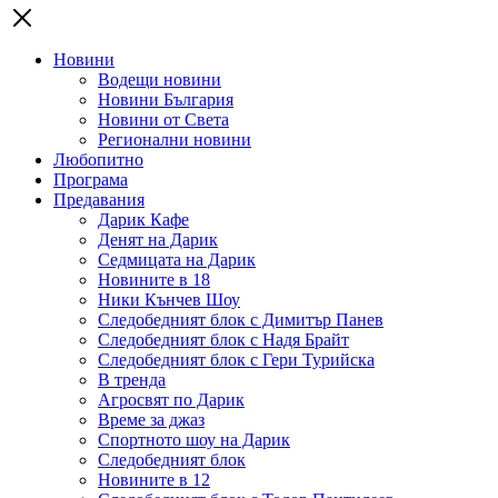
Новини
Водещи новини
Новини България
Новини от Света
Регионални новини
Любопитно
Програма
Предавания
Дарик Кафе
Денят на Дарик
Седмицата на Дарик
Новините в 18
Ники Кънчев Шоу
Следобедният блок с Димитър Панев
Следобедният блок с Надя Брайт
Следобедният блок с Гери Турийска
В тренда
Агросвят по Дарик
Време за джаз
Спортното шоу на Дарик
Следобедният блок
Новините в 12