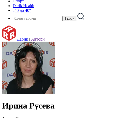
Спорт
Darik Health
„40 до 40“
Дарик
|
Автори
Ирина Русева