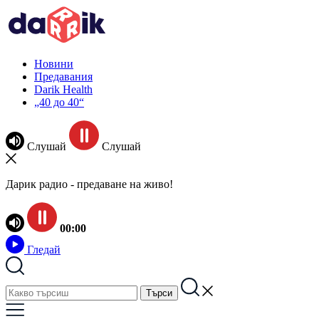
Новини
Предавания
Darik Health
„40 до 40“
Слушай
Слушай
Дарик радио - предаване на живо!
00:00
Гледай