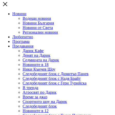
Новини
Водещи новини
Новини България
Новини от Света
Регионални новини
Любопитно
Програма
Предавания
Дарик Кафе
Денят на Дарик
Седмицата на Дарик
Новините в 18
Ники Кънчев Шоу
Следобедният блок с Димитър Панев
Следобедният блок с Надя Брайт
Следобедният блок с Гери Турийска
В тренда
Агросвят по Дарик
Време за джаз
Спортното шоу на Дарик
Следобедният блок
Новините в 12