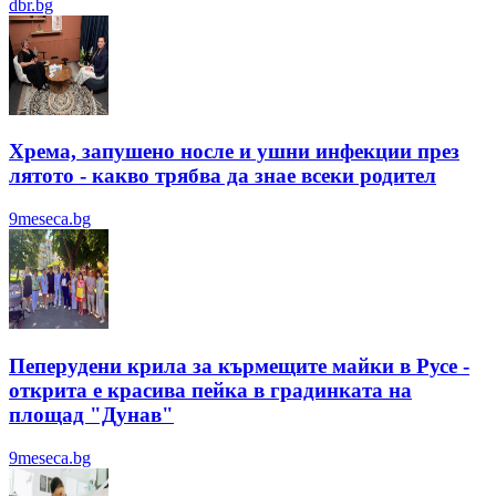
dbr.bg
Хрема, запушено носле и ушни инфекции през
лятотo - какво трябва да знае всеки родител
9meseca.bg
Пеперудени крила за кърмещите майки в Русе -
открита е красива пейка в градинката на
площад "Дунав"
9meseca.bg