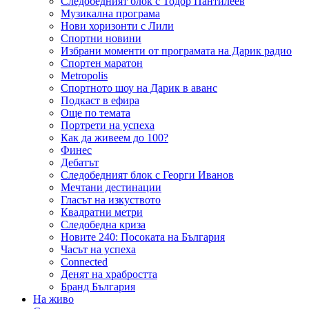
Следобедният блок с Тодор Пантилеев
Музикална програма
Нови хоризонти с Лили
Спортни новини
Избрани моменти от програмата на Дарик радио
Спортен маратон
Metropolis
Спортното шоу на Дарик в аванс
Подкаст в ефира
Още по темата
Портрети на успеха
Как да живеем до 100?
Финес
Дебатът
Следобедният блок с Георги Иванов
Мечтани дестинации
Гласът на изкуството
Квадратни метри
Следобедна криза
Новите 240: Посоката на България
Часът на успеха
Connected
Денят на храбростта
Бранд България
На живо