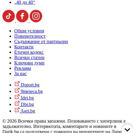
„40 до 40“
Общи условия
Поверителност
Съдържание от партньори
Контакти
Етичен кодекс
Всички статии
Ключови думи
Реклама
За нас
Dsport.bg
9meseca.bg
Idei.bg
Dbr.bg
Agri.bg
© 2026 Всички права запазени. Позоваването с хиперлинк е
задължително. Интервютата, коментарите и новините в
Darik.bg са подготвени с помощта на репортерите на Дарик