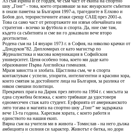
Аз съм Ирина и се гордея, че съм част от екипа на спортно
шоу „Гонг” - това, което отразяваше за вас януарските събития
в онази паметна за България 1997-а, трагедиите в Елхово и
Бобов дол, терористичните атаки срещу САЩ през 2001-а.
Това са само част от репортажите ни извън обичайната ни
стратегия - всичко за футбола и спорта. Да, ние сме там,
където са събитията и сме ви го доказвали вече второ
десетилетие.
Родена съм на 14 януари 1973 г. в София, на няколко крачки от
„Дондуков”82. Дипломирах се като магистър по
Журналистика и масова комуникация в Софийския
университет. Ценя особено това, което ми даде като
образование Първа Английска гимназия.
Мразя завистта и злобата. Щастлива съм, че в спорта
контактувам с успели, упорити, интелигентни и красиви хора,
които смятам за достойните лица на България, за разлика от
някои смешни политици.
Прекрачих прага на Дарик през лятото на 1994 г. с мисълта за
една служебна бележка, с която трябваше да удостоверя
едномесечeн стаж като студент. Еуфорията от американското
лято тогава и магията на спортно шоу „Гонг” ме задържаха
вече 13-та година. Харесвам хората, с които работя и
единството на нашия екип.
Вярна съм на учителя ми в живота - Томислав - на него дължа
амбицията и силния си характер. Животът е битка, но дори