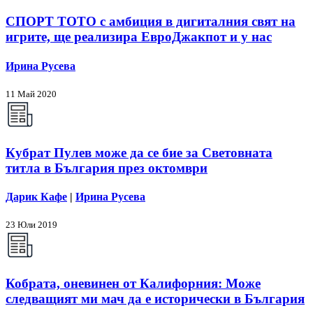
СПОРТ ТОТО с амбиция в дигиталния свят на
игрите, ще реализира ЕвроДжакпот и у нас
Ирина Русева
11 Май 2020
Кубрат Пулев може да се бие за Световната
титла в България през октомври
Дарик Кафе
|
Ирина Русева
23 Юли 2019
Кобрата, оневинен от Калифорния: Може
следващият ми мач да е исторически в България