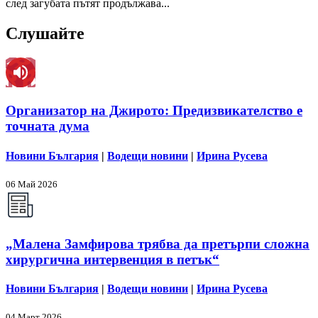
след загубата пътят продължава...
Слушайте
Организатор на Джирото: Предизвикателство е
точната дума
Новини България
|
Водещи новини
|
Ирина Русева
06 Май 2026
„Малена Замфирова трябва да претърпи сложна
хирургична интервенция в петък“
Новини България
|
Водещи новини
|
Ирина Русева
04 Март 2026