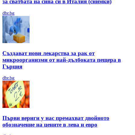
за сватбата на сина си в Италия (снимки)
dbr.bg
Създават нови лекарства за рак от
микроорганизми от най-дълбоката пещера в
Гърция
dbr.bg
Първи вериги у нас премахват двойното
обозначение на цените в лева и евро