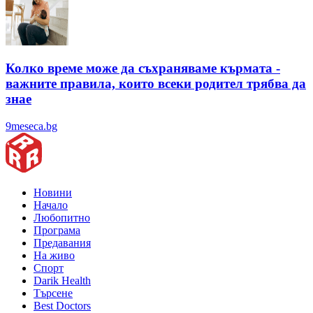
Колко време може да съхраняваме кърмата -
важните правила, които всеки родител трябва да
знае
9meseca.bg
Новини
Начало
Любопитно
Програма
Предавания
На живо
Спорт
Darik Health
Търсене
Best Doctors