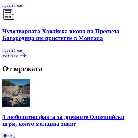
преди 1 час
Чудотворната Хавайска икона на Пресвета
Богородица ще пристигне в Монтана
преди 1 час
Всички
От мрежата
9 любопитни факта за древните Олимпийски
игри, които малцина знаят
dbr.bg