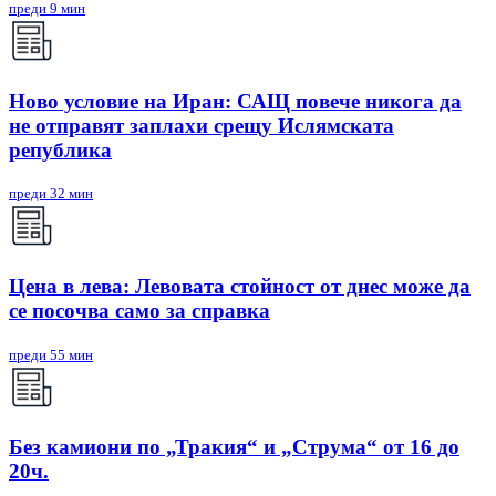
преди 9 мин
Ново условие на Иран: САЩ повече никога да
не отправят заплахи срещу Ислямската
република
преди 32 мин
Цена в лева: Левовата стойност от днес може да
се посочва само за справка
преди 55 мин
Без камиони по „Тракия“ и „Струма“ от 16 до
20ч.