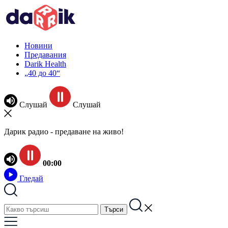
Новини
Предавания
Darik Health
„40 до 40“
Слушай
Слушай
Дарик радио - предаване на живо!
00:00
Гледай