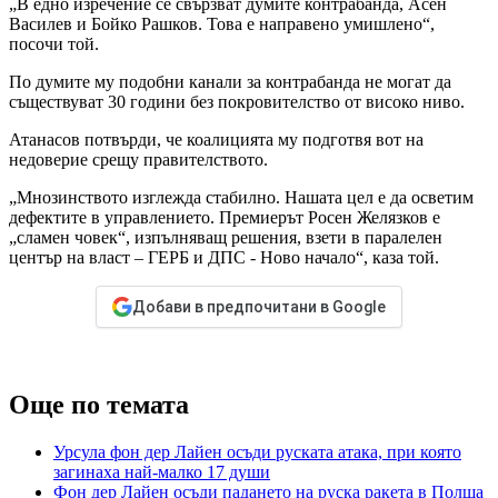
„В едно изречение се свързват думите контрабанда, Асен
Василев и Бойко Рашков. Това е направено умишлено“,
посочи той.
По думите му подобни канали за контрабанда не могат да
съществуват 30 години без покровителство от високо ниво.
Атанасов потвърди, че коалицията му подготвя вот на
недоверие срещу правителството.
„Мнозинството изглежда стабилно. Нашата цел е да осветим
дефектите в управлението. Премиерът Росен Желязков е
„сламен човек“, изпълняващ решения, взети в паралелен
център на власт – ГЕРБ и ДПС - Ново начало“, каза той.
Добави в предпочитани в Google
Още по темата
Урсула фон дер Лайен осъди руската атака, при която
загинаха най-малко 17 души
Фон дер Лайен осъди падането на руска ракета в Полша