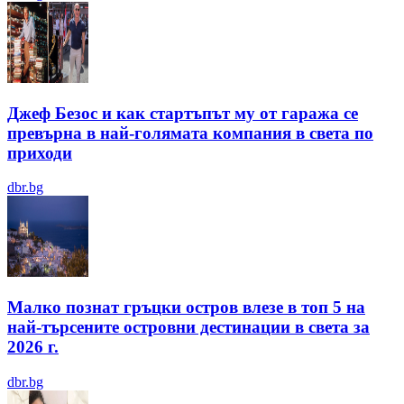
Джеф Безос и как стартъпът му от гаража се
превърна в най-голямата компания в света по
приходи
dbr.bg
Малко познат гръцки остров влезе в топ 5 на
най-търсените островни дестинации в света за
2026 г.
dbr.bg