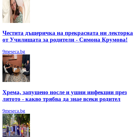
Честита дъщеричка на прекрасната ни лекторка
от Училищата за родители - Симона Крумова!
9meseca.bg
Хрема, запушено носле и ушни инфекции през
лятотo - какво трябва да знае всеки родител
9meseca.bg