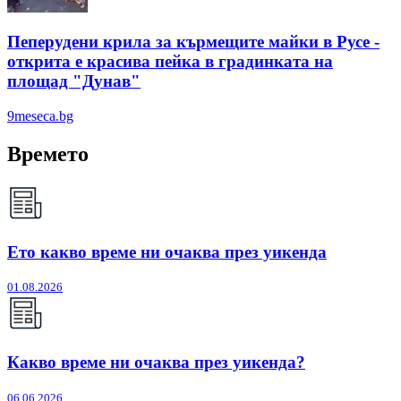
Пеперудени крила за кърмещите майки в Русе -
открита е красива пейка в градинката на
площад "Дунав"
9meseca.bg
Времето
Ето какво време ни очаква през уикенда
01.08.2026
Какво време ни очаква през уикенда?
06.06.2026