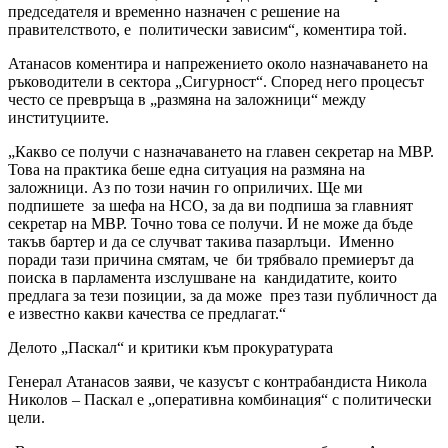
председателя и временно назначен с решение на
правителството, е политически зависим“, коментира той.
Атанасов коментира и напрежението около назначаването на
ръководители в сектора „Сигурност“. Според него процесът
често се превръща в „размяна на заложници“ между
институциите.
„Какво се получи с назначаването на главен секретар на МВР.
Това на практика беше една ситуация на размяна на
заложници. Аз по този начин го оприличих. Ще ми
подпишете за шефа на НСО, за да ви подпиша за главният
секретар на МВР. Точно това се получи. И не може да бъде
такъв бартер и да се случват такива пазарлъци. Именно
поради тази причина смятам, че би трябвало премиерът да
поиска в парламента изслушване на кандидатите, които
предлага за тези позиции, за да може през тази публичност да
е известно какви качества се предлагат.“
Делото „Паскал“ и критики към прокуратурата
Генерал Атанасов заяви, че казусът с контрабандиста Никола
Николов – Паскал е „оперативна комбинация“ с политически
цели.