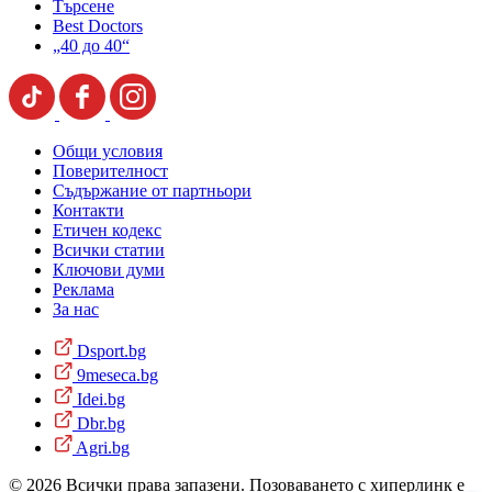
Търсене
Best Doctors
„40 до 40“
Общи условия
Поверителност
Съдържание от партньори
Контакти
Етичен кодекс
Всички статии
Ключови думи
Реклама
За нас
Dsport.bg
9meseca.bg
Idei.bg
Dbr.bg
Agri.bg
© 2026 Всички права запазени. Позоваването с хиперлинк е