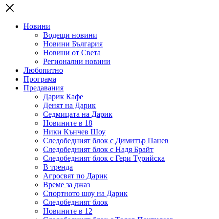
Новини
Водещи новини
Новини България
Новини от Света
Регионални новини
Любопитно
Програма
Предавания
Дарик Кафе
Денят на Дарик
Седмицата на Дарик
Новините в 18
Ники Кънчев Шоу
Следобедният блок с Димитър Панев
Следобедният блок с Надя Брайт
Следобедният блок с Гери Турийска
В тренда
Агросвят по Дарик
Време за джаз
Спортното шоу на Дарик
Следобедният блок
Новините в 12