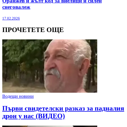
Оранжев и жълт код за виелици и силен
снеговалеж
17.02.2026
ПРОЧЕТЕТЕ ОЩЕ
Водещи новини
Първи свидетелски разказ за падналия
дрон у нас (ВИДЕО)