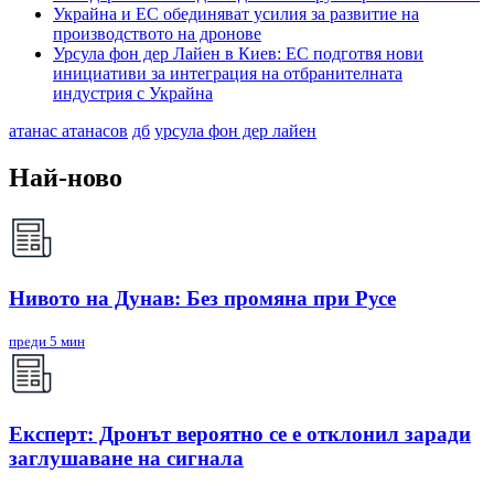
Украйна и ЕС обединяват усилия за развитие на
производството на дронове
Урсула фон дер Лайен в Киев: ЕС подготвя нови
инициативи за интеграция на отбранителната
индустрия с Украйна
атанас атанасов
дб
урсула фон дер лайен
Най-ново
Нивото на Дунав: Без промяна при Русе
преди 5 мин
Експерт: Дронът вероятно се е отклонил заради
заглушаване на сигнала