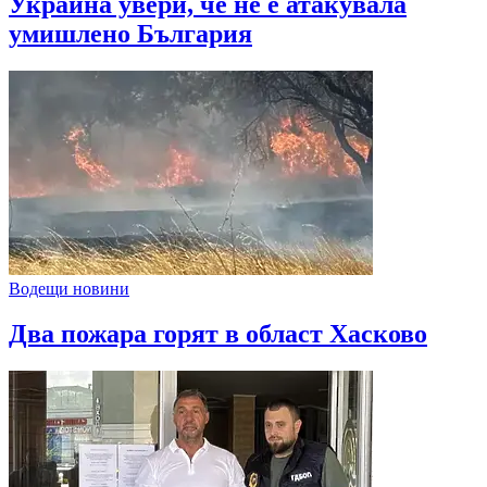
Украйна увери, че не е атакувала
умишлено България
Водещи новини
Два пожара горят в област Хасково