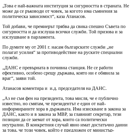
„Това е най-важната институция за сигурността в страната. Не
може да се ръководи от човек, за когото има съмнения за
политическа зависимост“, каза Атанасов.
Той добави, че премиерът трябва да свика спешно Съвета по
сигурността и да изслуша всички служби. Той призова и за
изслушване в парламента.
По думите му от 2001 г. насам българските служби „не
полагат усилия“ за противодействие на руските специални
служби.
„ДАНС е превърната в почивна станция. Не се работи
ефективно, особено срещу държава, която ни е обявила за
враг“, заяви той.
Атанасов коментира и и.д. председателя на ДАНС.
„Аз не съм фен на президента, това мисля, че е публично
известно, но смятам, че президентът е един от най-
информираните хора в държавата. Има изискване в закона за
ДАНС, както и в закона за МВР, за главният секретар, тези
позиции да се заемат от хора, които са политически
неутрални. В конкретния случай явно имат достатъчно данни
за това, че този човек, който е предложен от министър-