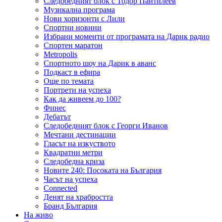
Следобедният блок с Тодор Пантилеев
Музикална програма
Нови хоризонти с Лили
Спортни новини
Избрани моменти от програмата на Дарик радио
Спортен маратон
Metropolis
Спортното шоу на Дарик в аванс
Подкаст в ефира
Още по темата
Портрети на успеха
Как да живеем до 100?
Финес
Дебатът
Следобедният блок с Георги Иванов
Мечтани дестинации
Гласът на изкуството
Квадратни метри
Следобедна криза
Новите 240: Посоката на България
Часът на успеха
Connected
Денят на храбростта
Бранд България
На живо