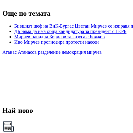
Още по темата
Бившият шеф на ВиК-Бургас Цветан Мирчев се изправя п
ДБ няма да има обща кандидатура за президент с ГЕРБ
Мирчев нападна Борисов за казуса с Божков
Иво Мирчев прогнозира протести наесен
Атанас Атанасов
разделение
демокрация
мирчев
Най-ново