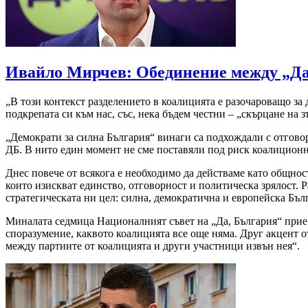
Ивайло Мирчев: Обединение между „Да
„В този контекст разделението в коалицията е разочароващо за
подкрепата си към нас, със, нека бъдем честни – „скърцане на 
„Демократи за силна България“ винаги са подхождали с отгово
ДБ. В нито един момент не сме поставяли под риск коалиционн
Днес повече от всякога е необходимо да действаме като общнос
които изискват единство, отговорност и политическа зрялост. 
стратегическата ни цел: силна, демократична и европейска Бъл
Миналата седмица Националният съвет на „Да, България“ прие
споразумение, каквото коалицията все още няма. Друг акцент о
между партиите от коалицията и други участници извън нея“.