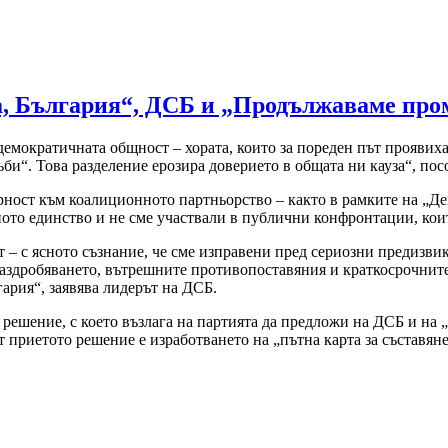
, България“, ДСБ и „Продължаваме про
 демократичната общност – хората, които за пореден път проявих
зъби“. Това разделение ерозира доверието в общата ни кауза“, по
рност към коалиционното партньорство – както в рамките на „Д
ото единство и не сме участвали в публични конфронтации, кои
т – с ясното съзнание, че сме изправени пред сериозни предизв
Раздробяването, вътрешните противопоставяния и краткосрочните 
гария“, заявява лидерът на ДСБ.
 решение, с което възлага на партията да предложи на ДСБ и н
т приетото решение е изработването на „пътна карта за съставя