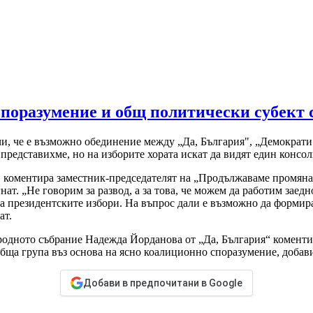
поразумение и общ политически субект 
и, че е възможно обединение между „Да, България", „Демократи
е представихме, но на изборите хората искат да видят един консо
ия, коментира заместник-председателят на „Продължаваме промян
ат. „Не говорим за развод, а за това, че можем да работим заедн
а президентските избори. На въпрос дали е възможно да формир
ат.
родното събрание Надежда Йорданова от „Да, България“ коментир
бща група въз основа на ясно коалиционно споразумение, добав
Добави в предпочитани в Google