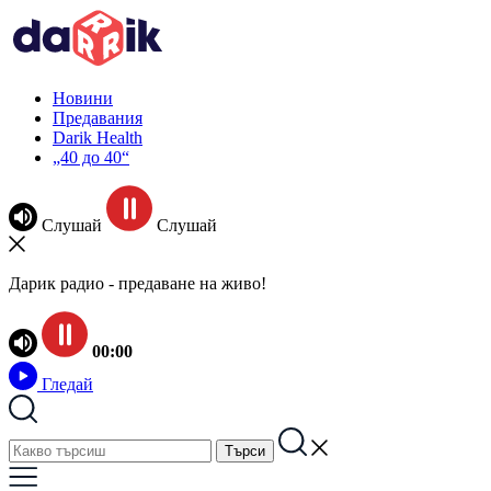
Новини
Предавания
Darik Health
„40 до 40“
Слушай
Слушай
Дарик радио - предаване на живо!
00:00
Гледай