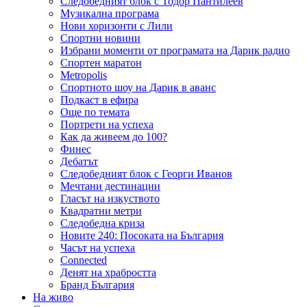
Следобедният блок с Тодор Пантилеев
Музикална програма
Нови хоризонти с Лили
Спортни новини
Избрани моменти от програмата на Дарик радио
Спортен маратон
Metropolis
Спортното шоу на Дарик в аванс
Подкаст в ефира
Още по темата
Портрети на успеха
Как да живеем до 100?
Финес
Дебатът
Следобедният блок с Георги Иванов
Мечтани дестинации
Гласът на изкуството
Квадратни метри
Следобедна криза
Новите 240: Посоката на България
Часът на успеха
Connected
Денят на храбростта
Бранд България
На живо