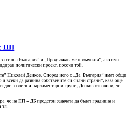
с ПП
 за силна България“ и „Продължаваме промяната“, ако има
лидиран политически проект, посочи той.
ата" Николай Денков. Според него с „Да, България“ имат общи
о и всеки да развива собствените си силни страни“, каза още
ат две различни парламентарни групи, Денков отговори, че
а, че на ПП – ДБ предстои задачата да бъдат градивна и
и тя.