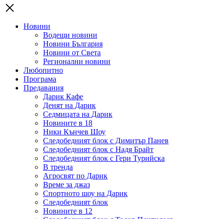
Новини
Водещи новини
Новини България
Новини от Света
Регионални новини
Любопитно
Програма
Предавания
Дарик Кафе
Денят на Дарик
Седмицата на Дарик
Новините в 18
Ники Кънчев Шоу
Следобедният блок с Димитър Панев
Следобедният блок с Надя Брайт
Следобедният блок с Гери Турийска
В тренда
Агросвят по Дарик
Време за джаз
Спортното шоу на Дарик
Следобедният блок
Новините в 12