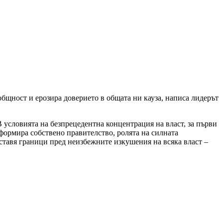
бщност и ерозира доверието в общата ни кауза, написа лидерът
 условията на безпрецедентна концентрация на власт, за първи
сформира собствено правителство, ролята на силната
ставя граници пред неизбежните изкушения на всяка власт –