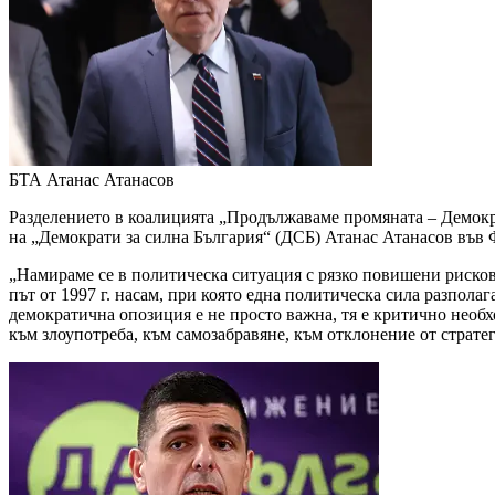
БТА
Атанас Атанасов
Разделението в коалицията „Продължаваме промяната – Демокра
на „Демократи за силна България“ (ДСБ) Атанас Атанасов във
„Намираме се в политическа ситуация с рязко повишени рисков
път от 1997 г. насам, при която една политическа сила разпол
демократична опозиция е не просто важна, тя е критично необ
към злоупотреба, към самозабравяне, към отклонение от страте