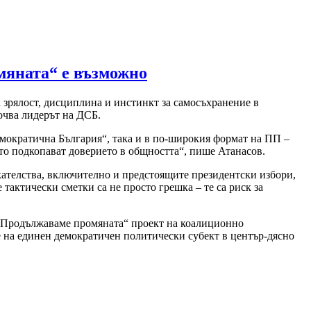
мяната“ е възможно
а зрялост, дисциплина и инстинкт за самосъхранение в
сочва лидерът на ДСБ.
емократична България“, така и в по-широкия формат на ПП –
то подкопават доверието в общността“, пише Атанасов.
икателства, включително и предстоящите президентски избори,
тактически сметки са не просто грешка – те са риск за
а „Продължаваме промяната“ проект на коалиционно
не на единен демократичен политически субект в център-дясно