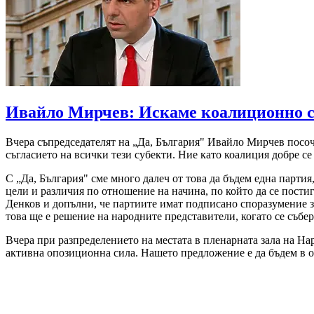
Ивайло Мирчев: Искаме коалиционно с
Вчера съпредседателят на „Да, България" Ивайло Мирчев посоч
съгласието на всички тези субекти. Ние като коалиция добре с
С „Да, България" сме много далеч от това да бъдем една парт
цели и различия по отношение на начина, по който да се постигн
Денков и допълни, че партиите имат подписано споразумение з
това ще е решение на народните представители, когато се събер
Вчера при разпределението на местата в пленарната зала на На
активна опозиционна сила. Нашето предложение е да бъдем в о