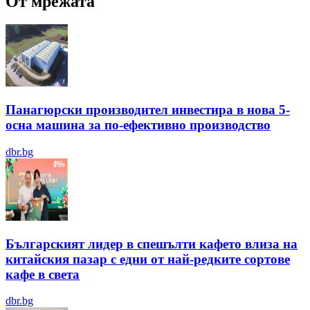
От мрежата
Панагюрски производител инвестира в нова 5-
осна машина за по-ефективно производство
dbr.bg
Българският лидер в спешълти кафето влиза на
китайския пазар с едни от най-редките сортове
кафе в света
dbr.bg