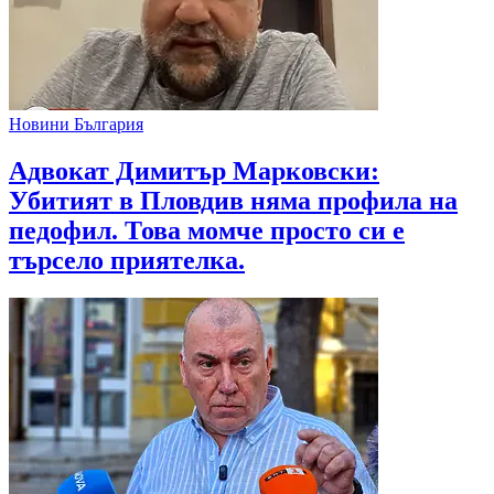
Новини България
Адвокат Димитър Марковски:
Убитият в Пловдив няма профила на
педофил. Това момче просто си е
търсело приятелка.