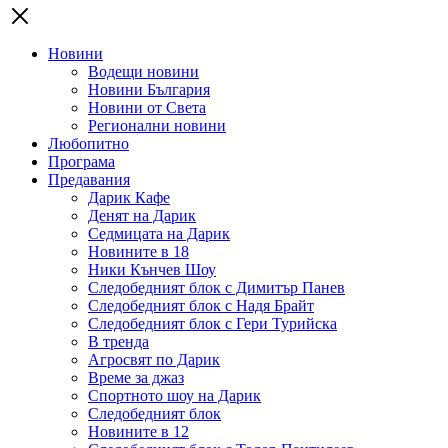
Новини
Водещи новини
Новини България
Новини от Света
Регионални новини
Любопитно
Програма
Предавания
Дарик Кафе
Денят на Дарик
Седмицата на Дарик
Новините в 18
Ники Кънчев Шоу
Следобедният блок с Димитър Панев
Следобедният блок с Надя Брайт
Следобедният блок с Гери Турийска
В тренда
Агросвят по Дарик
Време за джаз
Спортното шоу на Дарик
Следобедният блок
Новините в 12