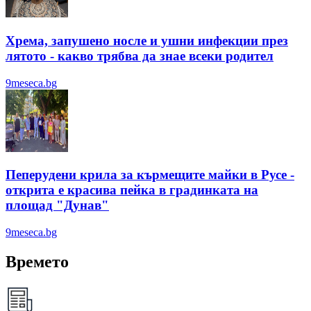
Хрема, запушено носле и ушни инфекции през
лятотo - какво трябва да знае всеки родител
9meseca.bg
Пеперудени крила за кърмещите майки в Русе -
открита е красива пейка в градинката на
площад "Дунав"
9meseca.bg
Времето