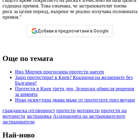
същото време покритието на риска е изчислено на база цялата
годишна премия. Това означава, че застрахователят поема
риск за целия период, въпреки че реално получава половината
премия."
Добави в предпочитани в Google
Още по темата
Иво Мирчев прогнозира протести наесен
Защо протестират в Киев? Коалиция на желаещите без
България?
Протести в Киев трети ден, Зеленски обмисля решения
за армията
Иран екзекутира двама мъже от протестите през януари
гражданска отговорност
протести
мотористи
протести на
мотористи
застраховка
Асоциацията на застрахователите
застрахователи
Най-ново