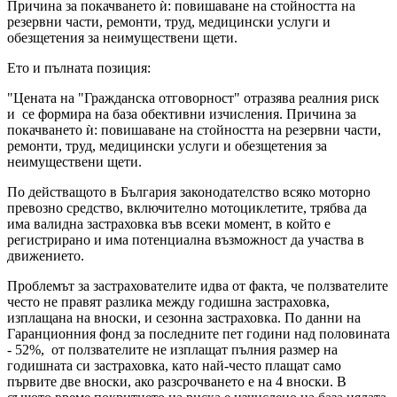
Причина за покачването ѝ: повишаване на стойността на
резервни части, ремонти, труд, медицински услуги и
обезщетения за неимуществени щети.
Ето и пълната позиция:
"Цената на "Гражданска отговорност" отразява реалния риск
и се формира на база обективни изчисления. Причина за
покачването ѝ: повишаване на стойността на резервни части,
ремонти, труд, медицински услуги и обезщетения за
неимуществени щети.
По действащото в България законодателство всяко моторно
превозно средство, включително мотоциклетите, трябва да
има валидна застраховка във всеки момент, в който е
регистрирано и има потенциална възможност да участва в
движението.
Проблемът за застрахователите идва от факта, че ползвателите
често не правят разлика между годишна застраховка,
изплащана на вноски, и сезонна застраховка. По данни на
Гаранционния фонд за последните пет години над половината
- 52%, от ползвателите не изплащат пълния размер на
годишната си застраховка, като най-често плащат само
първите две вноски, ако разсрочването е на 4 вноски. В