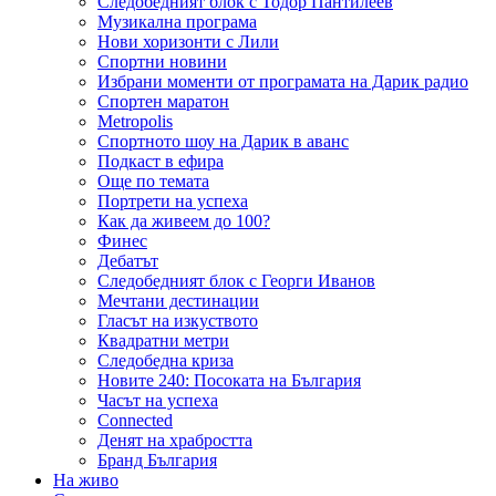
Следобедният блок с Тодор Пантилеев
Музикална програма
Нови хоризонти с Лили
Спортни новини
Избрани моменти от програмата на Дарик радио
Спортен маратон
Metropolis
Спортното шоу на Дарик в аванс
Подкаст в ефира
Още по темата
Портрети на успеха
Как да живеем до 100?
Финес
Дебатът
Следобедният блок с Георги Иванов
Мечтани дестинации
Гласът на изкуството
Квадратни метри
Следобедна криза
Новите 240: Посоката на България
Часът на успеха
Connected
Денят на храбростта
Бранд България
На живо