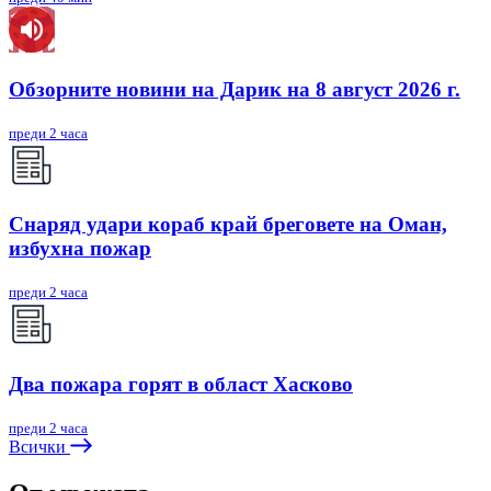
Обзорните новини на Дарик на 8 август 2026 г.
преди 2 часа
Снаряд удари кораб край бреговете на Оман,
избухна пожар
преди 2 часа
Два пожара горят в област Хасково
преди 2 часа
Всички