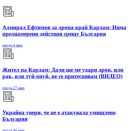
Адмирал Ефтимов за дрона край Кардам: Няма
преднамерени действия срещу България
преди 4 мин
Жител на Кардам: Дали ще ме удари дрон, или
рак, или туй-онуй, не се притеснявам (ВИДЕО)
преди 27 мин
Украйна увери, че не е атакувала умишлено
България
преди 40 мин