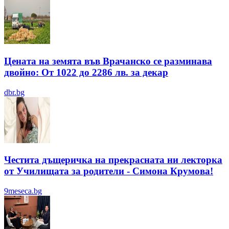
Цената на земята във Врачанско се разминава
двойно: От 1022 до 2286 лв. за декар
dbr.bg
Честита дъщеричка на прекрасната ни лекторка
от Училищата за родители - Симона Крумова!
9meseca.bg