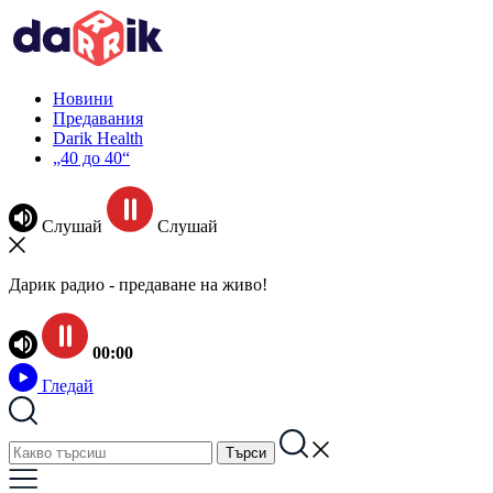
Новини
Предавания
Darik Health
„40 до 40“
Слушай
Слушай
Дарик радио - предаване на живо!
00:00
Гледай