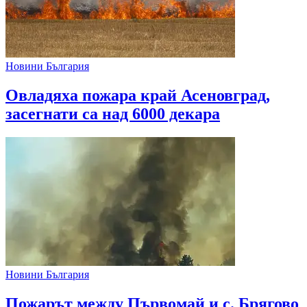
Новини България
Овладяха пожара край Асеновград,
засегнати са над 6000 декара
Новини България
Пожарът между Първомай и с. Брягово