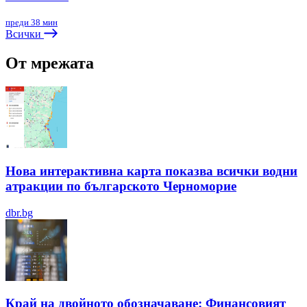
преди 38 мин
Всички
От мрежата
Нова интерактивна карта показва всички водни
атракции по българското Черноморие
dbr.bg
Край на двойното обозначаване: Финансовият