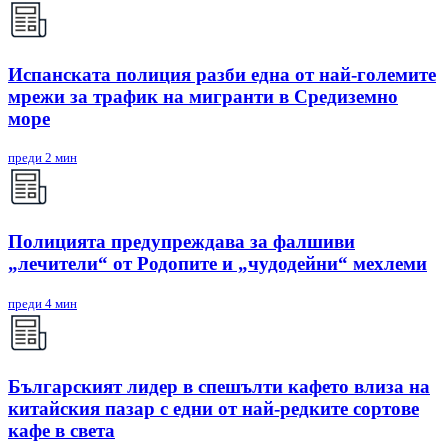
Испанската полиция разби една от най-големите
мрежи за трафик на мигранти в Средиземно
море
преди 2 мин
Полицията предупреждава за фалшиви
„лечители“ от Родопите и „чудодейни“ мехлеми
преди 4 мин
Българският лидер в спешълти кафето влиза на
китайския пазар с едни от най-редките сортове
кафе в света