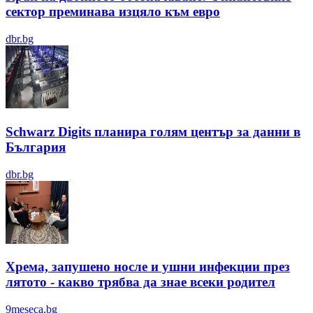
сектор преминава изцяло към евро
dbr.bg
Schwarz Digits планира голям център за данни в
България
dbr.bg
Хрема, запушено носле и ушни инфекции през
лятотo - какво трябва да знае всеки родител
9meseca.bg