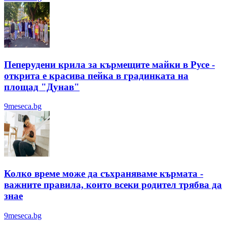
Пеперудени крила за кърмещите майки в Русе -
открита е красива пейка в градинката на
площад "Дунав"
9meseca.bg
Колко време може да съхраняваме кърмата -
важните правила, които всеки родител трябва да
знае
9meseca.bg