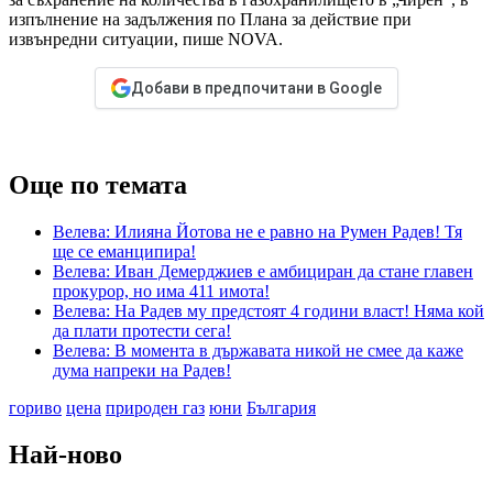
изпълнение на задължения по Плана за действие при
извънредни ситуации, пише NOVA.
Добави в предпочитани в Google
Още по темата
Велева: Илияна Йотова не е равно на Румен Радев! Тя
ще се еманципира!
Велева: Иван Демерджиев е амбициран да стане главен
прокурор, но има 411 имота!
Велева: На Радев му предстоят 4 години власт! Няма кой
да плати протести сега!
Велева: В момента в държавата никой не смее да каже
дума напреки на Радев!
гориво
цена
природен газ
юни
България
Най-ново