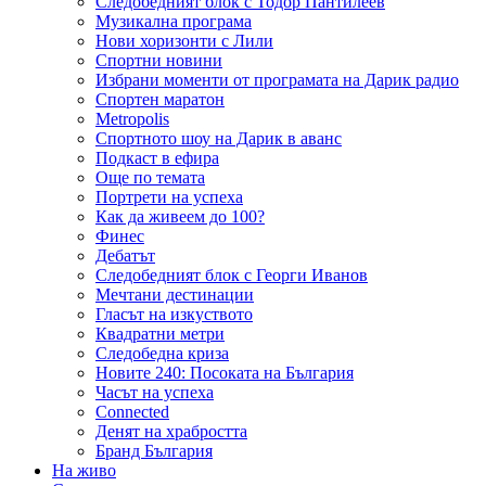
Следобедният блок с Тодор Пантилеев
Музикална програма
Нови хоризонти с Лили
Спортни новини
Избрани моменти от програмата на Дарик радио
Спортен маратон
Metropolis
Спортното шоу на Дарик в аванс
Подкаст в ефира
Още по темата
Портрети на успеха
Как да живеем до 100?
Финес
Дебатът
Следобедният блок с Георги Иванов
Мечтани дестинации
Гласът на изкуството
Квадратни метри
Следобедна криза
Новите 240: Посоката на България
Часът на успеха
Connected
Денят на храбростта
Бранд България
На живо