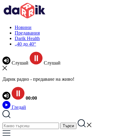
Новини
Предавания
Darik Health
„40 до 40“
Слушай
Слушай
Дарик радио - предаване на живо!
00:00
Гледай