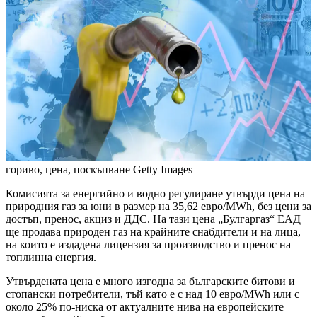
гориво, цена, поскъпване
Getty Images
Комисията за енергийно и водно регулиране утвърди цена на
природния газ за юни в размер на 35,62 евро/MWh, без цени за
достъп, пренос, акциз и ДДС. На тази цена „Булгаргаз“ ЕАД
ще продава природен газ на крайните снабдители и на лица,
на които е издадена лицензия за производство и пренос на
топлинна енергия.
Утвърдената цена е много изгодна за българските битови и
стопански потребители, тъй като е с над 10 евро/MWh или с
около 25% по-ниска от актуалните нива на европейските