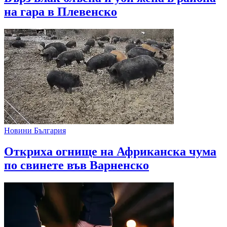
на гара в Плевенско
Новини България
Откриха огнище на Африканска чума
по свинете във Варненско