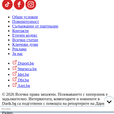
Общи условия
Поверителност
Съдържание от партньори
Контакти
Етичен кодекс
Всички статии
Ключови думи
Реклама
За нас
Dsport.bg
9meseca.bg
Idei.bg
Dbr.bg
Agri.bg
© 2026 Всички права запазени. Позоваването с хиперлинк е
задължително. Интервютата, коментарите и новините в
Darik.bg са подготвени с помощта на репортерите на Дарик
Радио и новинарските емисии на радиото. Снимки: Дарик
РЕКЛАМА
Радио.