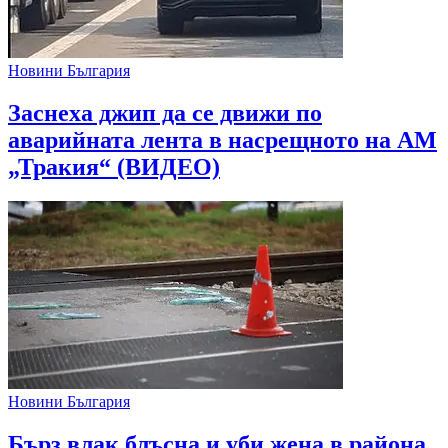
Новини България
Заснеха джип да се движи по
аварийната лента в насрещното на АМ
„Тракия“ (ВИДЕО)
Новини България
Бърз влак блъсна и уби жена в района