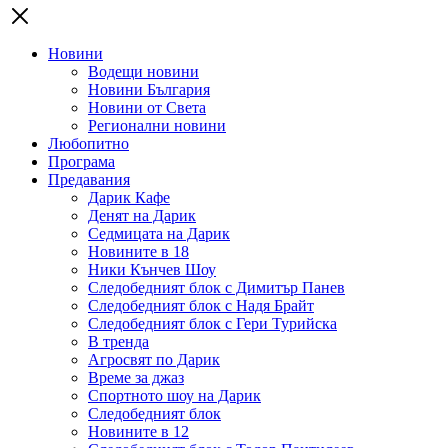
Новини
Водещи новини
Новини България
Новини от Света
Регионални новини
Любопитно
Програма
Предавания
Дарик Кафе
Денят на Дарик
Седмицата на Дарик
Новините в 18
Ники Кънчев Шоу
Следобедният блок с Димитър Панев
Следобедният блок с Надя Брайт
Следобедният блок с Гери Турийска
В тренда
Агросвят по Дарик
Време за джаз
Спортното шоу на Дарик
Следобедният блок
Новините в 12