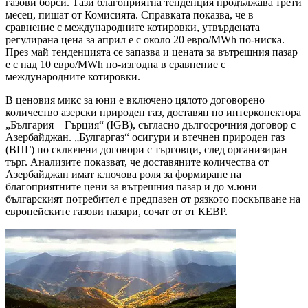
газови борси. Тази благоприятна тенденция продължава трети
месец, пишат от Комисията. Справката показва, че в
сравнение с международните котировки, утвърдената
регулирана цена за април е с около 20 евро/MWh по-ниска.
През май тенденцията се запазва и цената за вътрешния пазар
е с над 10 евро/MWh по-изгодна в сравнение с
международните котировки.
В ценовия микс за юни е включено цялото договорено
количество азерски природен газ, доставян по интерконектора
„България – Гърция“ (IGB), съгласно дългосрочния договор с
Азербайджан. „Булгаргаз“ осигури и втечнен природен газ
(ВПГ) по сключени договори с търговци, след организиран
търг. Анализите показват, че доставяните количества от
Азербайджан имат ключова роля за формиране на
благоприятните цени за вътрешния пазар и до м.юни
българският потребител е предпазен от рязкото поскъпване на
европейските газови пазари, сочат от от КЕВР.