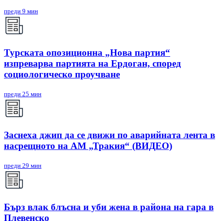
преди 9 мин
Турската опозиционна „Нова партия“
изпреварва партията на Ердоган, според
социологическо проучване
преди 25 мин
Заснеха джип да се движи по аварийната лента в
насрещното на АМ „Тракия“ (ВИДЕО)
преди 29 мин
Бърз влак блъсна и уби жена в района на гара в
Плевенско