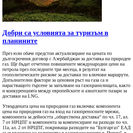
Добри са условията за туризъм в
планините
През юли обаче предстои актуализиране на цената по
дългосрочния договор с Азербайджан за доставка на природен
газ. Ще бъдат отчетени повишените международни цени на
петрола през последните три месеца, в резултат на
геополитическите рискове за доставки по ключови маршрути.
Допълнителни фактори за ценовия ръст на газа са и
нарастващото търсене за запълване на газохранилищата, както
и конкуренцията между европейските и азиатските пазари за
доставки на LNG.
Утвърдената цена на природния газ включва: компонента
цена на природния газ на вход на газопреносните мрежи,
компонента за дейността „обществена доставка“ по чл. 17, ал.
7 от НРЦПГ и компонента за компенсиране на разходи по чл.
11а, ал. 2 от НРЦПГ, покриваща разходите на "Булгаргаз" ЕАД
за съхранение на количества в газохранилището в „Чирен“, в