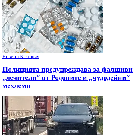
Новини България
Полицията предупреждава за фалшиви
„лечители“ от Родопите и „чудодейни“
мехлеми