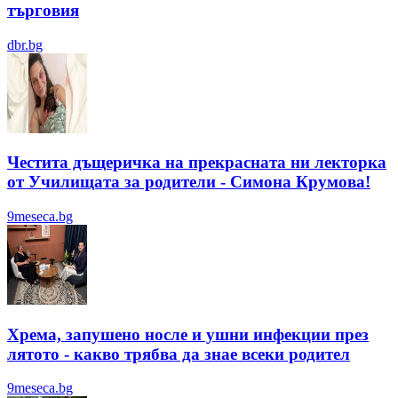
търговия
dbr.bg
Честита дъщеричка на прекрасната ни лекторка
от Училищата за родители - Симона Крумова!
9meseca.bg
Хрема, запушено носле и ушни инфекции през
лятотo - какво трябва да знае всеки родител
9meseca.bg