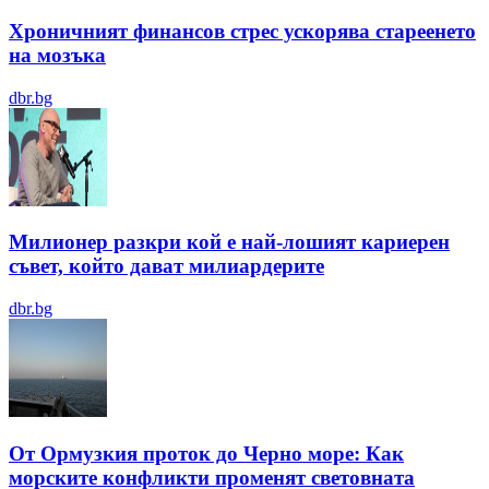
Хроничният финансов стрес ускорява стареенето
на мозъка
dbr.bg
Милионер разкри кой е най-лошият кариерен
съвет, който дават милиардерите
dbr.bg
От Ормузкия проток до Черно море: Как
морските конфликти променят световната