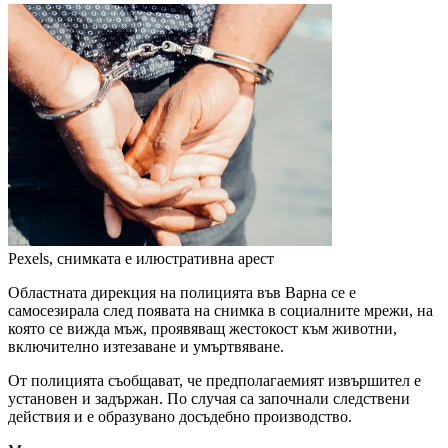
Pexels, снимката е илюстративна
арест
Областната дирекция на полицията във Варна се е
самосезирала след появата на снимка в социалните мрежи, на
която се вижда мъж, проявяващ жестокост към животни,
включително изтезаване и умъртвяване.
От полицията съобщават, че предполагаемият извършител е
установен и задържан. По случая са започнали следствени
действия и е образувано досъдебно производство.