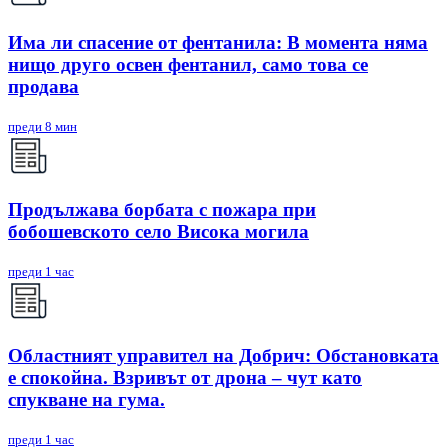
Има ли спасение от фентанила: В момента няма
нищо друго освен фентанил, само това се
продава
преди 8 мин
Продължава борбата с пожара при
бобошевското село Висока могила
преди 1 час
Областният управител на Добрич: Обстановката
е спокойна. Взривът от дрона – чут като
спукване на гума.
преди 1 час