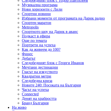
Следобедният блок с Тодор Пантилеев
Музикална програма
Нови хоризонти с Лили
Спортни новини
Избрани моменти от програмата на Дарик радио
Спортен маратон
Metropolis
Спортното шоу на Дарик в аванс
Подкаст в ефира
Още по темата
Портрети на успеха
Как да живеем до 100?
Финес
Дебатът
Следобедният блок с Георги Иванов
Мечтани дестинации
Гласът на изкуството
Квадратни метри
Следобедна криза
Новите 240: Посоката на България
Часът на успеха
Connected
Денят на храбростта
Бранд България
На живо