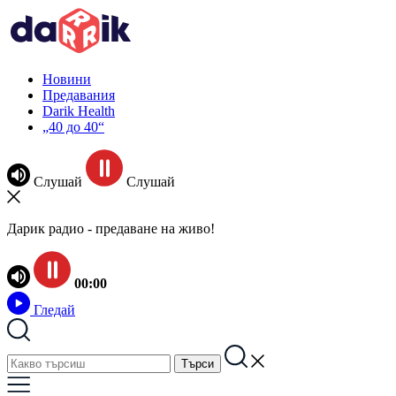
Новини
Предавания
Darik Health
„40 до 40“
Слушай
Слушай
Дарик радио - предаване на живо!
00:00
Гледай