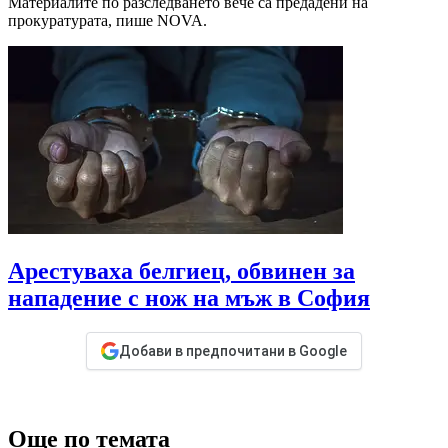
Материалите по разследването вече са предадени на
прокуратурата, пише NOVA.
Арестуваха белгиец, обвинен за
нападение с нож на мъж в София
Добави в предпочитани в Google
Още по темата