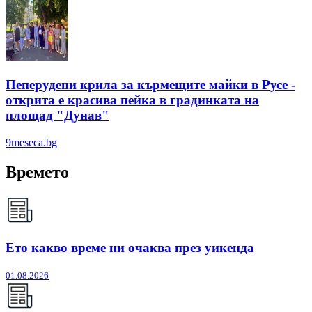
Пеперудени крила за кърмещите майки в Русе -
открита е красива пейка в градинката на
площад "Дунав"
9meseca.bg
Времето
Ето какво време ни очаква през уикенда
01.08.2026