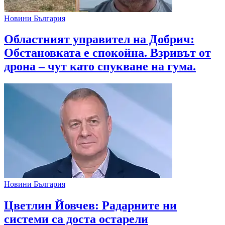
Новини България
Областният управител на Добрич:
Обстановката е спокойна. Взривът от
дрона – чут като спукване на гума.
Новини България
Цветлин Йовчев: Радарните ни
системи са доста остарели