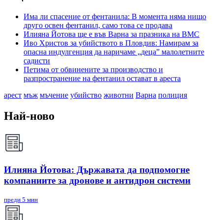
Има ли спасение от фентанила: В момента няма нищо
друго освен фентанил, само това се продава
Илияна Йотова ще е във Варна за празника на ВМС
Иво Христов за убийството в Пловдив: Намирам за
опасна индулгенция да наричаме „деца” малолетните
садисти
Петима от обвинените за производство и
разпространение на фентанил остават в ареста
арест
мъж
мъчение
убийство
животни
Варна
полиция
Най-ново
Илияна Йотова: Държавата да подпомогне
компаниите за дронове и антидрон системи
преди 5 мин