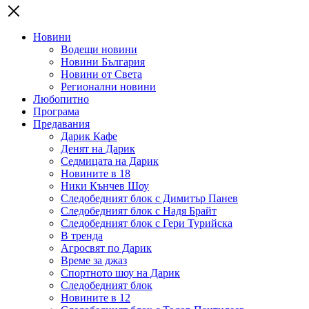
Новини
Водещи новини
Новини България
Новини от Света
Регионални новини
Любопитно
Програма
Предавания
Дарик Кафе
Денят на Дарик
Седмицата на Дарик
Новините в 18
Ники Кънчев Шоу
Следобедният блок с Димитър Панев
Следобедният блок с Надя Брайт
Следобедният блок с Гери Турийска
В тренда
Агросвят по Дарик
Време за джаз
Спортното шоу на Дарик
Следобедният блок
Новините в 12