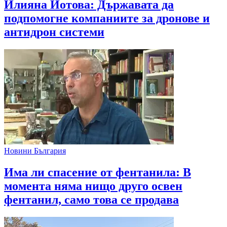
Илияна Йотова: Държавата да
подпомогне компаниите за дронове и
антидрон системи
Новини България
Има ли спасение от фентанила: В
момента няма нищо друго освен
фентанил, само това се продава