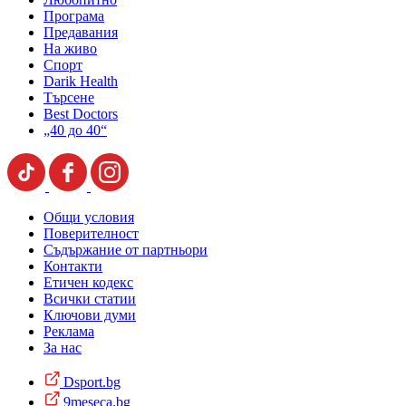
Програма
Предавания
На живо
Спорт
Darik Health
Търсене
Best Doctors
„40 до 40“
Общи условия
Поверителност
Съдържание от партньори
Контакти
Етичен кодекс
Всички статии
Ключови думи
Реклама
За нас
Dsport.bg
9meseca.bg